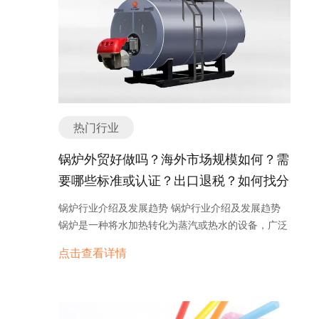
原料的机械设备。根据不同的功能和用途，塑料机械
新机会。 随着5G技术的不断成熟和商用化进程的推
可以分为以下几个主要分类或种类： 1. 塑料挤出
进，5G路由器的市场需求也在不断增长。根据市场
机：用于将塑料原料通过加热、融化、挤出成型的设
研究机构的预测，全球5G路由器市场规模将在未来
备。常见的塑料挤出机有单螺杆挤出机和双螺杆挤出
几年内快速增长。这主要得益于5G技术的广泛应
机，广泛应用于塑料管材、板材、薄膜、线缆等的生
用，以及用户对更快速、更稳定的互联网连接的需
产。 2. 塑料注塑机：用于将塑料颗粒加热熔化后注
求。 在5G路由器市场中，目前主要的竞争厂商包括
入模具中，通过冷却固化成型的设备。塑料注塑机广
华为、中兴、诺基亚等国际知名企业。这些企业在
热门行业
泛应用于塑料制品的生产，如塑料盒、塑料杯、塑料
5G技术研发和产品推出方面具有一定的优势和经
零件等。 3. 塑料吹膜机：用于将熔化的塑料通过吹
验。同时，随着5G技术的普及，越来越多的企业也
锅炉外贸好做吗？海外市场规模如何？需
膜头挤出成薄膜的设备。塑料吹膜机广泛应用于塑料
开始涉足5G路由器领域，市场竞争日趋激烈。 未
要哪些标准或认证？出口退税？如何找分
包装膜、农用薄膜、工业薄膜等领域。 4. 塑料瓶胚
来，5G路由器市场的发展趋势将主要包括以下几个
机：用于将熔化的塑料通过注塑成型，制造出塑料瓶
销商或客户？
方面： 1. 产品创新：随着技术的不断进步，5G路由
锅炉行业介绍及发展趋势 锅炉行业介绍及发展趋势
胚的设备。塑料瓶胚机广泛应用于塑料瓶的生产，如
器将会有更多的创新，如更高的传输速度、更低的延
锅炉是一种将水加热转化为蒸汽或热水的设备，广泛
饮料瓶、化妆品瓶等。 5. 塑料挤压机：用于将熔化
迟、更强的安全性等。同时，还将推出更多适用于不
应用于工业、商业和家庭领域。它们被用于供暖、发
的塑料通过挤压成型，制造出塑料制品的设备。塑料
点击查看详情
同场景和需求的产品，如家庭路由器、企业路由器、
电、炼油、化工等多个行业。随着工业化和城市化的
挤压机广泛应用于塑料管材、型材、板材等的生产。
移动路由器等。 2. 应用拓展：5G技术将催生更多的
不断发展，锅炉行业也得到了快速增长。 锅炉行业的
6. 塑料造粒机：用于将废旧塑料或塑料颗粒加热熔化
应用场景，如智能家居、智能交通、智能制造等。
发展受到多个因素的影响。首先，能源需求的增长推
后通过挤出、切割成粒的设备。塑料造粒机广泛应用
5G路由器将在这些场景中发挥重要作用，为各行业
动了锅炉行业的发展。工业生产和人口增长导致对能
于塑料再生利用的行业。 此外，还有塑料破碎机、塑