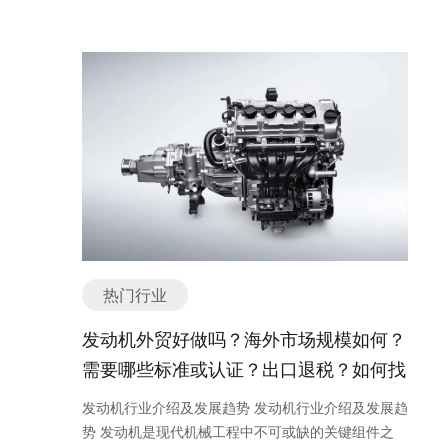
电锅炉：电锅炉使用电能作为能源，通过电加热产生
新，迎合了人们对环保、可持续和个性化的需求。未
求也在增加，这进一步推动了对塑料机械的需求。此
行业的发展受益于人们对宠物的情感需求和宠物养殖
速、稳定的网络连接。 如有任何问题，欢迎微信联系
热能。电锅炉可以直接将电能转化为热能，具有高
来，随着技术的进步和消费者意识的提高，吸管行业
外，塑料机械的技术创新和提高也为市场增长提供了
观念的改变。过去，人们对宠物的关注主要集中在基
我们。 5G路由器 是一种基于第五代移动通信技术的
效、安全的特点，常用于一些特殊的场合或需求。 6.
将继续朝着更环保、更可持续和更创新的方向发展。
动力，例如高效能耗、自动化控制和智能化技术的应
本的食物和住所需求上，但现在人们更加注重宠物的
路由器设备，能够提供更快速的无线网络连接和更稳
生物质锅炉：生物质锅炉使用生物质燃料，如木屑、
吸管产品主要分类或种类有哪些？ 吸管产品主要分类
用。 然而，塑料机械市场也面临一些挑战。首先，市
健康、幸福和品质生活。这种转变促使了宠物用品行
定的网络传输速度。随着全球网络技术的不断发展和
秸秆等，通过燃烧生物质产生热能。生物质锅炉被视
或种类 吸管是一种常见的餐具，用于饮用各种液体饮
场竞争激烈，各个国家和地区都有自己的塑料机械制
业的多元化和高端化发展。 宠物用品行业的发展趋势
智能设备的普及，5G路由器的需求也在不断增加。
为一种环保、可持续发展的能源利用方式。 除了以上
料。根据不同的材质、形状和用途，吸管产品可以分
造商，价格竞争非常激烈。其次，环保压力和法规的
可以总结为以下几点： 1. 健康和有机产品的兴起：
关于5G路由器的外贸形势，可以说是非常乐观的。
主要分类或种类的锅炉，还有一些特殊用途的锅炉，
为以下几个主要分类或种类： 1. 塑料吸管：塑料吸
加强也对塑料机械行业提出了更高的要求，需要不断
随着人们对健康和有机食品的关注增加，宠物主人也
随着全球范围内对5G技术的推广和应用，越来越多
如工业锅炉、蒸汽锅炉、热水锅炉、循环流化床锅炉
管是最常见的吸管种类之一。它们通常由聚乙烯
创新和改进设备的环保性能。 总之，塑料机械在海外
开始更加注重宠物食品的质量。有机、天然和无添加
的国家和地区开始建设5G网络，对5G设备的需求也
等。每种类型的锅炉都有其特定的优势和适用领域，
（PE）、聚丙烯（PP）或聚苯乙烯（PS）等塑料材
市场具有巨大的发展潜力。随着全球塑料制品需求的
的宠物食品逐渐受到宠物主人的青睐，这也促使了宠
在逐渐增长。作为5G网络的重要组成部分，5G路由
根据实际需求选择合适的锅炉类型非常重要。 如有任
料制成。塑料吸管可以是一次性的，也可以是可重复
增长和技术的进步，塑料机械市场将继续保持稳定增
物用品行业向更加健康和有机的方向发展。 2. 智能
器的市场需求也随之增加。 出口方面，5G路由器的
何问题，欢迎微信联系我们。 锅炉外贸形势如何？出
使用的。 2. 纸质吸管：纸质吸管是近年来的一种新
长。然而，制造商需要关注市场需求的变化，并不断
化和科技化产品的增多：智能化和科技化的宠物用品
出口潜力也是相当大的。中国作为全球最大的制造业
口是否好做？ 锅炉外贸形势如何？出口是否好做？
型吸管产品。它们通常由纸浆材料制成，可降解且环
提高产品的技术含量和环保性能，以保持竞争力。 塑
越来越受到宠物主人的欢迎。例如，智能宠物喂食
国家之一，已经在5G技术的研发和应用方面取得了
首先，让我们来看一下锅炉行业的外贸形势。目前，
热门行业
保。纸质吸管适用于冷饮和温饮，但对于热饮来说可
料机械主要出口哪些国家地区？ 塑料机械是一种广泛
器、智能宠物玩具和智能宠物床等产品的出现，方便
重要进展。中国的5G路由器生产能力和技术水平在
全球能源需求不断增长，尤其是工业和建筑领域对热
能不太合适。 3. 金属吸管：金属吸管通常由不锈钢
应用于塑料制品生产的设备。由于其高效、稳定和可
了宠物主人的生活，也提升了宠物的生活质量。 3.
国际市场上具备一定竞争力，因此中国的5G路由器
发动机外贸好做吗？海外市场规模如何？
能的需求逐年增加。锅炉作为一种重要的热能设备，
等金属材料制成。它们具有耐用性和可重复使用的特
靠的特点，塑料机械在全球范围内都有很大的市场需
宠物服饰和配饰的多样化：宠物主人对宠物的装扮也
出口前景广阔。 然而，需要注意的是，5G路由器的
在满足能源需求方面发挥着关键作用。 在外贸方面，
需要哪些标准或认证？出口退税？如何找
点，并且对环境友好。金属吸管可以是直身的，也可
求。以下是塑料机械主要出口的国家和地区。 1. 中
越来越重视。宠物服装、项圈、鞋子、发饰等多样化
出口市场竞争也相当激烈。全球范围内有许多知名的
中国是世界上最大的锅炉生产和出口国之一。中国的
以是折叠或可伸缩的设计。 4. 硅胶吸管：硅胶吸管
分销商或客户？
国：作为全球最大的塑料机械生产国，中国不仅拥有
的宠物配饰产品逐渐流行起来，为宠物主人提供了更
网络设备制造商，它们在技术研发和市场推广方面都
发动机行业介绍及发展趋势 发动机行业介绍及发展趋
锅炉产品在国际市场上享有良好的声誉，其质量可
由食品级硅胶材料制成，具有柔软、耐高温和可重复
庞大的国内市场需求，还将大量的塑料机械出口到世
多选择，满足了他们的个性化需求。 4. 线上销售的
具备一定的优势。因此，想要在5G路由器出口领域
势 发动机是现代机械工程中不可或缺的关键组件之
靠、性能稳定，价格也相对较为竞争力。因此，从这
使用的特点。硅胶吸管可以是直身的，也可以是弯曲
界各地。中国的塑料机械产品以其高性价比和可靠性