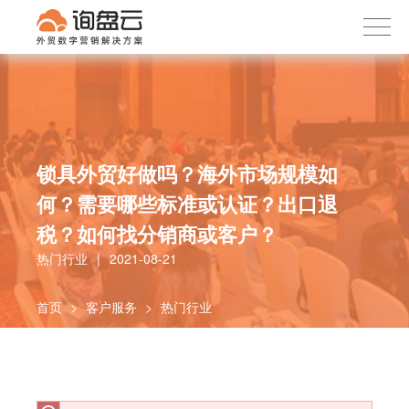
询盘云
下载APP
首页
产品服务
客户案例
内容社区
锁具外贸好做吗？海外市场规模如
何？需要哪些标准或认证？出口退
关于我们
税？如何找分销商或客户？
热门行业
|
2021-08-21
首页
>
客户服务
>
热门行业