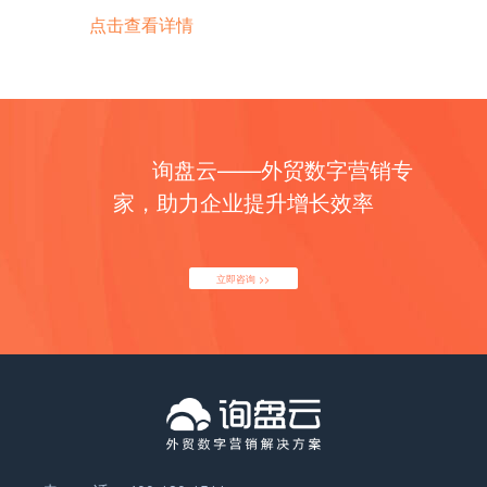
兴起：随着互联网的普及，线上销售成为宠物用品行
取得成功，需要具备先进的技术实力、高质量的产品
一，广泛应用于汽车、船舶、飞机、发电机等领域。
个角度来看，锅炉出口的前景是相当乐观的。 然而，
或折叠的设计。 5. 玻璃吸管：玻璃吸管通常由高硼
点击查看详情
而受到国际市场的青睐。 2. 德国：作为全球塑料机
业的重要渠道之一。通过电商平台，宠物主人可以方
以及全面的市场营销策略。 总的来说，5G路由器在
它的作用是将能量转化为机械动力，驱动各种设备运
随着全球贸易环境的变化和各国贸易政策的调整，锅
硅玻璃制成，具有光滑、透明和环保的特点。玻璃吸
械技术的领导者，德国的塑料机械产品在国际市场上
便地购买各种宠物用品，同时也提供了更多的产品选
外贸市场上有着良好的发展前景。随着全球范围内对
行。发动机行业的发展与人们对交通运输和能源需求
炉的出口情况可能会受到一些影响。例如，一些国家
管适用于各种类型的饮料，但需要小心使用，以避免
享有很高的声誉。德国的塑料机械制造商以其先进的
择和价格比较的机会。 总体而言，宠物用品行业在不
5G技术的推广和应用不断加快，5G路由器的市场需
的增长密切相关。 发动机行业的发展可以追溯到19
可能会采取贸易保护主义政策，对进口锅炉产品加征
碎裂。 此外，根据吸管的形状和用途，还有一些特殊
技术和高质量的产品而闻名，其产品主要出口到欧洲
断发展壮大的同时也面临着一些挑战，如市场竞争激
求也将持续增长。然而，要在竞争激烈的市场中取得
世纪末的工业革命时期。随着汽车的发明和普及，发
关税或限制进口数量，这可能会对出口形势造成一定
类型的吸管，如弯曲吸管、大口径吸管、奶茶吸管
以及其他国际市场。 3. 日本：日本作为全球工业技
烈、产品同质化等问题。然而，随着人们对宠物的关
成功，厂商需要具备先进的技术和高品质的产品，并
动机行业得到了快速发展。目前，全球发动机市场规
的压力。 此外，全球锅炉市场竞争激烈，国际市场上
等。 以上是吸管产品的主要分类或种类，消费者可以
术领先的国家之一，其塑料机械产品也在国际市场上
注度不断提高，宠物用品行业仍然具有广阔的市场前
制定有效的市场营销策略。 5G路由器海外市场规模
询盘云——外贸数字营销专
模庞大，市场竞争激烈。主要的发动机制造商集中在
存在着来自其他国家的激烈竞争对手。这些竞争对手
根据自己的需求和偏好选择适合的吸管产品。 如有任
具有竞争力。日本的塑料机械制造商以其创新的技术
景。未来，宠物用品行业将继续推出更多创新产品，
如何？ 随着5G技术的快速发展，5G路由器在海外市
欧美和亚洲地区，包括通用汽车、福特、大众、丰
的产品质量和性能也在不断提升，价格也逐渐具备竞
家，助力企业提升增长效率
何问题，欢迎微信联系我们。 吸管外贸形势如何？出
和高品质的产品而著称，其产品主要出口到亚洲和其
满足宠物主人不断增长的需求，并不断适应市场变
场上的需求也在不断增加。5G路由器作为一种能够
田、本田等知名汽车制造商。 发动机行业的发展趋势
争力。因此，锅炉企业需要不断提高产品质量、技术
口是否好做？ 吸管 外贸形势如何？出口是否好做？
他国际市场。 4. 美国：美国是全球第二大塑料机械
化，实现持续发展。 宠物用品分类或种类： 1. 食品
提供更快、更稳定的网络连接的设备，受到了许多用
主要体现在以下几个方面： 1. 环保技术的发展：随
水平和服务水平，才能在激烈的市场竞争中保持竞争
外贸形势是一个受多种因素影响的复杂问题，无法简
生产国，其塑料机械产品在国际市场上具有很高的竞
类：包括狗粮、猫粮、鸟粮、鱼食等。这些食品通常
户的青睐。那么，5G路由器在海外市场上的规模如
着环保意识的增强，发动机行业在减少尾气排放和提
优势。 总的来说，锅炉出口的前景是相对较好的，但
单地给出一个确定的答案。然而，我们可以通过分析
立即咨询 >>
争力。美国的塑料机械制造商以其先进的技术和高效
根据宠物的种类和年龄段设计，以满足宠物的营养需
何呢？ 根据市场调研机构的数据显示，5G路由器在
高燃油效率方面面临着巨大的压力。为了满足环保要
也面临一些挑战。锅炉企业应密切关注国际市场动
当前的经济环境和市场趋势来了解一些相关信息。 近
的生产能力而闻名，其产品主要出口到北美洲和其他
求。 2. 美容护理类：包括宠物洗浴用品、美容工
海外市场上的规模正在迅速扩大。预计到2025年，全
求，发动机制造商正在研发和推广新的清洁燃料和低
态，灵活调整出口策略，不断提升产品和服务的竞争
年来，全球经济发展不平衡，国际贸易保护主义抬
国际市场。 除了上述国家，其他一些塑料机械生产国
具、美发用品等。这些产品可以帮助宠物保持干净、
球5G路由器市场的价值将超过100亿美元。这一预测
排放技术，如电动发动机、混合动力发动机和氢燃料
力，以适应外贸形势的变化。 锅炉海外市场规模如
头，以及全球供应链的变化，都对外贸形势产生了一
家和地区如意大利、法国、韩国、台湾等也在国际市
整洁，同时保护宠物的毛发和皮肤健康。 3. 医疗保
表明，海外市场对于5G路由器的需求将持续增长，
电池发动机等。 2. 智能化和自动化：随着科技的进
何？ 锅炉是一种重要的能源设备，广泛应用于工业生
定的影响。此外，全球疫情的爆发也给各国经济带来
场上有一定的份额。总的来说，塑料机械产品的出口
健类：包括宠物药品、保健品、维生素等。这些产品
并且市场规模将逐渐扩大。 这一趋势的背后有多个因
步，发动机行业正朝着智能化和自动化方向发展。现
产和供暖领域。随着全球经济的发展，锅炉市场也在
了巨大的冲击。 对于吸管这样的出口产品来说，情况
主要集中在亚洲、欧洲和北美洲等发达地区，这些地
可以帮助宠物预防和治疗常见的疾病，提高宠物的免
素的推动。首先，随着各国5G网络的建设逐渐完
代发动机配备了各种传感器和控制系统，能够实时监
不断扩大。那么，锅炉海外市场的规模如何呢？ 根据
可能会有所不同。吸管作为一种常见的消费品，需求
区对塑料制品的需求量较大，塑料机械市场也相对较
疫力和健康水平。 4. 玩具类：包括宠物球、宠物骨
善，用户对于更快速、更稳定的网络连接的需求也在
测和调整发动机的工作状态，提高其性能和可靠性。
市场研究报告，锅炉在海外市场的规模逐年增长。这
量较大，出口潜力较大。然而，由于环保意识的提高
为成熟。 如有任何问题，欢迎微信联系我们。 塑料
头、猫抓板等。这些玩具可以帮助宠物消耗体力、锻
增加。5G技术的高速传输能力和低延迟特性，使得
同时，自动化生产线的应用也使发动机制造过程更加
主要得益于发达国家对清洁能源和环保技术的需求增