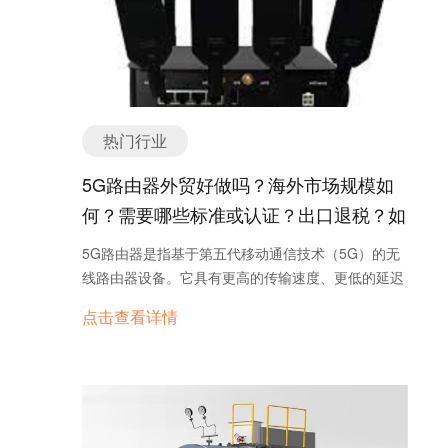
料机械的技术水平不断提升。例如，挤出机的自动化
程度越来越高，注塑机的精度和效率不断提高，吹塑
机的成型品质不断提升。这些技术创新为塑料机械行
业的发展提供了强大的动力。 再次，塑料机械行业在
绿色环保方面取得了积极进展。塑料机械的生产过程
中产生的废气、废水等污染物得到了有效处理，大大
热门行业
减少了对环境的影响。同时，塑料机械行业也在研发
和推广可降解塑料制品，以减少对环境的影响。 最
5G路由器外贸好做吗？海外市场规模如
后，塑料机械行业在国际市场的竞争中不断壮大。中
何？需要哪些标准或认证？出口退税？如
国是全球最大的塑料机械生产和消费国家，国内企业
何找分销商或客户？
在技术创新、产品质量和售后服务等方面不断提升，
5G路由器是指基于第五代移动通信技术（5G）的无
逐渐在国际市场上占据一席之地。同时，国际知名塑
线路由器设备。它具有更高的传输速度、更低的延迟
料机械企业也纷纷进入中国市场，加剧了市场竞争，
和更大的网络容量，可以提供更稳定、更快速的互联
点击查看详情
促进了行业的发展。 总之，塑料机械行业在国内外市
网连接。 5G路由器的出现标志着移动通信技术的新
场的推动下，不断发展壮大。随着科技的进步和环保
一轮升级。与4G相比，5G具有更高的频谱效率和更
意识的增强，塑料机械行业将继续迎来更多的机遇和
低的能耗，能够支持更多的用户和设备同时连接，为
挑战。企业应加强技术创新，提高产品质量，积极拓
用户提供更好的网络体验。同时，5G路由器还支持
展国际市场，以适应行业发展的需求。 塑料机械产品
更多的应用场景，如虚拟现实（VR）、增强现实
主要分类或种类有哪些？ 塑料机械是指用于加工塑料
（AR）、物联网（IoT）等，为各行业带来更多的创