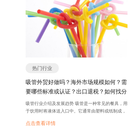
提供稳定、快速的互联网连接。 3. 产业协同：5G路
源的需求不断增加，而锅炉作为能源转化的重要设
料混合机、塑料热压机等各种类型的塑料机械，用于
由器的发展需要产业链上下游的合作与协同。各个环
备，在满足能源需求方面发挥着重要作用。 其次，环
不同的加工和生产需求。以上仅为部分主要分类，塑
节的企业需要加强合作，共同推动5G路由器市场的
境保护意识的提高促使锅炉行业向更清洁、高效的方
料机械的种类还有很多，不断发展和创新中。 如有任
发展。同时，还需要加强与运营商、政府等相关机构
向发展。传统锅炉燃烧煤炭等化石燃料会产生大量的
何问题，欢迎微信联系我们。 塑料机械外贸形势如
的合作，共同推动5G技术的发展和应用。 总之，5G
污染物，对环境造成严重影响。因此，发展低排放、
何？出口是否好做？ 塑料机械的外贸形势目前相对较
路由器作为5G技术的重要应用之一，具有广阔的市
高效率的锅炉技术成为行业的重要趋势。例如，采用
好，出口潜力较大。塑料机械是塑料加工行业的重要
场前景和发展潜力。未来，随着5G技术的不断成熟
生物质能源、天然气等清洁能源替代传统燃料，以及
设备，广泛应用于各个领域，包括建筑、汽车、电
和商用化，5G路由器将会在各行业中发挥更重要的
提高燃烧效率和废气处理技术，都是行业发展的方
子、包装等行业。随着全球经济的发展和工业化进程
作用，为用户提供更好的互联网连接体验。 根据功能
向。 另外，智能化技术的应用也对锅炉行业产生了深
的推进，对塑料机械的需求不断增加，这为塑料机械
热门行业
和特点的不同，5G路由器可以分为以下几个主要分
远影响。通过引入自动控制系统、远程监测和诊断技
的出口提供了良好的机会。 中国是塑料机械的主要生
类或种类。 1. 家用5G路由器：这种路由器主要用于
术，锅炉的运行效率和安全性得到了提高。智能化技
吸管外贸好做吗？海外市场规模如何？需
产和出口国家之一，拥有丰富的生产经验和成熟的技
家庭用户，提供稳定的5G网络连接和高速的无线网
术的应用使得锅炉设备更加智能、可靠，并能够实现
术。中国的塑料机械产品质量稳定可靠，价格具有竞
要哪些标准或认证？出口退税？如何找分
络覆盖。家用5G路由器通常具有多个天线和高增
远程控制和管理，降低了运营成本。 未来，锅炉行业
争力，因此在国际市场上有一定的优势。 然而，塑料
益，以实现更好的信号接收和传输效果。同时，它们
销商或客户？
将继续朝着环保、高效、智能的方向发展。随着全球
吸管行业介绍及发展趋势 吸管是一种常见的餐具，用
机械的出口也面临一些挑战。首先，国际市场竞争激
还支持多种无线连接方式，如Wi-Fi
能源消耗的增加和环境压力的加大，清洁能源将成为
于饮用时将液体送入口中。它通常由塑料或纸制成，
烈，来自其他国家的竞争对手也在不断提升产品质量
6（802.11ax）、以太网等，以满足家庭用户对高
锅炉行业的重要发展方向。同时，锅炉设备的节能技
有各种各样的形状和尺寸可供选择。 吸管行业是一个
和技术水平。其次，一些发达国家对塑料污染和环境
速、稳定网络的需求。 2. 商用5G路由器：商用5G路
点击查看详情
术和废气处理技术也将不断提升，以减少能源的浪费
庞大且不断发展的行业。随着人们对环境保护和可持
问题的关注日益增加，对塑料机械的进口可能会有一
由器主要用于企业和机构，提供大规模的5G网络覆
和污染物的排放。 总之，锅炉行业在能源需求增长、
续发展的关注日益增加，吸管行业也在不断变革和创
定的限制和要求。 要在外贸市场上做好塑料机械的出
盖和高速的无线连接。商用5G路由器通常具有更多
环境保护和智能化技术的推动下，将继续发展壮大。