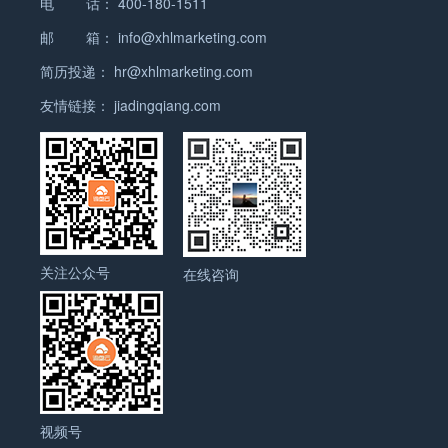
和塑料污染问题的关注，一些国家对塑料吸管的使用
电 话：
400-180-1511
机械出口需要哪些标准或认证？ 塑料机械出口需要符
炼身体，同时提供娱乐和减轻压力的功能。 5. 宠物
5G路由器成为了用户实现高速上网和流畅在线体验
高效和精确。 3. 新能源技术的崛起：随着可再生能
加，以及新兴国家工业化进程的加速。锅炉作为一种
进行限制，这可能会对吸管的出口造成一定的影响。
合一些标准和认证要求。这些标准和认证确保了塑料
床窝类：包括宠物垫子、宠物窝、宠物床等。这些产
的重要工具。 其次，随着人们对于互联网的依赖程度
邮 箱：
info@xhlmarketing.com
源和新能源汽车的兴起，发动机行业正面临着巨大的
能源设备，可以提供高效的能源转换和供热功能，因
此外，出口是否好做还需要考虑其他因素，如产品质
机械的质量和安全性，同时也有助于顺利通过国际贸
品为宠物提供舒适的休息和睡眠环境，同时也可以保
不断加深，对于家庭和办公环境中网络连接的要求也
挑战和机遇。新能源技术，如电动发动机和燃料电池
此备受海外市场的青睐。 在发达国家，锅炉市场主要
简历投递：
hr@xhlmarketing.com
量、价格竞争力、市场需求等。如果吸管产品具备独
易的检验和审批。…
护家具和地板。 6. 穿戴用品类：包括宠物颈圈、胸
越来越高。5G路由器作为一种能够提供更大带宽和
发动机，正在逐渐取代传统的燃油发动机，成为未来
集中在欧洲和北美地区。这些地区的工业生产水平较
特的设计、高质量和竞争力的价格，同时满足市场需
背带、宠物服装等。这些产品可以帮助宠物在户外活
友情链接：
jiadingqiang.com
更稳定连接的设备，能够满足用户对于高质量网络的
发动机行业的发展方向。 4. 全球化竞争的加剧：随
高，对能源设备的需求也较大。同时，由于环保意识
求，那么出口的机会可能会更好一些。 总之，外贸形
动时安全受控，同时也可以增加宠物的可爱和时尚
需求。 此外，随着智能家居、物联网等技术的快速发
着全球经济一体化的深入发展，发动机行业的竞争日
的提高，这些国家对锅炉的能效要求也更加严格。因
势的不确定性使得准确预测出口情况变得困难。但
度。 7. 清洁用品类：包括宠物尿垫、猫砂、宠物除
展，对于连接设备数量的要求也在不断增加。5G路
益激烈。发动机制造商需要不断提高产品质量和性
此，高效、环保的锅炉产品在这些市场上具有很大的
是，通过深入研究市场、了解需求以及提高产品竞争
味剂等。这些产品可以帮助主人清理宠物的排泄物，
由器具备更高的连接容量和更好的网络覆盖能力，能
能，降低成本，以在全球市场上保持竞争力。同时，
潜力。 而在新兴国家，锅炉市场也在快速增长。这些
力，企业可以在外贸领域中找到更多的机遇。 吸管海
同时也可以减少异味和维持宠物环境的清洁。 8. 旅
够支持更多设备的同时连接，满足用户对于多设备联
国际合作和技术交流也成为发动机行业发展的重要趋
国家的工业化进程加速，对能源设备的需求也在增
外市场规模如何？ 吸管是一种常见的饮品辅助用具，
行用品类：包括宠物箱、宠物推车、宠物背包等。这
网的需求。 总之，5G路由器在海外市场上的规模正
势。 总之，发动机行业在环保技术、智能化、新能源
加。与此同时，新兴国家对清洁能源和环保技术的需
用于方便饮用液体，如果汁、汽水和奶茶等。在海外
些产品可以帮助主人方便地携带宠物出行，提供安全
在快速扩大，并且有望在未来几年继续增长。随着
技术和全球化竞争等方面呈现出明显的发展趋势。随
求也在逐渐增加。因此，锅炉在这些市场上有着广阔
市场上，吸管的规模非常庞大。 首先，吸管在餐饮行
关注公众号
和舒适的旅行环境。 以上是宠物用品的主要分类或种
在线咨询
5G技术的普及和用户对于高速、稳定网络连接的需
着科技的不断进步和需求的不断变化，发动机行业将
的发展前景。 总体来说，锅炉海外市场的规模正在不
业中扮演着重要的角色。许多快餐连锁店和咖啡馆都
类，市场上还有许多其他的宠物用品，满足不同宠物
求不断增加，5G路由器将成为海外市场上的热门产
继续迎来新的挑战和机遇。 发动机产品主要分类或种
断扩大。随着全球经济的发展和能源需求的增加，锅
会提供吸管供顾客使用。此外，吸管也广泛应用于酒
和主人的需求。 如有任何问题，欢迎微信联系我们。
品之一。对于5G路由器制造商和供应商来说，抓住
类有哪些？ 发动机是指将燃料能转化为机械能的装
炉作为一种重要的能源设备，在海外市场上有着广阔
店、酒吧和夜总会等场所。这些行业的兴起和发展，
宠物用品外贸形势 宠物用品的外贸形势目前非常不
海外市场的机遇，不断创新和提升产品性能，将是实
置。根据不同的分类标准，发动机可以分为多种不同
的发展空间。尤其是高效、环保的锅炉产品将会更受
使得吸管的需求量不断增加。 其次，吸管还在零售市
错，出口市场潜力巨大。随着人们生活水平的提高和
现市场份额增长的关键。 5G路由器 主要出口哪些国
的类型。以下是一些常见的发动机分类： 1. 内燃
市场欢迎。因此，锅炉制造商应密切关注海外市场的
场上占有重要地位。许多超市和便利店都销售各种类
宠物养殖观念的普及，宠物用品的需求不断增加。而
家地区？ 5G路由器是一种新一代的无线网络设备，
机：内燃机是指将燃料在发动机内部燃烧产生高温高
动态，加强产品研发和市场拓展，以抓住市场机遇。
型的吸管，以满足消费者的需求。吸管的种类也非常
且，随着互联网的发展，宠物用品的跨境电商销售也
具有更快的速度和更稳定的连接。它可以提供高速的
压气体推动活塞运动的发动机。内燃机又可分为汽油
锅炉主要出口哪些国家地区？ 锅炉主要出口的国家地
视频号
多样化，有塑料吸管、纸质吸管、金属吸管等，消费
呈现出快速增长的趋势。 首先，宠物用品的出口市场
互联网连接，适用于各种应用场景，包括家庭、办公
发动机和柴油发动机两大类。 2. 汽油发动机：汽油