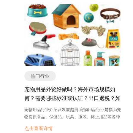
新。以下是吸管行业的一些发展趋势： 1. 环保型吸
口，企业需要加强产品质量控制，提高技术创新能
的天线和更高的传输功率，以实现更广泛的信号覆盖
通过采用清洁能源、提高能源利用率和引入智能化技
管：由于传统的塑料吸管对环境造成的污染，越来越
力，满足国际市场的需求。同时，积极参与国际展览
和更高的网络容量。此外，商用5G路由器还支持多
术，锅炉行业将为社会经济的可持续发展做出贡献。
多的企业开始研发和推广环保型吸管。这些吸管通常
和交流活动，拓展海外市场，与国外客户建立长期合
种网络管理和安全功能，以满足企业用户对网络管理
锅炉产品主要分类或种类有哪些？ 锅炉产品的主要分
采用可降解的材料制成，如纸质吸管、麦秸吸管和淀
作关系也是非常重要的。 总的来说，塑料机械的外贸
和数据安全的需求。 3. 移动5G路由器：移动5G路由
类或种类 锅炉是一种用于产生蒸汽或热水的设备，根
粉吸管等。环保型吸管的出现，有助于减少对塑料吸
形势较好，出口潜力大，但也需要企业不断提升自身
器是一种便携式的路由器设备，可以随时随地提供
据不同的用途和工作原理，锅炉可以分为多种不同的
管的使用，从而减少塑料垃圾的产生。 2. 可重复使
实力，抓住市场机遇，才能在激烈的竞争中脱颖而
5G网络连接。它通常具有小巧轻便的外观设计和内
分类或种类。以下是锅炉产品的主要分类或种类： 1.
用吸管：为了减少吸管的浪费和资源消耗，越来越多
出。 塑料机械海外市场规模如何？ 塑料机械在海外
置电池，可以方便地携带和使用。移动5G路由器可
水管锅炉：水管锅炉是一种常见的锅炉类型，它通过
的人开始使用可重复使用的吸管。这些吸管通常由不
市场的规模非常庞大。随着全球塑料制品需求的增
以通过5G网络连接到互联网，同时还可以通过Wi-Fi
在锅炉内部安装一系列水管来传递热能。燃烧产生的
锈钢、硅胶或玻璃制成，可以反复使用，有效降低了
长，对塑料机械的需求也在不断增加。塑料机械广泛
或以太网连接多个设备，实现无线网络共享。 4. 工
烟气通过水管，将热量传递给水，使水变为蒸汽或热
吸管的消耗量。 3. 创新设计：为了满足不同消费者
应用于塑料制品的生产过程中，包括注塑机、挤出
业级5G路由器：工业级5G路由器主要用于工业和物
水。 2. 烟管锅炉：烟管锅炉也是一种常见的锅炉类
的需求和口味，吸管行业也在不断推出创新设计。例
机、吹塑机等各种类型的设备。 根据市场研究机构的
联网应用场景，提供稳定可靠的5G网络连接和高效
热门行业
型，它通过在锅炉内部设置一系列烟管来传递热能。
如，有些吸管设计成弯曲形状，方便饮用；有些吸管
数据，目前全球塑料机械市场价值超过1000亿美元，
的数据传输。工业级5G路由器通常具有防尘、防
燃烧产生的烟气在烟管内部流动，将热量传递给水，
设计成可折叠或可伸缩的形式，方便携带和存储。创
并且预计在未来几年内将保持稳定增长。亚洲地区是
宠物用品外贸好做吗？海外市场规模如
水、抗干扰等特性，适应恶劣的工业环境。此外，它
使水变为蒸汽或热水。 3. 燃油锅炉：燃油锅炉使用
新设计的吸管不仅提升了用户体验，还增加了吸管行
全球塑料机械市场的最大消费地区，尤其是中国和印
们还支持多种通信协议和接口，如RS232、RS485、
何？需要哪些标准或认证？出口退税？如
燃油作为燃料，通过燃烧燃油产生热能。燃油锅炉可
业的市场竞争力。 4. 定制吸管：随着个性化消费的
度等新兴经济体的快速发展推动了该地区市场的增
以太网等，以满足不同的工业设备和传感器的连接需
以使用各种不同类型的燃油，如柴油、重油等。 4.
何找分销商或客户？
兴起，定制吸管也逐渐成为一种趋势。企业和个人可
长。欧洲和北美地区也是重要的塑料机械市场，其对
宠物用品行业介绍及发展趋势 宠物用品行业是指为宠
求。 总之，5G路由器的产品分类和种类多样化，可
燃气锅炉：燃气锅炉使用天然气或液化石油气等燃气
以根据自己的需求和品牌形象，定制专属的吸管。这
高端技术和高质量设备的需求较高。 塑料机械在海外
物提供食品、保健品、玩具、服装、床上用品等各种
以根据不同的用户需求和应用场景选择适合的路由器
作为燃料，通过燃烧燃气产生热能。燃气锅炉具有高
种定制吸管不仅可以作为促销礼品或赠品，还可以增
市场的需求主要来自塑料制品制造业。随着人们对环
用品的产业。随着人们对宠物养殖和护理的重视，宠
设备。无论是家庭用户、企业用户还是工业用户，都
效、清洁的特点，被广泛应用于家庭和工业领域。 5.
点击查看详情
加品牌曝光度。 总之，吸管行业正在不断发展和创
境保护意识的提高，可回收和可再利用的塑料制品需
物用品行业也逐渐兴起并得到了快速发展。 宠物用品
可以根据自身需求选择合适的5G路由器来实现高