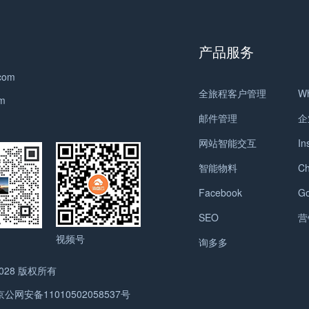
产品服务
.com
全旅程客户管理
W
om
邮件管理
企
网站智能交互
In
智能物料
C
Facebook
Go
SEO
营
视频号
询多多
2028 版权所有
京公网安备11010502058537号