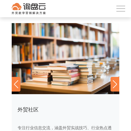
询盘云
下载APP
首页
产品服务
客户案例
内容社区
关于我们
外贸社区
外
透
专注行业信息交流，涵盖外贸实战技巧、行业热点透
专