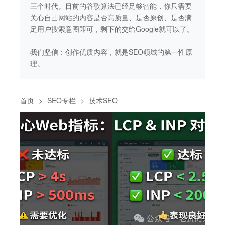
要
三个时代。目前的谷歌算法已经足够智能，你只需要
三
满
关心自己网站的内容是否高质量、是否原创、是否满
关
了。
足用户搜索意图即可，剩下的交给Google就可以了。
足
性原
我们坚信：创作优质内容，就是SEO领域的第一性原
我
理。
理
首页
>
SEO专栏
>
技术SEO