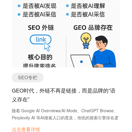
少被点击？问题出在哪儿？ 企业到底该怎么用AI来做内容和
优化？ 别的公司已经开始用AI了，我该怎么追上去？ 本篇
文章汇总了过去两年AI与搜索领域的核心研究、行业案例和
趋势数据，尝试帮助SEO人和数字营销人厘清当前的AI变局
——从模糊到明确，从被动接受到主动应对。 一、AI正在如
何影响SEO逻辑？ 1.1 搜索算法“AI化”，内容匹配机制彻底
重塑 Google在算法演进过程中，从RankBrain开始就走上
了AI驱动的路径。之后的BERT、MUM，再到现在的AI
Overview和Gemini，都是在解决一件事：如何更“像人类”地
理解搜索者想要的东西。 RankBrain：根据点击行为和历
史数据训练，理解模糊关键词的真实意图； BERT：通过自
SEO专栏
然语言处理理解查询中词与词之间的关系； MUM（多任务
统一模型）：可以跨语言、跨媒体（文本、图片）理解复杂
GEO时代，外链不再是链接，而是品牌的“语
问题； Gemini：具备多模态能力，理解图文混合的网页结
义存在”
构，并能生成新的内容摘要。 ✅ 对SEO的影响： 传统
的“关键词+堆砌+外链”的做法逐步失效。搜索引擎现在关心
随着 Google AI Overviews/AI Mode、ChatGPT Browse、
的是：你的内容是否在结构上、语义上、深度上真正解决了
Perplexity AI 等AI搜索入口的普及，传统的搜索引擎排名逻
用户问题。 1.2 语音搜索和AI助手重塑关键词策略 随着
辑正在被彻底改写。 在这种“生成式搜索”场景中，SEO已不
Siri、Alexa、Google Assistant等语音助手普及，越来越多
点击查看详情
再是唯一通道，GEO（Generative Engine Optimization）