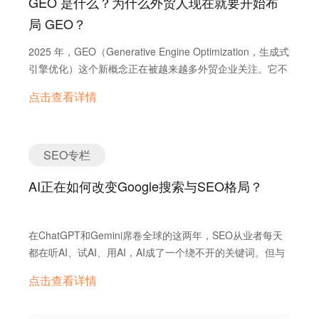
GEO 是什么？为什么外贸人现在就要开始布
期。你现在做，成本是最低的，回报是稳定的。 二、SEO
局 GEO？
要怎么做？不是“加几个关键词”这么简单 很多人以为SEO
就是在标题里塞几个关键词，在后台加几个tag，就完事
2025 年，GEO（Generative Engine Optimization，生成式
了。 不行。你要真想把独立站SEO做好，起码这几个步骤
引擎优化）这个新概念正在被越来越多外贸企业关注。它不
得有： 1. 先想清楚你要啥 你是想要曝光？想要询盘？还
同于传统 SEO，不是为了争取搜索引擎排名，而是为了让
是想让客户觉得你够专业？ 举个例子，一个做激光脱毛仪
点击查看详情
AI 在回答用户问题时主动引用你的内容，让你的品牌直接出
的客户，他的独立站最开始只有产品介绍，都是“XYZ-200
现在“答案里”。 随着 ChatGPT、Perplexity、Google AI
型号、三档调节”那种工业味很浓的页面。我们后面帮他加
Overviews 等 AI 搜索方式逐步普及，客户的搜索行为正在
了几个内容页面，比如： 如何选择适合亚洲肤色的激光脱
发生改变。外贸企业若能尽早布局 GEO，将有机会抢占下
SEO专栏
毛仪？ 美容院和家用设备有什么差别？ 脱毛仪出口东欧需
一轮流量红利。 GEO 与 SEO 的本质区别 传统 SEO 的目
要什么认证？ …
AI正在如何改变Google搜索与SEO格局？
标，是让网站在搜索结果中排名靠前； GEO 的目标，是
让 AI 把你写进答案里。 这背后的本质区别在于： SEO
依赖用户点击；GEO 不依赖点击，而依赖 AI 自动生成内容
在ChatGPT和Gemini席卷全球的这两年，SEO从业者每天
时的“引用”机制； SEO 看重关键词与页面优化；GEO 更看
都在听AI、试AI、用AI，AI成了一个绕不开的关键词。但与
重内容的结构性与专业可信度（EEAT 原则）； SEO 以链
此同时，我们也越来越难回答以下问题： AI具体是怎么改
接投票为信号；GEO 以内容语义质量为依据，决定是否被
点击查看详情
变SEO的？这种改变到底有多深？ Google的搜索结果，现
模型采纳为语料。 简单来说，SEO 让人看到你，GEO 让
在到底有多少内容是AI生成的？ 为什么我们写的内容越来越
AI 说出你。…