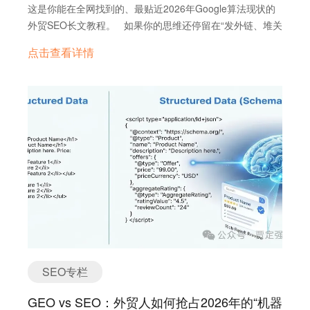
这是你能在全网找到的、最贴近2026年Google算法现状的
新逻辑是： AI (GEO) 是第一入口：用户在 Google AIO
外贸SEO长文教程。 如果你的思维还停留在“发外链、堆关
(AI Overviews) 或 ChatGPT 提问，AI 整合信息并给出“答
键词、写伪原创”的旧石器时代，那么2026年对你来说是地
案”。你的品牌必须成为“被引用的答案”。 社媒是“实体”验
点击查看详情
狱难度。根据最新的行业数据，Google第一名的自然点击率
证：AI 会交叉验证你的品牌在 LinkedIn、YouTube 上的活
（CTR）因为AI Overviews（AIO）的出现，已经从28%暴
跃度和真实评价，以判断是否值得引用（Trust Signals）。
跌至19%左右。 这意味着什么？意味着传统的“流量逻
独立站是“知识母港”：只有结构化、高密度的专业内容
辑”正在失效，取而代之的是“答案逻辑”。 这篇文章结合了
（RAG-Ready Content），才能被 AI 抓取并理解，从而喂
最新的Gemini 3.0算法机制、2026年SEO大师课实录以及外
养上述两个环节。…
贸B2B/B2C的实战经验，手把手教你如何把一个新站（或半
死不活的老站）做成Google眼中的“权威实体”。 第一章：
认知重构——SEO没有死，只是换了“考卷” 很多外贸老板
问我：“AI都直接给答案了，还要做网站SEO吗？” 我的回
答是：不仅要做，而且要比以前更专业地做。 在Gemini
3.0时代，Google搜索不再是一个简单的“图书管理员”（匹
配关键词字符串），而是一个“高级研究员”（理解实体关系
与意图）。当用户搜索“Best commercial solar battery
SEO专栏
manufacturer”时，Google不再只是列出网页，而是通过
RAG（检索增强生成）技术，先理解你的网站是干嘛的，提
GEO vs SEO：外贸人如何抢占2026年的“机器
取你的核心数据，然后把你作为“信源”推荐给用户。 所以，