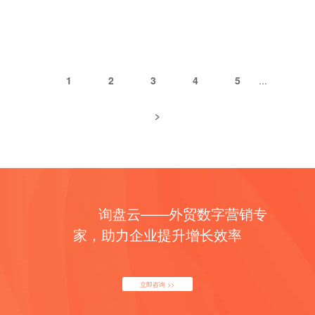
用户用“问问题”的方式进行搜索： “我下周去东京，哪几天
——生成式引擎优化，正在成为品牌出海的新标配。 但问
最适合旅游？” 这种口语式、长句式、意图明确的查询对
题来了：过去我们做SEO时拼的是关键词密度、内容数量、
SEO是一次重大挑战： 长尾词的重要性被极大提升； 内容
链接数量。现在AI时代，内容一段段被生成、被整合，传统
结构需要以“问答式”、“指南式”、“推荐式”为主； 页面要更
的SEO武器还有多少用？ 尤其是——外链，在GEO时代还
像是“能对话的回答”，而非“关键词拼图”。 🔁 策略建议：
1
2
3
4
5
...
有意义吗？ 答案是：有，但不是你理解的那种“SEO外
为语音搜索优化内容结构，适配自然语言匹配方式，将页面
链”了。 01｜GEO外链 ≠ SEO外链 在传统SEO里，外链
标题、副标题、FAQ模块用对话形式表达。 1.3 生成式AI
>
就是链接——无论隐藏的、锚文本的、刷来的、自动生成
带来内容生产“量变”与“质疑” 过去SEO的“核心生产力”是文
的，只要被搜索引擎抓到，就能增加权重。 但在GEO里，
案写手与编辑团队，而现在，生成式AI让内容可以批量生
这一套不灵了。 生成式AI不会“爬”你的链接，它靠的是：
成、实时更新、自动翻译、快速改写。 优势： 内容产量
哪些内容在搜索结果前几页（作为首轮输入源）； 哪些网页
暴涨，写作门槛变低；…
在网络上“被反复提及”，形成内容共识； 哪些品牌已经是AI
语料中的“已知实体”； 哪些内容结构清晰、具备直接引用价
询盘云——外贸数字营销专
值。 换句话说： GEO的“外链”不是链接数量，而是品牌
家，助力企业提升增长效率
存在感。 它更像是一种“被AI注意到”的资格门票，而不是
一个SEO排名公式里的变量。 02｜AI采信逻辑变了，外链
要解决的是“可见性”而非“权重” 你写的再好，如果AI模型没
有机会“看到”你的内容，就不会有后续的引用和整合。 而
立即咨询 >>
GEO中的外链，核心要解决的，就是这两个问题： ✅ 被