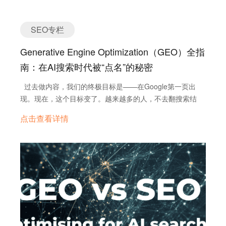
十年来最大的变化。 1. Google Search 正在发生什么？ AI
Mode 已在美国全面上线，并且排在搜索结果页面的首要位
置，甚至在 “All” 标签之前。Liz Reid 在台上那句“搜索将从
SEO专栏
信息走向智能”，基本定调了未来的方向。 这些调整背后有
Generative Engine Optimization（GEO）全指
两个原因： • 年轻用户不再第一时间用 Google 搜信息，很
多跑去 TikTok 或直接用 ChatGPT• Google 想用更简短、更
南：在AI搜索时代被“点名”的秘密
好消化的搜索结果把他们拉回来 AI Mode 的体验更像和一
过去做内容，我们的终极目标是——在Google第一页出
个懂事的助手聊天——直接给出答案，不用你自己去点十几
现。现在，这个目标变了。越来越多的人，不去翻搜索结
个链接。 2. 对网站流量的直接冲击 问题也很现实——流量
果，而是直接问ChatGPT、Perplexity，甚至是Gemini，然
会掉。 第三方研究都在说，AI Mode…
点击查看详情
后拿到一个现成的、像朋友讲故事一样的回答。 问题是：在
AI的回答里，能不能有你的名字？ 这就
是 GEO（Generative Engine Optimization，生成式引擎优
化） 的核心逻辑。它有点像SEO的“表弟”，但专门为AI驱动
的搜索引擎服务。说白了，就是想办法让AI在回答问题的时
候，优先“引用”你的内容。 为什么我们得认真聊聊GEO？
如果你还在做外贸、做内容、做品牌，那你肯定感受到一个
变化： 以前的SEO能带来稳定流量，可现在，用户在AI上直
接问一句“哪家CRM适合做WhatsApp管理”，结果他连