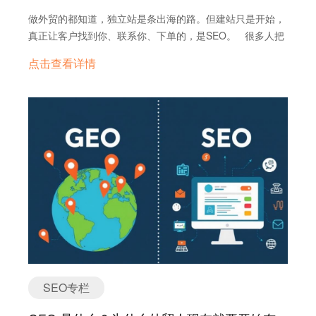
步告诉你做法，而你的目标是——让它直接用你的菜谱内
第一，也可能在AI的回答里消失不见。于是，GEO变成了一
做外贸的都知道，独立站是条出海的路。但建站只是开始，
容，或者引用你的品牌作为来源。 换句话说： SEO 关注
个新的必修课——它不是替代SEO，而是和SEO并行，甚至
真正让客户找到你、联系你、下单的，是SEO。 很多人把
的是“被点击” GEO 关注的是“被引用” 这两个思路差别很
在某些行业比SEO还要紧。 GEO和传统SEO，到底差在
SEO当成技术活，只交给建站公司去“顺带优化一下”。但真
大。在 AI 时代，光有好排名可能不够，你得让 AI 觉得你是
点击查看详情
哪？ 如果用一句话总结： SEO是跟Google、Bing打交
相是：你不懂SEO，网站再漂亮也是摆设。 这篇文章就聊
它最靠谱的朋友。 为什么 GEO 现在这么重要？ 现实情
道，GEO是跟ChatGPT、Perplexity打交道。 更具体一
明白三件事： 独立站SEO到底是啥？ 外贸人要怎么做才靠
况是，大语言模型（LLM）正在接管信息入口。以前用户获
点，差别在这里： 目标对象不同 SEO：传统搜索引擎
谱？ 哪些坑我踩过，你别踩第二遍。 不是讲概念，讲实
取信息的路径是：搜索 → 点击 → 阅读 → 决策。现在是：
GEO：AI驱动的搜索引擎和问答引擎 结构化数据的依赖度
操。不是照搬谷歌文档，是结合15年外贸经验写给同路人
提问 → AI 总结…
SEO：结构化数据有用，但不是必须 GEO：结构化数据非
的。 一、独立站SEO到底是啥？值不值得搞？ 一句话说
常重要，能帮AI更准确理解内容 对用户意图的敏感度
清：独立站SEO就是让客户在Google上能搜到你的网站。
SEO：更多依赖关键词匹配 GEO：更注重语义和上下文，
你不主动去拉客户，而是客户主动搜“pet grooming scissors
要能听懂人话 NLP（自然语言处理）的运用 GEO必须考虑
supplier”，然后点进你网站，这就叫SEO带来的自然流量。
AI是怎么读懂你的句子、识别实体（人名、品牌、产品）的
那SEO值不值得搞？先来看现实： Google点击结果里，
举个简单的例子—— 如果你写了一篇《外贸独立站SEO指
70%来自自然排名，广告点击比例不到30%； 一条广告线索
南》，SEO时代你会围绕“外贸SEO”这个关键词布局，但
可能要花你几十块美金，SEO线索成本基本可以忽略； 广
GEO时代，你还得想办法回答类似“我是外贸新手，怎么做
告是“停就没了”，SEO是“内容在，流量在”。 更重要的
独立站SEO”的问题，而且最好直接在开头就说重点，这样
是，谷歌现在也在帮中小网站“出头”。Search Central Live
AI在抓信息时更容易选中你。 …
SEO专栏
NYC活动上，Google发言人就说，他们要花更多精力提升独
立站、非品牌网站的曝光机会。 也就是说，这是个窗口