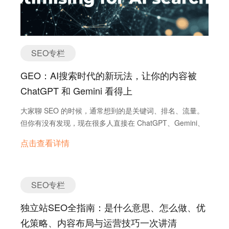
Google都没打开，就已经看到了一个“综合对比表”和几个推
荐品牌。 如果你没在里面，那这一波流量，你就直接错过
了。 GEO的重要性可以用三个现实好处来概括： 增加曝
光：你的内容更容易被AI“引用”，不再等用户一个个点击搜
SEO专栏
索结果。 品牌印象加分：在AI回答里被提到的品牌，更容易
被用户当成领域专家。 建立信任：如果AI引用的内容准确、
GEO：AI搜索时代的新玩法，让你的内容被
实用，用户会更愿意和你进一步接触。 我之前就遇到过一
ChatGPT 和 Gemini 看得上
个外贸客户，他原本在Google的自然排名还不错，但流量突
然掉了三分之一。原因是——买家在AI上直接问“2025年
大家聊 SEO 的时候，通常想到的是关键词、排名、流量。
WhatsApp CRM对比”，AI回答里压根没有他。他找上我们
但你有没有发现，现在很多人直接在 ChatGPT、Gemini、
（询盘云），我们帮他做了结构化信息、案例包装，结果不
Copilot 里问问题，然后就拿 AI 的回答当最终答案了？ 他们
到两个月，他就被ChatGPT自动带进了多个推荐回答里。有
点击查看详情
甚至根本不去点搜索结果的链接。这就是为什么
意思吧？这就是GEO的魔力。 GEO的来历：从概念到必备
GEO（Generative Engine Optimization，生成式引擎优
技能 GEO这个词，是2020年才被正式提出来的。刚开
化）会变得越来越重要。 GEO vs SEO：不是一个战场的游
始，只有少数数字营销圈的人在讨论。那会儿，大部分人对
戏规则 打个比方，你想找“番茄炒蛋”的做法。 SEO：你
SEO专栏
ChatGPT这种AI搜索还没太大感知。 到了这两年，情况急
去 Google 搜索，看到一堆网站链接，你的目标是让自己的
转直下——AI搜索引擎不仅多了，而且越来越聪明，能从各
独立站SEO全指南：是什么意思、怎么做、优
网站排到第一页，最好第一位，这样别人点进来看。
种地方抓信息，然后拼成一个比你自己写的还流畅的回答。
GEO：你直接问 ChatGPT：“怎么做番茄炒蛋？” 它会一步
化策略、内容布局与运营技巧一次讲清
传统SEO的玩法，在AI面前不够用了。你就算关键词排名