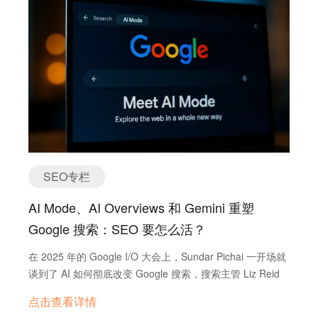
精华，将为你拆解一套“双轨制”策略：如何“赢”得顶级媒体
（Citation）”给你背书。 如果你的内容无法被 AI “读取、理
的免费背书，以及如何通过专业商务谈判拿下高性价比的商
解、拆解”，你在 AI 搜索时代就是隐形的。 流量漏斗的剧
业流量。 第一部分 底层逻辑重构 2026 年的游戏规则变
变 SEO 时代：曝光 -> 点击 ->…
了 为了看清局势，我们需要先打破旧观念。AI 时代的外链
价值体系已经完全重构： 01. 关于核心目标 旧时代：只看
权重传递，盯着 DR/DA 分数。 新时代：建立实体关联，验
证 E-E-A-T（专业、权威、信任）。 💡 启示：停止关注分
数，开始关注“谁在推荐我”。一个行业协会的低分链接，远
胜过十个通用博客的高分链接。 02. 关于判断标准 旧时
代：分数高就是好网站。 新时代：流量验证 + 语义相关。
SEO专栏
…
AI Mode、AI Overviews 和 Gemini 重塑
Google 搜索：SEO 要怎么活？
在 2025 年的 Google I/O 大会上，Sundar Pichai 一开场就
谈到了 AI 如何彻底改变 Google 搜索，搜索主管 Liz Reid
更是直接说——AI Mode 就是搜索的未来。 对我们做 SEO
点击查看详情
的人来说，这话分量不轻，意味着搜索生态可能会迎来近二