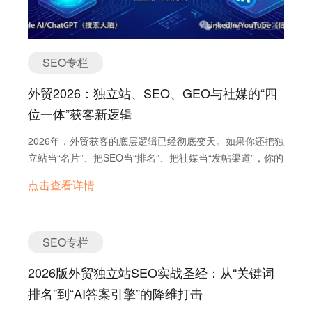
确保没有错误地屏蔽了 CSS 或 JS 文件。现在的 Googlebot
需要渲染完整的页面来理解内容，屏蔽样式文件会导致
Google认为你的网站排版错乱，直接影响移动端排名。
SEO专栏
Sitemap策略：不要把所有页面都丢进站点地图。只提交核
心业务页、产品页和高质量博客。屏蔽掉“标签页
外贸2026：独立站、SEO、GEO与社媒的“四
（Tags）”、“作者归档页”等低质量重复内容，避免浪费
位一体”获客新逻辑
Google有限的抓取预算。 2. Core Web Vitals 的B2B新阈
值 2026年，B2B买家对速度的耐心已经归零。Google
2026年，外贸获客的底层逻辑已经彻底变天。如果你还把独
对“体验”的评分标准已经更新： INP (Interaction to Next
立站当“名片”、把SEO当“排名”、把社媒当“发帖渠道”，你的
Paint)：这是取代FID的新指标。它衡量的不是“页面加载多
流量焦虑只会越来越重。 根据Gartner的预测，2026年传
快”，而是“点击按钮后网页反应多快”。B2B询盘表单如果点
点击查看详情
统搜索引擎的访问量将下降25%，因为用户正大量转向
击后超过 200毫秒 没反应，用户会直接流失。 LCP
ChatGPT、Perplexity 和 Gemini 等 AI 问答引擎。在这
(Largest Contentful Paint)：B2B站点的首屏大图往往是重
个“去中心化”和“答案引擎（Answer Engine）”时代，
灾区。必须确保 LCP…
Google SEO 已进化为“全域搜索优化”（Search
SEO专栏
Everywhere Optimization）。 以下是外贸企业在 2026 年
2026版外贸独立站SEO实战圣经：从“关键词
必须掌握的“独立站+SEO+GEO+社媒”协同作战蓝图。 01
核心认知：从“流量漏斗”到“信任闭环” 过去，我们的逻辑
排名”到“AI答案引擎”的降维打击
是：社媒/谷歌引流 -> 独立站落地 -> 询盘转化。2026年的