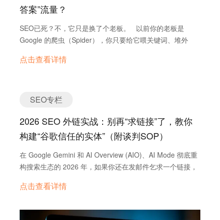
答案”流量？
2026年SEO的核心目标变了： 旧目标：把网页排到首页前
10名。 新目标：让你的内容被Google AI引用，成为AI生成
SEO已死？不，它只是换了个老板。 以前你的老板是
答案的一部分（Citation）。 如果你不能被AI引用，你在未
Google 的爬虫（Spider），你只要给它喂关键词、堆外
来的搜索流量中就会“隐身”。 第二章：地基建设——技术
链，它就给你排名。现在，你的新老板是AI 模型（LLM）
SEO的“生死线” 90%的外贸独立站死在起跑线上，不是因
点击查看详情
——ChatGPT、Perplexity、Gemini 和 Google AI
为内容不好，而是因为网站基础太烂，Google爬虫根本不愿
Overviews。这位新老板不看“关键词密度”，它看的是“可信
意来。 1. 移动端优先与Core Web Vitals（核心网页指标）
度”与“逻辑密度”。 这篇指南将带你从传统的SEO（搜索引
Google早已实行 Mobile-First Indexing（移动优先索
擎优化）跨越到GEO（Generative Engine Optimization，
SEO专栏
引）。如果你的手机端加载超过3秒，或者排版错乱，
生成式引擎优化），并手把手教你在外贸 B2B/B2C 独立站
Google会直接判定为“低质量”。 在2026年，特别要关注
2026 SEO 外链实战：别再“求链接”了，教你
中布局，抢占“零点击”时代的流量红利。 01 核心解构：
INP (Interaction to Next Paint)这个指标。它衡量的不是“网
GEO 是怎么“抢”流量的？ 要理解 GEO，你必须明白 AI 是
构建“谷歌信任的实体”（附谈判SOP）
页显示多快”，而是“网页反应多快”。B2B客户点
如何“思考”的。 传统搜索（图书管理员模式）：用户搜“最
击“Inquiry”按钮如果反应迟钝，会直接导致信任崩塌。 建
在 Google Gemini 和 AI Overview (AIO)、AI Mode 彻底重
好的咖啡机”，Google 检索索引库，把含有这个词的网页书
议：使用…
构搜索生态的 2026 年，如果你还在发邮件乞求一个链接，
名（Title/Link）扔给你，你自己去翻书。 AI 搜索（研究员
或者盯着 DR 分数买链接，你可能已经输在了起跑线上。
模式）：用户问“推荐几款适合办公室的耐用咖啡机”，AI阅
点击查看详情
现在的 Google 算法不再单纯计算链接数量，而是通过链接
读了前 10 名的高权重网页，理解了其中的参数对比、用户
关系网来验证你的“品牌实体”是否真实、权威、值得信赖。
评价，然后合成一个答案直接喂给用户。 GEO 的核心逻
外链，已经从“投票”演变成了“身份证”。 这篇 5000 字实战
辑：AI 不再通过“点击”给你流量，而是通过“引用