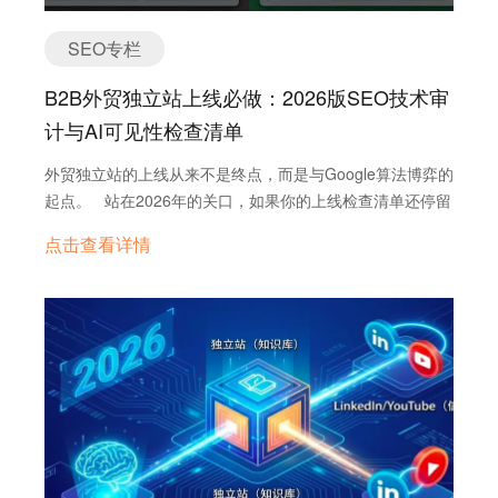
SEO专栏
B2B外贸独立站上线必做：2026版SEO技术审
计与AI可见性检查清单
外贸独立站的上线从来不是终点，而是与Google算法博弈的
起点。 站在2026年的关口，如果你的上线检查清单还停留
在“写好TDK（标题、描述、关键词）”和“提交Sitemap”这两
点击查看详情
件事上，那你的网站在诞生之初就已经输了一半。根据
Gemini 3.0和最新的Google搜索质量指南，B2B独立站的生
存法则已经从单纯的“关键词排名”转向了“实体权威度”和“AI
可见性”（GEO）。 这是一份结合了传统技术SEO与最新
AI搜索趋势的深度上线检查清单。它不教你废话，只列那些
真正决定你能否被收录、能否被信任的核心动作。 第一
层：生死基建（Technical SEO 2026标准） 这一层做不
好，你的网站在Google眼里就是一座“危房”。 1. 索引与爬
取规则（给机器看的路标） 不要以为装了插件就万事大
吉。上线前必须人工核查 robots.txt文件。 核心检查点：