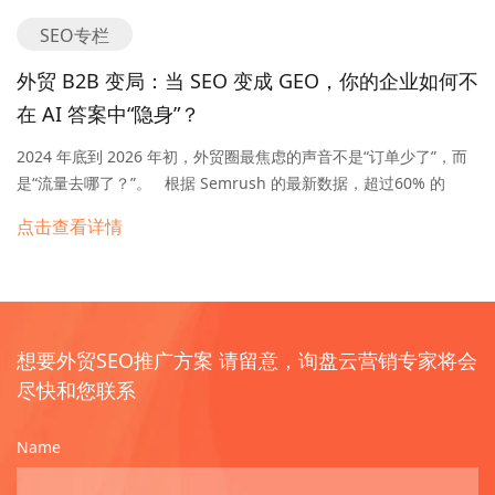
够，你需要“侧面证人” 现在老外也很精，光看官网不信你。现在的
SEO专栏
AI搜索和客户背调，会看你的全网足迹。 除了网站SEO，你得有社
媒（LinkedIn/FB）和视频（YouTube）做背书。 这就好比，你自
外贸 B2B 变局：当 SEO 变成 GEO，你的企业如何不
己说自己好没用，得让行业论坛、社媒上的“侧面证人”说你专业。📷
在 AI 答案中“隐身”？
网站是根据地，社媒是僚机，打配合战才能拿下大客户！ 如果不清
楚自己的品类适合哪个渠道，添加我微信【jiadingqiang】！我们
2024 年底到 2026 年初，外贸圈最焦虑的声音不是“订单少了”，而
要做的不是最努力的，而是最聪明的那个！
是“流量去哪了？”。 根据 Semrush 的最新数据，超过60% 的
Google 搜索在 2025 年结束于“零点击” (Zero-Click)。这意味着大部
点击查看详情
分采购商在搜索结果页（SERP）直接看了 AI 生成的答案就走了，
压根没进你的网站。对于 B2B 外贸企业来说，这不仅是流量下滑，
这是“入口消失”的危机。 这里要抛出一个残酷的行业共识：传统
SEO（搜索引擎优化）正在向 GEO（生成式引擎优化）暴力转型。
以前我们在讨好 Google 的爬虫，现在我们在教 ChatGPT、Gemini
想要外贸SEO推广方案
请留意，询盘云营销专家将会
和 Perplexity 这种 AI “理解”你的公司。如果你的内容无法被 AI 引
尽快和您联系
用，你在未来的采购链条中就是隐形人。 这篇文章不讲虚的，直接
拆解什么是外贸 GEO，以及 2026 年外贸企业如何通过 GEO 抢占
Name
AI 时代的“第一口”流量。 01 什么是 GEO？从“图书管理员”到“研究
员”的底层跃迁 GEO (Generative…