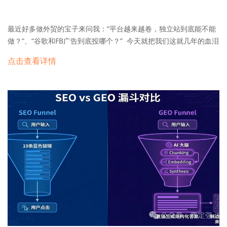
快”，而是“点击按钮后网页反应多快”。B2B询盘表单如果点击后超
过 200毫秒 没反应，用户会直接流失。 LCP (Largest Contentful
Paint)：B2B站点的首屏大图往往是重灾区。必须确保 LCP…
最近好多做外贸的宝子来问我：“平台越来越卷，独立站到底能不能
做？”、“谷歌和FB广告到底投哪个？” 今天就把我们这就几年的血泪
经验，总结成 3 个核心干货，帮大家省下几十万的试错费！ 1️⃣ 认
点击查看详情
清本质：是“摆地摊”还是“开专卖店”？ 🏠 好多人觉得平台用了好几
年，不想折腾。但你要知道，B2B平台就是个大卖场，客户来了就是
疯狂比价，你没有主动权。 做独立站是自己开“品牌旗舰店”！✨ 流
量是你的，客户也是你的。 我有个做户外家具的朋友，死守平台时
平均客单价才5000刀，转做独立站+谷歌广告后，客单价直接飙到
15000刀！📈 为什么？因为独立站能通过内容筛选客户，把你展现
得更专业，而不是只会拼价格。 2️⃣ 选对渠道：谷歌还是FB？看这
三点！ 🎯 别瞎投钱了！选渠道有逻辑的： 看市场： 欧美发达国
家、搜素意图强的，必须上 Google；南美、东南亚这些喜欢泡社媒
的，Facebook 更容易种草。看客户： 想抓专业采购经理、大B客
户，Google 也是首选；想做小B或者个人采购，Facebook 效果更
好。看预算： 预算少（<3000）先跑FB试错；预算足想打透市场，
Google必须安排。 ⚠️千万别用做平台的“铺货思维”去做广告，谷歌
看的是搜索意图，不是让你堆关键词！ 3️⃣ 布局全网：只做SEO不