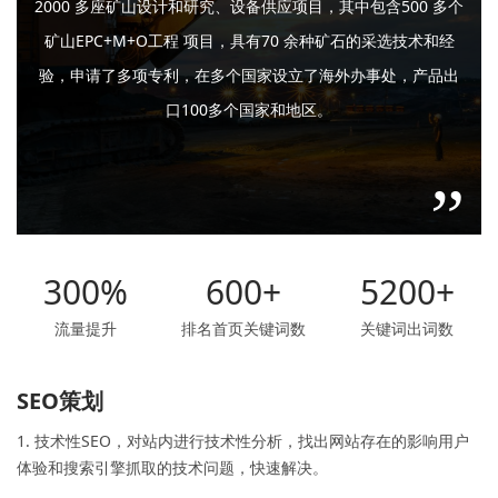
2000 多座矿山设计和研究、设备供应项目，其中包含500 多个
矿山EPC+M+O工程 项目，具有70 余种矿石的采选技术和经
验，申请了多项专利，在多个国家设立了海外办事处，产品出
口100多个国家和地区。
300
%
600
+
5200
+
流量提升
排名首页关键词数
关键词出词数
SEO策划
1. 技术性SEO，对站内进行技术性分析，找出网站存在的影响用户
体验和搜索引擎抓取的技术问题，快速解决。