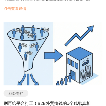
TDK（标题、描述、关键词）”和“提交Sitemap”这两件事上，那你
点击查看详情
的网站在诞生之初就已经输了一半。根据Gemini 3.0和最新的
Google搜索质量指南，B2B独立站的生存法则已经从单纯的“关键词
排名”转向了“实体权威度”和“AI可见性”（GEO）。 这是一份结合了
传统技术SEO与最新AI搜索趋势的深度上线检查清单。它不教你废
话，只列那些真正决定你能否被收录、能否被信任的核心动作。 第
一层：生死基建（Technical SEO 2026标准） 这一层做不好，你
的网站在Google眼里就是一座“危房”。 1. 索引与爬取规则（给机
器看的路标） 不要以为装了插件就万事大吉。上线前必须人工核查
robots.txt文件。 核心检查点：确保没有错误地屏蔽了 CSS 或 JS
文件。现在的 Googlebot 需要渲染完整的页面来理解内容，屏蔽样
式文件会导致Google认为你的网站排版错乱，直接影响移动端排
名。 Sitemap策略：不要把所有页面都丢进站点地图。只提交核心
业务页、产品页和高质量博客。屏蔽掉“标签页（Tags）”、“作者归
档页”等低质量重复内容，避免浪费Google有限的抓取预算。 2.
Core Web Vitals 的B2B新阈值 2026年，B2B买家对速度的耐心已
SEO专栏
经归零。Google对“体验”的评分标准已经更新： INP (Interaction
to Next Paint)：这是取代FID的新指标。它衡量的不是“页面加载多
别再给平台打工！B2B外贸搞钱的3个残酷真相