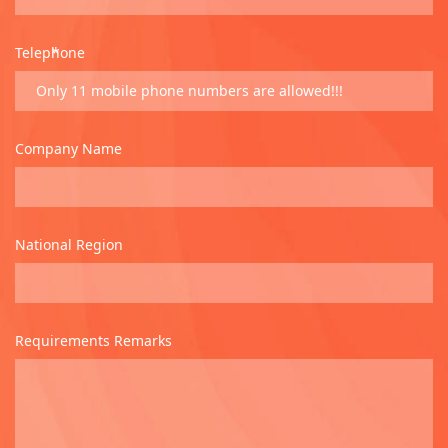
Telephone
*
Company Name
National Region
Requirements Remarks