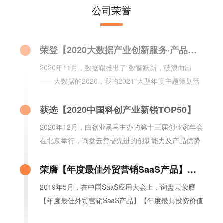
2020年10月，询盘云荣登《2020年中国最受分析师
公司荣誉
关注新经济独角兽企业TOP100榜单》，该榜单由全
球领先的新经济行业数据挖掘和分析机构iiMedia
Research权威发布。
荣登【2020大数据产业创新服务·产品榜】
2020年11月，数据猿推出了“数智跃新，破浪而出
——大数据的2020，我的2021”大型年度主题策划活
动，行业首创的询盘云Marketing CRM荣登【2020大
数据产业创新服务·产品榜】。
获选【2020中国科创产业新锐TOP50】
2020年12月，由创业黑马主办的第十三届创业家年会
在北京举行，询盘云凭借先进的创新能力及产品优势
从700多家企业中脱颖而出，荣登【2020中国科创产
业新锐TOP50】榜单。
荣膺【年度最佳外贸营销SaaS产品】【年度最具投资价值SaaS提供商】
2019年5月，在中国SaaS应用大会上，询盘云荣膺
【年度最佳外贸营销SaaS产品】【年度最具投资价值
SaaS提供商】两项大奖。