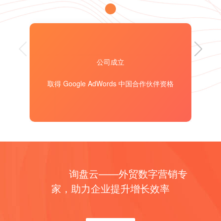
奖”的评选中上荣获【年度最佳外贸营销SaaS】称
号，这是继2019年之后，询盘云第二次获奖。
荣登【2020年中国最受分析师关注新经济 独角兽企业TOP100榜单】
2020年10月，询盘云荣登《2020年中国最受分析师
关注新经济独角兽企业TOP100榜单》，该榜单由全
公司成立
球领先的新经济行业数据挖掘和分析机构iiMedia
Research权威发布。
荣登【2020大数据产业创新服务·产品榜】
取得 Google AdWords 中国合作伙伴资格
2020年11月，数据猿推出了“数智跃新，破浪而出
——大数据的2020，我的2021”大型年度主题策划活
动，行业首创的询盘云Marketing CRM荣登【2020大
数据产业创新服务·产品榜】。
获选【2020中国科创产业新锐TOP50】
2020年12月，由创业黑马主办的第十三届创业家年会
在北京举行，询盘云凭借先进的创新能力及产品优势
询盘云——外贸数字营销专
从700多家企业中脱颖而出，荣登【2020中国科创产
家，助力企业提升增长效率
业新锐TOP50】榜单。
荣膺【年度最佳外贸营销SaaS产品】【年度最具投资价值SaaS提供商】
2019年5月，在中国SaaS应用大会上，询盘云荣膺