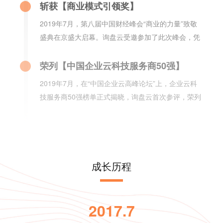
斩获【商业模式引领奖】
2019年7月，第八届中国财经峰会“商业的力量”致敬
盛典在京盛大启幕。询盘云受邀参加了此次峰会，凭
借开创的外贸营销新模式和优质服务，斩获了【商业
模式引领奖】。
荣列【中国企业云科技服务商50强】
2019年7月，在“中国企业云高峰论坛”上，企业云科
技服务商50强榜单正式揭晓，询盘云首次参评，荣列
【中国企业云科技服务商50强】。
入选【ToB行业影响力·产品价值榜】
2019年12月，「ToB行业头条」发布了2019年「ToB
行业影响力榜」，询盘云入选【ToB行业影响力·产品
成长历程
价值榜】。
荣膺【年度最佳外贸营销SaaS产品】
2020年8月，SaaS领域的权威盛会“（第五届）中国
2017.7
SaaS应用大会”在上海落下帷幕，询盘云在“云领