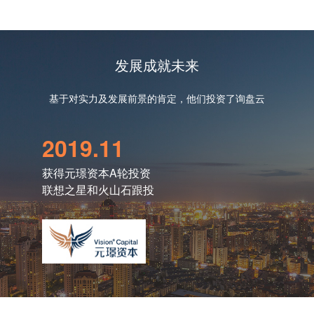
发展成就未来
基于对实力及发展前景的肯定，他们投资了询盘云
入选【ToB行业影响力·产品价值榜】
2019.11
20
2019年12月，「ToB行业头条」发布了2019年「ToB
获得元璟资本A轮投资
获得火
行业影响力榜」，询盘云入选【ToB行业影响力·产品
联想之星和火山石跟投
老股
价值榜】。
荣膺【年度最佳外贸营销SaaS产品】
2020年8月，SaaS领域的权威盛会“（第五届）中国
SaaS应用大会”在上海落下帷幕，询盘云在“云领
奖”的评选中上荣获【年度最佳外贸营销SaaS】称
号，这是继2019年之后，询盘云第二次获奖。
荣登【2020年中国最受分析师关注新经济 独角兽企业TOP100榜单】