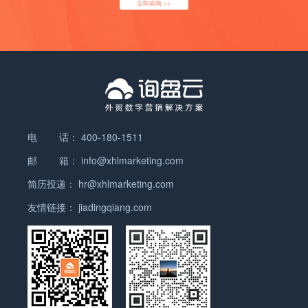
立即咨询 >>
【年度最佳外贸营销SaaS产品】【年度最具投资价值
SaaS提供商】两项大奖。
斩获【商业模式引领奖】
2019年7月，第八届中国财经峰会“商业的力量”致敬
盛典在京盛大启幕。询盘云受邀参加了此次峰会，凭
借开创的外贸营销新模式和优质服务，斩获了【商业
模式引领奖】。
荣列【中国企业云科技服务商50强】
电 话：
400-180-1511
2019年7月，在“中国企业云高峰论坛”上，企业云科
邮 箱：
info@xhlmarketing.com
技服务商50强榜单正式揭晓，询盘云首次参评，荣列
简历投递：
hr@xhlmarketing.com
【中国企业云科技服务商50强】。
友情链接：
jiadingqiang.com
入选【ToB行业影响力·产品价值榜】
2019年12月，「ToB行业头条」发布了2019年「ToB
行业影响力榜」，询盘云入选【ToB行业影响力·产品
价值榜】。
荣膺【年度最佳外贸营销SaaS产品】