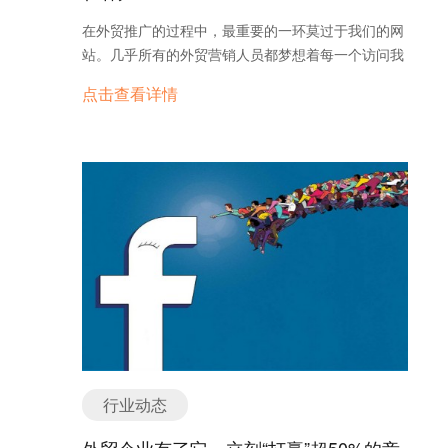
理工具，比如“询盘云”。这个工具可以说是询盘管理
然是冲着买手机的目的进来的，但很大一部分客户进
客户问题，而不仅仅是您的业务。 （五）、不要忘记
在外贸推广的过程中，最重要的一环莫过于我们的网
的利器，打通了外贸营销到销售管理的环节，能够有
来之后还是会离开，因为这些手机并不是他们想要
留出时间进行分析。这一步将帮助您了解您的
站。几乎所有的外贸营销人员都梦想着每一个访问我
效帮助企业提高获客效率，降低获客成本。
的。 因此，只有设置精细的关键词，才能引导更多的
Inbound Marketing 工作的效果以及如何改进。 二、
们网站的人最终转化或者至少成为一个有价值的线
精准客户进入网站，才有更大的询盘几率。 询盘工具
点击查看详情
与营销自动化工具协同工作 InboundMarketing不能
索，然而现实并不总会按照我们的意愿理想化地发
与服务不够完善 询盘工具与服务不完善是许多网站存
作为产生业务的唯一手段。为了实现更好的营销效
生。此时，通过采取一些可能将您的访问者转化为高
在的共同问题，具体表现为： 一、询盘工具与目标市
果，将Inbound Marketing与营销自动化的其他组件
质量潜在客户的行动将会令我们离实现这一目标更近
场常用的聊天工具不相符； 二、询盘工具种类少，无
结合起来使用会产生更好的效果。 营销自动化为
一步，还可能会对您的转化率产生重大影响。 虽然优
法满足不同聊天工具使用习惯的客户需求； 三、询盘
Inbound Marketing营销人员提供了使用工具和策略
化你的注册表单很重要，但这并不是捕获线索的唯一
回复反应时间长，效率低； 四、询盘工具固定在某一
将粉丝转化为销售线索和客户的途径。自动化通过与
途径。如果你仅仅依靠这些，很有可能最终努力的成
个地方，不会跟随着客户浏览页面轨迹变动。 此外，
尚未准备购买的销售线索（通常通过有针对性的电子
果并不尽如人意。很多访问者可能不愿意分享他们的
还有一个很严重的问题是，许多外贸网站还是用原始
邮件活动）培养关系来实现这一目标。自动化还可以
个人信息或者觉得你的网站不够有趣而拒绝注册。 这
的沟通工具，并不是在线沟通工具，需要用户加为好
帮助您将不合法合法销售线索与合法销售线索分开，
篇文章将不会专注于优化您的注册表单。询盘云将会
友，如果咨询步骤还这么麻烦，用户显然没有耐心。
从而加强您的营销工作。此外，将营销自动化与客户
为大家介绍新的优化方式，将您的网站访问者转化为
目前国内只有少数针对外贸的询盘管理工具，比
关系管理（CRM）系统连接起来，确保您的潜在客户
高质量的潜在客户。 一、为访客创造个性化体验 你
如“询盘云”。这个工具可以说是询盘管理的利器，打
不会在洗牌过程中迷失方向。 三、量化你的成功 在
需要牢记的是你的访问者来自不同的背景。他们可能
通了外贸营销到销售管理的环节，能够有效帮助企业
衡量Inbound Marketing成效时，有大量指标可供选
通过完全不同的渠道登陆你的网站，并可能通过您的
提高获客效率，降低获客成本。
行业动态
择。无论您决定查看SEO排名，入站链接还是发布的
网站查找完全不同的东西。通过了解他们的差异并提
文章数量，您都一定会深入了解您的广告系列的效
供适合他们个人需求的体验，您可以提高将他们变成
外贸企业有了它，立刻“打赢”超50%的竞