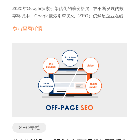
服务，专注于支持外贸企业开发小语种市场： • 小语种网站
球搜索引擎市场份额，识别了主要的AI搜索平台，并针对外
建设：我们提供专业的小语种网站搭建服务，支持东南亚
2025年Google搜索引擎优化的演变格局 在不断发展的数
贸网站的特点，如多语言支持、国际支付和跨境物流，提出
（如越南语、泰语、印尼语）、“一带一路”国家（如阿拉伯
字环境中，Google搜索引擎优化（SEO）仍然是企业在线
了具体的SEO和GEO优化建议，同时探讨了AI搜索的工作原
语、俄语、波斯语）以及欧洲（如德语、法语、西班牙语
成功的基石。然而，Google的搜索算法也在持续迭代，因此
理、结构化数据的使用以及国际关键词研究的最佳实践，并
点击查看详情
等）的主要语言。通过本地化内容，企业可以直接触达目标
企业必须采取积极主动的策略来维持和提升其在线可见性。
提供了竞争对手分析的框架。 1. 全球搜索引擎市场份额分
市场的消费者，提升用户体验和信任度。 • 小语种SEO优
展望2025年，Google SEO的关键在于拥抱人工智能
析 当前全球市场概况 在全球搜索引擎市场中，Google占
化：我们提供专业的SEO服务，帮助企业的多语言网站在目
（AI）的崛起、优先考虑用户体验，并坚持提供高质量、值
据着绝对的主导地位，其市场份额持续保持在90%左右 。这
标市场的搜索引擎中获得更高的排名。本地化关键词和内容
得信赖的内容。传统的以关键词为中心的SEO方法正在让位
表明，对于希望在全球范围内提升在线可见性的企业而言，
策略可以显著增加网站的流量和转化率。研究显示，本地化
于更全面的方法，这种方法侧重于理解用户意图和提升整体
将SEO工作重心放在Google上仍然至关重要。然而，其他
网站在当地搜索引擎（如Google的地区版本）中排名更高，
用户参与度。 这份报告深入探讨了2025年Google SEO的
搜索引擎如Bing（市场份额约3-4%）、Yandex（市场份额
能吸引更多目标流量 (Google Multilingual SEO)。 多语言网
关键领域，为网站所有者、营销经理和SEO专业人士提供了
约2%）、Yahoo!（市场份额约1%）、Baidu（市场份额约
站可以显著提升企业的国际化能力。例如，提供本地语言内
专家级的指导，以优化其网站在2025年的Google搜索结果
0.7-0.8%）和DuckDuckGo（市场份额约0.5-0.8%）也拥有
容的网站可以将转化率提高70%，甚至高达100%。此外，
中的表现。建议点赞收藏，慢慢阅读！ 2025年最新的
相当数量的用户，尤其是在特定地区 。 区域差异与目标客
多语言内容在社交媒体上的分享率是单语言内容的两倍，进
Google搜索要素和算法更新 为了在2025年有效地进行
户关注 搜索引擎的市场份额在不同国家和地区之间存在显
一步扩大了品牌的影响力。 赶紧行动吧！ 在中美贸易战的
Google SEO，理解并遵守Google最新的指南至关重要。
著差异 。对于外贸企业而言，识别其主要目标客户所在的国
大背景下，企业必须迅速调整策略，转向欧洲、东南亚
Google Search Essentials已经取代了之前的网站管理员指
家和地区，并针对这些地区常用的搜索引擎进行优化至关重
和“一带一路”国家这些必争市场。然而，语言障碍可能成为
南，成为所有网络内容创建者的核心参考。这些要素强调了
要。例如： Yandex在俄罗斯占据主导地位，市场份额超
SEO专栏
前进的绊脚石。不要让语言成为您全球扩张的阻碍！ 立即行
三个核心领域：技术要求、垃圾邮件政策和关键最佳实践。
过60% 。 Baidu在中国是领先的搜索引擎，市场份额超过
动，抓住这些增长市场的机遇！联系我们，定制您的多语言
其中一个关键的最佳实践是创建有帮助的、可靠的、以人为
50% 。 Naver在韩国是重要的搜索引擎，市场份额超过