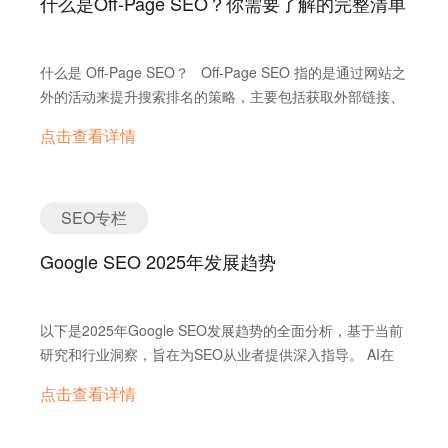
什么是Off-Page SEO？你需要了解的完整清单
网站解决方案，开启小语种SEO优化，助力您的业务在新贸
本的内容。 除了这些基本要素，持续关注Google的算法
40% 。 Yahoo!在日本仍然拥有强大的用户群体 。
易环境中取得成功。
更新对于SEO策略至关重要。Google会定期发布核心算法
Google在印度的市场份额高达98%，但在其他亚洲市场的份
更新，旨在提升其核心排名系统评估内容的方式，包括内容
额可能较低 。 这些数据说明外贸企业不能采用一刀切的
什么是 Off-Page SEO？ Off-Page SEO 指的是通过网站之
的 relevance、质量、深度和对搜索用户的实用性。例如，
SEO方法。必须根据目标受众的地理位置和搜索引擎偏好来
外的活动来提升搜索排名的策略，主要包括获取外部链接、
2025年3月核心更新强调了使用E-E-A-T（体验、专业知
定制策略。 市场份额趋势 近期数据显示，Google的全球
增加品牌曝光和利用社交媒体等方法。它不像 On-Page
识、权威性和可信赖性）信号来评估内容质量的重要性。
点击查看详情
市场份额略有下降，而Bing和Yandex的市场份额则有小幅
SEO 那样直接优化网站内容，而是通过第三方背书来增强
Google的搜索质量评估员指南 为评估搜索结果的质量提供
增长 。虽然Google仍然是市场领导者，但其他搜索引擎的
Google 对你网站的信任，比如其他网站链接到你的页面或
了框架，并指导评估员评估内容是否由人工智能生成以及是
增长，特别是Bing由于其与AI技术的整合，可能在未来占据
在媒体上提到你的品牌。 为什么 Off-Page SEO 重要？
否优先考虑原创和有用的内容。此外，Google越来越重视打
更重要的地位。外贸企业应关注这些趋势，并准备在必要时
Google 希望为用户展示最权威和相关的网站，而外部链接
SEO专栏
击垃圾邮件，包括诸如过期域名滥用和网站声誉滥用等新形
调整其SEO策略。 以下表格总结了主要的全球和区域搜
就像是其他网站对你的“推荐信”。例如，一个机械配件网站
式的垃圾邮件。这些发展表明，2025年的SEO策略必须保
索引擎市场份额： 2. 主要AI搜索平台 领先的AI搜索引擎…
Google SEO 2025年发展趋势
通过在专家博客上获取链接，成功提升了搜索权重，这说明
持对Google最新指南和算法更新的密切关注，以确保符合最
外部背书比自我宣传更有说服力。 核心价值是什么？
佳实践并避免受到处罚。 1. 解锁用户意图：2025年高级
Off-Page SEO 是排名提升的“燃料”，高质量链接（如来自
关键词研究策略 在2025年，关键词研究不仅仅是寻找高搜
以下是2025年Google SEO发展趋势的全面分析，基于当前
高 DA 网站的链接）能提升你的网站权威，而品牌提及可能
索量的词语；更重要的是理解搜索背后的用户意图。随着语
研究和行业洞察，旨在为SEO从业者提供深入指导。 AI在
通过 Navboost 算法间接提高点击率。此外，长期来看，它
音搜索和人工智能助手的兴起，长尾关键词和对话式关键词
SEO中的角色 AI工具正在重塑SEO工作流程，研究显示，
还能带来流量增长，比如某个汽配厂商通过行业报告外链，
点击查看详情
变得越来越重要。 人工智能驱动的工具正在彻底改变关
67%的企业已将其用于内容营销和SEO优化。例如，工具如
年自然流量增长了 300%。 Off-Page SEO 的底层逻辑
键词研究，帮助营销人员进行意图映射和更深入地理解受
Copilot、ChatGPT和Market Brew可以帮助分析关键词和优
Off-Page SEO 的核心在于通过站外活动提升网站权威性，
众。2025年的关键词研究正在从以数量为中心转向以意图为