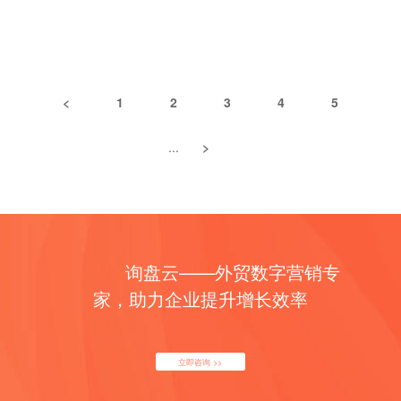
要。 在2025年，内容需要超越简单地回答问题，提供原
论、原创研究和独特见解。 为了建立权威，建议创建作者页
揭示2025年SEO的生存法则，助你抢占流量先机。 引言：
创的见解、研究和分析，以便在人工智能生成的内容中脱颖
面，更新作者简介以展示可验证的专长，并分析内部数据
SEO的新时代已到来 2025年，Google仍是搜索领域的王
而出。随着人工智能概述和答案引擎的兴起，优化“零点
（如客户支持通话记录）发现内容空白。研究显示，平台如
者，但AI的崛起让SEO规则发生了翻天覆地的变化。从智能
击”搜索变得越来越重要，因为人工智能在搜索结果页面上
Reddit和Quora的有机流量自2023年6月以来增长显著，分
化的搜索结果到用户行为的转变，SEO从业者面临前所未有
提供了更直接的答案。 3. 打造坚实的基础：2025年技术
别达到603.41%和379.33%，反映用户对真实人生成果的偏
<
1
2
3
4
5
的挑战。这篇文章将结合最新数据和实战经验，带你看清
搜索引擎优化最佳实践 强大的技术SEO基础对于确保搜索
好。 技术SEO的提升 技术SEO在2025年变得更加关键，
2025年的SEO趋势，助你在AI时代脱颖而出。 2025年
引擎可以有效地抓取和索引网站内容至关重要。网站速度优
涵盖结构化数据、站点地图、内部链接和代码清洁度。核心
...
>
Google SEO的现状 Google的持续霸主地位 尽管AI搜索
化和核心网络指标（LCP、FID/INP、CLS）仍然是关键的
网络指标（如最大内容绘制时间LCP、交互延迟INP、累积
工具（如ChatGPT）来势汹汹，Google在2025年依然占据
排名因素。随着移动优先索引的持续，确保移动设备的友好
布局偏移CLS）直接影响排名，尤其是在移动设备上。
主导地位。根据AIOSEO的最新报告，有机搜索仍贡献了网
性和响应式设计至关重要。 优化网站架构，包括站点层
JavaScript平台的服务器端渲染（SSR）变得必要，以确保
站流量的45%。Google通过AI优化用户体验，巩固了其地
级、URL结构和内部链接，对于提高抓取效率、索引和用户
搜索引擎机器人能正确索引动态内容。建议使用Bing
位，这意味着SEO仍有巨大潜力。 算法升级的信号 2024
导航至关重要。实施schema标记（结构化数据）有助于搜
Webmaster Tools和Google Search Console（尽管后者尚
年的核心更新表明，Google对内容质量和用户体验的要求愈
索引擎理解内容，从而有可能获得更丰富的搜索结果。确保
未完全开放）进行技术检查。研究显示，慢速或移动体验差
询盘云——外贸数字营销专
发严格。2025年，INP（交互到下一次渲染）成为Core
网站安全使用HTTPS至关重要。使用robots.txt和站点地图
的页面可能显著降低排名。 用户体验与零点击搜索的挑战
家，助力企业提升增长效率
Web Vitals的关键指标，低质量AI生成内容将面临更大打
有助于有效地进行抓取和索引。 4.…
用户体验（UX）是Google排名的核心，页面速度和移动友
击。SEO的重点正在从“量”转向“质”。 用户搜索习惯的变
好性直接影响可见度。研究显示，60%的Google搜索以零点
迁 零点击搜索、社交平台搜索（如TikTok）和语音查询正
击结束，主要是由于SERP功能如特色片段和AI概述。这要
在分流传统流量。你的SEO策略准备好应对这些变化了吗？
立即咨询 >>
求SEO策略优化结构化数据，使用Schema Markup以提高
AI对SEO的核心影响 内容创作的高效与陷阱 AI工具（如
在这些功能中的曝光率。 建议创建简洁、信息丰富的页面，