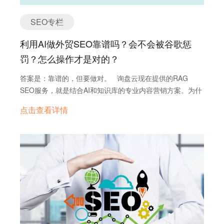
SEO专栏
利用AI做外贸SEO靠谱吗？会不会被谷歌惩
罚？怎么操作才是对的？
答案是：靠谱的，但要做对。 询盘云现在提供的RAG
SEO服务，就是结合AI和知识库的专业内容营销方案。为什
么说靠谱？我们来分三点讲： ✅ 第一，谷歌并不反对AI内
点击查看详情
容，但明确打击低质量的AI垃圾内容 谷歌官方在2024年3
月的核心更新中明确指出，如果AI内容是为了骗取搜索排
名、没有解决用户问题、内容空洞无物，那么就是垃圾内容
（Spam），会受到处罚。 参考链接： Google 搜索与 AI
内容（2023年） Google 核心更新与垃圾内容政策（2024
年） 👉 所以不是AI不行，而是“只靠AI、没有思考”的内容
不行。 ✅ 第二，我们做的是“企业知识+AI”的结合——
RAG模型驱动的SEO内容创作 很多AI写出来的内容像是“AI
作文”，看似通顺，但没有干货、没有参考、不懂产品。而
我们的RAG SEO，是先建立客户自己的知识库（产品介