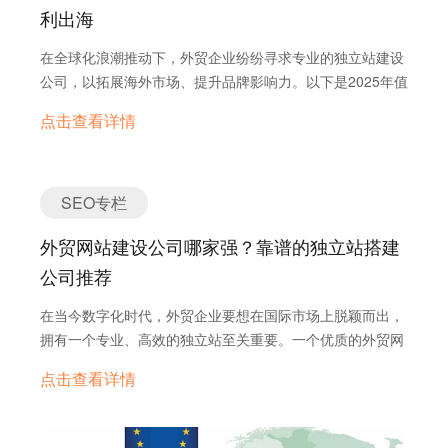
利出海
括关键词研究、技术SEO、本地SEO、国际SEO、内容战略
和链接建设在内的全套SEO服务。他们以数据驱动的策略、
在全球化浪潮推动下，外贸企业纷纷寻求专业的独立站建设
透明的工作流程以及注重投资回报率（ROI）的方法而受到
公司，以拓展海外市场、提升品牌影响力。以下是2025年值
客户的高度评价。 5. Boostability（美国） Boostability是
得关注的十大外贸独立站建设公司，助力企业顺利出海：
一家专注于中小企业的SEO服务公司，提供全面的网络营销
点击查看详情
2025年十大外贸独立站建设公司推荐 1. CSS
服务。他们通过SEO服务有效提升客户的网站流量和销售
Chopper（美国） CSS Chopper是一家总部位于纽约的知
额，起步价格为$1,000。 6. Intero Digital（美国）
名网站开发公司，专注于提供敏捷开发服务。其专业领域涵
Intero Digital是一家全球数字营销机构，以其全方位、全漏
盖PHP和Node.js等后端技术，ReactJS和AngularJS等前端
SEO专栏
斗的市场策略守护着客户的品牌价值。他们在SEO和SEM领
框架，以及使用WordPress、Magento和Shopify等CMS和
域始终走在前列，运用专利技术和被证实有效的策略为客户
外贸网站建设公司哪家强？靠谱的独立站搭建
电子商务平台进行开发。拥有超过12年的经验，成功交付了
服务。 7. Big Leap（美国） Big Leap是一家位于美国的
9,000多个项目，客户保留率高达97%。 2. F5 Studio（乌
公司推荐
知名SEO服务公司，以“人本精度营销”为理念，提供多元化
克兰） F5 Studio是一家全方位的网站开发机构，致力于打
的SEO策略。他们的专业领域包括关键词优化、回链策略、
在当今数字化时代，外贸企业要想在国际市场上脱颖而出，
造融合美学与功能设计的定制商业网站。其专家团队利用最
本地搜索优化以及内容营销等。 8. Sure Oak（美国）
拥有一个专业、高效的独立站至关重要。一个优质的外贸网
新的前端和后端框架，构建响应式和以用户为中心的网站。
Sure Oak是一家实力强大的SEO服务公司，以全球视野与
站不仅是企业展示产品和服务的窗口，更是获取全球客户、
该机构在资源分配方面采用敏捷方法，并通过严格的测试协
点击查看详情
市场策略见长。他们特别擅长进行全面的SEO优化，包括站
提升品牌影响力的关键工具。然而，选择一家靠谱的外贸网
议确保最高质量的结果。 3. Polcode（波兰） Polcode是
内SEO和站外SEO，帮助客户提升网站在搜索引擎中的排
站建设公司并非易事。以下是几家备受认可的外贸独立站搭
一家提供定制网站开发解决方案的公司，专注于满足客户的
名。 9. SeoProfy（美国） SeoProfy是一家以用户为中心
建公司，供您参考： 外贸网站建设公司推荐 1. YouFind
特定需求。其服务包括使用各种技术栈进行开发，确保网站