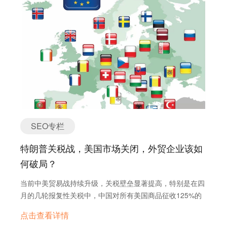
的SEO服务提供商，专注于将SEO与其他在线营销策略结
Digital Ltd.（英国） YouFind Digital Ltd.专注于为外贸企
的功能性和可扩展性。Polcode的专业团队致力于为客户提
合，全面提升客户的网站在线可见性和目标流量。他们整合
业提供全方位的网站建设服务，涵盖多语言支持、响应式设
供高质量的开发服务，帮助企业在数字领域取得成功。
了在关键词分析、链接建设、本地SEO、内容营销和社会媒
计、SEO优化以及24/7技术支持。其网站建设遵循Google
4. HTML Panda（美国） HTML Panda是一家总部位于波
体优化等方面的专门知识。 10. Ignite Visibility（美国）…
搜索引擎的SEO标准，融合西方用户的审美，开发了数千个
士顿的敏捷网站开发公司，专注于提供高质量的前端和后端
精美的功能模块，方便客户像搭积木一样快速灵活地组装各
开发服务。其专业领域涵盖HTML5、CSS3、JavaScript等
种精美网页。此外，YouFind还提供网站内容布局和展示的
前端技术，以及PHP、Laravel等后端框架。HTML Panda
建议，确保访客获得最佳的用户体验，同时实现搜索引擎优
致力于为客户打造功能强大、用户友好的网站，帮助企业在
化。 2. Scandiweb（拉脱维亚） Scandiweb是一家专注
数字领域取得成功。 5. Upqode（美国） Upqode是一家
于Magento（Adobe Commerce）平台的网络开发和数字战
总部位于纳什维尔的WordPress网站开发公司，专注于为客
略机构。成立于2003年，总部位于拉脱维亚，服务范围遍及
户提供高质量的定制网站解决方案。其专业领域涵盖
SEO专栏
全球。Scandiweb为主要的电子商务企业提供解决方案，专
WordPress主题开发、插件开发、网站优化等服务。
注于网络、移动和大数据分析的IT开发战略合作伙伴。其服
Upqode致力于为客户打造功能强大、用户友好的网站，帮
特朗普关税战，美国市场关闭，外贸企业该如
务主要围绕Magento，但也包括其他平台（如Shopify、
助企业在数字领域取得成功。 6. Lounge Lizard（美国）
何破局？
BigCommerce、Shopware等）的网络开发，以及第三方集
Lounge Lizard是一家总部位于纽约的转化率优化网站开发
成、增长营销（SEO、PPC、CRO、电子邮件营销）、性能
公司，专注于为客户提供高质量的定制网站解决方案。其专
当前中美贸易战持续升级，关税壁垒显著提高，特别是在四
优化、托管、数据分析和安全服务。 3. CSS Chopper（美
业领域涵盖网站设计、用户体验优化、搜索引擎优化等服
月的几轮报复性关税中，中国对所有美国商品征收125%的
国） CSS Chopper是一家提供敏捷网站开发服务的公司，
务。Lounge Lizard致力于为客户打造功能强大、用户友好
关税，而美国也提出高达145%的关税。而且未来看不到任
专注于根据每个项目的规模和范围量身定制解决方案。其专
点击查看详情
的网站，帮助企业在数字领域取得成功。 7. Huemor（美
何缓和的希望，这种紧张局势导致中美直接贸易成本上升，
业领域涵盖PHP和Node.js等后端技术，ReactJS和