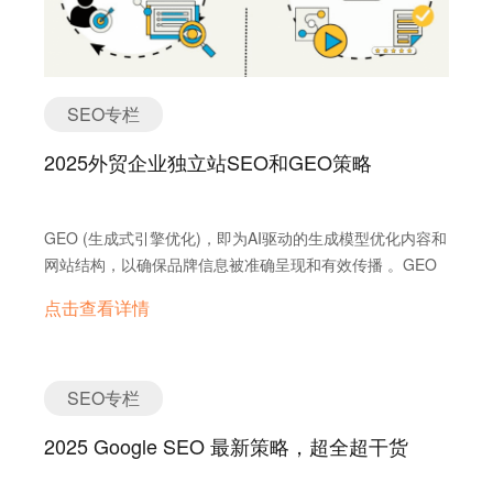
通外贸客户旅程的全触点（包括邮件、WhatsApp、网站、
不到目标客户。 受时间和地域限制，只能在特定时间和地点
路”基础设施建设的推进，这些国家的市场潜力日益显现。
企业微信、Facebook、Messenger、Instagram等），帮助
举办。 适合的产品类型： 需要直接展示的技术类、创新类
这些市场不仅是规避中美贸易战的有效途径，更是企业未来
企业打造自己的私域“护城河”，实现对客户的强掌控和可触
产品。 适合的客户类型： 高价值客户、决策者。 2. B2B
发展的战略重点。然而，要成功进入这些市场，企业必须克
达，从而以低成本、高效率转化订单。 此外，询盘云自主研
电商平台 概述： B2B电商平台提供信用保证和完整服务，
服语言障碍。 小语种市场的重要性与语言分析 语言是文化
发的RAG技术，能够深入理解外贸企业的行业和产品，生成
SEO专栏
适合全球交易，特别适用于标准化产品。 优点： 提供信用
和市场的桥梁。在上述市场中，英语虽然在某些领域有影响
高度相关、质量卓越且无AI痕迹的原创内容，助力企业在谷
保证和完整服务，适合全球交易。 可以展示大量产品信息，
力，但本地语言才是消费者和企业沟通的首选。以下是主要
2025外贸企业独立站SEO和GEO策略
歌上获得自然排名和免费的SEO流量。 ✅ 总结 选择一家
方便客户比较和选择。 支持在线交易和支付，提高交易效
语言的分析： 研究表明，多语言网站是企业拓展国际市场的
专业的外贸网站建设公司，是企业迈向国际市场的关键一
率。 可以获得海量客户数据，优化营销策略。 缺点： 竞争
有效工具。根据Weglot Stats，2024年仅52.1%的网络内容
步。无论是全球知名的建站公司，还是提供全方位数字营销
激烈，流量有限。 费用高，排名不稳定。 需要专业团队管
为英语，剩余47.9%代表巨大商机。以下是关键统计数据：
GEO (生成式引擎优化)，即为AI驱动的生成模型优化内容和
解决方案的询盘云，都能为您的外贸业务提供强有力的支
理和维护。 可能面临平台规则和政策的限制。 适合的产品
这些数据表明，多语言网站不仅能扩大市场覆盖，还能显著
网站结构，以确保品牌信息被准确呈现和有效传播 。GEO
持。根据企业的具体需求和发展阶段，选择最适合的合作伙
类型： 标准化制造业产品，如机械设备、电子元件等。 适
提升转化率和客户信任。例如，Under.me通过将网站翻译
涉及确保AI系统理解内容的上下文、其与品牌的关系以及其
伴，才能在激烈的国际竞争中立于不败之地。
合的客户类型： 全球买家、B2B合作伙伴。 3. 海外社交媒
点击查看详情
为德语，其德国市场的转化率翻倍 (WPML Benefits)。 小语
他细节层次，来自相关来源的品牌引文对于增强GEO的语境
体 概述： 海外社交媒体互动性高，成本低，适合品牌推
种市场尤为重要，因为这些语言往往被忽视，但却代表着巨
性非常重要 。 本文旨在为外贸企业的独立站运营提供全面
广，特别吸引年轻活跃用户。 优点： 互动性高，成本低，
大的商机。例如，东南亚的语言多样性为企业提供了进入低
的SEO和GEO策略，以提升网站在搜索引擎和新兴AI搜索平
适合品牌推广。 可以吸引年轻活跃用户，扩大品牌影响力。
竞争、高潜力市场的机会。同理，“一带一路”国家的语言支
台上的可见性。报告强调了针对传统搜索引擎（如Google、
SEO专栏
…
持可以帮助企业在这些快速发展的经济体中建立竞争优势。
Bing等）和新型AI搜索平台（如ChatGPT、Gemini等）进
询盘云小语种网站建设与SEO服务 为了帮助企业在当前贸
2025 Google SEO 最新策略，超全超干货
行优化的双重重要性。通过有效的策略执行，外贸企业有望
易环境下脱颖而出，询盘云推出小语种网站建设服务和SEO
扩大其全球覆盖范围并获取更多潜在客户。 本文分析了全