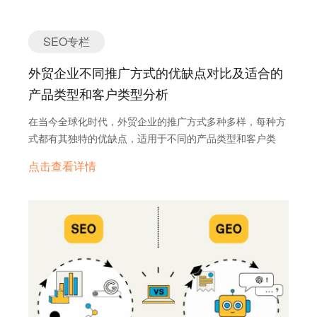
国） Huemor是一家总部位于匹兹堡的网站重设计公司，
转口贸易成为企业绕过关税的重要策略，尤其是在欧美、东
AngularJS等前端框架，以及使用WordPress、Magento和
专注于为客户提供高质量的定制网站解决方案。其专业领域
南亚和“一带一路”国家。这些地区的市场潜力巨大，但本地
Shopify等CMS和电子商务平台进行开发。拥有超过12年的
涵盖网站设计、用户体验优化、搜索引擎优化等服务。
语言障碍成为外贸企业拓展的显著障碍。 欧洲、东南亚
SEO专栏
经验，成功交付了9,000多个项目，客户保留率高达97%。
Huemor致力于为客户打造功能强大、用户友好的网站，帮
及“一带一路”国家潜力巨大 • 欧洲：作为全球经济最发达的
4. F5 Studio（乌克兰） F5 Studio是一家全方位的网站开
助企业在数字领域取得成功。 8. Unified Infotech（美国）
外贸企业不同推广方式的优缺点对比及适合的
地区之一，欧洲拥有庞大的消费市场和高购买力。2025年，
发机构，致力于打造融合美学与功能设计的定制商业网站。
Unified Infotech是一家总部位于纽约的全方位网站开发公
欧洲的GDP预计将保持稳定增长，特别是在德国、法国和意
产品类型和客户类型分析
其专家团队利用最新的前端和后端框架，构建响应式和以用
司，专注于为客户提供高质量的定制网站解决方案。其专业
大利等经济体。欧洲市场的多语言环境要求企业提供本地化
户为中心的网站。该机构在资源分配方面采用敏捷方法，并
领域涵盖网站设计、用户体验优化、搜索引擎优化等服务。
在当今全球化时代，外贸企业的推广方式多种多样，每种方
内容，以满足不同国家的语言需求，如德语、法语、西班牙
通过严格的测试协议确保最高质量的结果。
Unified Infotech致力于为客户打造功能强大、用户友好的网
式都有其独特的优缺点，适用于不同的产品类型和客户类
语和意大利语等。 • 东南亚：东南亚地区经济增长迅速，人
5. Polcode（波兰） Polcode是一家提供定制网站开发解决
站，帮助企业在数字领域取得成功。 9. PopArt…
型。以下是对六种常见外贸推广方式的详细分析，包括展
口众多，中产阶级不断扩张。根据国际货币基金组织
点击查看详情
方案的公司，专注于满足客户的特定需求。其服务包括使用
会、B2B电商平台、海外社交媒体、SEO（搜索引擎优
（IMF）预测，2025年东南亚经济将增长5%以上。国家如
各种技术栈进行开发，确保网站的功能性和可扩展性。
化）、SEM（搜索引擎营销）以及视频和KOL（关键意见领
越南、泰国、印尼和马来西亚不仅是制造业中心，也是消费
Polcode的专业团队致力于为客户提供高质量的开发服务，
袖）营销。 常见推广方式介绍 1. 展会 概述： 展会通过
市场的潜力所在。这些国家的语言包括越南语、泰语、印尼
帮助企业在数字领域取得成功。 询盘云：外贸企业的数字
面对面交流展示产品，快速建立信任，适合需要直接展示的
语和马来语等，英语在商务领域有一定使用，但本地语言是
化营销利器 在众多外贸网站建设公司中，询盘云脱颖而
产品类型。 优点： 直接与潜在客户面对面交流，展示产品
消费者首选。 • “一带一路”国家：中国倡导的“一带一路”倡
出，成为外贸企业数字化转型的首选。作为领先的外贸
实力，建立信任。 塑造品牌形象，提高知名度。 快速获取
议覆盖了从亚洲到欧洲和非洲的广阔区域，涉及数十个国家
Marketing CRM软件，询盘云不仅是卓越的WhatsApp CRM
客户信息和反馈。 与行业同行和供应商建立联系，拓展合作
和地区，如中亚的哈萨克斯坦、东欧的波兰、中东的沙特阿
工具，更是RAG SEO的实践者，已服务数万家外贸企业，
机会。 缺点： 成本高，包括场地费、展品费、差旅费等。
拉伯和非洲的埃及等。这些国家的语言多样，包括阿拉伯
帮助他们搭建线上数字营销整体解决方案。 询盘云通过打
需要大量时间和精力准备和参与。 客户筛选困难，可能吸引
语、俄语、波斯语、乌尔都语和土耳其语等。随着“一带一