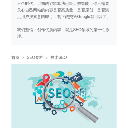
要
三个时代。目前的谷歌算法已经足够智能，你只需要
三
满
关心自己网站的内容是否高质量、是否原创、是否满
关
了。
足用户搜索意图即可，剩下的交给Google就可以了。
足
性原
我们坚信：创作优质内容，就是SEO领域的第一性原
我
理。
理
首页
>
SEO专栏
>
技术SEO