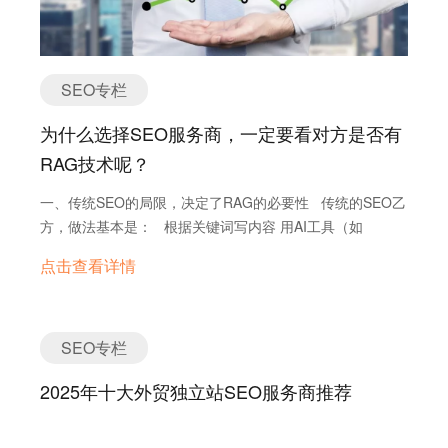
绍、报价单、聊天记录、行业文章、抖音视频等），AI基于
企业内部内容来创作，再由人工审核润色，并用内部AI降检
测工具降低AI痕迹，确保内容专业、真实、有价值。 🌱 简
SEO专栏
单说：我们不是AI替你写内容，而是AI+你企业自己的经验
来创作。 ✅ 第三，我们所有内容都会先通过客户审核，确
为什么选择SEO服务商，一定要看对方是否有
保相关性和质量，并统一检测“AI度” 我们使用 ZeroGPT 作
RAG技术呢？
为参考检测工具（行业使用最广泛），再配合我们内部降AI
工具 + 人工润色，确保内容尽量接近人工创作，不容易被谷
一、传统SEO的局限，决定了RAG的必要性 传统的SEO乙
歌识别为AI生成垃圾内容。 此外，每篇内容都由你确认、与
方，做法基本是： 根据关键词写内容 用AI工具（如
你产品强相关，不存在“写了无效内容还不知道”的问题。
ChatGPT）快速生成文章 伪原创、拼凑资料，靠量取胜
那么，怎么开始做才是正确的？ 搭建 WordPress 独立
点击查看详情
问题是： 这些内容对企业没有独特价值，也无法持续积累
站，确保网站SEO友好，满足PageSpeed评分要求。 配置
SEO权重，容易被Google判为低质量内容，甚至被降权。
关键词体系，我们用联网搜索和关键词分析工具，提取有流
二、RAG技术的优势，解决了AI内容“假大空”的问题 RAG
量、有询盘潜力的关键词话题。 建立知识库，你只需要把你
的核心是什么？ 👉 AI只根据你企业自己的知识来写内容
SEO专栏
了解的内容交给我们，我们整理为AI知识库。 进行AI生成 +
即：先建知识库，再写文章。这样生成的内容具备： 高度
降AI度处理 + 人工校对，把专业内容变成高质量SEO文章。
2025年十大外贸独立站SEO服务商推荐
相关性：写的每篇文章都与你企业产品、服务、案例直接相
定期更新，持续优化内容结构和站内SEO细节。 …
关 行业独特性：别人抄不了，因为AI引用的是你独有的数据
高原创性：内容结构由AI生成，但内容源来自你，不容易被