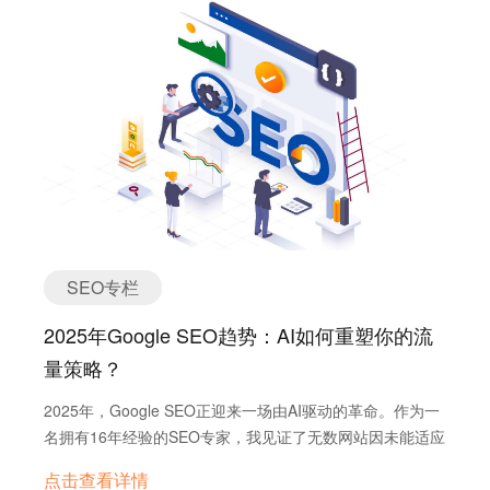
化页面，但也带来风险。过度依赖AI可能导致内容缺乏独特
与 On-Page SEO 的本质区别在于：On-Page SEO 专注于
中心，需要更深入地理解用户在购买过程不同阶段的需求。
性，因为许多AI工具使用相同的数据源，这可能降低Google
优化网站内部（如内容质量、meta 标签），而 Off-Page
除了传统的关键词，还应考虑结合对话式和视觉关键词，以
的排名偏好。 为了应对，建议使用AI生成初稿后，加入独特
SEO 的“战场”在站外，通过外链、品牌曝光和社交媒体间接
适应多设备用户的使用习惯。 分析竞争对手的关键词策
见解，如行业数据或客户案例，以增强内容价值。Google的
增强信任。 Google 的信任投票机制表明，第三方背书比自
略仍然是发现自身网站关键词差距的关键。有效地利用各种
AI概述（AI Overviews）自2024年5月推出后，已将有机搜
吹自擂更有说服力。例如，一个机械配件网站通过在行业专
关键词研究工具对于发现有价值的关键词至关重要。人工智
索结果向下推900像素，影响点击率，这要求SEO策略适应
家博客上获取链接，实现了权重飞跃，这说明外部链接的权
能正在通过自动化头脑风暴和主题聚类等任务来改变关键词
这种新格式。 用户意图与关键词策略的转变 Google的排
威性对排名至关重要。 …
研究，使SEO专业人士能够专注于战略性内容创作。 2. 内
名算法越来越注重文本相关性，匹配用户搜索意图被认为是
容为王：优化网站内容以提高2025年的相关性和参与度 在
首要因素。SEO从业者需要分析SERPs，识别意图类型（如
2025年，高质量、原创和有用的内容仍然是Google SEO的
信息型、导航型、商业型、交易型），并据此优化内容。例
基石。创建内容时，强调E-E-A-T（体验、专业知识、权威
如，长尾关键词（10-15词）点击率高出1.76倍，适合针对
性和可信赖性）至关重要。优化内容结构以提高可读性和参
SEO专栏
小众市场创建深入内容。 此外，算法奖励那些解决用户痛
与度，包括使用标题、副标题、项目符号和多媒体元素。
点、回答具体问题的内容，建议使用工具如Keyword Magic
2025年Google SEO趋势：AI如何重塑你的流
战略性地将关键词整合到内容、标题、元描述和标题中仍
Tool来发现高意图关键词。研究表明，传统高流量关键词可
然很重要。随着人工智能在搜索结果中的扩展，优化特色片
量策略？
能被UGC网站（如Reddit、Quora）主导，SEO策略应更注
段和人工智能概述，提供简洁、直接的答案和结构化的格式
重用户体验而非单纯关键词密度。 E-E-A-T与原创内容的
2025年，Google SEO正迎来一场由AI驱动的革命。作为一
变得越来越重要。多媒体（图像、视频、信息图表）在增强
推动 E-E-A-T框架在2025年尤为重要，尤其是YMYL主题
名拥有16年经验的SEO专家，我见证了无数网站因未能适应
用户参与度和SEO方面发挥着关键作用。保持内容的新鲜度
（如健康、金融）。Google的泄露API文档提
变化而流量暴跌，也看到那些紧跟趋势的网站实现逆袭。AI
和相关性对于在不断变化的搜索环境中保持排名至关重
到“OriginalContentScore”，强调原创性，鼓励使用客户评
点击查看详情
如何影响SEO？Google SEO还有未来吗？这篇文章将为你