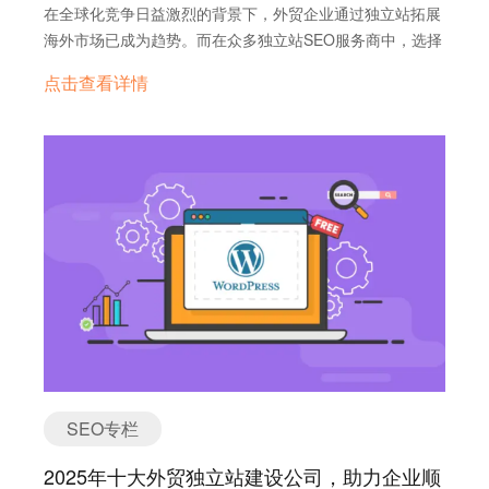
在全球化竞争日益激烈的背景下，外贸企业通过独立站拓展
判为AI垃圾文 语义一致性：整站内容风格统一、逻辑清晰，
海外市场已成为趋势。而在众多独立站SEO服务商中，选择
不是东拼西凑 三、为什么要找有RAG技术的乙方？ 因为他
一家专业、可靠的合作伙伴至关重要。以下是2025年值得关
们能帮你实现： 内容可控：不是“写一堆内容交差”，而
点击查看详情
注的十大外贸独立站SEO服务商，助力企业顺利出海： 🌐
是“生成可反复积累的内容资产” 知识闭环：把你公司客服话
2025年十大外贸独立站SEO服务商推荐 1. Playheads（加
术、产品介绍、客户FAQ、技术文档全部变成SEO素材 长
拿大） Playheads总部位于加拿大温哥华，专注于北美市
期有效：不是短期冲流量，而是长期提升站点权重和信任度
场的数字营销服务。其特色在于提供中文SEO服务，拥有专
适配AI搜索：RAG生成的内容更容易被AI搜索抓取、引用，
门的中文SEO专家团队，帮助华语企业更好地进行本地化优
更适合未来搜索趋势 四、怎么判断乙方是否真的掌握
化。服务内容包括网站优化、关键词研究、链接建设等，起
RAG？ 别被“我们也用ChatGPT”的话术糊弄。你可以直接
步价格为$1,000。 2. WebFX（美国） WebFX是一家提
问他们这几件事： 是否有知识库构建服务？（不是写几篇
供全方位互联网营销服务的公司，专注于搜索引擎优化
文，是结构化的内容组织） 是否能展示具体RAG流程？比
（SEO）、社交媒体营销、内容营销等。他们以量身定制的
如检索、向量库、召回、生成 生成的文章能不能指出引用了
策略和数据驱动的营销方法而闻名，旨在为客户带来高投资
哪些知识？ 是否具备多语言RAG能力？（特别重要对外贸
回报率（ROI）。 3. SmartSites（美国） SmartSites是
SEO） 五、总结一句话 找SEO乙方，不看有没有RAG，
一家位于新泽西的全面网络解决方案机构，擅长实现SEO优
就像找医生不看有没有听诊器一样。 有RAG技术的乙方，
化，面向各种规模的企业提供高效的数字营销服务。他们以
才能让AI真正服务于你企业的SEO内容资产建设。没有
SEO专栏
有效的定制策略践行SEO服务，提高搜索引擎排名，提升品
RAG，只能沦为“量产内容工厂”。
牌知名度和销售量。 4. Victorious SEO（美国）
2025年十大外贸独立站建设公司，助力企业顺
Victorious是一家位于旧金山的搜索引擎优化公司，提供包