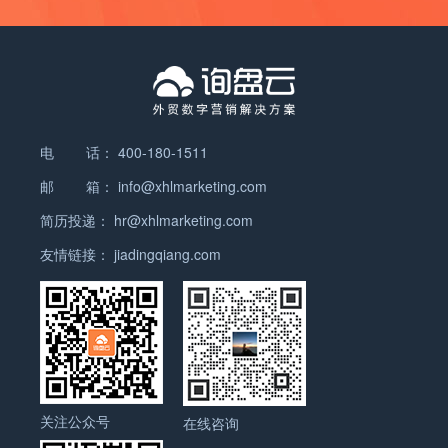
ChatGPT/DeepSeek/豆包/文心一言等）让内容创作效率翻
适合直接在搜索结果中展示，同时使用Site Audit工具检查核
倍，但也带来了风险。据SEMrush统计，2024年AI生成内
心网络指标。 本地SEO与多元化策略 对于本地企业，管
容占博客文章的25%，然而Google的算法已能识别低质量AI
理Google商业档案、确保NAP（名称、地址、电话）一致性
内容。2024年8月核心更新明确打击“AI滥用”，这意味着你
和处理在线评论仍是关键。研究显示，2025年本地SEO将
需要结合工具（如SurferSEO）和人工优化，确保内容既有
扩展到在线提及和结构化数据，以增强本地搜索可见度。 此
效率又有深度。 搜索意图的智能化 AI让Google更擅长理
外，多元化策略变得重要，考虑优化Bing（市场份额增长）
解用户意图。例如，搜索“如何做蛋糕”可能直接触发AI生成
电 话：
400-180-1511
和TikTok（51%的Z世代女性更喜欢TikTok而非Google）。
的步骤，而非网页链接。SEO需要从关键词堆砌转向提供精
邮 箱：
info@xhlmarketing.com
AI搜索选项如Perplexity和ChatGPT也值得关注，以覆盖更
准答案。 AI Overview的挑战 Google的AI Overview在搜
多搜索场景。 趋势总结与争议 以上趋势反映了Google
简历投递：
hr@xhlmarketing.com
索结果顶部直接回答问题，导致部分查询无需点击网站。对
SEO在2025年的动态发展，但也存在争议。例如，AI生成内
策？优化内容，争取出现在AI回答中。 技术SEO的AI助力
友情链接：
jiadingqiang.com
容的普及可能导致内容质量下降，引发Google算法的更严格
AI不仅影响内容，还提升了技术SEO效率。从网站速度优
筛选。另一方面，反垄断诉讼可能迫使Google分享数据，影
化（借助Cloudflare）到关键词趋势预测，AI已成为不可或
响SEO格局，但具体影响尚待观察。 研究建议，SEO从业
缺的助手。 Google SEO还有未来吗？ 答案是肯定的
者需持续学习，平衡创新与真实性，确保策略适应快速变化
2025年的SEO不会消亡，而是进化。根据Outbrain预测，传
的搜索环境。 以下表格总结了主要趋势和行动建议： 趋势
统搜索仍占主导，但AI个性化结果将占30%以上的查询。
细节行动建议
SEO依然是流量金矿，但需要新策略。 …
关注公众号
在线咨询