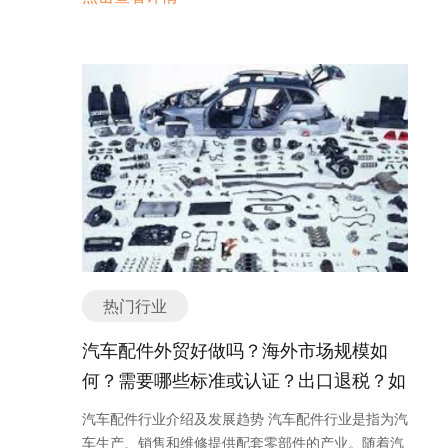
包括玻璃瓶、玻璃器皿、玻璃窗、玻璃纤维等。 随着
定性，但电梯行业依然有着一定的出口机会。首先，
护家具和地板。 6. 穿戴用品类：包括宠物颈圈、胸
在网上购买服装，这使得服装企业需要积极开展电子
经济的发展和人民生活水平的提高，玻璃制品的需求
电梯是基础设施建设中不可或缺的部分，随着全球城
背带、宠物服装等。这些产品可以帮助宠物在户外活
商务业务，提供便捷的购物体验。 4. 智能化生产 随
不断增加。建筑行业是玻璃制品的主要市场之一，随
市化进程的加速，电梯需求也在不断增长。尤其是发
动时安全受控，同时也可以增加宠物的可爱和时尚
着科技的发展，智能化生产成为了服装行业的新趋
着城市化进程的加快和人们对建筑环境舒适度的要求
展中国家和新兴经济体，因为其城市化进程相对较
度。 7. 清洁用品类：包括宠物尿垫、猫砂、宠物除
势。自动化设备和人工智能技术的应用，使得服装的
提高，玻璃幕墙、玻璃隔断等玻璃制品的需求量持续
快，对电梯的需求更加迫切。 此外，随着科技的不断
味剂等。这些产品可以帮助主人清理宠物的排泄物，
生产过程更加高效和精确。智能化生产不仅可以提高
增长。 家居行业也是玻璃制品的重要市场。随着人们
进步和创新，电梯行业也面临着新的发展机遇。例
同时也可以减少异味和维持宠物环境的清洁。 8. 旅
生产效率，还可以降低成本，提供更好的产品质量。
对家居品质要求的提高，玻璃制品在家居装饰中的应
如，智能化电梯的需求正在增长，这为电梯制造商提
行用品类：包括宠物箱、宠物推车、宠物背包等。这
总结： 服装行业作为一个重要的消费领域，其发展受
用越来越广泛。例如，玻璃家具、玻璃餐具、玻璃花
供了新的市场空间。同时，环保意识的提高也促使电
些产品可以帮助主人方便地携带宠物出行，提供安全
到多种因素的影响。随着消费者需求的不断变化，服
瓶等都成为了家居装饰的热门选择。 汽车行业是玻璃
梯行业朝着更加节能环保的方向发展，这也为企业在
和舒适的旅行环境。 以上是宠物用品的主要分类或种
装企业需要不断创新，适应新的发展趋势。通过可持
制品的另一个重要市场。随着汽车产业的快速发展，
出口市场上寻找新的竞争优势。 然而，要在外贸市场
类，市场上还有许多其他的宠物用品，满足不同宠物
续发展、个性化定制、电子商务的兴起以及智能化生
汽车玻璃的需求也在不断增加。汽车玻璃不仅用于车
取得成功并不是一件容易的事情。企业需要面对激烈
和主人的需求。 如有任何问题，欢迎微信联系我们。
产的应用，服装行业将迎来更加繁荣的未来。 服装产
窗、后视镜等功能性部件，还广泛应用于车身造型设
的竞争，同时还需要应对各种贸易壁垒和法规限制。
宠物用品外贸形势 宠物用品的外贸形势目前非常不
品主要分类或种类有哪些？ 服装作为人们日常生活中
计中，成为提升汽车外观品质的重要元素。 电子行业
因此，企业在出口过程中需要具备一定的竞争力和适
错，出口市场潜力巨大。随着人们生活水平的提高和
热门行业
必不可少的一部分，有许多不同的分类或种类。以下
和光电行业对高品质玻璃制品的需求也在不断增加。
应能力。 为了在外贸市场上开展出口业务，企业可以
宠物养殖观念的普及，宠物用品的需求不断增加。而
是一些常见的服装产品分类： 1. 上装类：这包括衬
例如，智能手机和平板电脑的触摸屏、液晶显示屏等
采取以下几点策略。首先，加强产品质量和技术创
汽车配件外贸好做吗？海外市场规模如
且，随着互联网的发展，宠物用品的跨境电商销售也
衫、T恤、毛衣、夹克、外套等。上装类服装通常用
都需要采用特殊的玻璃材料制作，而光电行业则需要
新，提高产品竞争力。其次，积极拓展新兴市场，寻
呈现出快速增长的趋势。 首先，宠物用品的出口市场
何？需要哪些标准或认证？出口退税？如
于覆盖上半身，并提供保暖或时尚的功能。 2. 下装
高透明度、高纯度的玻璃材料来制造光学器件。 在玻
找更多的出口机会。同时，加强与国内外合作伙伴的
广阔。全球范围内，宠物养殖和宠物用品消费的规模
类：这包括裤子、短裤、裙子、裙子等。下装类服装
何找分销商或客户？
璃制品行业的发展趋势方面，一方面，随着科技的进
合作，共同开发新的市场。此外，企业还可以通过参
汽车配件行业介绍及发展趋势 汽车配件行业是指为汽
都在不断扩大。尤其是在一些发达国家，人们对宠物
通常用于遮盖下半身，并提供舒适和风格。 3. 运动
步和工艺的改进，玻璃制品的品质和性能得到了显著
加国际展览会和贸易洽谈会等方式，扩大品牌知名度
车生产、销售和维修提供配套零部件的产业。随着汽
的关注度和宠物用品的消费意愿很高。这些国家的市