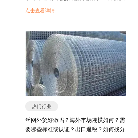
装类：这包括运动衫、运动裤、运动鞋等。运动装通
提升。例如，防爆玻璃、隔音玻璃、节能玻璃等新型
和市场影响力。 综上所述，虽然外贸形势面临一些挑
车产业的持续发展和个人购车需求的增加，汽车配件
场需求量大，而本土宠物用品供应能力有限，因此对
常具有舒适、透气和运动性能，适用于各种体育活
点击查看详情
玻璃制品得到了广泛应用。另一方面，环保和可持续
战，但电梯行业依然有着一定的出口机会。通过加强
行业也迎来了快速发展的机遇。 首先，汽车配件行业
外国宠物用品的需求很大。 其次，宠物用品的出口利
动。 4. 内衣类：这包括内衣、文胸、内裤等。内衣
发展的要求也促使玻璃制品行业向绿色、低碳的方向
产品竞争力和市场拓展，企业可以在外贸市场上取得
的市场规模庞大。随着汽车保有量的不断增加，汽车
润可观。宠物用品的制造成本相对较低，而市场价格
类服装通常用于保护私密部位和提供舒适感。 5. 睡
发展。例如，无铅玻璃、可回收利用的玻璃材料等成
成功。然而，企业需要时刻关注外贸形势的变化，灵
配件的需求也在不断扩大。尤其是在汽车维修市场，
相对较高，因此出口宠物用品可以获得较高的利润。
衣类：这包括睡衣、睡裤等。睡衣类服装通常用于睡
为了行业的研发重点。 总之，玻璃制品行业在多个领
活应对市场变化，并不断调整和优化出口策略，以确
更是成为了一个巨大的市场。无论是汽车厂商、汽车
而且，宠物用品属于轻便易运输的商品，运输成本相
眠时的舒适和轻松。 6. 泳装类：这包括比基尼、泳
域都有广阔的市场需求，并且在技术创新和环保要求
保在竞争激烈的环境中取得持续的出口增长。 电梯海
维修店还是个人车主，都需要购买和更换汽车配件来
对较低，有利于出口贸易。 此外，宠物用品的出口贸
裤、泳帽等。泳装通常用于游泳和沙滩活动。 7. 职
的推动下，将继续迎来发展机遇。 玻璃制品的分类：
外市场规模如何？ 随着全球经济的发展和城市化进程
保持车辆的正常运行。 其次，汽车配件行业的供应链
易受到政策支持。许多国家对宠物用品的进口有一定
业装类：这包括西装、套装、制服等。职业装通常用
1. 容器类玻璃制品：如玻璃瓶、玻璃罐、玻璃壶等。
的加速，电梯作为现代化城市的重要设施之一，在海
体系日益完善。随着汽车制造技术的不断进步，汽车
的减税政策，使得出口宠物用品的成本更低，利润更
于正式场合，展示专业和商务形象。 8. 民族服装
这类产品主要用于储存食品、药品、化妆品等物品，
外市场上得到了广泛应用。电梯在海外市场的规模庞
配件的种类和质量要求也在不断提高。为了满足市场
高。同时，一些国家还对宠物用品的质量和安全进行
类：这包括传统民族服装，如汉服、和服、韩服等。
具有防腐、透明、耐高温等特点。 2. 器皿类玻璃制
大且不断增长，具有巨大的发展潜力。 根据市场研究
需求，汽车配件制造商和供应商加大了研发和生产的
严格监管，这为出口商提供了一个良好的市场准入机
民族服装通常用于特定的文化和传统庆典。 9. 着装
品：如玻璃碗、玻璃杯、玻璃盘等。这类产品主要用
机构的数据显示，全球电梯市场规模从2016年的约
投入，并建立了更加完善的供应链体系，以确保配件
会。 然而，宠物用品的出口也存在一些挑战。首先，
配件类：这包括帽子、围巾、手套、领带、皮带等。
于餐饮、厨房等场合，具有耐热、易清洗、美观等特
1,500亿美元增长到2021年的约1,900亿美元。预计
的质量、交货周期和售后服务。 再次，汽车配件行业
市场竞争激烈。宠物用品市场已经成为一个竞争激烈
着装配件通常用于补充服装，并增加风格和个性。 以
点。 3. 建筑类玻璃制品：如建筑玻璃、玻璃幕墙、
到2026年，全球电梯市场规模将达到2,500亿美元以
的发展趋势呈现出多元化和智能化的特点。随着新能
的行业，许多国家和地区都有自己的宠物用品生产
上仅是一些常见的服装产品分类，随着时尚的不断发
玻璃窗等。这类产品主要用于建筑领域，具有隔音、
上。这一数据反映了电梯行业在海外市场上的强劲增
源汽车、智能汽车等新兴汽车技术的快速发展，汽车
商，竞争非常激烈。出口商需要具备独特的产品特点
展和变化，还会有更多新的分类或种类出现。不同的
热门行业
隔热、采光等特点。 4. 装饰类玻璃制品：如玻璃花
长势头。 电梯在海外市场的需求主要来自于城市化进
配件行业也在不断创新和更新。例如，电动汽车的充
和竞争优势，才能在市场中脱颖而出。 其次，质量和
服装类别适用于不同的场合和个人需求，满足人们对
瓶、玻璃摆件、玻璃灯饰等。这类产品主要用于室内
程的推动和高楼大厦的建设。随着人口的集聚和城市
电设备、智能驾驶系统的传感器等，都是新兴的汽车
安全问题需要重视。宠物用品涉及到宠物的健康和安
丝网外贸好做吗？海外市场规模如何？需
时尚、舒适和个性的追求。 如有任何问题，欢迎微信
装饰，具有美观、独特等特点。 5. 仪器类玻璃制
规模的扩大，对于便捷交通工具的需求也越来越迫
配件市场。同时，随着互联网和物联网技术的普及，
全，因此质量问题非常重要。出口商需要严格控制产
联系我们。 服装外贸形势如何？出口是否好做？ 这
要哪些标准或认证？出口退税？如何找分
品：如实验室玻璃器皿、医疗玻璃器械等。这类产品
切。电梯作为大楼中必备的垂直交通工具，为人们提
越来越多的汽车配件开始具备智能化功能，为车辆的
品质量，确保符合国际标准和相关法律法规，以避免
是许多人关心的问题。在过去的几年里，服装外贸行
主要用于科研、医疗等领域，具有耐腐蚀、精确度高
供了高效、安全、舒适的出行方式。 在一些发达国家