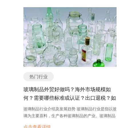
择和价格比较的机会。 总体而言，宠物用品行业在不
装行业的起源可以追溯到人类社会的早期。最早的服
是一种为游客提供观赏风景的电梯。它们通常安装在
断发展壮大的同时也面临着一些挑战，如市场竞争激
装是由动物皮毛制成的，主要用于保护人们免受恶劣
旅游景点、高山或海边等地，乘客可以在电梯内欣赏
烈、产品同质化等问题。然而，随着人们对宠物的关
天气和外部伤害。随着时间的推移，人们开始使用纺
到周围的美景。观光电梯的设计和装饰通常与景区的
注度不断提高，宠物用品行业仍然具有广阔的市场前
织品和不同的材料制作服装，使其具有更多的功能和
特色相匹配，提供独特的观光体验。 除了以上主要分
景。未来，宠物用品行业将继续推出更多创新产品，
美观性。 在现代工业化的时代，服装行业得到了迅猛
类，还有一些其他的电梯种类，如消防电梯、自动扶
满足宠物主人不断增长的需求，并不断适应市场变
发展。工业化生产使得服装的制造成本大大降低，大
梯和自动人行道等。每种电梯都有其特定的设计和功
化，实现持续发展。 宠物用品分类或种类： 1. 食品
规模生产使得服装的供应量得到了极大的增加。此
能，以满足不同场所和需求的运输需求。在选择和安
类：包括狗粮、猫粮、鸟粮、鱼食等。这些食品通常
外，全球贸易的发展也促进了服装行业的繁荣。 二、
装电梯时，需要考虑建筑物的结构、使用需求和安全
根据宠物的种类和年龄段设计，以满足宠物的营养需
服装行业的发展趋势 1. 可持续发展 随着环境保护意
标准，以确保电梯的正常运行和使用。 如有任何问
求。 2. 美容护理类：包括宠物洗浴用品、美容工
识的提高，可持续发展成为了服装行业的重要趋势。
题，欢迎微信联系我们。 电梯 外贸形势如何？出口
具、美发用品等。这些产品可以帮助宠物保持干净、
越来越多的消费者开始关注服装的生产过程和材料来
是否好做？ 外贸形势一直是企业关注的焦点之一。当
热门行业
整洁，同时保护宠物的毛发和皮肤健康。 3. 医疗保
源，他们更倾向于购买环保、可再生材料制成的服
前的外贸形势受到了全球经济环境的影响，因此对于
健类：包括宠物药品、保健品、维生素等。这些产品
装。因此，服装企业需要积极采取环保措施，推动可
玻璃制品外贸好做吗？海外市场规模如
电梯行业来说，出口情况需要进行全面的分析和评
可以帮助宠物预防和治疗常见的疾病，提高宠物的免
持续发展。 2. 个性化定制 个性化定制是另一个重要
估。 首先，我们来看一下当前的外贸形势。全球经济
何？需要哪些标准或认证？出口退税？如
疫力和健康水平。 4. 玩具类：包括宠物球、宠物骨
的发展趋势。现代消费者越来越注重个性和独特性，
增长放缓、贸易保护主义抬头以及国际贸易摩擦的不
头、猫抓板等。这些玩具可以帮助宠物消耗体力、锻
何找分销商或客户？
他们希望拥有独一无二的服装。因此，服装企业需要
玻璃制品行业介绍及发展趋势 玻璃制品行业是指以玻
断升级，都对外贸造成了一定的影响。这些因素导致
炼身体，同时提供娱乐和减轻压力的功能。 5. 宠物
提供定制化的服务，满足消费者的个性化需求。 3.
璃为主要原料，生产各种玻璃制品的产业。玻璃制品
了全球贸易环境的不稳定性和不确定性，使得出口市
床窝类：包括宠物垫子、宠物窝、宠物床等。这些产
电子商务的兴起 随着互联网的普及，电子商务成为了
广泛应用于建筑、家居、汽车、电子、光电等领域，
场面临一些挑战。 然而，尽管外贸形势面临一些不确
品为宠物提供舒适的休息和睡眠环境，同时也可以保
点击查看详情
服装行业的重要销售渠道。越来越多的消费者倾向于