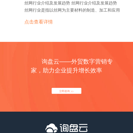
销商或客户？
安全和便利提供了更多的选择。 最后，汽车配件行业
质量问题对出口业务的影响。 总的来说，宠物用品的
丝网行业介绍及发展趋势 丝网行业介绍及发展趋势
业一直面临着一些挑战和变化。然而，尽管存在一些
等特点。 6. 工艺类玻璃制品：如玻璃饰品、玻璃工
和地区，如美国、日本和欧洲国家，电梯的普及率已
的竞争也在不断加剧。随着市场的竞争日益激烈，汽
外贸形势非常乐观，出口市场前景广阔。但是出口商
丝网行业是指以丝网为主要材料的制造、加工和应用
困难，出口服装仍然是一个具有巨大潜力的市场。 首
艺品等。这类产品主要用于礼品、装饰等场合，具有
经非常高。这些地区的城市化进程已经相对成熟，高
车配件制造商和供应商需要不断提升产品质量、降低
需要具备良好的产品质量和竞争力，才能在激烈的市
领域。丝网是一种由金属丝或塑料丝编织而成的网状
先，我们来看一下服装外贸的形势。随着全球化的不
精美、独特等特点。 除了以上主要分类外，还有一些
点击查看详情
楼大厦和商业中心林立，因此对电梯的需求量也非常
成本，并加强品牌建设和市场营销，以获取更多的市
场竞争中立于不败之地。 宠物用品海外市场规模如
材料，具有透气性、过滤性、隔离性等特点，广泛应
断推进，服装行业已经成为全球贸易中最重要的部分
特殊用途的玻璃制品，如太阳能玻璃、防弹玻璃、光
大。此外，这些地区的电梯市场也具备了较高的技术
场份额。 总之，汽车配件行业是一个充满机遇和挑战
何？ 近年来，随着人们对宠物的关注度不断增加，宠
用于建筑、化工、食品、医药、印刷等行业。 丝网行
之一。许多国家都依赖于出口服装来推动其经济增
学玻璃等。随着科技的发展，人们对玻璃制品的需求
水平和成熟的服务体系，为电梯行业的发展提供了良
的行业。随着汽车产业的继续发展和技术的进步，汽
物用品市场在全球范围内迅速发展。海外市场作为宠
业可以分为丝网制造和丝网应用两个方面。丝网制造
长。中国、印度、孟加拉国等国家是全球最大的服装
不断增加，各种新型的玻璃制品也在不断涌现。 如有
好的环境。 而在一些新兴市场和发展中国家，电梯市
车配件行业有着广阔的市场前景和发展空间。同时，
物用品行业的重要组成部分，其规模也在不断扩大。
主要涉及丝网的生产工艺、材料选择和质量控制等方
出口国。此外，越南、柬埔寨、印度尼西亚等东南亚
任何问题，欢迎微信联系我们。 玻璃制品的外贸形势
场的增长潜力更加巨大。这些地区的城市化进程刚刚
行业参与者也需要密切关注市场需求和技术趋势，不
首先，宠物用品市场在欧美地区表现出色。据统计，
面，丝网应用则包括丝网在各个行业中的具体应用场
国家也在迅速崛起，成为重要的服装出口国。 然而，
玻璃制品的外贸形势目前相对较好。随着全球经济的
起步，大量的高楼大厦和住宅小区正在建设中。这些
断创新和提升自身的竞争力，才能在激烈的市场竞争
欧洲和北美地区是全球宠物用品市场的主要消费者。
询盘云——外贸数字营销专
景和技术要求。 丝网行业的发展趋势主要包括以下几
值得注意的是，服装外贸行业也面临着一些挑战。首
发展和人们对高品质玻璃制品的需求增加，玻璃制品
项目的兴建将进一步推动电梯市场的需求增长。此
中脱颖而出。 汽车配件的产品主要分类或种类有以下
在这些地区，宠物饲料、宠物玩具、宠物保健品等各
个方面： 1. 技术创新：随着科技的进步，丝网行业
先，市场竞争激烈。全球各国都在争夺服装出口市场
家，助力企业提升增长效率
的出口市场逐渐扩大。特别是在建筑、家居装饰、汽
外，随着经济的发展和人民生活水平的提高，对于舒
几类： 1. 发动机部件：包括活塞、曲轴、气门、气
类宠物用品的销售额持续增长。人们对宠物的关爱和
也在不断进行技术创新。例如，利用新型材料和制造
份额，价格竞争非常激烈。此外，一些发达国家对进
车、电子等领域，对玻璃制品的需求稳定增长。 然
适、便捷的生活方式的追求也在增加，这也将促使电
缸盖等，用于发动机的运转和动力输出。 2. 制动系
需求不断增加，推动了这些市场的发展。 其次，亚洲
工艺，可以生产更细密、更耐用的丝网，提高丝网的
口服装进行了一些限制和保护措施，这也给服装出口
而，与其他行业一样，玻璃制品的出口也面临一些挑
梯市场的进一步发展。 综上所述，电梯海外市场规模
统部件：包括刹车盘、刹车片、刹车油、制动器等，
地区的宠物用品市场也呈现出快速增长的趋势。随着
过滤效果和使用寿命。 2. 自动化生产：随着机器人
带来了一定的压力。 尽管如此，出口服装仍然是一个
战。首先，国际贸易政策的变化可能会对出口造成一
立即咨询 >>
庞大且不断增长，具有广阔的发展前景。随着全球城
用于控制车辆的刹车效果。 3. 悬挂系统部件：包括
亚洲国家经济的发展和人们生活水平的提高，越来越
技术的发展，丝网制造过程中的一些重复性劳动可以
具有巨大潜力的市场。首先，全球人口的增长和消费
定影响。贸易壁垒的增加或贸易协定的调整可能会导
市化进程的推动和高楼大厦的兴建，对于电梯的需求
减震器、弹簧、悬挂臂等，用于提供车辆的悬挂和行
多的人开始养宠物，从而带动了宠物用品市场的发
通过自动化设备来完成，提高生产效率和产品质量，
水平的提高带动了服装需求的增长。尤其是在一些新
致出口市场的波动。其次，玻璃制品市场竞争激烈，
将继续增加。电梯行业需要不断创新和提升技术水
驶舒适性。 4. 传动系统部件：包括离合器、变速
展。尤其是中国和日本等国家，其宠物用品市场规模
降低人力成本。 3. 环保意识：随着人们对环境保护
兴市场和发展中国家，人们对时尚和品牌的需求越来
需要企业具备高质量、创新性和竞争力的产品。此
平，以满足不同市场的需求，并为海外市场的拓展提
器、传动轴等，用于传递发动机的动力到车轮。 5.
已经达到了一个令人瞩目的水平。 此外，拉丁美洲和
意识的提高，丝网行业也在积极推动环保生产。例
越高。此外，跨境电商和互联网的发展为服装出口提
外，国外市场对环保、可持续发展和安全性等方面的
供更多机遇。 电梯是现代城市建筑中不可或缺的交通
电气系统部件：包括电瓶、点火线圈、发电机、电动
中东地区的宠物用品市场也在逐渐兴起。这些地区的
如，采用可再生材料制造丝网，减少资源消耗和废弃
供了更多的机会。通过电商平台，服装企业可以更便
要求也在不断提高，企业需要满足相关标准和认证。
工具，广泛应用于各类高楼大厦、商场、住宅楼等场
机等，用于提供电力供应和启动车辆。 6. 冷却系统
宠物养殖业和宠物用品市场正在迅速发展，各类宠物
物的产生。 4. 多元化应用：丝网行业不断拓展应用
捷地与全球买家进行贸易，打开更广阔的市场。 当