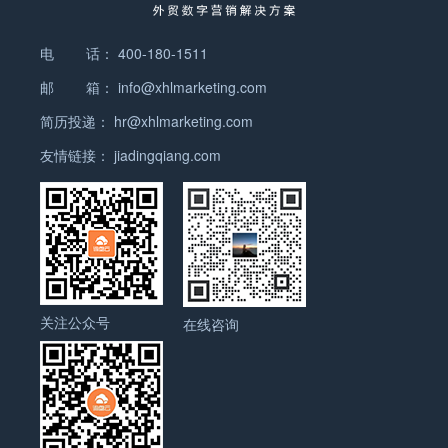
尽管面临一些挑战，玻璃制品的出口仍然有较大的发
所。随着城市化进程的加快，全球各国地区对电梯的
部件：包括水泵、散热器、风扇等，用于保持发动机
用品的需求量也在不断增加。 总体而言，宠物用品海
领域，不仅可以应用于传统的建筑、化工、食品等行
然，要在服装外贸市场取得成功并不容易。企业需要
展空间。为了开拓出口市场，企业可以采取以下措
需求也越来越大。以下是一些主要出口电梯的国家和
的正常工作温度。 7. 点火系统部件：包括火花塞、
外市场规模正在不断扩大。随着人们对宠物的关注度
业，还可以用于新兴行业如新能源、生物医药等领
具备一定的竞争力和优势。首先，产品质量和设计是
施： 1. 提高产品质量和创新能力：通过不断改进产
电 话：
400-180-1511
地区。 中国：作为全球最大的电梯市场，中国拥有众
点火线圈、点火开关等，用于点火启动发动机。 8.
和需求的增加，宠物用品行业将继续迎来更加广阔的
域，满足不同行业对丝网的需求。 5. 国际化发展：
企业的核心竞争力。在全球市场上，只有具备独特设
品设计和制造工艺，提高产品的质量和竞争力。同
多电梯制造企业，其产品远销世界各地。中国的电梯
空调系统部件：包括压缩机、冷凝器、蒸发器等，用
市场空间。对于宠物用品生产商和销售商来说，抓住
邮 箱：
info@xhlmarketing.com
丝网行业在全球范围内都有市场需求，随着中国制造
计和高品质的产品才能吸引消费者的关注。其次，企
时，注重研发创新，推出符合市场需求的新产品。 2.
制造商在技术创新、产品质量和成本控制方面具有竞
于提供车内的空调制冷效果。 9. 燃油系统部件：包
海外市场的机遇，扩大市场份额将是一个明智的选
业的崛起，中国的丝网行业也在不断发展。丝网企业
业需要具备灵活的供应链和生产能力，以适应快速变
简历投递：
hr@xhlmarketing.com
开展市场调研和推广：了解目标市场的需求和趋势，
争优势，因此中国电梯在国际市场上颇受欢迎。 日
括燃油泵、喷油嘴、燃油滤清器等，用于提供燃油供
择。 宠物用品主要出口国家地区： 1. 美国：作为全
要积极开拓国际市场，提高产品质量和竞争力。 总
化的市场需求。此外，企业还需要加强品牌建设和市
制定适合的市场推广策略。参加国际展览会、商务考
本：日本是电梯技术的先进国家之一，其电梯制造商
应和燃烧效果。 10. 车身外观部件：包括车灯、车
友情链接：
jiadingqiang.com
球最大的宠物用品市场，美国是宠物用品出口的主要
之，丝网行业具有广阔的发展前景，随着技术的不断
场营销，提升产品在全球市场的知名度和竞争力。 综
察和洽谈会等活动，与潜在客户建立联系并拓展合作
以其高品质、高性能和创新设计而闻名。日本电梯在
镜、雨刷、车身外壳等，用于车辆外观和安全。 以上
目的地之一。美国消费者对宠物用品的需求量大，市
进步和市场需求的扩大，丝网行业将继续发展壮大。
上所述，服装外贸虽然面临一些挑战，但仍然是一个
机会。 3. 关注环保和可持续发展：适应国际市场对
国际市场上有很高的市场份额，尤其在高端市场上表
是汽车配件的主要分类或种类，不同类型的汽车配件
场规模庞大，因此对于出口商来说，将产品出口至美
丝网企业要密切关注行业动态，不断创新，提高产品
具有巨大潜力的市场。通过提高产品质量、加强设计
环保和可持续发展的要求，采用环保材料和技术，提
现出色。 德国：德国的电梯制造商以其高度精密的工
在车辆的正常运行和维护中起着重要的作用。 如有任
国市场是一个非常有吸引力的选择。 2.…
质量和技术水平，适应市场需求的变化，实现可持续
能力、拓展市场渠道等方式，企业可以在服装出口领
供符合相关标准的产品。 4. 加强品牌建设：通过品
艺和优质的制造质量而闻名。德国电梯在全球市场上
何问题，欢迎微信联系我们。 汽车配件外贸形势 汽
发展。 丝网产品主要分类或种类有哪些？ 丝网产品
域取得成功。随着全球经济的发展和消费水平的提
牌宣传和市场推广，提升企业的知名度和声誉。建立
享有很高的声誉，尤其在欧洲市场上占据重要地位。
车配件外贸形势目前较为稳定，出口市场前景良好。
主要分类或种类有哪些？ 丝网是一种由金属丝或塑料
高，服装外贸市场将继续保持增长势头。 服装海外市
良好的品牌形象，增强产品竞争力。 总而言之，玻璃
意大利：意大利的电梯制造商以其独特的设计风格和
随着全球经济的发展和交通工具的普及，汽车配件需
丝编织而成的网状材料，广泛应用于工业、建筑、农
场规模如何？…
制品的外贸形势较好，但也需要企业不断提升产品质
精湛的工艺而闻名。意大利电梯在国际市场上备受瞩
关注公众号
求量逐渐增长，为外贸提供了广阔的发展空间。 首
在线咨询
业、家居等领域。根据不同的用途和材料，丝网产品
量和创新能力，积极开拓市场，关注环保和可持续发
目，其产品在艺术性和功能性上兼具优势。 韩国：韩
先，汽车配件产业的全球化趋势明显。随着跨国汽车
可以分为以下几个主要分类或种类： 1. 纱网：纱网
展，才能在激烈的竞争中获得更多的出口机会。 玻璃
国的电梯制造商在技术创新和产品质量方面有着显著
制造商的不断扩张和合作，汽车配件供应链也日益国
是最常见的丝网产品之一，也是最基础的种类。它由
制品在海外市场具有巨大的规模和潜力 在建筑领域，
的发展。韩国电梯在亚洲市场上具有一定的竞争力，
际化。许多国家和地区都有自己的优势产能，形成了
金属丝或塑料丝编织而成，可以用于筛网、过滤器、
玻璃制品被广泛用于大型商业建筑、办公楼、公共设
尤其在中低端市场上表现出色。 除了上述国家和地区
一个相互依赖和合作的全球供应网络。这为汽车配件
围栏、养殖网等多种用途。 2. 钢丝网：钢丝网是一
施等。透明度、强度和隔热性能成为选购玻璃制品的
外，美国、法国、瑞典、荷兰等国家也是电梯的主要
的出口提供了广阔的机遇。 其次，汽车配件市场竞争