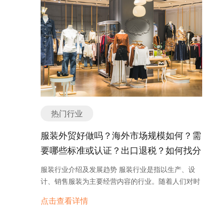
一种垂直运输工具，用于在建筑物内部或外部的不同
健康、幸福和品质生活。这种转变促使了宠物用品行
楼层之间进行快速、安全和便捷的运输。根据用途和
业的多元化和高端化发展。 宠物用品行业的发展趋势
功能的不同，电梯可以分为以下几个主要分类或种
可以总结为以下几点： 1. 健康和有机产品的兴起：
类： 1. 乘客电梯：乘客电梯是用于运送人员的电
随着人们对健康和有机食品的关注增加，宠物主人也
梯。它们通常具有舒适的内部空间、平稳的运行和多
开始更加注重宠物食品的质量。有机、天然和无添加
种安全措施，以确保乘客的安全和舒适。乘客电梯可
的宠物食品逐渐受到宠物主人的青睐，这也促使了宠
以在住宅、商业、办公楼和公共场所等各种建筑中找
物用品行业向更加健康和有机的方向发展。 2. 智能
到。 2. 货物电梯：货物电梯用于运送货物、物品或
化和科技化产品的增多：智能化和科技化的宠物用品
设备。它们通常具有较大的载重量和更坚固的结构，
越来越受到宠物主人的欢迎。例如，智能宠物喂食
热门行业
以满足货物的运输需求。货物电梯广泛应用于仓库、
器、智能宠物玩具和智能宠物床等产品的出现，方便
工厂、超市和物流中心等场所。 3. 家用电梯：家用
了宠物主人的生活，也提升了宠物的生活质量。 3.
服装外贸好做吗？海外市场规模如何？需
电梯是专门设计和安装在住宅建筑中的电梯。它们可
宠物服饰和配饰的多样化：宠物主人对宠物的装扮也
要哪些标准或认证？出口退税？如何找分
以提供方便的垂直交通，特别适用于老年人、残疾人
越来越重视。宠物服装、项圈、鞋子、发饰等多样化
和行动不便的人士。家用电梯通常具有较小的尺寸和
销商或客户？
的宠物配饰产品逐渐流行起来，为宠物主人提供了更
服装行业介绍及发展趋势 服装行业是指以生产、设
装饰，以适应家庭环境。 4. 医用电梯：医用电梯是
多选择，满足了他们的个性化需求。 4. 线上销售的
计、销售服装为主要经营内容的行业。随着人们对时
专门为医院和医疗机构设计的电梯。它们通常具有特
兴起：随着互联网的普及，线上销售成为宠物用品行
尚和个性化需求的增加，服装行业在全球范围内得到
殊的功能和配置，如抬升床位、容纳急救车和医疗设
点击查看详情
业的重要渠道之一。通过电商平台，宠物主人可以方
了快速发展。本文将介绍服装行业的发展历程，并探
备等。医用电梯需要满足特定的安全标准和规定，以
便地购买各种宠物用品，同时也提供了更多的产品选
讨其未来的发展趋势。 一、服装行业的发展历程 服
确保医疗服务的顺利进行。 5. 观光电梯：观光电梯