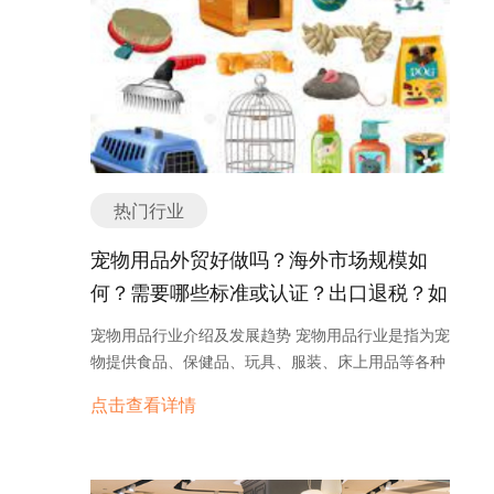
运输需求也在增加。高速电梯可以更快地将人员或货
物从一楼运送到目标楼层，提高了效率和便利性。 2.
智能化：随着物联网和人工智能技术的发展，电梯也
越来越智能化。智能电梯可以通过传感器和数据分析
实时监测电梯的运行状态，提前预警故障并进行维
修，提高了电梯的安全性和可靠性。 3. 节能环保：
电梯的能耗一直是一个关注的问题。如今，越来越多
的电梯采用节能技术，如变频驱动器和LED照明等，
热门行业
以减少能源消耗和环境污染。 4. 安全性：电梯的安
全性一直是用户关注的重点。近年来，电梯行业加强
宠物用品外贸好做吗？海外市场规模如
了对电梯安全的监管和管理，并采取了一系列安全措
何？需要哪些标准或认证？出口退税？如
施，如安全门、紧急通讯设备和紧急停车装置等，以
何找分销商或客户？
确保乘客的安全。 5. 舒适性：电梯的舒适性也是一
宠物用品行业介绍及发展趋势 宠物用品行业是指为宠
个重要的发展方向。如今，电梯的设计越来越注重乘
物提供食品、保健品、玩具、服装、床上用品等各种
客的舒适感，如减少噪音、提供舒适的空调和照明
用品的产业。随着人们对宠物养殖和护理的重视，宠
点击查看详情
等，以提升乘坐体验。 总之，电梯行业在不断发展和
物用品行业也逐渐兴起并得到了快速发展。 宠物用品
创新中，为人们的生活和工作提供了便利和舒适。随
行业的发展受益于人们对宠物的情感需求和宠物养殖
着科技的进步和人们对于效率和安全的要求不断提
观念的改变。过去，人们对宠物的关注主要集中在基
高，电梯行业将会继续迎来更多的发展机遇。 电梯是
本的食物和住所需求上，但现在人们更加注重宠物的