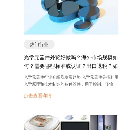
求不断增长，焊机行业将面临更多机遇和挑战。通过
着科技的不断进步，动物麻醉机将越来越多地采用自
不断创新和技术升级，焊机制造商将能够满足市场需
动化技术。自动化技术可以实现麻醉剂的自动控制和
求，推动焊机行业的可持续发展。 焊机产品主要分类
监测，提高麻醉的准确性和安全性。 2. 个性化设
或种类有哪些？ 焊机是一种用于焊接金属材料的设
计：不同类型的动物对麻醉的需求有所不同，因此，
备，根据不同的工作原理和应用领域，可以将焊机分
未来的动物麻醉机将更加注重个性化设计。例如，针
为多个主要分类或种类。 1. 手持式电弧焊机：也称
对小动物的麻醉机可能会更加轻巧便携，而针对大型
热门行业
为手焊机，是最常见和常用的焊机类型之一。它通过
动物的麻醉机可能会更加稳固耐用。 3. 绿色环保：
电弧产生高温来熔化金属，然后使用焊条将金属连接
动物麻醉机在使用过程中会产生一定的废气和废液，
光学元器件外贸好做吗？海外市场规模如
起来。手持式电弧焊机适用于各种焊接作业，包括家
对环境造成一定的污染。未来的动物麻醉机将更加注
何？需要哪些标准或认证？出口退税？如
庭维修、建筑工地和汽车维修等。 2. 气体保护焊
重环保，采用更加环保的材料和技术，减少对环境的
机：也称为氩弧焊机，是一种利用惰性气体（如氩
何找分销商或客户？
影响。 4. 智能化管理：随着信息技术的发展，动物
光学元器件行业介绍及发展趋势 光学元器件是指利用
气）保护焊接区域的焊机。气体保护焊机适用于对焊
麻醉机将与智能化管理系统相结合。通过智能化管理
光学原理和技术制造的各种器件，用于控制、传输、
接质量要求较高的应用，如航空航天和核工业等。 3.
系统，可以实现对动物麻醉机的远程监控和操作，提
处理和检测光信号。光学元器件广泛应用于通信、显
电阻焊机：电阻焊机利用电流通过金属接头产生热
点击查看详情
高工作效率和管理水平。 总之，动物麻醉机作为一种
示、医疗、能源、安全等领域，是现代科技发展中不
量，使接头熔化并连接起来。它适用于焊接导线、电
重要的医疗设备，在动物医学和实验研究领域有着广
可或缺的重要组成部分。 光学元器件行业的发展可追
缆和金属片等应用，广泛用于电子、电气和汽车行
泛的应用。随着技术的不断进步，未来的动物麻醉机
溯到20世纪初的光学仪器制造业。随着光通信技术的
业。 4. 激光焊机：激光焊机利用高能量激光束将金
将更加智能化、个性化和环保化，为动物的麻醉操作
快速发展，光学元器件行业迅速崛起，并逐渐成为高
属材料熔化并连接起来。激光焊机具有高精度、高效
提供更加安全和高效的解决方案。 动物麻醉机产品主
新技术产业的重要支柱之一。目前，全球光学元器件
率和无接触的特点，适用于微小焊接和精密焊接，如