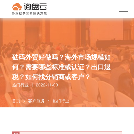
询盘云
下载APP
首页
产品服务
客户案例
内容社区
砝码外贸好做吗？海外市场规模如
何？需要哪些标准或认证？出口退
关于我们
税？如何找分销商或客户？
热门行业
|
2022-11-09
首页
>
客户服务
>
热门行业