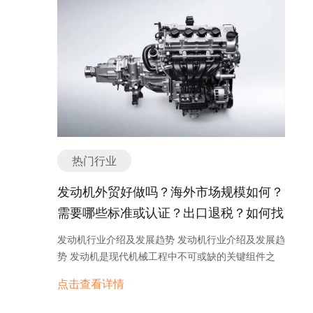
还需要积极拓展新兴市场，寻找具有潜力的国家和地
理状态，帮助医生或研究人员调整麻醉的剂量和方
水平和产品质量，以保持竞争优势。另一方面，环境
过去的几十年里，家用电器行业经历了快速的发展和
区，以获得更多的出口机会。 其次，随着国际贸易环
式。 以上是动物麻醉机的一些主要分类或种类，不同
保护和可持续发展的要求也将对行业产生影响，企业
创新。 目前，家用电器行业正面临着一些重要的发展
境的不确定性增加，焊机出口企业需要密切关注国际
的麻醉机适用于不同的动物和麻醉需求。在选择和使
需要关注环保标准和节能减排等方面的要求。 总之，
趋势。首先，智能家居技术的兴起为家用电器行业带
贸易政策的变化。贸易保护主义的抬头、关税壁垒的
用动物麻醉机时，需要根据具体的应用场景和动物特
光学元器件行业是一个充满机遇和挑战的行业。随着
来了新的机遇。通过将家用电器与互联网连接，人们
提高等因素可能对出口业务造成影响。因此，企业需
点进行选择，并遵循相关的操作规范和安全要求。 如
科技的进步和需求的增长，光学元器件行业将继续发
可以通过手机或其他智能设备来远程控制和监控家
要及时了解并适应相关政策的变化，寻找解决方案并
有任何问题，欢迎微信联系我们。 动物麻醉机外贸形
展壮大，并为人们的生活和工作带来更多的便利和创
电。这不仅提高了生活的便利性，还可以实现能源的
开展相应的调整。 此外，市场营销策略也是成功开展
势如何？出口是否好做？ 动物麻醉机 外贸形势是一
新。 光学元器件产品主要分类或种类有哪些？ 光学
智能管理。 其次，环保和节能已成为家用电器行业发
焊机出口业务的关键。企业应根据不同国家和地区的
个复杂的话题，受到许多因素的影响。然而，总体来
元器件是指利用光学原理来控制、调节、传输或检测
展的重要方向。随着全球气候变化问题的日益严重，
市场需求，制定相应的市场推广计划。这包括通过参
说，动物麻醉机作为一种专业设备在国际市场上有着
光信号的设备或部件。光学元器件的种类繁多，根据
人们对于环保和节能的意识不断增强。家用电器制造
加国际贸易展览会、与当地经销商合作、建立品牌形
广阔的出口潜力。 首先，动物麻醉机是在兽医行业中
热门行业
其功能和应用领域的不同，可以分为以下几类： 1.
商正在致力于开发更加节能和环保的产品，例如使用
象等方式来提高产品知名度和市场份额。 总的来说，
广泛使用的设备。随着人们对宠物和动物健康的关注
光学透镜：光学透镜是一种能够使光线发生折射和聚
节能灯泡和低能耗电子元件。此外，一些家用电器还
焊机出口业务具有较大的发展潜力，但也面临一定的
发动机外贸好做吗？海外市场规模如何？
不断增加，兽医行业的发展也越来越迅速。这导致了
焦的元器件。根据其形状和功能的不同，可以分为凸
采用了太阳能和风能等可再生能源，以减少对传统能
挑战。企业需要密切关注国际贸易形势的变化，灵活
对高质量动物麻醉机的需求增加，而国内市场供应有
需要哪些标准或认证？出口退税？如何找
透镜、凹透镜、球面透镜、非球面透镜等。 2. 光学
源的依赖。 另外，人们对于健康和舒适生活的追求也
调整策略，提高产品质量和竞争力，同时制定有效的
限。因此，出口成为了一个很好的商机。 其次，动物
滤波器：光学滤波器是一种能够选择性地通过或阻挡
分销商或客户？
推动了家用电器行业的发展。例如，空气净化器和健
市场营销计划，以实现持续的出口增长。 焊机海外市
发动机行业介绍及发展趋势 发动机行业介绍及发展趋
麻醉机的技术水平和品质在国际市场上备受认可。中
特定波长的光线的元器件。常见的光学滤波器有颜色
康睡眠设备的需求不断增加。人们越来越注重家居环
场规模如何？ 焊机是一种广泛应用于各个行业的设
势 发动机是现代机械工程中不可或缺的关键组件之
国制造业在近年来取得了长足的发展，许多产品的质
滤光片、中心波长滤波片、窄带滤波器等。 3. 光学
境的质量，希望通过家用电器来改善室内空气质量和
备，其在海外市场也有着相当大的规模。海外市场的
一，广泛应用于汽车、船舶、飞机、发电机等领域。
量已经达到了国际标准。动物麻醉机作为高科技产品
棱镜：光学棱镜是一种能够使光线发生折射和偏转的
点击查看详情
睡眠质量。 总之，家用电器行业在不断创新和发展
规模主要受到以下几个因素的影响。 首先，焊机在制
它的作用是将能量转化为机械动力，驱动各种设备运
之一，在国际市场上享有良好的声誉。这为中国企业
元器件。根据其形状和功能的不同，可以分为三棱
中。智能家居技术、环保节能和健康舒适生活的需求
造业中的应用非常广泛。无论是汽车制造、船舶建造
行。发动机行业的发展与人们对交通运输和能源需求
在国际市场上推广和销售动物麻醉机提供了有利条