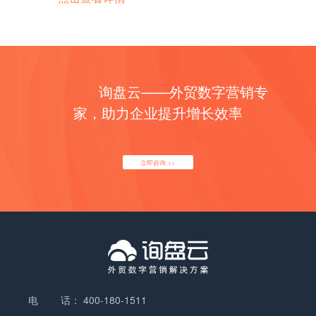
疗过程中的重要设备。它能够帮助兽医将动物安全地
体元器件包括晶体管、二极管、集成电路等。晶体管
各个领域的应用越来越广泛，需求量也在不断增加。
等。这些电器可以提供娱乐和休闲的功能，让人们享
经常被出口到美国。 2. 德国：德国是欧洲最大的经
发动机，正在逐渐取代传统的燃油发动机，成为未来
麻醉，使其在手术过程中不会感到疼痛或产生不适。
是一种能够控制电流流动的器件，常用于放大信号和
光学元器件的出口市场非常广阔，主要包括美国、欧
受电影、音乐等多媒体内容。 7. 个人护理电器：如
济体之一，也是焊接设备的重要市场。德国的制造业
发动机行业的发展方向。 4. 全球化竞争的加剧：随
随着人们对动物健康和福利的关注不断增加，动物麻
开关电路。二极管则可以实现电流的单向导通，用于
洲、日本等发达国家和地区。这些地区对于高质量的
电动剃须刀、电动牙刷、电吹风等。这些电器可以帮
非常发达，对于高质量的焊机有着较高的需求，因此
着全球经济一体化的深入发展，发动机行业的竞争日
醉机在全球范围内的市场需求也在不断增长。 海外市
整流和稳压等功能。集成电路是将多个晶体管、二极
光学元器件有着很高的需求，而中国作为光学元器件
助人们进行个人护理，提高生活品质。 8. 办公电
焊机经常被出口到德国。 3. 日本：日本是世界上焊
益激烈。发动机制造商需要不断提高产品质量和性
场对于动物麻醉机的需求量巨大。在许多发达国家，
管等元器件集成在一起形成的电路，具有高度集成和
的制造大国，具备了竞争优势。 然而，光学元器件的
器：如打印机、复印机、扫描仪等。这些电器可以帮
接技术领先的国家之一，对于焊机的需求量也很大。
能，降低成本，以在全球市场上保持竞争力。同时，
人们对于动物的健康和福利非常重视，尤其是在宠物
询盘云——外贸数字营销专
复杂功能的特点。 随着信息技术的快速发展，半导体
出口并不是一件容易的事情。首先，光学元器件的制
助办公室提高工作效率。 9. 娱乐电器：如游戏机、
日本的汽车制造业、电子产业等都需要大量的焊接设
国际合作和技术交流也成为发动机行业发展的重要趋
领域。宠物主人愿意为了宠物的手术和治疗提供最好
元器件的需求也在不断增加。例如，智能手机、平板
造需要高精密度的加工设备和技术，这对于一些小型
家，助力企业提升增长效率
摄像机、音乐播放器等。这些电器可以提供娱乐和休
备，因此焊机经常被出口到日本。 4. 韩国：韩国是
势。 总之，发动机行业在环保技术、智能化、新能源
的条件，包括使用先进的麻醉设备。此外，动物麻醉
电脑、电视等消费电子产品的普及，以及工业自动
企业来说可能是一个挑战。其次，光学元器件的质量
闲的功能，满足人们的娱乐需求。 总之，家用电器的
亚洲焊接设备市场的重要国家之一。韩国的制造业领
技术和全球化竞争等方面呈现出明显的发展趋势。随
机也广泛应用于畜牧业和动物实验领域，以确保动物
化、车联网等领域的快速发展，都对半导体元器件提
要求非常高，一旦出现质量问题可能会导致严重的后
种类繁多，涵盖了人们日常生活的方方面面，为人们
域非常发达，对于焊接设备有着较高的需求，因此焊
着科技的不断进步和需求的不断变化，发动机行业将
在手术和研究过程中的安全和舒适。 根据市场研究报
出了更高的要求。 在半导体元器件行业的发展中，有
果。因此，企业需要具备强大的技术实力和严格的质
的生活提供了便利和舒适。 如有任何问题，欢迎微信
立即咨询 >>
机经常被出口到韩国。 5. 印度：印度是世界上人口
继续迎来新的挑战和机遇。 发动机产品主要分类或种
告，全球动物麻醉机市场规模预计将在未来几年内持
几个主要的趋势值得关注。首先是集成度的不断提
量控制体系。 此外，光学元器件的出口还面临着国际
联系我们。 家用电器的外贸形势目前相对较好，尤其
最多的国家之一，也是焊接设备市场潜力巨大的国家
类有哪些？ 发动机是指将燃料能转化为机械能的装
续增长。这主要受到以下几个因素的推动： 1. 宠物
高。随着技术的进步，集成电路的规模越来越大，功
贸易壁垒和竞争压力。一些国家对于光学元器件的进
是在全球经济逐渐复苏的背景下。随着人们生活水平
之一。印度的制造业正在快速发展，对于焊机的需求
置。根据不同的分类标准，发动机可以分为多种不同
人口增长：许多国家的宠物人口正在快速增长，特别
能越来越复杂。这使得电子设备在体积、功耗等方面
口设置了一定的限制和标准，企业需要了解并遵守相
的提高和消费能力的增强，对家电产品的需求也相应
量也在不断增加，因此焊机经常被出口到印度。 除了
的类型。以下是一些常见的发动机分类： 1. 内燃
是在发达国家。这意味着更多的宠物主人需要为宠物
更加优化，同时也提高了生产效率。 其次是功耗的降
关的法规和标准。同时，全球光学元器件行业竞争激
增加。因此，家用电器出口市场潜力巨大。 家用电器
以上几个国家地区，焊机还会被出口到其他国家，如
机：内燃机是指将燃料在发动机内部燃烧产生高温高
提供手术和治疗服务，从而增加了对动物麻醉机的需
低。随着绿色环保理念的普及，节能减排成为了各个
烈，来自其他国家和地区的竞争对手也在积极开拓市
作为消费品的一种，其出口市场主要集中在发达国家
巴西、俄罗斯、澳大利亚等。这些国家地区的制造业
压气体推动活塞运动的发动机。内燃机又可分为汽油
求。 2. 兽医行业发展：兽医行业在全球范围内也在
行业关注的重点。半导体元器件在功耗方面的改进可
场。 综上所述，光学元器件的外贸形势较好，出口潜
和新兴经济体。发达国家如美国、欧洲国家等对高品
发展较快，对于焊接设备的需求也在增加，因此焊机
发动机和柴油发动机两大类。 2. 汽油发动机：汽油
不断发展壮大。越来越多的兽医诊所和兽医医院涌现
以有效降低电子设备的能耗，减少对环境的影响。 另
力巨大。但企业在开展光学元器件的出口业务时需要
质的家电产品有较高的需求，而新兴经济体如中国、
在全球范围内都有一定的出口市场。 如有任何问题，
发动机是使用汽油作为燃料的内燃机。它通过点火将
出来，这增加了对动物麻醉机的需求。兽医们意识到
外，人工智能、物联网等新兴技术的发展也为半导体
注意技术和质量要求，了解并遵守相关的法规和标
印度等国家的消费市场也在迅速扩大。这些国家和地
电 话：
400-180-1511
欢迎微信联系我们。焊机出口需要哪些标准或认证？
混合了空气和汽油的气体燃烧产生能量，推动活塞运
使用先进的麻醉设备可以提高手术效率和动物治疗的
元器件行业带来了新的机遇。这些技术的快速发展对
准，同时要与竞争对手进行有效的竞争。 光学元器件
区的市场需求的不断增长为家用电器出口提供了广阔