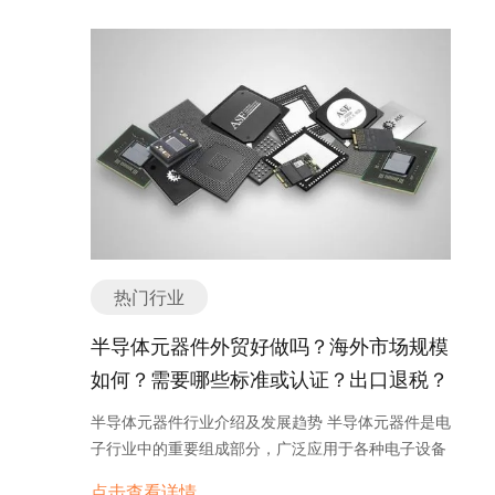
镜、斜棱镜、棱镜阵列等。 4. 光学偏振器：光学偏
将继续推动这个行业的发展。随着科技的不断进步，
还是建筑工程，焊接都是必不可少的工艺之一。因
的增长密切相关。 发动机行业的发展可以追溯到19
件。 此外，动物麻醉机的出口也受到政府政策的支
振器是一种能够选择性地传递或阻挡特定偏振方向的
我们可以期待更多功能更强大、更节能环保的家用电
此，焊机在制造业中的需求量非常大，海外市场也相
世纪末的工业革命时期。随着汽车的发明和普及，发
持。中国政府一直鼓励企业开展对外贸易，通过一系
光线的元器件。常见的光学偏振器有偏振片、偏振分
器产品问世，为人们的生活带来更多便利和舒适。 家
应地拥有相当规模的需求。 其次，焊机的技术水平不
动机行业得到了快速发展。目前，全球发动机市场规
列的政策和举措，为企业提供了更好的出口环境和便
束器等。 5. 光学光栅：光学光栅是一种能够将入射
用电器是指用于家庭生活中的电力设备和电子产品。
断提升，使得其在各个行业中的应用范围越来越广
模庞大，市场竞争激烈。主要的发动机制造商集中在
利条件。这对于动物麻醉机出口来说是一个积极的因
光线分散成不同波长的光谱的元器件。常见的光学光
根据功能和用途的不同，家用电器可以分为以下几个
泛。例如，现代焊机已经具备了自动化和智能化的功
欧美和亚洲地区，包括通用汽车、福特、大众、丰
素。 然而，要想在国际市场上成功出口动物麻醉机，
栅有衍射光栅、反射光栅等。 6. 光学接收器：光学
主要分类或种类： 1. 厨房电器：包括冰箱、洗碗
能，能够大大提高焊接效率和质量。这些创新技术吸
田、本田等知名汽车制造商。 发动机行业的发展趋势
企业还需要面对一些挑战。首先是市场竞争的激烈程
接收器是一种能够将光信号转换为电信号的元器件。
机、烤箱、微波炉、电饭煲、电磁炉、榨汁机、咖啡
引了更多海外买家的关注，进一步推动了海外市场的
主要体现在以下几个方面： 1. 环保技术的发展：随
度。国际市场上已经存在许多知名的动物麻醉机制造
常见的光学接收器有光电二极管、光电探测器等。 7.
机等。这些电器在厨房中起到加热、冷藏、烹饪、食
发展。 另外，焊机在海外市场的规模还受到经济发展
着环保意识的增强，发动机行业在减少尾气排放和提
商，它们拥有先进的技术和强大的品牌影响力。因
光学耦合器：光学耦合器是一种能够将光信号从一个
物加工等作用，方便了家庭的烹饪和食品储存。 2.
水平的影响。随着全球经济的不断增长，各个国家对
高燃油效率方面面临着巨大的压力。为了满足环保要
此，中国企业需要在技术创新和品质提升方面下更大
光纤传输到另一个光纤的元器件。常见的光学耦合器
洗涤电器：主要包括洗衣机和干衣机。家庭中的洗涤
于基础设施建设和工业发展的需求也在不断增加。这
求，发动机制造商正在研发和推广新的清洁燃料和低
的功夫，以赢得市场份额。 另外，国际贸易政策的变
有光纤耦合器、光纤连接器等。 8. 光学衰减器：光
电器可以帮助人们更加方便地清洗和干燥衣物，节省
为焊机在海外市场的销售提供了良好的机会。 总体来
排放技术，如电动发动机、混合动力发动机和氢燃料
化也可能对动物麻醉机出口造成一定的影响。贸易摩
学衰减器是一种能够调节光信号强度的元器件。常见
热门行业
时间和精力。 3. 清洁电器：如吸尘器、扫地机器
说，焊机在海外市场有着相当大的规模。随着技术的
电池发动机等。 2. 智能化和自动化：随着科技的进
擦和关税政策的调整可能导致出口成本上升，进而影
的光学衰减器有可调光衰减器、固定光衰减器等。 以
人、蒸汽清洁机等。这些电器可以帮助家庭更加轻松
不断创新和经济的发展，焊机在海外市场的需求量也
步，发动机行业正朝着智能化和自动化方向发展。现
响企业的出口竞争力。 综上所述，动物麻醉机作为一
半导体元器件外贸好做吗？海外市场规模
上仅为光学元器件的一部分主要分类或种类，随着科
地清洁地板、地毯、家具等，提高生活质量。 4. 空
在持续增长。因此，焊机制造商应密切关注海外市场
代发动机配备了各种传感器和控制系统，能够实时监
种专业设备，在国际市场上有着广阔的出口潜力。然
技的发展，新型的光学元器件不断涌现，为光学领域
如何？需要哪些标准或认证？出口退税？
调与取暖电器：包括空调、暖风机、电暖气等。这些
的变化，积极拓展海外业务，以获得更多的机会和利
测和调整发动机的工作状态，提高其性能和可靠性。
而，企业在出口过程中需要面对市场竞争和贸易政策
的应用提供了更多的选择和可能性。 如有任何问题，
电器可以调节室内温度，提供舒适的居住环境。 5.
如何找分销商或客户？
润。 焊机主要出口哪些国家地区？ 焊机主要出口的
同时，自动化生产线的应用也使发动机制造过程更加
等挑战。只有通过技术创新、品质提升和市场拓展等
半导体元器件行业介绍及发展趋势 半导体元器件是电
欢迎微信联系我们。光学元器件外贸形势如何？出口
健康电器：如按摩椅、按摩器、血压计等。这些电器
国家地区有以下几个： 1. 美国：作为世界上最大的
高效和精确。 3. 新能源技术的崛起：随着可再生能
方式，才能在国际市场上取得成功。 动物麻醉机海外
子行业中的重要组成部分，广泛应用于各种电子设备
是否好做？ 光学元器件的外贸形势目前非常不错。随
可以帮助人们放松身心，改善健康状况。 6. 电视与
经济体之一，美国市场对于焊机的需求量很大。美国
源和新能源汽车的兴起，发动机行业正面临着巨大的
市场规模如何？ 动物麻醉机是一种用于动物手术和治
中。它们具有在电子器件中起关键作用的特性。 半导
着全球经济的发展和科技进步的推动，光学元器件在
影音电器：包括电视机、音响、投影仪、DVD播放器
点击查看详情
的制造业发达，对于焊接设备的需求较高，因此焊机
挑战和机遇。新能源技术，如电动发动机和燃料电池