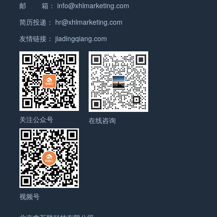
焊机出口需要符合国际质量标准和认证要求，以确保
动，从而驱动车辆或机械设备。 3. 柴油发动机：柴
质量。 3. 畜牧业需求：畜牧业是全球经济的重要组
邮 箱：
info@xhlmarketing.com
处理速度和数据存储能力提出了更高的要求，而半导
海外市场规模如何？ 光学元器件是指在光学系统中使
的机会。 当然，家用电器出口并不是一件轻松的事
产品的安全性和质量。 以下是一些常见的焊机出口标
油发动机是使用柴油作为燃料的内燃机。与汽油发动
成部分，需要进行大量的动物手术和治疗。使用高品
体元器件正是实现这些要求的关键。 总体而言，半导
用的各种设备和部件，包括光纤、激光器、光学滤波
简历投递：
hr@xhlmarketing.com
情。在市场竞争激烈的情况下，产品质量、性能、价
准和认证要求： 1.…
机相比，柴油发动机具有更高的热效率和较低的燃料
质的动物麻醉机可以确保手术过程中动物的安全和舒
体元器件行业具有广阔的市场前景和发展空间。随着
器、光学透镜等。随着光通信、光储存、光显示等领
格等方面都需要与竞争对手相匹配甚至超越。此外，
消耗，因此在大型车辆和工业设备中广泛应用。 4.
友情链接：
jiadingqiang.com
适，从而提高畜牧业的效益。 4. 技术创新：随着科
科技的不断进步和应用领域的不断扩大，半导体元器
域的快速发展，光学元器件市场也在不断扩大。 海外
还需要关注目标市场的法规标准和认证要求，以确保
涡轮增压发动机：涡轮增压发动机是一种通过增加进
技的不断进步，动物麻醉机的技术也在不断改进和创
件的需求将持续增长。同时，行业内的竞争也将更加
市场是光学元器件的重要销售区域之一。根据市场研
产品符合当地的规定。 此外，家用电器出口还需要考
气压力来提高发动机性能的发动机。它利用废气流动
新。新型的麻醉机具有更高的安全性和效率，满足了
激烈，要求企业不断创新和提高自身技术水平，以适
究报告，近年来海外市场对光学元器件的需求呈现出
虑到物流和运输成本、海关手续等方面的问题。这些
驱动涡轮，涡轮通过轴将压缩空气送入气缸，从而提
兽医和宠物主人对于更好的麻醉体验的需求。 总的来
应市场的变化和需求的多样化。 半导体元器件产品主
稳步增长的趋势。这主要得益于光通信和光显示市场
因素都会对出口业务的成本和效益产生影响，需要在
高燃烧效率。 5. Wankel发动机：Wankel发动机是一
说，动物麻醉机在海外市场具有巨大的潜力。随着人
要分类或种类有哪些？ 半导体元器件是电子设备中不
的快速发展。光通信是光学元器件的主要应用领域之
出口计划中予以充分考虑。 综上所述，家用电器的外
种利用转子运动产生机械能的发动机。它与传统的活
们对动物福利的关注度不断提高，动物麻醉机的需求
可或缺的组成部分，广泛应用于通信、计算机、消费
一，随着5G网络和云计算的普及，对光通信设备和
贸形势较好，尤其是在全球经济复苏的背景下。然
塞式发动机不同，采用旋转式结构，具有较高的功率
将会持续增长。同时，技术的不断创新和市场竞争也
电子、汽车电子等领域。半导体元器件的产品主要分
元器件的需求不断增加。同时，光显示技术也在电
而，出口家用电器并非易事，需要考虑多个因素并制
关注公众号
密度和平滑的运行特性。 6. 电动发动机：电动发动
在线咨询
将推动动物麻醉机市场的发展。 动物麻醉机主要出口
类或种类包括： 1. 整流器件：包括二极管和整流桥
视、手机等消费电子产品中得到广泛应用，对光学元
定有效的出口策略。只有通过不断提升产品质量、满
机是一种使用电能转化为机械能的发动机。它通过电
哪些国家地区？ 动物麻醉机是一种用于动物麻醉和手
等，用于将交流电转换为直流电，常用于电源电路
器件的需求也在不断增长。 在海外市场中，亚太地区
足市场需求并合理控制成本，才能在激烈的竞争中取
流在线圈中产生磁场，从而使转子受到电磁力的作用
术操作的设备。它可以帮助兽医或动物保健专业人士
中。 2. 放大器件：包括晶体管和场效应管等，用于
是光学元器件的主要销售区域。亚太地区拥有庞大的
得成功。 家用电器 海外市场规模如何？ 随着全球化
而旋转，实现能量转换。 7. 水力发动机：水力发动
安全有效地对动物进行麻醉，从而减少动物在手术过
放大电信号，常用于放大器、音频设备等。 3. 开关
人口和快速发展的经济，对光学元器件的需求量相对
的发展，家用电器市场逐渐扩展到海外市场。海外消
机是一种利用水流动能转化为机械能的发动机。常见
程中的痛苦和压力。 动物麻醉机在全球范围内有着广
器件：包括晶闸管、可控硅等，用于控制电流的通
较高。特别是中国、日本和韩国等国家，在光通信和
费者对于家用电器的需求不断增长，使得海外市场规
的水力发动机包括水轮机和涡轮发电机，广泛应用于
泛的应用和需求。主要出口的国家和地区包括：…
断，常用于电源开关、调光器等。 4. 传感器件：包
光显示领域的技术研发和产业化方面取得了重要进
模不断扩大。 首先，海外市场的规模受到国际贸易的
水电站和水力发电领域。 以上是一些常见的发动机分
括温度传感器、压力传感器、光电传感器等，用于感
展，对光学元器件的需求也在不断增加。 除了亚太地
视频号
推动。随着国际贸易的发展，各国之间的经济联系日
类，不同类型的发动机在不同的应用领域具有各自的
知环境信号并将其转化为电信号。 5. 逻辑器件：包
区，欧洲和北美地区也是光学元器件市场的重要销售
益紧密。家用电器作为一种常见的消费品，成为了国
优势和特点。随着科技的不断发展，发动机技术也在
括与门、或门、非门等，用于实现逻辑运算，常用于