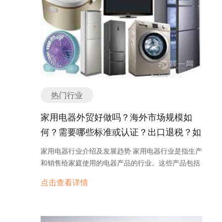
要分类或种类有哪些？ 动物麻醉机是一种用于动物麻
市场规模庞大，市场竞争激烈，主要集中在美国、欧
电子器件和医疗设备等。 5. 电弧焊割一体机：电弧
醉的设备，主要用于动物手术、治疗和研究等领域。
洲和亚洲地区。 光学元器件行业的发展受多种因素影
焊割一体机结合了电弧焊和切割功能，可以实现焊接
根据不同的功能和应用，动物麻醉机可以分为以下几
响。首先，信息通信技术的快速发展推动了光学元器
和切割的多种工作需求。它适用于需要焊接和切割的
个主要分类或种类： 1. 气体麻醉机：气体麻醉机利
件的需求增长。随着5G通信、云计算、物联网等新
工业领域，如金属加工和制造业。 除了以上主要分类
用气体混合物来实现动物的麻醉效果。常见的气体麻
兴技术的普及，对高速、高精度、高可靠性的光学元
外，还有一些特殊类型的焊机，如点焊机、摩擦焊机
醉机包括吸入式麻醉机和面罩式麻醉机。吸入式麻醉
器件的需求不断增加。 其次，光学元器件的技术创新
和激光钎焊机等，它们在特定的应用领域具有独特的
机通过将气体混合物送入动物体内来实现麻醉效果，
是行业发展的重要驱动力。随着光纤通信、光学传
优势和功能。不同类型的焊机能够满足不同的焊接需
面罩式麻醉机则通过动物面罩上的气体混合物来实现
感、激光加工等技术的不断突破，新型光学元器件不
求，用户可以根据具体应用场景选择适合的焊机类
热门行业
麻醉效果。 2. 静脉麻醉机：静脉麻醉机通过静脉注
断涌现，推动了整个行业的发展。 第三，国家政策的
型。 如有任何问题，欢迎微信联系我们。焊机外贸形
射药物来实现动物的麻醉效果。这种麻醉机通常配备
支持也对光学元器件行业的发展起到了积极的推动作
家用电器外贸好做吗？海外市场规模如
势如何？出口是否好做？ 焊机外贸形势目前相对较
有静脉输液泵和药物输液系统，可以根据需要精确控
用。各国纷纷加大对光学元器件领域的研发投入，支
好，出口市场依然具有较大的潜力。然而，由于国际
何？需要哪些标准或认证？出口退税？如
制药物的输注速度和剂量。 3. 局部麻醉机：局部麻
持光学元器件企业的创新发展，促进了行业的健康发
贸易环境的不确定性以及全球经济的波动，出口业务
醉机主要用于局部部位的麻醉，常见的局部麻醉机包
何找分销商或客户？
展。 未来，光学元器件行业仍将保持快速发展的势
家用电器行业介绍及发展趋势 家用电器行业是指生产
并非总是一帆风顺。在这种情况下，积极应对市场变
括局部麻醉注射器和局部麻醉泵。局部麻醉机通过将
头。随着信息通信技术的不断进步，对光学元器件的
和销售给家庭使用的电器产品的行业。这些产品包括
化、采取适当的策略和措施是至关重要的。 首先，对
麻醉药物注射到特定的部位来实现局部麻醉效果，可
需求将会持续增加。同时，光学元器件的技术创新将
冰箱、洗衣机、空调、电视、热水器、微波炉等。随
于焊机行业来说，出口市场的竞争相对较激烈。许多
以减轻动物手术时的疼痛和不适。 4. 监测麻醉机：
点击查看详情
进一步推动行业的发展。例如，光子集成技术、微纳
着科技的进步和人们生活水平的提高，家用电器在现
国家都有自己的焊机制造商，因此在出口业务中要与
监测麻醉机主要用于监测动物在麻醉过程中的生理参
光学技术等新兴技术的应用将为行业带来更多的机
代家庭中扮演着重要的角色。 家用电器行业的发展可
其他竞争对手展开竞争。这需要焊机企业具备高质量
数，如心率、呼吸频率、血氧饱和度等。这种麻醉机
遇。 此外，光学元器件行业还将面临一些挑战。一方
以追溯到20世纪初的电气革命。随着电力的普及，人
的产品、竞争力的价格以及良好的售后服务。同时，
通过连接传感器和监测设备，可以实时监测动物的生
面，市场竞争将进一步加剧，企业需要不断提升技术
们开始使用家用电器来提高生活品质和生活效率。在