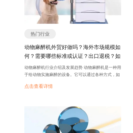
和能源行业的需求持续增加。其次，新材料的不断涌
现和新工艺的应用也推动了焊机行业的发展。例如，
高强度钢和铝合金的广泛应用需要更先进的焊接技术
来保证连接的质量。此外，焊机行业还受到环保法规
的影响，迫使焊机制造商开发更节能环保的产品。 未
热门行业
来，焊机行业将继续向高效、智能化方向发展。一方
面，随着自动化技术的应用，自动化焊机将成为主
动物麻醉机外贸好做吗？海外市场规模如
流。自动化焊机能够提高焊接效率和质量，并减少劳
何？需要哪些标准或认证？出口退税？如
动力成本。另一方面，智能化焊机将成为焊机行业的
何找分销商或客户？
新趋势。智能化焊机具备更高的智能化程度，能够自
动物麻醉机行业介绍及发展趋势 动物麻醉机是一种用
动调节焊接参数、检测焊接质量，并实现远程监控和
于给动物实施麻醉的设备。它可以通过各种方式，如
控制。 此外，焊机行业还将面临一些挑战。一方面，
气体麻醉、静脉注射等，将动物安全地麻醉，以便进
点击查看详情
焊机行业竞争激烈，市场上存在大量的焊机品牌和产
行手术、治疗或研究等操作。 动物麻醉机在动物医
品，如何在激烈的市场竞争中脱颖而出将是一项重要
学、实验室研究、兽医学等领域都有广泛的应用。它
的任务。另一方面，技术创新和产品研发也是焊机行
可以用于家禽、家畜、实验动物等各种不同类型的动
业面临的挑战。随着新材料和新工艺的不断涌现，焊
物。动物麻醉机的主要功能是控制麻醉剂的浓度和给
机制造商需要不断提升技术水平，开发适应新需求的
药速度，以确保动物得到适量的麻醉效果，同时最大
产品。 总之，焊机行业作为制造业的重要组成部分，
限度地减少对动物的伤害。 动物麻醉机的发展趋势主
将继续保持快速发展。随着全球市场对焊接产品的需
要体现在以下几个方面： 1. 自动化技术的应用：随