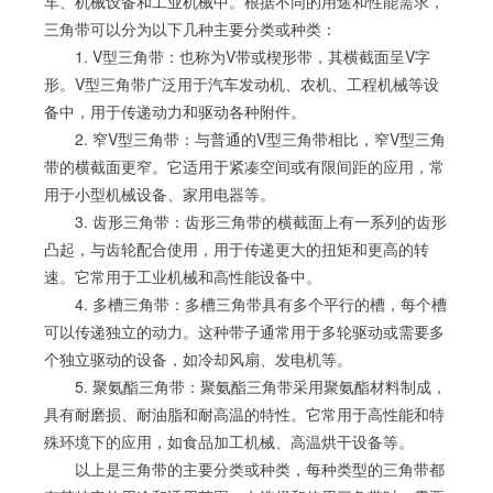
车、机械设备和工业机械中。根据不同的用途和性能需求，
三角带可以分为以下几种主要分类或种类：
1. V型三角带：也称为V带或楔形带，其横截面呈V字
形。V型三角带广泛用于汽车发动机、农机、工程机械等设
备中，用于传递动力和驱动各种附件。
2. 窄V型三角带：与普通的V型三角带相比，窄V型三角
带的横截面更窄。它适用于紧凑空间或有限间距的应用，常
用于小型机械设备、家用电器等。
3. 齿形三角带：齿形三角带的横截面上有一系列的齿形
凸起，与齿轮配合使用，用于传递更大的扭矩和更高的转
速。它常用于工业机械和高性能设备中。
4. 多槽三角带：多槽三角带具有多个平行的槽，每个槽
可以传递独立的动力。这种带子通常用于多轮驱动或需要多
个独立驱动的设备，如冷却风扇、发电机等。
5. 聚氨酯三角带：聚氨酯三角带采用聚氨酯材料制成，
具有耐磨损、耐油脂和耐高温的特性。它常用于高性能和特
殊环境下的应用，如食品加工机械、高温烘干设备等。
以上是三角带的主要分类或种类，每种类型的三角带都