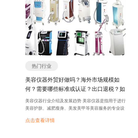
步和工业化的发展，化妆品行业逐渐转向了现代化生
产方式，并涌现出了许多知名的化妆品品牌。 近年
来，化妆品行业呈现出以下几个发展趋势： 1. 天然
有机化妆品的兴起：由于人们对健康和环保的关注，
天然有机化妆品受到越来越多消费者的青睐。这类化
妆品使用天然植物提取物和有机成分，不含有害化学
物质，对皮肤更加温和，符合现代人的健康追求。 2.
个性化定制化妆品的发展：随着科技的进步，越来越
多的化妆品品牌开始提供个性化定制的服务。消费者
热门行业
可以通过在线问卷或皮肤测试，获取适合自己肤质和
需求的定制化妆品。这种趋势满足了消费者对个性化
美容仪器外贸好做吗？海外市场规模如
产品的需求，提升了产品的使用体验。 3. 线上销售
何？需要哪些标准或认证？出口退税？如
的崛起：随着电子商务的迅猛发展，越来越多的化妆
何找分销商或客户？
品品牌将销售渠道拓展到了线上。消费者可以通过电
美容仪器行业介绍及发展趋势 美容仪器是指用于进行
商平台方便地购买到自己喜爱的化妆品，线上销售的
美容护肤、减肥瘦身、美发美甲等美容服务的专业设
便利性和多样性吸引了大量消费者。 4. 跨界合作的
备。随着人们对美容需求的不断增长，美容仪器行业
点击查看详情
兴起：为了吸引更多年轻消费者，许多化妆品品牌开
也迎来了快速发展。 美容仪器行业可以分为医疗美容
始与其他行业进行跨界合作。例如，与时尚品牌合作
仪器和家用美容仪器两大类。医疗美容仪器主要由专
推出联名款，与明星或网红合作推出限量版产品等。
业医疗机构使用，包括激光美容仪器、射频美容仪