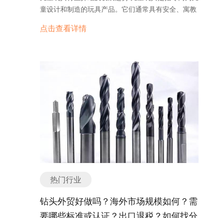
用于连接和固定灯带。 9. 光源配件：包括光源支
标。例如，引入更先进的传感器技术、提高测量精度
需要你具备一定的法规知识和资源。 综上所述，化妆
童设计和制造的玩具产品。它们通常具有安全、寓教
国家，如美国、日本、韩国等，其市场规模巨大，对
架、光源转接器、光源散热器等，用于固定和散热光
和稳定性、增加仪器的智能化和自动化程度等。同
品出口市场具有很大的潜力，但也存在一定的挑战。
于乐、刺激儿童想象力和创造力的特点。儿童玩具行
美容仪器的需求量也非常大。其次，随着中国制造业
源。 10. 其他配件：包括灯线、灯管、灯丝、灯座
点击查看详情
时，温度压力校验仪器的体积和重量也将不断减小，
要想在这个市场中获得成功，你需要有独特的产品定
业是一个庞大而多元化的市场，包括了各种各样的玩
的发展和技术的进步，国内美容仪器的质量和技术水
等，用于照明电器的组装和维修。 以上是照明电器配
以满足现场安装和使用的要求。 总之，温度压力校验
位，提供高质量的产品，并了解目标市场的法规要
具类型，如益智玩具、娃娃、积木、电子玩具等。 儿
平也得到了提高，赢得了国际市场的认可和信任。 然
件的主要分类或种类，不同的配件可以组合使用，以
仪器作为一种关键的测量和校准设备，在工业自动化
求。只有这样，你才能在激烈的竞争中脱颖而出，实
童玩具行业的发展受到多种因素的影响。首先，随着
而，出口美容仪器并非没有挑战。首先，美容仪器市
满足不同照明需求和安装要求。 如有任何问题，欢迎
和智能化的背景下具有广阔的市场前景。随着技术的
现化妆品出口业务的长期发展。 化妆品海外市场规模
人们生活水平的提高和对儿童教育重视程度的增加，
场竞争激烈，来自全球各地的制造商都在争夺市场份
微信联系我们。 照明电器配件外贸形势如何？出口是
不断进步和需求的增长，温度压力校验仪器行业将持
如何？ 化妆品是一种受到全球消费者喜爱的产品，其
家长们对于儿童玩具的需求也会不断增加。他们希望
额。在市场上建立品牌和树立声誉需要时间和努力。
否好做？ 照明电器配件的外贸形势在过去几年一直处
续发展，并为各行各业提供更高效、可靠的温度和压
海外市场规模也相当庞大。根据市场研究公司的数
通过玩具来提高孩子的智力、动手能力和社交能力。
此外，不同国家和地区的美容行业标准和要求也存在
于稳定增长的状态。随着全球经济的发展和人们对照
力测量解决方案。 温度压力校验仪器是用于测量和校
据，化妆品在海外市场的销售额呈现稳定增长的趋
因此，益智玩具和教育玩具市场的增长势头较为强
差异，需要适应和满足不同市场的需求。 为了在出口
明产品的需求增加，照明电器配件的出口市场也在不
验温度和压力参数的设备。根据功能和应用领域的不
势。 首先，化妆品海外市场规模庞大。随着全球化的
劲。 其次，科技的发展也对儿童玩具行业产生了深远
美容仪器方面取得成功，企业需要采取一系列措施。
断扩大。 出口照明电器配件具有一些优势。首先，中
同，温度压力校验仪器可以分为多个主要分类或种
发展和人们对美容的不断追求，化妆品市场规模不断
的影响。电子玩具和智能玩具逐渐成为儿童玩具市场
首先，建立一个强大的研发团队，不断创新和改进产
国作为世界上最大的制造业基地之一，具备了成熟的
类。 1. 温度校验仪器：用于测量和校验温度传感
扩大。据统计，2019年，全球化妆品市场总销售额达
的主流产品。这些玩具通过引入电子技术和互联网技
品，提高产品的技术含量和竞争力。其次，加强市场
生产和供应链体系，能够提供高质量的照明电器配
器、温度计等温度参数的仪器。常见的温度校验仪器
到了5000亿美元，其中大部分销售额来自海外市场。
术，为儿童提供了更丰富、更有趣的游戏体验。例
调研，了解不同市场的需求和趋势，制定相应的营销
件。其次，中国的照明电器配件价格相对较低，能够
包括温度计校验仪、温度模拟器、温度校准装置等。
其次，化妆品在不同国家和地区的市场表现各异。欧
如，智能手机和平板电脑上的教育游戏和儿童应用程
策略。此外，与国际贸易机构和合作伙伴建立良好的
满足国外市场对成本效益的需求。此外，中国政府一
2. 压力校验仪器：用于测量和校验压力传感器、压力
洲、北美和亚太地区是化妆品海外市场的主要消费地
序受到了广大家长和孩子们的喜爱。 另外，环保意识
合作关系，扩大销售渠道和市场份额。 综上所述，美
直在加大对照明产业的支持力度，为照明电器配件的
热门行业
表等压力参数的仪器。常见的压力校验仪器包括压力
区。其中，欧洲市场一直是全球最大的化妆品市场之
的提高也影响着儿童玩具行业的发展。越来越多的家
容仪器的出口形势良好，但也面临一定的挑战。只有
出口提供了有利的政策环境。 然而，出口照明电器配
表校验仪、压力模拟器、压力校准装置等。 3. 温压
一，法国、德国和英国是欧洲化妆品市场的主要消费
长开始注重玩具的材质和制造过程是否环保和安全。
通过不断创新和提高产品质量，了解市场需求并制定
钻头外贸好做吗？海外市场规模如何？需
件也面临一些挑战。首先，全球市场竞争激烈，许多
校验仪器：集成了温度和压力校验功能的仪器。这种
国家。北美市场也非常重要，美国是全球最大的化妆
他们更倾向于购买无毒、无害、可回收的玩具，以保
相应策略，企业才能在竞争激烈的国际市场中获得成
国家也在努力发展照明产业，提高产品质量和技术水
要哪些标准或认证？出口退税？如何找分
仪器可以同时测量和校验温度和压力参数，常用于工
品市场之一。亚太地区的市场规模也在不断增长，中