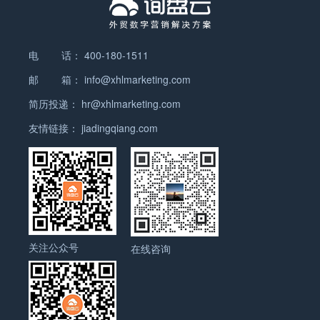
出口方面，温度压力校验仪器也有一定的市场。许多
际知名化妆品品牌都将美国作为其主要出口市场之
宫等，这些玩具可以锻炼儿童的观察力、空间想象力
这主要得益于该地区高收入人群对美容和护肤的投资
钻头行业也将面临更大的竞争压力。国内钻头制造商
带动了照明设备市场的增长。随着人们生活水平的提
国家和地区的工业化程度不断提高，对于高精度、高
一。 2. 欧洲：欧洲是一个庞大的化妆品市场，包括
和逻辑思维能力。 2. 建构类玩具：建构类玩具是允
意愿较高。此外，亚太地区也是一个重要的市场，预
需要不断提高产品质量和技术水平，以满足国内外市
高，对照明设备的需求也在不断增加。尤其是在一些
可靠性的校验仪器的需求也在增加。中国作为世界上
英国、法国、德国、意大利等国家。法国以其世界著
许儿童通过组装、拼接等方式创造自己的作品的玩
计在未来几年内将经历较快的增长。这主要受益于该
场的需求。同时，国际合作和技术交流也将促进钻头
新兴经济体和发展中国家，城市化进程加快，人们对
最大的制造业国家之一，拥有许多在该领域具有竞争
电 话：
400-180-1511
名的香水和化妆品品牌而闻名，成为欧洲化妆品出口
具。例如乐高积木、飞机模型等，这些玩具可以培养
地区庞大的人口基数和不断增长的中产阶级人群。 总
行业的发展。 总的来说，钻头行业是一个具有广阔前
照明设备的需求量大增，从而带动了照明电器配件的
力的企业，可以满足不同国家和地区的需求。此外，
的重要国家。 3. 中国：中国是世界上最大的化妆品
儿童的动手能力、空间想象力和创造力。 3. 角色扮
体而言，美容仪器海外市场规模呈现出稳步增长的趋
邮 箱：
info@xhlmarketing.com
景的行业。随着建筑和制造业的不断发展，钻头的需
市场需求。 其次，能源效率和环保意识的提高促使人
中国的出口政策也在不断优化，为企业提供了更多的
市场之一，也是化妆品出口的重要目的地。许多国际
演玩具：角色扮演玩具是让儿童模仿和扮演不同角色
势。随着人们对美容和护肤的需求不断增加，美容仪
求将持续增加。同时，创新和技术进步将推动钻头行
们对照明设备的更新换代。照明电器配件的技术不断
简历投递：
hr@xhlmarketing.com
出口机会。 然而，出口温度压力校验仪器也面临一些
化妆品品牌都将中国作为其战略市场，并将大量产品
的玩具。例如娃娃、厨房玩具等，这些玩具可以激发
器市场将继续受益于这一趋势，并有望在未来几年内
业不断发展。钻头制造商需要密切关注市场需求和技
创新，新型的节能灯泡、LED灯管等产品逐渐取代了
挑战。首先，市场竞争激烈，许多国家和地区也有自
出口到中国。 4.…
儿童的想象力、情感表达能力和社交能力。 4. 运动
友情链接：
jiadingqiang.com
实现更大的增长。 美容仪器主要出口国家和地区：
术趋势，不断提高产品质量和技术水平，以保持竞争
传统的白炽灯和荧光灯，成为市场的主流产品。这种
己的本土企业提供类似的产品。其次，国际贸易环境
类玩具：运动类玩具是通过运动和体验来促进儿童身
1. 美国：美国是全球最大的美容仪器市场之一，具有
优势。 钻头分类或种类： 1. 金属钻头：用于钻取金
趋势也带动了照明电器配件的市场需求。 此外，全球
不稳定，如贸易摩擦、汇率波动等因素都可能对出口
体发展和锻炼的玩具。例如踏板车、球类玩具等，这
庞大的消费群体和高度发达的美容行业。许多美容仪
属材料，通常由高速钢制成。金属钻头的刃部较长，
照明产业的转型升级也为照明电器配件的海外市场提
业务产生影响。最后，一些国家和地区对于进口产品
些玩具可以提高儿童的协调性、平衡能力和体力水
器制造商将美国作为重要的出口市场。 2. 日本：日
刃角较小，能够有效地切削金属材料。 2. 木工钻
供了机遇。一些发达国家和地区对于照明设备的研发
的质量和认证要求较高，需要企业投入更多的时间和
平。 5. 音乐类玩具：音乐类玩具是帮助儿童发展音
本是另一个重要的美容仪器出口目的地。日本的美容
头：用于钻取木材，通常由碳钢或合金钢制成。木工
和制造投入不断增加，推动了照明电器配件市场的发
资源来满足这些要求。 总之，温度压力校验仪器的外
乐感知和音乐能力的玩具。例如电子琴、鼓等，这些
市场非常发达，消费者对高品质、高技术的美容仪器
钻头的刃部较短，刃角较大，能够快速排出木屑，减
展。同时，一些新兴市场也在加大对照明产业的支持
贸形势相对较好，出口也有一定的机会。但企业在进
玩具可以培养儿童的音乐欣赏能力、节奏感和音乐创
有着很高的需求。 3. 韩国：韩国也是美容仪器的重
少钻孔时的阻力。 3. 石材钻头：用于钻取石材、瓷
力度，吸引了更多的国际照明电器配件企业进入市
行出口业务时需要注意市场竞争、贸易环境和质量认
关注公众号
造力。 6. 益智类玩具：益智类玩具是通过游戏和学
在线咨询
要出口国家之一。韩国的美容行业以其创新的产品和
砖等硬质材料，通常由碳化钨制成。石材钻头的刃部
场。 综上所述，照明电器配件的海外市场规模在全球
证等因素，以确保顺利开展业务。 温度压力校验仪器
习来促进儿童认知和学习能力的玩具。例如拼字游
先进的技术而闻名，因此许多美容仪器制造商将韩国
具有特殊的刃型和刃角，能够在硬质材料上进行高效
经济发展、能源效率提高和照明产业转型升级的推动
海外市场规模如何？ 温度压力校验仪器是一种用于测
戏、算术游戏等，这些玩具可以提升儿童的数学、语
作为目标市场。 4. 欧洲国家：包括英国、法国、德
切削。 4. 钻孔锥钻头：用于钻取大孔径的孔，通常
下呈现良好的增长态势。随着人们对照明设备需求的
量和校准温度和压力的设备，广泛应用于工业生产和
言和逻辑思维能力。 7. 电子玩具：电子玩具是采用
国等欧洲国家也是美容仪器的重要出口市场。这些国
由合金钢制成。钻孔锥钻头具有锥形刃部，能够快速
不断增加和技术的不断创新，照明电器配件的市场前
实验室等领域。随着全球经济的发展和技术的进步，
电子技术制作的玩具，通过声音、光线、影像等方式
家的消费者对美容仪器的需求较高，市场潜力巨大。