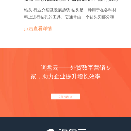
护孩子的健康和环境的可持续发展。因此，环保玩具
功。 美容仪器海外市场规模如何？ 随着人们对美容
平。其次，国际贸易摩擦和保护主义政策的抬头，可
业自动化控制系统的校准和调试。 4. 便携式校验仪
销商或客户？
国、日本和韩国是亚太地区最主要的消费国家。 此
和可持续玩具市场的增长也是一个发展趋势。 此外，
和护肤的需求不断增长，美容仪器在海外市场上的规
钻头 行业介绍及发展趋势 钻头是一种用于在各种材
能对照明电器配件的出口造成一定的影响。此外，照
器：具有小型化、轻便化特点的温度压力校验仪器。
外，化妆品海外市场的增长主要受到年轻人的推动。
儿童玩具行业还面临着一些挑战。一方面，市场竞争
模也在不断扩大。美容仪器是指用于改善皮肤质量、
料上进行钻孔的工具。它通常由一个钻头刃部分和一
明电器配件的质量和安全标准也是出口时需要考虑的
这种仪器适用于现场校验和调试，便于携带和操作。
随着年轻人对美容和时尚的关注程度增加，他们对化
激烈，各种品牌和产品层出不穷。如何在众多竞争对
减少皱纹、提升肌肤弹性等目的的电子设备。它们通
个连接杆组成，连接杆可以与钻床或钻孔机等设备连
重要问题。 为了在竞争激烈的国际市场中取得优势，
5. 实验室级校验仪器：精度高、功能全面的温度压力
点击查看详情
妆品的需求也在不断增长。年轻人更加注重品牌、产
手中脱颖而出，成为家长和孩子们的首选，是一个关
常采用射频、超声波、激光等技术，能够在家中实现
接。钻头广泛应用于建筑、机械加工、矿业、石油勘
出口商可以采取一些策略。首先，注重产品质量和技
校验仪器。这种仪器通常用于实验室环境中，能够提
品质量和功能性，他们愿意为高品质的化妆品买单。
键问题。另一方面，儿童玩具行业也面临着不断变化
类似专业美容院的效果。 据市场研究公司Grand
探等领域。 钻头行业是一个非常重要的工具行业，随
术创新，提高产品竞争力。其次，加强市场调研，了
供更高精度和更多功能的校验和测试。 6. 自动化校
最后，化妆品品牌的国际化也是海外市场规模增长的
的消费者需求和市场趋势。行业参与者需要密切关注
View Research的报告显示，美容仪器市场在全球范
着建筑和制造业的快速发展，钻头的需求也在不断增
解国外市场需求和趋势，根据需求定制产品。此外，
验仪器：具备自动化控制和数据处理功能的温度压力
重要因素。众多国际知名化妆品品牌通过扩大海外市
市场动态，及时调整产品策略和创新设计，以适应市
围内呈现出强劲的增长势头。截至2020年，全球美容
加。市场上有各种各样的钻头类型，包括钻石钻头、
积极参加国际贸易展览和展销会，扩大品牌知名度和
校验仪器。这种仪器可以通过计算机或控制系统进行
场的销售网络和推广活动，成功地吸引了更多海外消
场的变化。 总之，儿童玩具行业是一个充满活力和机
仪器市场规模已达到约180亿美元。预计到2027年，
硬质合金钻头、高速钢钻头等。每种钻头都针对不同
市场份额。 总的来说，照明电器配件的外贸形势是积
远程控制和数据采集，提高校验的效率和准确性。 总
费者的关注和购买欲望。 综上所述，化妆品海外市场
遇的市场。随着人们对儿童教育的重视和科技的不断
这一市场规模将进一步增长至250亿美元，年复合增
询盘云——外贸数字营销专
的材料和工作需求进行设计和制造。 在过去几年中，
极向好的，但同时也需要面对一些挑战。出口商可以
之，温度压力校验仪器的产品分类或种类多样，根据
规模庞大且呈现增长趋势。随着全球化的进展和消费
进步，儿童玩具市场的需求将持续增长。同时，环保
长率达到5.6%。 美容仪器市场的增长主要受益于以
钻头行业经历了一些创新和改进。一方面，钻头的切
通过提高产品质量、了解市场需求和积极参与国际展
家，助力企业提升增长效率
不同的需求和应用场景，可以选择适合的仪器进行温
者对美容的追求，化妆品市场在海外市场有着广阔的
意识的提高也为环保玩具市场带来了新的机会。然
下几个因素。首先，人们对外貌和自我形象的重视程
削效率得到了大幅提高，使得工作效率更高。另一方
会等方式，来拓展出口市场，取得更好的发展。 照明
度和压力参数的测量和校验。 如有任何问题，欢迎微
发展空间。对于化妆品企业来说，抓住海外市场机
而，行业参与者需要不断创新和适应市场的变化，才
度不断提高，特别是女性群体。他们愿意花费更多的
面，钻头的使用寿命也得到了改善，可以更长时间地
电器配件海外市场规模如何？ 照明电器配件是指用于
信联系我们。 温度压力校验仪器的外贸形势目前相对
遇，不断提升产品质量和品牌形象，将是实现持续增
能保持竞争力并取得长期的发展。 儿童玩具产品主要
时间和金钱来改善自己的外观，使皮肤更加年轻和健
使用。这些创新使得钻头在各个行业中更受欢迎。 随
照明设备的各种配件和零部件，包括灯泡、灯管、灯
较好。随着全球经济的发展和工业化进程的加快，对
立即咨询 >>
长的重要策略。 化妆品主要出口哪些国家地区？ 化
分类或种类有哪些？ 儿童玩具产品主要分类或种类有
康。其次，随着科技的不断进步，美容仪器的功能和
着科技的不断进步，钻头行业也在不断发展。一种新
座、灯罩、电路板等。随着全球经济的发展和人们对
于温度压力校验仪器的需求逐渐增加。尤其是在一些
妆品是一种受到全球消费者欢迎的产品，因此许多国
哪些？ 儿童玩具是指专门为儿童设计和生产的玩具，
效果也得到了极大的提升，增加了消费者的购买动
型的钻头材料或设计可能会出现，从而进一步提高钻
照明设备的需求增加，照明电器配件的海外市场也在
关键行业，如石油化工、电力、制药等领域，对于温
家都是化妆品的主要出口目的地。以下是一些化妆品
根据不同的功能和特点，可以分为以下几个主要分类
力。再次，互联网的普及和电子商务的兴起使得美容
头的性能和寿命。此外，随着环保意识的增强，可再
逐渐扩大。 根据市场研究机构的数据，照明电器配件
度和压力的监测和控制要求非常严格，因此需要使用
主要出口的国家和地区： 1. 美国：作为全球最大的
或种类： 1. 智力玩具：智力玩具是旨在促进儿童认
仪器更容易在全球范围内销售和推广。 从地区分布来
生材料和绿色制造也将成为钻头行业的发展趋势之
的海外市场规模近年来呈现稳步增长的趋势。这主要
高质量的校验仪器来确保数据的准确性和稳定性。 在
化妆品市场，美国对化妆品的需求量非常大。许多国
知、思维和创造力发展的玩具。例如拼图、积木、迷
看，北美地区是全球美容仪器市场的最大消费市场。
一。 另外，随着全球市场的开放和国际贸易的增加，
得益于以下几个方面的因素： 首先，全球经济的发展