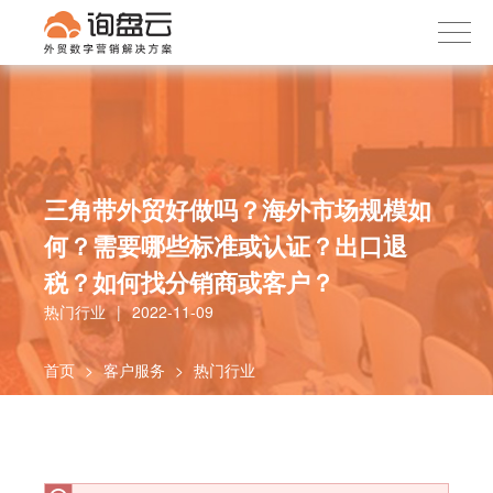
询盘云
下载APP
首页
产品服务
客户案例
内容社区
三角带外贸好做吗？海外市场规模如
何？需要哪些标准或认证？出口退
关于我们
税？如何找分销商或客户？
热门行业
|
2022-11-09
首页
>
客户服务
>
热门行业