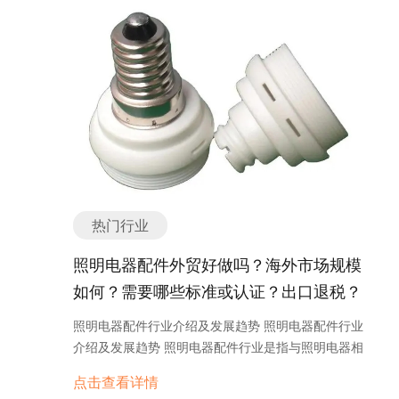
这种跨界合作可以吸引更多目标消费群体，并提升品
器、超声波美容仪器等。这些设备具备较高的技术含
牌的知名度和影响力。 总而言之，化妆品行业在不断
量，可以进行更加精细和专业的美容治疗，如皮肤修
创新和发展中。消费者对于天然有机、个性化定制和
复、去除皱纹、祛斑等。家用美容仪器则主要面向个
线上购物的需求不断增长，品牌需要不断适应市场变
人用户，包括电动洁面仪、导入导出仪、美容仪等。
化，提供符合消费者需求的产品和服务，才能在激烈
这些设备便于携带和操作，可以在家中进行简单的美
的竞争中脱颖而出。 化妆品产品主要分类或种类有哪
容护理。 美容仪器行业的发展受到多方面因素的影
些？ 化妆品是指用于美化和改善人体外貌的产品，广
响。首先是人们对美容需求的增长。随着生活水平的
泛应用于日常生活和美容行业。根据其功能和用途的
提高和社会观念的变化，人们对外貌和形象的重视程
不同，化妆品可以分为以下几个主要分类或种类： 1.
度越来越高，对美容服务的需求也在不断增加。其次
护肤品：护肤品是化妆品中最常见的一类，用于保护
是科技的进步。随着科技的不断发展，美容仪器的功
热门行业
和改善皮肤的健康状况。护肤品包括洁面产品、爽肤
能和效果也在不断提升，为用户提供更加便捷和有效
水、乳液、精华液、面霜、面膜等，可以滋润、保
的美容解决方案。再次是电子商务的兴起。电子商务
照明电器配件外贸好做吗？海外市场规模
湿、修复肌肤，延缓皮肤老化等。 2. 彩妆品：彩妆
平台的发展为美容仪器行业提供了更广阔的销售渠
如何？需要哪些标准或认证？出口退税？
品主要用于修饰和装饰人体面部和身体的外貌，增加
道，使得更多的用户可以方便地购买到心仪的产品。
美感和吸引力。彩妆品包括粉底液、遮瑕膏、腮红、
如何找分销商或客户？
未来，美容仪器行业有望继续保持快速增长的趋势。
照明电器配件行业介绍及发展趋势 照明电器配件行业
眼影、眼线、睫毛膏、口红、唇彩等，可以改善肤
随着科技的不断创新，美容仪器的功能将更加多样化
介绍及发展趋势 照明电器配件行业是指与照明电器相
色、强调眼妆和嘴唇的颜色，塑造不同的妆容效果。
和个性化，能够更好地满足用户的需求。同时，随着
关的各种配件生产和销售的产业。照明电器配件包括
3. 美发产品：美发产品用于保养和美化头发，改善发
点击查看详情
人们对健康和环保的关注度提高，美容仪器行业也将
灯泡、灯管、灯座、灯罩、电源驱动器、开关、插座
质和造型。美发产品包括洗发水、护发素、发膜、发