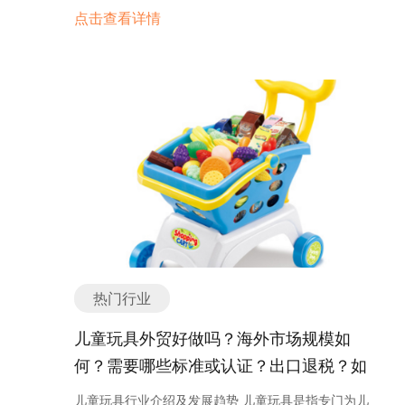
油化工、能源、制药、食品加工等行业。 温度压力校
的产品。不论是男性还是女性，无论年龄大小，人们
脱毛仪等。 5. 美容冷冻仪器：这类仪器主要利用冷
点击查看详情
市场竞争力。 总的来说，照明电器配件行业在LED照
验仪器的主要功能是测量和校准温度和压力传感器、
都有使用化妆品的需求。这使得化妆品的市场需求非
冻技术，通过降低皮肤温度，收缩毛孔、减少皱纹
明技术和智能化趋势的推动下，呈现出快速发展的态
仪表和控制系统。通过使用这些仪器，可以确保各种
常稳定，不会受到季节或经济波动的影响。 其次，随
等。常见的美容冷冻仪器包括冷冻美容仪、冷冻溶脂
势。未来，随着节能环保意识的增强和市场竞争的加
工业设备和系统的温度和压力测量结果的准确性和可
着全球化的推进，消费者对于品质和安全性的要求越
仪等。 6. 美容光疗仪器：这类仪器主要利用不同波
剧，照明电器配件行业将会继续迎来新的发展机遇和
靠性。 随着工业自动化和智能化水平的提高，温度压
来越高。许多国家和地区对化妆品的质量和安全标准
长的光线，对皮肤进行治疗，如祛斑、祛痘、美白
挑战。 照明电器配件产品主要分类或种类有哪些？
力校验仪器的需求不断增长。在许多行业中，精确的
有着严格的要求，这为那些能够提供高质量产品的企
等。常见的美容光疗仪器包括光疗仪、光子嫩肤仪
照明电器配件的产品主要分类或种类有以下几类： 1.
温度和压力测量对于生产过程的控制和优化至关重
业带来了机会。如果你能够确保你的产品符合相关标
等。 7. 美容微电流仪器：这类仪器主要利用微电流
灯泡配件：包括灯泡座、灯泡套管、灯泡卡扣等，用
要。因此，对于高精度和可靠性的温度压力校验仪器
准，并且能够提供可靠的质量保证，那么你的化妆品
刺激皮肤，提升肌肤紧致度，改善皱纹等问题。常见
于固定和连接灯泡。 2. 灯头配件：包括灯头、灯头
的需求也在不断增加。 另外，随着环境保护和安全意
出口业务将会有很大的发展空间。 此外，跨境电商的
的美容微电流仪器包括微电流仪、电动美容仪等。 以
座、灯头转接器等，用于连接灯泡和电源。 3. 电源
识的提高，对于工业设备和系统的监测和控制要求也
兴起也为化妆品行业带来了机遇。通过建立自己的电
上是美容仪器的主要分类或种类，每种仪器都有其专
配件：包括电源线、电源插头、电源转接器等，用于
越来越高。温度压力校验仪器可以提供实时的温度和
商平台或者合作跨境电商平台，你可以将产品直接销
门的功能和使用方法，消费者可以根据自身需求选择
提供电源供应和连接电器设备。 4. 开关配件：包括
压力数据，帮助企业及时发现问题并采取相应的措
售给海外消费者，节省了中间环节的成本，并且能够
适合自己的美容仪器。 如有任何问题，欢迎微信联系
开关、开关面板、开关插座等，用于控制照明电器的
施，从而降低事故风险和生产成本。 未来，温度压力
更好地满足消费者的个性化需求。 然而，化妆品出口
我们。 美容仪器外贸形势 美容仪器外贸形势近年来
开关和调节。 5. 灯罩配件：包括灯罩、灯罩支架、
校验仪器行业有望继续保持良好的发展态势。随着工
也面临着一些挑战。首先是市场竞争激烈。全球各地
一直保持良好态势。随着人们对美容和护肤意识的提
热门行业
灯罩夹等，用于保护灯泡和散发光线。 6. 灯座配
业自动化和智能化的推进，对于高精度、高可靠性的
都有许多化妆品品牌，竞争非常激烈。要在市场中脱
高，美容仪器逐渐成为人们日常护肤的必备品之一。
件：包括灯座、灯座支架、灯座转接器等，用于固定
温度压力校验仪器的需求将持续增长。同时，随着新
颖而出，你需要有独特的产品定位和市场推广策略。
儿童玩具外贸好做吗？海外市场规模如
这种趋势在国际市场上也得到了体现，因此美容仪器
和连接灯具。 7. 灯杯配件：包括灯杯、灯杯保护
能源、新材料等行业的兴起，对于温度压力校验仪器
其次，不同国家和地区的法规和标准各不相同，这给
的出口市场非常广阔。 美容仪器的出口形势可谓是前
何？需要哪些标准或认证？出口退税？如
罩、灯杯夹等，用于安装和固定灯具。 8. 灯带配
的需求也将不断增加。 为了满足市场需求，温度压力
化妆品出口带来了一定的难度。你需要了解目标市场
景广阔。首先，全球范围内的美容市场持续增长，消
件：包括灯带连接器、灯带控制器、灯带固定夹等，
何找分销商或客户？
校验仪器制造商将不断提升产品的技术水平和性能指
的法规要求，并确保你的产品能够符合这些要求。这
儿童玩具行业介绍及发展趋势 儿童玩具是指专门为儿
费者对于美容仪器的需求不断增加。尤其是一些发达