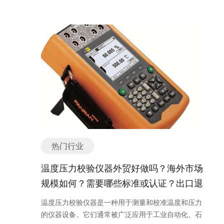
更加注重产品的安全性和环境友好性。此外，随着互
等。这些配件是照明电器的重要组成部分，对于照明
胶、定型喷雾等，可以清洁头发、滋养发丝、增加发
联网技术的发展，美容仪器与智能设备的结合也将成
效果和使用寿命起着至关重要的作用。 随着LED照明
量和光泽，塑造各种发型。 4. 卫生用品：卫生用品
为未来的发展趋势，用户可以通过手机或其他智能设
技术的发展，照明电器配件行业也得到了快速的发
主要用于个人卫生和身体清洁，保持身体健康和干
备控制和使用美容仪器，提升使用体验。 总之，美容
展。LED照明具有能效高、寿命长、色彩丰富等优
净。卫生用品包括沐浴露、洗手液、洗面奶、牙膏、
仪器行业在满足人们对美容需求的同时，也为美容行
点，因此在家庭、商业和工业领域得到了广泛应用。
牙刷、卫生巾、湿巾等，可以清洁皮肤、口腔和私密
业的发展注入了新的活力。随着科技的不断进步和消
LED照明的普及推动了照明电器配件的需求增长。 另
部位，预防疾病和细菌感染。 5. 香水：香水是一种
费者需求的不断变化，美容仪器行业有望迎来更加广
外，随着智能家居的兴起，照明电器配件也逐渐趋向
用于增加气味和提升个人魅力的产品。香水根据香调
阔的发展空间。 美容仪器的产品主要分类或种类有以
智能化。智能照明系统可以通过手机或其他智能设备
的不同可以分为花香调、果香调、木香调等，可以让
下几种： 1. 清洁类美容仪器：这类仪器主要用于深
进行控制，实现灯光的开关、亮度调节、色彩变换等
人散发出不同的香气，给人带来愉悦的感觉。 除了以
层清洁皮肤，去除黑头、粉刺等问题。常见的清洁类
功能。智能化的照明电器配件具有更高的便利性和个
上几个主要分类外，化妆品还可以根据成分、功效、
美容仪器包括洁面仪、毛孔清洁仪等。 2. 美容导入
性化的体验，因此受到了消费者的青睐。 在照明电器
适用人群等进行更细分的分类。不同的化妆品种类适
仪器：这类仪器主要用于推动护肤品的吸收，增加肌
配件行业的发展趋势中，环保节能是一个重要的方
用于不同的需求和肤质，选择适合自己的化妆品是保
热门行业
肤的滋养成分。常见的美容导入仪器包括导入仪、电
向。随着全球对能源消耗和环境污染的关注，照明电
持美丽和健康的重要一步。 如有任何问题，欢迎微信
疗仪等。 3. 美容射频仪器：这类仪器主要利用射频
器配件的节能性能要求越来越高。节能型灯泡、高效
温度压力校验仪器外贸好做吗？海外市场
联系我们。 化妆品外贸形势如何？ 这是很多人关心
技术，通过加热皮肤深层组织，促进胶原蛋白的生
电源驱动器等产品受到了市场的青睐。 此外，照明电
的问题。毫无疑问，化妆品行业一直以来都是一个充
规模如何？需要哪些标准或认证？出口退
成，达到紧致肌肤的效果。常见的美容射频仪器包括
器配件行业还面临着市场竞争激烈的挑战。随着行业
满竞争的市场。不过，随着全球经济的发展和人们对
射频仪、射频溶脂仪等。 4. 美容激光仪器：这类仪
税？如何找分销商或客户？
的发展，越来越多的企业涌入市场，竞争日益激烈。
温度压力校验仪器是一种用于测量和校准温度和压力
美容和护肤的需求不断增长，化妆品出口市场仍然具
器主要利用激光技术，对皮肤进行去斑、去痘、祛纹
为了在市场竞争中立于不败之地，企业需要不断创
的仪器设备。它们通常被广泛应用于工业自动化、石
有很大的潜力。 首先，化妆品是一种具有广泛适用性
等治疗。常见的美容激光仪器包括激光美容仪、激光
新，提高产品质量和技术水平，加强品牌建设，提升