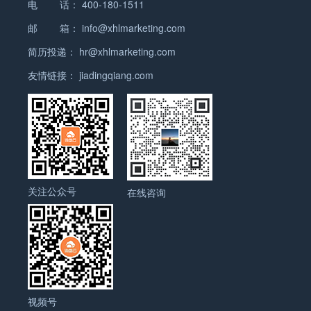
竞争优势。 最后，出口企业还需要密切关注国际贸易
电 话：
400-180-1511
胚的设备。塑料瓶胚机广泛应用于塑料瓶的生产，如
哪些国家地区？ 船舶配件是船舶制造和维修过程中不
业也在加强与国际市场的交流与合作。国内钢结构企
艇作为一种豪华的休闲娱乐方式在全球范围内受到越
政策的变化。随着贸易摩擦的加剧，一些国家对于进
饮料瓶、化妆品瓶等。 5. 塑料挤压机：用于将熔化
可或缺的重要组成部分。根据数据和市场调查，船舶
邮 箱：
info@xhlmarketing.com
业通过参与国际工程项目和技术交流，提高自身技术
来越多人的青睐。 根据市场研究数据，目前游艇市场
口产品的限制和关税政策有所调整。出口企业需要及
的塑料通过挤压成型，制造出塑料制品的设备。塑料
配件的主要出口国家和地区包括但不限于以下几个：
水平和国际竞争力。 总之，钢结构行业在未来将继续
在全球范围内呈现稳步增长的趋势。根据某些报告，
简历投递：
hr@xhlmarketing.com
时了解相关政策，并做好相应的应对措施。 综上所
挤压机广泛应用于塑料管材、型材、板材等的生产。
1. 亚洲地区：亚洲地区是船舶制造和维修的重要基地
保持快速发展的势头。随着科技的进步和市场需求的
游艇市场的年复合增长率预计将在未来几年达到5％
述，渣浆泵作为一种重要的输送设备，在当前的外贸
6. 塑料造粒机：用于将废旧塑料或塑料颗粒加热熔化
友情链接：
jiadingqiang.com
之一，因此船舶配件的出口也相对较多。主要出口国
不断变化，钢结构行业将不断创新，推动行业向着更
以上。这是因为越来越多的人寻求舒适和奢华的度假
形势下，出口前景相对较好。然而，出口企业需要关
后通过挤出、切割成粒的设备。塑料造粒机广泛应用
家和地区包括中国、韩国、日本、新加坡和马来西亚
高水平发展。 钢结构产品主要分类 钢结构产品是指
方式，游艇成为他们的首选。 海外市场对于游艇行业
注产品质量、市场竞争和国际贸易政策等因素，以确
于塑料再生利用的行业。 此外，还有塑料破碎机、塑
等。 2. 欧洲地区：欧洲地区也是船舶制造和维修业
采用钢材作为主要构件材料，通过焊接、螺栓连接等
来说至关重要。一方面，许多国家拥有丰富的海岸线
保出口业务的顺利进行。 渣浆泵海外市场规模 海外
料混合机、塑料热压机等各种类型的塑料机械，用于
的重要市场，因此船舶配件的出口量也较大。主要出
方式组装而成的建筑结构。钢结构具有高强度、轻
和美丽的海洋资源，提供了理想的游艇旅游环境。例
市场对渣浆泵的需求主要受以下几个因素的影响： 1.
不同的加工和生产需求。以上仅为部分主要分类，塑
口国家和地区包括德国、荷兰、挪威、英国和法国
质、抗震、耐用等优点，广泛应用于工业厂房、商业
如，地中海地区、加勒比海地区、太平洋岛国等都是
行业需求：矿山、冶金、化工和建筑等行业对渣浆泵
料机械的种类还有很多，不断发展和创新中。 如有任
等。 3.…
建筑、体育场馆等领域。 钢结构产品主要可以分为以
游艇市场的热门目的地。这些地区的游艇租赁和销售
的需求量大，随着全球工业化进程的加快，这些行业
何问题，欢迎微信联系我们。 塑料机械外贸形势如
下几类： 1. 钢框架结构：钢框架结构是最常见的钢
业务非常活跃。 另一方面，一些国家和地区的富裕阶
的发展也在不断提升，从而推动了渣浆泵市场的增
关注公众号
何？出口是否好做？ 塑料机械的外贸形势目前相对较
在线咨询
结构产品之一，主要由钢柱、钢梁和钢柱与钢梁之间
层对游艇的需求也在增加。随着全球经济的发展和人
长。 2. 地区发展：发展中国家和地区对基础设施建
好，出口潜力较大。塑料机械是塑料加工行业的重要
的连接件组成。钢框架结构适用于各种建筑类型，如
们收入水平的提高，越来越多的人有能力购买游艇并
设的需求量大，这也促进了渣浆泵市场的增长。例
设备，广泛应用于各个领域，包括建筑、汽车、电
厂房、仓库、商业建筑等。 2. 钢拱结构：钢拱结构
享受奢华的海上生活。一些国家和地区还提供了有利
如，亚洲和非洲地区的国家在基础设施建设方面投入
子、包装等行业。随着全球经济的发展和工业化进程
是由多个曲线形钢构件组成的建筑结构。钢拱结构具
的税收政策和法规环境，吸引更多的游艇购买者。 然
巨大，对渣浆泵的需求量也在增加。 3.…
的推进，对塑料机械的需求不断增加，这为塑料机械
有较好的承载能力和抗震性能，适用于大跨度的建
而，游艇市场也面临一些挑战。首先，游艇的价格昂
的出口提供了良好的机会。 中国是塑料机械的主要生
筑，如体育馆、展览馆等。 3. 钢索结构：钢索结构
贵，只有相对较小的富裕人群才能负担得起。其次，
产和出口国家之一，拥有丰富的生产经验和成熟的技
主要由钢索和连接件组成，采用张拉力来支撑建筑
游艇的运营和维护成本也很高，需要投入大量的资金
视频号
术。中国的塑料机械产品质量稳定可靠，价格具有竞