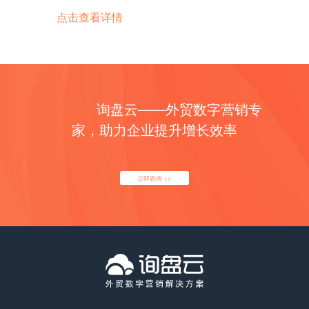
锈钢在海外市场上具有良好的增长前景。随着全球经
料机械企业也纷纷进入中国市场，加剧了市场竞争，
是在一些船舶制造业发达的国家和地区，如中国、韩
结构具有重量轻、强度高、施工速度快等优点，因此
调研：了解目标市场的需求、竞争情况和法规要求。
工况条件，可以选择适合的渣浆泵进行应用。 如有任
点击查看详情
济的发展和不锈钢制品需求的增加，不锈钢市场规模
促进了行业的发展。 总之，塑料机械行业在国内外市
国、日本和德国等，船舶配件市场规模更是巨大。 其
在建筑领域得到广泛应用。 钢结构行业在过去几十年
这样可以更好地定位产品，并制定适合市场的营销策
何问题，欢迎微信联系我们。 渣浆泵外贸形势 目前
有望继续扩大。然而，市场竞争也在不断加剧，不锈
场的推动下，不断发展壮大。随着科技的进步和环保
次，船舶维修和维护业也是船舶配件市场的重要需求
中取得了快速发展。随着城市化进程的加快和人们对
略。 2. 产品质量和特色：游艇出口需要提供高品质
的外贸形势受到多种因素的影响，包括全球经济增长
钢企业需要不断创新和提高产品质量，以保持竞争优
意识的增强，塑料机械行业将继续迎来更多的机遇和
方。船舶在使用过程中会遇到各种问题和损坏，需要
建筑质量要求的提高，钢结构的需求量不断增加。钢
的产品，并具备一定的独特性。考虑到不同国家和地
放缓、贸易保护主义政策的抬头以及国际市场竞争的
势。 不锈钢主要出口哪些国家地区？ 不锈钢是一种
挑战。企业应加强技术创新，提高产品质量，积极拓
进行维修和维护。船舶维修和维护业需要大量的船舶
结构不仅用于高层建筑、大跨度建筑等大型工程，也
区的消费者喜好和需求，可以针对性地进行产品设计
加剧等。这些因素都对出口市场带来了一定的不确定
重要的金属材料，被广泛用于各种行业和领域。它具
展国际市场，以适应行业发展的需求。 塑料机械产品
配件来替换和修复损坏的部件，以确保船舶的正常运
广泛应用于工业厂房、体育场馆、桥梁等领域。 钢结
和改进。 3. 营销渠道：建立稳定的销售渠道是游艇
性。 然而，渣浆泵作为一种重要的输送设备，具有广
有耐腐蚀、高强度和美观的特点，因此在国际贸易中
主要分类或种类有哪些？ 塑料机械是指用于加工塑料
行。尤其是在一些海洋交通繁忙的地区和港口，船舶
询盘云——外贸数字营销专
构行业的发展趋势主要体现在以下几个方面： 1. 绿
出口的关键。与经销商、代理商或合作伙伴建立合作
泛的市场需求。无论是在矿山行业还是建筑工地，渣
有很大的需求。 不锈钢的主要出口国家和地区包括以
原料的机械设备。根据不同的功能和用途，塑料机械
维修和维护业的市场规模更是庞大。 此外，海洋工程
色环保：随着人们对环境保护意识的提高，钢结构行
关系，可以帮助扩大市场份额并提高产品知名度。 4.
家，助力企业提升增长效率
浆泵都扮演着至关重要的角色。特别是在一些发展中
下几个： 1. 中国：作为全球最大的不锈钢生产国，
可以分为以下几个主要分类或种类： 1. 塑料挤出
也是船舶配件市场的重要需求方。海洋工程包括海洋
业也在朝着绿色环保方向发展。采用可再生材料、节
客户服务和售后支持：游艇是一项高投入的购买，消
国家和地区，由于基础设施建设的需求增加，对渣浆
中国也是不锈钢的主要出口国之一。中国的不锈钢产
机：用于将塑料原料通过加热、融化、挤出成型的设
石油开采、海洋风电、海洋渔业等领域，这些领域对
能技术和环保施工工艺，减少对环境的影响，成为钢
费者对售后服务和支持的要求很高。建立完善的客户
泵的需求也在不断增长。 因此，从需求的角度来看，
品远销世界各地，满足了许多国家和地区的需求。 2.
备。常见的塑料挤出机有单螺杆挤出机和双螺杆挤出
船舶配件的需求量也非常大。海洋工程需要各种船舶
结构行业的发展趋势。 2. 智能化：随着信息技术的
服务体系，提供及时的技术支持和维修服务，可以增
渣浆泵的出口前景是相对较好的。然而，要做好出口
立即咨询 >>
…
机，广泛应用于塑料管材、板材、薄膜、线缆等的生
设备和配件来完成工程任务，如海上钻井平台、海上
发展，钢结构行业也在逐渐智能化。通过引入先进的
强客户满意度和口碑传播。 综上所述，游艇外贸形势
业务，还需要考虑其他因素。 首先，产品质量是出口
产。 2. 塑料注塑机：用于将塑料颗粒加热熔化后注
风力发电机组等。随着海洋工程的不断发展，船舶配
设计软件、自动化生产设备和智能化施工工艺，提高
整体向好，但仍需面对一些挑战。对于有实力和资源
的关键。由于渣浆泵属于重型设备，其质量和可靠性
入模具中，通过冷却固化成型的设备。塑料注塑机广
件市场的规模也在不断扩大。 综上所述，船舶配件在
生产效率和质量，降低成本，满足市场需求。 3. 产
的企业来说，游艇出口是一个值得考虑的市场机会。
对用户来说至关重要。因此，出口企业需要确保产品
泛应用于塑料制品的生产，如塑料盒、塑料杯、塑料
海外市场具有巨大的规模和潜力。随着全球贸易和海
业升级：钢结构行业正朝着高端制造业方向发展。通
然而，成功出口游艇需要综合考虑市场调研、产品质
的质量符合国际标准，并提供完善的售后服务。 其
零件等。 3. 塑料吹膜机：用于将熔化的塑料通过吹
洋经济的发展，船舶配件的需求不断增加。船舶制造
过技术创新和产品升级，提高产品质量和附加值，提
量、营销渠道和客户服务等因素，以确保能够在激烈
次，市场竞争也是需要考虑的因素。目前，国内外渣
膜头挤出成薄膜的设备。塑料吹膜机广泛应用于塑料
业、船舶维修和维护业以及海洋工程等相关行业是船
升行业竞争力。同时，加强与其他行业的协同发展，
的国际市场中脱颖而出。 游艇海外市场规模如何？
浆泵生产厂家众多，市场竞争激烈。出口企业需要通
包装膜、农用薄膜、工业薄膜等领域。 4. 塑料瓶胚
舶配件市场的主要需求方。随着这些行业的发展，船
拓宽应用领域，推动钢结构行业的进一步发展。 4.
游艇市场是一个高端奢华品市场，海外市场规模庞
过提供差异化的产品和服务来脱颖而出，建立自己的
机：用于将熔化的塑料通过注塑成型，制造出塑料瓶
舶配件市场的规模也在不断扩大。 船舶配件主要出口
国际化：随着全球经济一体化的深入发展，钢结构行
大。随着人们对度假和休闲方式的追求不断增加，游