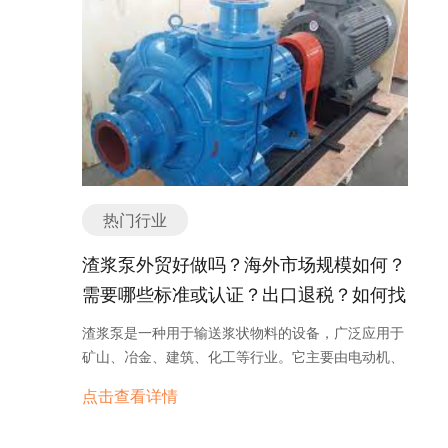
一种细长的不锈钢产品，用于制造各种绳索、弹簧、
良好的发展前景。随着全球贸易的增长和海洋经济的
便利性，适合家庭和朋友一起度假和娱乐活动。商务
焊条等。 5. 不锈钢型材：不锈钢型材是一种具有特
兴起，船舶配件行业将迎来更多的机遇和挑战。同
游艇主要用于商务会议和活动，配备了先进的会议设
定截面形状的不锈钢产品，包括角钢、槽钢、工字钢
时，技术创新、国际合作和市场竞争也将推动船舶配
施和办公设备。 游艇行业的发展受到多个因素的影
等，常用于建筑结构、桥梁和机械制造等领域。 6.
件行业的发展。船舶配件企业应积极应对挑战，不断
响。首先，全球经济的增长和人们对奢侈品的需求不
不锈钢制品：不锈钢制品是指通过加工或组装而成的
提高产品质量和服务水平，以保持竞争优势。 船舶配
断增加，推动了游艇行业的繁荣。其次，旅游业的发
不锈钢制品，如厨具、餐具、家具、洁具等。 除了以
件产品主要分类或种类有哪些？ 船舶配件的产品主要
展也为游艇提供了更多的机会，许多旅游目的地提供
上常见的分类，不锈钢还可以根据其化学成分、表面
分类或种类包括以下几类： 1. 发动机及其配件：发
了游艇租赁和游艇旅行服务。此外，环境保护和可持
处理方式、耐腐蚀性能等进行进一步的细分。不同种
动机是船舶的核心部件，其配件包括缸套、活塞、活
续发展的关注也对游艇行业产生了影响，游艇制造商
类的不锈钢产品在不同的领域有着各自的优势和应用
塞环、气门、曲轴、连杆等。 2. 排气系统：船舶的
和运营商开始采取更环保的措施，如减少碳排放和使
范围，满足了不同行业对于材料性能的需求。 如有任
热门行业
排气系统包括消声器、排气管、排气阀等，用于减少
用可再生能源。 未来游艇行业的发展趋势将继续受到
何问题，欢迎微信联系我们。 不锈钢外贸形势如何？
发动机排放的废气噪音和污染物。 3. 冷却系统：船
以上因素的影响。随着全球经济的增长和中产阶级的
渣浆泵外贸好做吗？海外市场规模如何？
出口是否好做？ 不锈钢是一种重要的金属材料，在外
舶的冷却系统包括水泵、散热器、冷却水箱等，用于
扩大，游艇的需求将继续增加。同时，技术的进步也
贸领域有着广泛的应用。那么目前不锈钢的外贸形势
需要哪些标准或认证？出口退税？如何找
降低发动机温度，保持其正常运行。 4. 传动系统：
将推动游艇行业的发展，如自动驾驶技术和智能化设
如何呢？是否适合从事出口呢？ 首先，不锈钢的外贸
船舶的传动系统包括传动轴、传动带、传动链等，用
分销商或客户？
备的应用。此外，游艇旅行的热度也在增加，越来越
渣浆泵是一种用于输送浆状物料的设备，广泛应用于
形势总体来说是比较乐观的。不锈钢具有耐腐蚀、强
于将发动机的动力传递到船舶其他部件。 5. 燃油系
多的人选择游艇作为其度假和旅行的方式。环保和可
矿山、冶金、建筑、化工等行业。它主要由电动机、
度高、耐高温等特点，广泛应用于建筑、化工、医疗
统：船舶的燃油系统包括燃油泵、燃油过滤器、燃油
持续发展的趋势也将继续对游艇行业产生影响，推动
泵体、进出口法兰、轴封等部件组成。渣浆泵的主要
器械、汽车等领域。特别是随着全球经济的发展和国
管路等，用于将燃油供应给发动机进行燃烧。 6. 操
点击查看详情
更多的创新和改进。 总之，游艇行业是一个充满机遇
作用是将固体颗粒与液体混合成浆状物料，并通过管
际贸易的增加，不锈钢市场需求量也在逐年增长。因
纵系统：船舶的操纵系统包括操舵机、操纵杆、操纵
和挑战的行业。随着全球经济的增长和人们对奢侈品
道输送到需要的地方。 渣浆泵的发展趋势主要体现在
此，从长期来看，不锈钢的外贸前景是相对较好的。
阀等，用于控制船舶的航向和速度。 7. 电气系统：
的需求增加，游艇行业将继续发展壮大。同时，环保