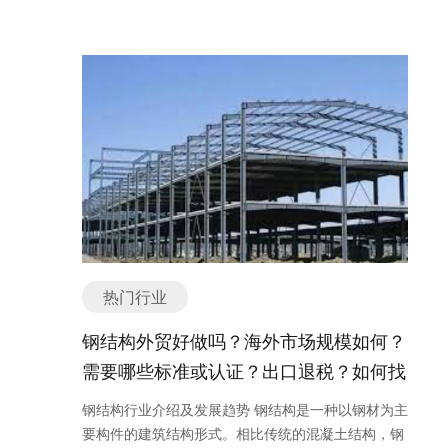
配备先进的导航设备和生存装备，以应对恶劣的天气
级数的泵壳和转子组成，适用于高浓度和大流量的输
品包括不锈钢管、不锈钢板、不锈钢棒等，被广泛用
也得到了快速发展。 首先，塑料机械行业在国内市场
件价格相对较低，具有一定的竞争力。这使得中国的
和海况。 除了以上主要分类，还有一些特殊用途的游
送。- 带有搅拌装置的渣浆泵：在泵体内部设置搅拌
于建筑、化工、医疗、食品加工等领域。 目前，全球
需求的推动下迅速崛起。随着人们生活水平的提高以
船舶配件在国际市场上有很大的市场份额。 然而，船
艇，如渔船、研究船等。无论是哪种类型的游艇，它
装置，可以有效搅拌和输送高浓度的渣浆。 2. 按照
不锈钢市场规模正在不断扩大。根据市场研究报告，
及对环境保护意识的增强，塑料制品的需求不断增
舶配件的出口并非没有挑战。首先，船舶配件市场竞
们都代表着奢华、自由和享受水上乐趣的生活方式。
用途分类：- 矿山用渣浆泵：主要用于矿山中输送矿
2019年全球不锈钢市场规模达到了约1500亿美元，
加。塑料机械作为塑料制品生产的核心设备，市场需
争激烈，来自其他国家的竞争对手也不少。其次，船
如有任何问题，欢迎微信联系我们。 游艇外贸形势如
石、尾矿、煤矸石等高浓度渣浆。- 冶金用渣浆泵：
并预计到2027年将以年均复合增长率超过5%的速度
求旺盛，行业发展前景广阔。 其次，塑料机械行业在
舶配件的出口需要满足各国的质量标准和认证要求，
何？出口是否好做？ 游艇外贸形势游艇作为一种高端
主要用于冶金行业中输送金属渣浆、冶炼废渣等。-
增长。这主要受益于不锈钢的广泛应用和不断增长的
技术创新方面取得了重要突破。随着科技的进步，塑
这对企业来说可能增加了一定的成本和难度。 总的来
奢侈品，其外贸形势受到多种因素的影响。目前，全
电力用渣浆泵：主要用于电力行业中输送煤灰、石灰
需求。 在海外市场上，不锈钢制品的需求也在不断增
料机械的技术水平不断提升。例如，挤出机的自动化
说，船舶配件的外贸形势是积极向好的。出口船舶配
球游艇市场整体呈现稳定增长的趋势，尤其是在一些
浆等。- 环保用渣浆泵：主要用于环保行业中输送污
长。特别是在发达国家和地区，如美国、欧洲、日本
程度越来越高，注塑机的精度和效率不断提高，吹塑
件可以说是一个潜力巨大的市场，但同时也需要企业
发达国家和地区，如美国、欧洲和澳大利亚等。这些
泥、废水等。 3. 按照驱动方式分类：- 电动渣浆泵：
等，不锈钢制品已经成为基础设施建设和工业生产的
机的成型品质不断提升。这些技术创新为塑料机械行
具备竞争力和适应性，以满足市场需求和国际标准。
地区的消费者对奢侈品的需求稳定且不断增长，为游
使用电动机作为驱动力源。- 柴油渣浆泵：使用柴油
重要材料。此外，随着新兴市场经济的快速发展，如
业的发展提供了强大的动力。 再次，塑料机械行业在
船舶配件海外市场规模如何？ 船舶配件在海外市场具
艇出口提供了良好的市场机遇。 然而，游艇外贸也面
机作为驱动力源，适用于无电源或外地施工的场
中国、印度和巴西等国家，不锈钢市场也呈现出良好
绿色环保方面取得了积极进展。塑料机械的生产过程
有巨大的规模和潜力。随着全球贸易的发展和海洋经
临一些挑战。首先，游艇的价格昂贵，且维护成本
合。- 气动渣浆泵：使用压缩空气作为驱动力源，适
的增长势头。 不锈钢在海外市场的增长主要受益于以
中产生的废气、废水等污染物得到了有效处理，大大
济的繁荣，船舶配件的需求不断增加。海外市场对船
高，这使得许多潜在买家望而却步。其次，全球经济
热门行业
用于易燃易爆场所。 4. 按照材质分类：- 铸铁渣浆
下几个因素。首先，随着全球经济的发展，建筑和基
减少了对环境的影响。同时，塑料机械行业也在研发
舶配件的需求主要来自船舶制造业、船舶维修和维护
不稳定因素的存在，如贸易保护主义政策、汇率波动
泵：泵体和叶轮等关键部件采用铸铁材质制造，适用
础设施建设的需求不断增加，这促进了不锈钢制品的
和推广可降解塑料制品，以减少对环境的影响。 最
业以及海洋工程等相关行业。 首先，船舶制造业是船
钢结构外贸好做吗？海外市场规模如何？
等，可能对游艇出口造成一定的不确定性。此外，游
于一般工况。- 不锈钢渣浆泵：泵体和叶轮等关键部
需求增长。其次，化工、医疗和食品加工等行业对不
后，塑料机械行业在国际市场的竞争中不断壮大。中
舶配件市场的主要需求方。随着全球贸易的增长，船
艇市场竞争激烈，需要有竞争力的产品和营销策略才
需要哪些标准或认证？出口退税？如何找
件采用不锈钢材质制造，适用于腐蚀性介质。- 超高
锈钢制品的需求也在不断增加，这与不锈钢材料的耐
国是全球最大的塑料机械生产和消费国家，国内企业
舶制造业迅速发展，对各种船舶配件的需求也在不断
能在国际市场上取得优势。 游艇出口是否好做？游艇
分子量聚乙烯渣浆泵：泵体和叶轮等关键部件采用超
分销商或客户？
腐蚀和卫生性能密切相关。此外，不锈钢制品的广泛
在技术创新、产品质量和售后服务等方面不断提升，
增加。船舶制造业需要大量的船舶发动机、船舶通信
钢结构行业介绍及发展趋势 钢结构是一种以钢材为主
出口是一个具有潜力的市场，但也需要投入一定的精
高分子量聚乙烯材质制造，适用于高磨损场合。 以上
应用也为海外市场的增长提供了机会。 总的来说，不
逐渐在国际市场上占据一席之地。同时，国际知名塑
设备、船舶安全设备等配件来完成船舶的制造。尤其
要构件的建筑结构形式。相比传统的混凝土结构，钢
力和资源。以下是一些关键因素需要考虑： 1. 市场
是渣浆泵的主要分类或种类，根据具体的使用需求和