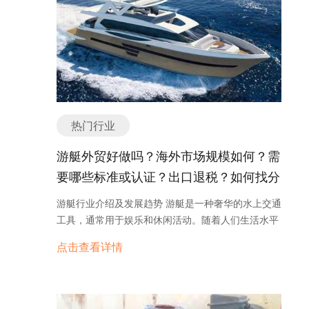
品和服务。 4. 国际市场扩张：随着全球化的进程，
洋经济的兴起也为船舶配件行业带来了更多的机遇和
不锈钢行业将面临更多的国际竞争和市场机遇。企业
挑战。 其次，船舶配件行业的技术创新和升级是其发
需要加强国际合作，拓展海外市场。 总的来说，不锈
展的重要动力。随着科技的不断进步，船舶配件的技
钢行业具有广阔的市场前景和发展潜力。随着技术创
术水平也在不断提高。新材料、新工艺和新技术的应
新和市场需求的不断增加，不锈钢行业将迎来更加美
用，使得船舶配件具有更高的性能和更长的使用寿
好的未来。 不锈钢产品主要分类或种类有哪些？ 不
命。同时，船舶配件行业也需要不断创新，以适应船
锈钢产品主要分类或种类有哪些？ 不锈钢是一种具有
舶建造和运营的需求。 再次，船舶配件行业的发展离
热门行业
耐腐蚀性能的合金材料，由于其优异的物理和化学性
不开国际合作和市场竞争。船舶配件行业是一个全球
质，被广泛应用于各个领域。不锈钢产品种类繁多，
化的行业，各国之间的合作和竞争都非常激烈。国际
游艇外贸好做吗？海外市场规模如何？需
可以根据不同的用途和特性进行分类。以下是一些常
合作可以促进技术交流和资源共享，提高船舶配件的
要哪些标准或认证？出口退税？如何找分
见的不锈钢产品分类： 1. 不锈钢板/板材：不锈钢板
质量和效率。同时，市场竞争也可以推动船舶配件行
是一种平板状的不锈钢产品，通常用于制造厨具、建
销商或客户？
业的发展，促使企业不断提高产品质量和服务水平。
游艇行业介绍及发展趋势 游艇是一种奢华的水上交通
筑材料、装饰品等。 2. 不锈钢管/管材：不锈钢管是
最后，船舶配件行业还面临一些挑战和问题。例如，
工具，通常用于娱乐和休闲活动。随着人们生活水平
一种中空的不锈钢产品，广泛用于输送流体、气体和
环境保护和能源节约要求的提高，对船舶配件行业提
的提高和对奢侈品的需求增加，游艇行业得到了迅速
固体颗粒。根据不同的应用场景，不锈钢管可以分为
点击查看详情
出了更高的要求。此外，市场竞争激烈和价格压力也
发展。 游艇行业可分为几个主要的市场部分：豪华游
无缝管和焊接管。 3. 不锈钢棒/棒材：不锈钢棒是一
是船舶配件行业需要面对的问题。因此，船舶配件企
艇、休闲游艇和商务游艇。豪华游艇主要面向高净值
种圆柱形的不锈钢产品，常用于制造机械零件、轴
业需要加强技术创新和管理创新，提高自身的竞争
个人和富豪阶层，通常拥有豪华的设施和服务，如游
承、螺栓和螺母等。 4. 不锈钢线/线材：不锈钢线是
力。 综上所述，船舶配件行业具有广阔的市场需求和
泳池、电影院和高级餐厅。休闲游艇更注重舒适性和