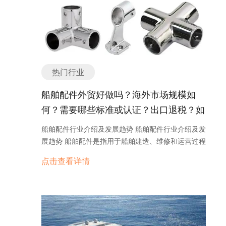
业。在建筑领域，不锈钢被广泛应用于室内装饰、外
墙装饰、天花板等方面，其美观、耐久的特点备受青
睐。在汽车领域，不锈钢被用于制造汽车零部件，提
高汽车的耐久性和安全性。在电子领域，不锈钢可以
用于制造电子产品的外壳和零部件，提供良好的防腐
蚀性能。在化工领域，不锈钢可以用于储罐、管道等
热门行业
设备，承受高温、高压等恶劣工况。在医疗领域，不
锈钢被广泛应用于手术器械、植入物等方面，其生物
船舶配件外贸好做吗？海外市场规模如
相容性和耐腐蚀性能得到了认可。 随着经济的发展和
何？需要哪些标准或认证？出口退税？如
人们对品质生活的追求，不锈钢行业将继续保持快速
何找分销商或客户？
增长的趋势。未来，不锈钢行业的发展将呈现以下几
船舶配件行业介绍及发展趋势 船舶配件行业介绍及发
个趋势： 1. 技术创新：随着科技的进步，不锈钢行
展趋势 船舶配件是指用于船舶建造、维修和运营过程
业将不断推出新的合金材料和工艺，提高不锈钢的性
中所需的各种零部件和设备。船舶配件行业是航运业
点击查看详情
能和应用领域。 2. 环保可持续发展：不锈钢是一种
的重要组成部分，为船舶提供必要的支持和保障。随
可回收利用的材料，具有较长的使用寿命。未来，不
着全球贸易的不断发展和海洋经济的兴起，船舶配件
锈钢行业将更加注重环保和可持续发展，推动循环经
行业也呈现出良好的发展势头。 首先，船舶配件行业
济的发展。 3. 定制化需求增加：随着消费者对个性
具有广阔的市场需求。随着全球贸易的增长，航运业
化产品的需求增加，不锈钢行业将面临更多的定制化
的需求也在不断增加。船舶配件作为船舶建造和维修
需求。企业需要灵活应对市场需求，提供多样化的产
的重要组成部分，其市场需求也随之增长。同时，海