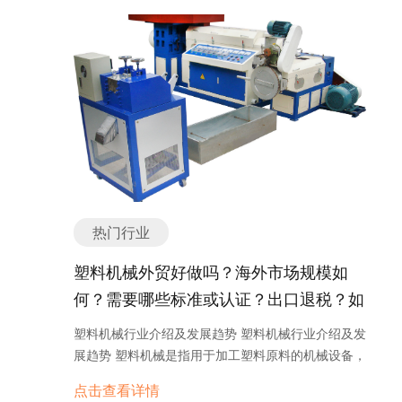
以下几个方面： 1. 高效节能：随着科技的不断进
其次，不锈钢的出口也是一个具有潜力的领域。中国
船舶的电气系统包括发电机、电池、配电盘等，用于
和可持续发展的关注将推动游艇行业朝着更加环保和
步，渣浆泵的效率和能耗逐渐得到改善。新型的渣浆
作为世界上最大的不锈钢生产和出口国家之一，拥有
提供电力供应和控制船舶的各种电子设备。 8. 船体
可持续的方向发展。 游艇是一种豪华的水上运输工
泵采用先进的液力学设计和流体力学分析技术，能够
庞大的生产能力和出口优势。中国的不锈钢产品在国
及舾装件：船舶的船体及舾装件包括船体结构件、舷
具，主要用于休闲娱乐和私人旅行。根据不同的用途
提高泵的效率，减少能源消耗。 2. 自动化控制：随
际市场上具有一定的竞争力，尤其是在价格和质量方
窗、船板、舷梯等，用于保证船舶的结构强度和舒适
和设计风格，游艇可以分为以下几个主要分类或种
着工业自动化程度的提高，渣浆泵也趋向于自动化控
面具备一定的优势。因此，如果能够抓住市场需求和
性。 9. 导航与通信设备：船舶的导航与通信设备包
类： 1. 帆船：帆船是一种通过风力驱动的船只，主
制。通过采用先进的传感器和控制系统，可以实现对
品质要求，合理规划生产和出口策略，不锈钢出口是
括雷达、GPS、无线电通信设备等，用于船舶的导航
要依靠帆布进行推进。帆船通常具有优雅的外观和经
渣浆泵的自动监测和控制，提高生产效率和安全性。
有较好的发展机会的。 然而，需要注意的是，随着全
和与外界进行通信。 10. 救生与安全设备：船舶的救
典的设计，适合喜欢挑战自然的人士。 2. 动力游
3. 耐磨材料：渣浆泵在输送过程中会受到固体颗粒的
球经济的不确定性和贸易保护主义的抬头，不锈钢出
生与安全设备包括救生艇、救生圈、灭火器等，用于
艇：动力游艇是指使用发动机或引擎进行推进的船
磨损，因此耐磨材料的选择非常重要。未来的渣浆泵
口也面临一些挑战。国际贸易环境的变化可能会导致
应对紧急情况和保障船舶的安全。 以上是船舶配件的
只。动力游艇通常具有较高的航速和更大的船体空
将采用更加耐磨的材料，提高泵的使用寿命和可靠
市场需求的波动和贸易壁垒的增加，这对不锈钢出口
主要分类或种类，不同类型的船舶可能会有一些特殊
间，适合追求速度和舒适的乘客。 3. 豪华游艇：豪
性。 4. 多功能化：渣浆泵在不同行业有不同的应用
可能带来一定的影响。因此，企业在进行不锈钢出口
的配件需求。 如有任何问题，欢迎微信联系我们。
热门行业
华游艇是一种极具奢华和舒适度的游艇，通常配备各
需求，未来的发展趋势是实现多功能化。通过改变泵
时需密切关注国际贸易政策的变化，灵活调整策略，
船舶配件外贸形势如何？出口是否好做？ 船舶配件的
种高端设施和豪华装饰。这些游艇通常拥有多个卧
的结构和配置，使其适应不同的工况和物料输送要
以应对潜在的风险。 综上所述，不锈钢的外贸形势总
塑料机械外贸好做吗？海外市场规模如
外贸形势可以说是相对较好的。随着全球贸易的不断
室、浴室、酒吧、游泳池等设施，为乘客提供尊贵的
求。 总的来说，渣浆泵作为一种重要的输送设备，在
体来说是比较好的，出口也具备一定的机会。然而，
发展，船舶行业也在逐渐复苏，对船舶配件的需求也
何？需要哪些标准或认证？出口退税？如
体验。 4. 运动游艇：运动游艇是为追求刺激和运动
各个行业都有广泛的应用。随着技术的进步和需求的
由于市场环境的不确定性，企业在进行不锈钢出口时
在增加。而中国作为全球最大的船舶制造和修理国
的人设计的。这些游艇通常具有高速和灵活的操控性
何找分销商或客户？
不断变化，渣浆泵将不断发展和改进，以满足不同行
需要谨慎选择合作伙伴，灵活调整策略，以确保稳定
塑料机械行业介绍及发展趋势 塑料机械行业介绍及发
家，拥有庞大的船舶市场，对船舶配件的需求量也相
能，以及设备齐全的水上运动设施，如滑水板、潜水
业的需求。 渣浆泵的主要分类： 1. 按照结构类型分
的出口业务。 不锈钢海外市场规模如何？ 不锈钢是
展趋势 塑料机械是指用于加工塑料原料的机械设备，
对较大。 在外贸方面，中国的船舶配件出口也具有一
设备等。 5. 探险游艇：探险游艇是为冒险爱好者设
类：- 单级渣浆泵：由一个泵壳和一个转子组成，适
一种常见的金属材料，具有耐腐蚀、耐高温和美观等
包括塑料挤出机、注塑机、吹塑机、塑料造粒机等。
定的优势。中国的船舶配件制造技术和质量逐渐提
计的，具有较高的耐久性和航行能力。这些游艇通常
点击查看详情
用于低浓度和小流量的输送。- 多级渣浆泵：由多个
特点，因此在海外市场上有着广泛的应用。不锈钢制
随着塑料制品在各个领域的广泛应用，塑料机械行业
高，产品质量得到了国际认可。同时，中国的船舶配