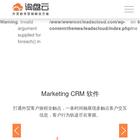
询盘云
下载APP
首页
Warning
: Invalid
/www/wwwroot/leadscloud.com/wp-
on
6
argument
content/themes/leadscloud/index.php
line
产品服务
supplied for
foreach() in
客户案例
内容社区
关于我们
Marketing CRM 软件
打通外贸客户旅程全触点，一条时间轴展现多触点客户交互
信息，客户行为轨迹尽在掌握。