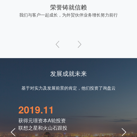
荣誉铸就信赖
我们与客户一起成长，为外贸伙伴业务增长努力前行
发展成就未来
基于对实力及发展前景的肯定，他们投资了询盘云
2019.11
20
获得元璟资本A轮投资
获得火
联想之星和火山石跟投
老股