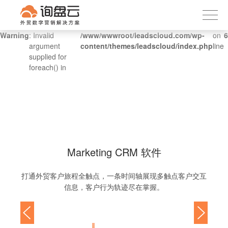
询盘云
下载APP
首页
Warning
: Invalid
/www/wwwroot/leadscloud.com/wp-
on
6
argument
content/themes/leadscloud/index.php
line
产品服务
supplied for
foreach() in
客户案例
内容社区
关于我们
Marketing CRM 软件
打通外贸客户旅程全触点，一条时间轴展现多触点客户交互
信息，客户行为轨迹尽在掌握。