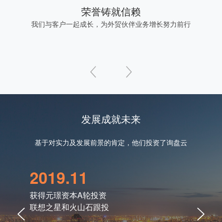
荣誉铸就信赖
我们与客户一起成长，为外贸伙伴业务增长努力前行
发展成就未来
基于对实力及发展前景的肯定，他们投资了询盘云
2019.11
20
获得元璟资本A轮投资
获得火
联想之星和火山石跟投
老股