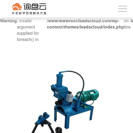
询盘云
下载APP
首页
Warning
: Invalid
/www/wwwroot/leadscloud.com/wp-
on
6
argument
content/themes/leadscloud/index.php
line
产品服务
supplied for
foreach() in
客户案例
内容社区
关于我们