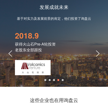
发展成就未来
基于对实力及发展前景的肯定，他们投资了询盘云
2018.9
20
获得火山石Pre-A轮投资
获得
老股东全部跟投
天使
这些企业也在用询盘云