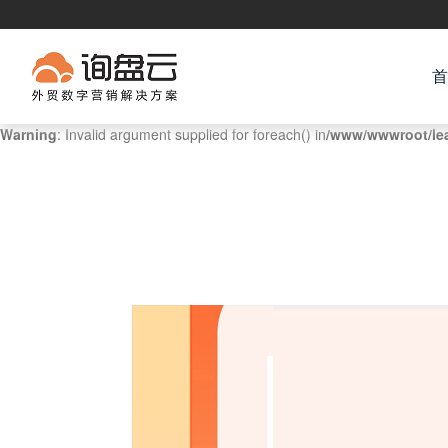
首
Warning
: Invalid argument supplied for foreach() in
/www/wwwroot/le