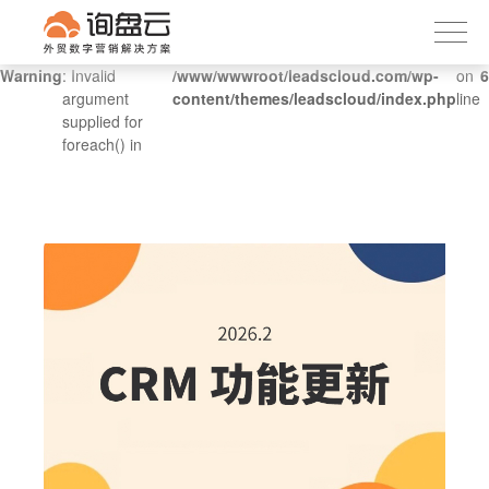
询盘云
下载APP
首页
Warning
: Invalid
/www/wwwroot/leadscloud.com/wp-
on
6
argument
content/themes/leadscloud/index.php
line
产品服务
supplied for
foreach() in
客户案例
内容社区
关于我们