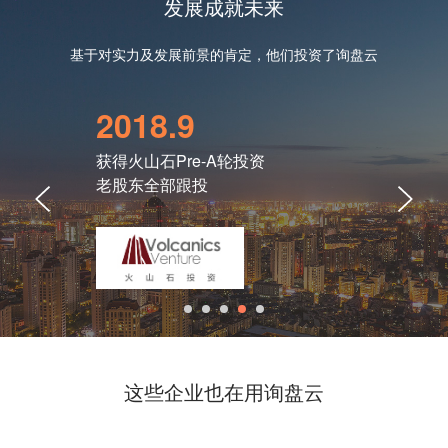
发展成就未来
基于对实力及发展前景的肯定，他们投资了询盘云
2018.9
20
获得火山石Pre-A轮投资
获得
老股东全部跟投
天使
这些企业也在用询盘云