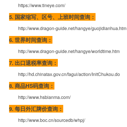
https://www.tineye.com/
5. 国家缩写、区号、上班时间查询：
http://www.dragon-guide.net/hangye/guojidianhua.htm
6. 世界时间查询：
http://www.dragon-guide.net/hangye/worldtime.htm
7. 出口退税率查询：
http://hd.chinatax.gov.cn/fagui/action/InitChukou.do
8. 商品HS码查询：
http://www.hsbianma.com/
9. 每日外汇牌价查询：
http://www.boc.cn/sourcedb/whpj/