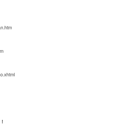
an.htm
tm
o.xhtml
！