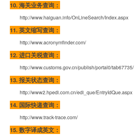
10. 海关业务查询：
http://www.haiguan.info/OnLineSearch/Index.aspx
11. 英文缩写查询：
http://www.acronymfinder.com/
12. 进口关税查询：
http://www.customs.gov.cn/publish/portal0/tab67735/
13. 报关状态查询：
http://www2.hpedi.com.cn/edi_que/EntryIdQue.aspx
14. 国际快递查询：
http://www.track-trace.com/
15. 数字译成英文：