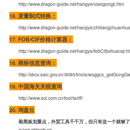
http://www.dragon-guide.net/hangye/xiaogongji.htm
16. 度量制式转换：
http://www.dragon-guide.net/hangye/zhiliangzhuanhu
17. FOB/CIF价格计算器：
http://www.dragon-guide.net/hangye/fobCifjishuanqi.h
18. 商标信息查询：
http://sbcx.saic.gov.cn:9080/tmois/wsggcx_getGongGa
19. 中国海关关税查询
http://www.sol.com.cn/tool/tariff/
20. 询盘云
敲黑板划重点，
外贸工具千千万，
但只有这一个就够了
wang.xhlweb.cn