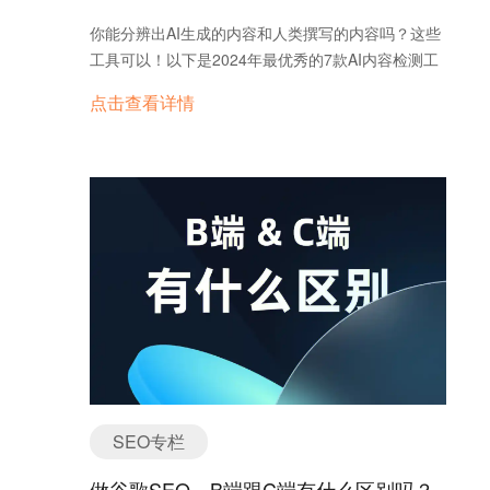
临更大打击。SEO的重点正在从“量”转向“质”。 用
你能分辨出AI生成的内容和人类撰写的内容吗？这些
户搜索习惯的变迁 零点击搜索、社交平台搜索（如
工具可以！以下是2024年最优秀的7款AI内容检测工
TikTok）和语音查询正在分流传统流量。你的SEO策
具。本文将介绍2024年最顶尖的AI内容检测工具，一
点击查看详情
略准备好应对这些变化了吗？ AI对SEO的核心影响
起来看看吧。
内容创作的高效与陷阱 AI工具（如
ChatGPT/DeepSeek/豆包/文心一言等）让内容创作
效率翻倍，但也带来了风险。据SEMrush统计，
2024年AI生成内容占博客文章的25%，然而Google
的算法已能识别低质量AI内容。2024年8月核心更新
明确打击“AI滥用”，这意味着你需要结合工具（如
SurferSEO）和人工优化，确保内容既有效率又有深
度。 搜索意图的智能化 AI让Google更擅长理解用
户意图。例如，搜索“如何做蛋糕”可能直接触发AI生
成的步骤，而非网页链接。SEO需要从关键词堆砌转
向提供精准答案。 AI Overview的挑战 Google的
AI Overview在搜索结果顶部直接回答问题，导致部
SEO专栏
分查询无需点击网站。对策？优化内容，争取出现在
AI回答中。 技术SEO的AI助力 AI不仅影响内容，
做谷歌SEO，B端跟C端有什么区别吗？