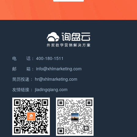
那些从非主要生产国或近期从中国进口激增的国家进
用户，但事实并非如此。 ChatGPT 搜索并非简单
入美国的货物，美国海关会进行更加严格的审查。美
地罗列链接，而是从前 12 条搜索结果中提取信息，
国海关不仅会审查货物的运输路线和单据，还会关注
综合生成答案。这种模式减少了用户筛选信息的时
中间国的生产能力和历史贸易数据，以识别潜在的非
间，提升了搜索体验。只需查看每个搜索引擎的搜索
法转口贸易行为。据报道，美国海关目前正在进行数
查询结果 [best ebike 2024]。尽管结果存在一些重
百项关于中国制造产品涉嫌通过转口贸易逃避关税的
叠，但总体排名并不一致。 谷歌： 必应：
调查。 违反规定的严厉惩罚：一旦被美国海关认定
ChatGPT 搜索： 数据来源：整合 Bing 的索引与可
为非法转口贸易，相关企业将面临非常严厉的惩罚。
信媒体来源 ChatGPT 使用 Bing 的搜索索引，同时
电 话：
400-180-1511
这包括巨额罚款，罚款金额可能高达非法进口商品价
根据自定义规则选择可信数据源，例如主流媒体（如
值的数倍，甚至可能导致相关责任人被判处监禁。此
邮 箱：
info@xhlmarketing.com
BBC、纽约时报）、行业网站（如 TechCrunch、
外，美国的《虚假申报法》（False Claims Act,
Wired）以及在线百科（如 Wikipedia）。此外，
简历投递：
hr@xhlmarketing.com
FCA）也为打击海关欺诈提供了法律依据，该法案允
ChatGPT 还会从权威内容平台（如 Stack
许举报人向政府报告虚报原产地、逃避关税等行为，
友情链接：
jiadingqiang.com
Overflow、Reddit…
并有机会获得政府追回款项的一部分作为奖励。根据
《虚假申报法》，违规者可能需要支付高达三倍的损
害赔偿金以及额外的民事罚款。美国海关还依据《执
行与保护法》（Enforce and Protect Act, EAPA）对
涉嫌逃避反倾销税和反补贴税的虚假申报行为进行调
查。 二、主要转口贸易国家原产地规则细则分析