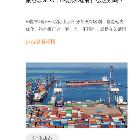
还提升了技术SEO效率。从网站速度优化（借助
Cloudflare）到关键词趋势预测，AI已成为不可或缺
的助手。 Google SEO还有未来吗？ 答案是肯定
B端跟C端SEO实际上大部分都没有区别，都是站内
的 2025年的SEO不会消亡，而是进化。根据
优化、站外推广这一套。唯一不同的，就是在关键词
Outbrain预测，传统搜索仍占主导，但AI个性化结果
库搭建以及内容创作的时候不同，不过光是这一点不
将占30%以上的查询。SEO依然是流量金矿，但需要
点击查看详情
同，就能导致B端网站跟C端网站SEO的决定性差
新策略。 …
异。 B端主要面对企业，搜索关键词更专业、更具
体，有很多是行业术语，目标是吸引行业内的专业买
家。内容上，B端更注重提供解决方案，客户关心的
不是产品本身，而是它能解决什么问题。你需要写出
能够深入行业、展示专业性的文章。 而C端面向个
人消费者，他们搜索的关键词更加大众化，通常以需
求为导向，比如“怎么选择”或者“最佳推荐”。C端客户
更看重体验和价格，内容要更简单易懂，能直接告诉
他们你的产品如何提升生活质量。
行业动态