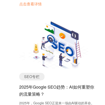
Google搜索结果页面直接找到所需信息而无需点击任
点击查看详情
何链接，这种现象既反映了用户行为的转变，也对
SEO策略提出了新的挑战。本文将从零点击搜索的定
义、原因、行业影响、技术驱动因素以及AI赋能SEO
的应对策略等方面进行全面解析。 1. 什么是零点击
搜索？ 零点击搜索是指用户在搜索引擎页面直接获
取所需信息的行为，无需点击外部网站链接即可完成
需求。这一现象由Google通过知识面板、精选摘要等
功能优化推动，近年来在全球范围内呈现快速增长趋
势： 数据统计： 美国58.5%的Google搜索和欧盟
59.7%的搜索以零点击结束。 影响显著： 对依赖搜
索流量的网站来说，零点击搜索直接减少了潜在访客
数量。 2. 零点击搜索的主要驱动因素 （1）
Google生态的强化 Google通过知识面板、精选摘要
SEO专栏
以及直接操作功能（如航班查询、汇率转换等）吸引
用户留在其平台内，提高其服务黏性。 （2）用户
2025年Google SEO趋势：AI如何重塑你
行为变化 现代用户尤其是移动端用户，倾向于快速获
的流量策略？
取信息，直接答案的搜索方式更符合即时需求。
（3）技术与算法优化 Google的算法更加智能，能够
2025年，Google SEO正迎来一场由AI驱动的革命。