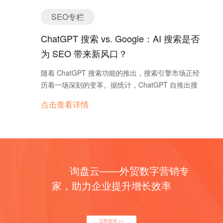
中转后，谎称产自该第三国以避免美国对中国商品征
SEO专栏
收的高额关税。 “实质性改变”原则的重要性：美国
海关判断货物原产地的关键在于“实质性改变”原则。
ChatGPT 搜索 vs. Google：AI 搜索是否
根据这一原则，只有当在中国生产的零部件在第三国
为 SEO 带来新风口？
经过了根本性的改变，使其在名称、特性和用途上都
与原零部件不同，形成了一种全新的商品时，该第三
随着 ChatGPT 搜索功能的推出，搜索引擎市场正经
国才会被认定为最终产品的原产国。简单的重新包
历着一场深刻的变革。据统计，ChatGPT 自推出搜
装、重新贴标签或进行微小的加工通常不被认为是实
索功能以来，用户量迅速增长，月活跃用户已超过2
点击查看详情
质性改变。例如，仅仅将中国的零部件在墨西哥组装
亿，并且这一数字仍在不断攀升。这表明新型搜索模
成电机，美国海关就认定这并未构成实质性改变，该
式的市场份额正在快速扩大，对传统搜索引擎形成了
电机仍然被视为中国产品。再比如，从越南进口的散
明显的冲击。传统搜索引擎（如 Google 和 Bing）以
装未印刷的卷筒纸在A国经过印刷、裁剪、折叠等复
链接为核心，提供大量搜索结果，而 ChatGPT 则通
杂工序制成礼品纸，就被美国海关认定为在A国发生
过整合与分析，为用户呈现直接答案。 这一新趋势
了实质性改变。因此，“实质性改变”的认定是高度依
询盘云——外贸数字营销专
是否意味着 SEO 正迎来新的风口？本文将从
赖具体事实的，需要根据具体的产品和加工过程来判
ChatGPT 搜索的特点与其对 SEO 的影响入手，探讨
家，助力企业提升增长效率
断。 美国海关日益加强的监管和审查：面对通过转
这一变化为企业带来的挑战和机遇。 一、ChatGPT
口贸易规避关税的现象日益增多，美国海关与边境保
搜索的特点 最初，许多人认为 ChatGPT 搜索会直
护局（CBP）正在加大监管和审查力度。特别是对于
接从单个搜索引擎中提取结果，总结并将结果返回给
立即咨询 >>