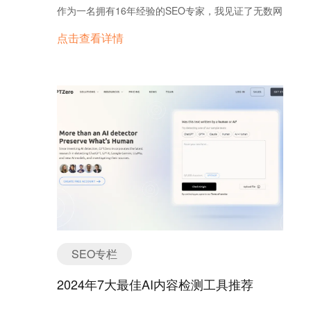
高效解析用户意图，并提供精准答案，减少了用户点
作为一名拥有16年经验的SEO专家，我见证了无数网
击链接的必要性。 （4）语音搜索与AI生成摘要 随
站因未能适应变化而流量暴跌，也看到那些紧跟趋势
点击查看详情
着语音助手和生成式AI的普及，用户通过语音搜索和
的网站实现逆袭。AI如何影响SEO？Google SEO还
AI摘要获取信息的需求不断上升，加剧了零点击趋
有未来吗？这篇文章将为你揭示2025年SEO的生存
势。 3. 零点击搜索的行业影响 （1）新闻行业 知
法则，助你抢占流量先机。 引言：SEO的新时代已
识面板和头条新闻模块减少了用户跳转新闻网站的需
到来 2025年，Google仍是搜索领域的王者，但AI
求。 （2）电商行业 Google Shopping模块通过直
的崛起让SEO规则发生了翻天覆地的变化。从智能化
接展示商品信息，削弱了用户访问第三方电商网站的
的搜索结果到用户行为的转变，SEO从业者面临前所
动力。 （3）本地服务 Google My Business的信息
未有的挑战。这篇文章将结合最新数据和实战经验，
卡直接展示商家的营业时间、位置和联系方式，缩短
带你看清2025年的SEO趋势，助你在AI时代脱颖而
了用户访问官网的路径。 （4）内容型网站 零点击
出。 2025年Google SEO的现状 Google的持续霸
搜索使得用户在Google页面直接获取答案，导致内容
主地位 尽管AI搜索工具（如ChatGPT）来势汹汹，
型网站流量显著下降。 4. 应对零点击搜索的SEO策
Google在2025年依然占据主导地位。根据AIOSEO
略 （1）优化内容成为搜索结果的答案 结构化数据
的最新报告，有机搜索仍贡献了网站流量的45%。
（Schema Markup）：通过标记内容，提升在知识
Google通过AI优化用户体验，巩固了其地位，这意味
SEO专栏
面板和精选摘要中出现的概率。 直接回答问题：提供
着SEO仍有巨大潜力。 算法升级的信号 2024年的
清晰、简明的答案，符合用户搜索习惯。…
核心更新表明，Google对内容质量和用户体验的要求
2024年7大最佳AI内容检测工具推荐
愈发严格。2025年，INP（交互到下一次渲染）成为
Core Web Vitals的关键指标，低质量AI生成内容将面