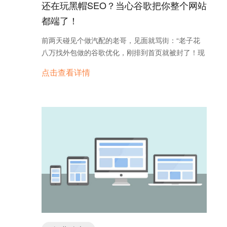
象，往往决定了是否进一步下单、是否愿意合作、是
还在玩黑帽SEO？当心谷歌把你整个网站
否信任企业的服务能力。 相比之下，那些外贸公司
都端了！
在要求工厂发样品时，往往事无巨细： 要求明确的
包装规范； 提前准备好照片、视频、功能演示； 附
前两天碰见个做汽配的老哥，见面就骂街：“老子花
带公司介绍、产品说明、检测报告； 打包时附带多份
八万找外包做的谷歌优化，刚排到首页就被封了！现
名片与宣传手册； 连快递单号、运输方式都做详细说
在连公司名都搜不着！” 我拿他网站一查——好家
点击查看详情
明。 这些“啰嗦”的动作，恰恰是建立信任的关键。
伙，页面上密密麻麻塞了三百多次“auto parts”，这是
工厂端若能借鉴成熟外贸公司的样品管理模板，无需
把谷歌当傻子糊弄呢？ 黑帽SEO的七种死法 这些
从零构建，就能有效提升专业度。 样品发得好，订
剑走偏锋的骚操作，坑了不知多少外贸老板： 关键
单不会少：标准化建议清单 针对当前外贸实操的需
词填鸭: 恨不得每段都插20个关键词，读起来跟结巴
求，建议将样品发货流程标准化执行，以下是较为完
似的。 垃圾外链养殖场: 花六千块买五千个论坛签名
整的建议模板： 1. 发货前：360度无死角拍摄 产
外链，结果链向的全是菠菜网站。 隐形文字障眼法:
品照片（正面、侧面、细节、尺寸参考）； 功能视频
把白色字体的“valve manufacturer”铺满背景。 自动
（如有使用场景或技术演示，需拍摄演示过程）； 包
生成器量产: 用工具批量生产五百篇“pump
装拆箱流程记录，便于客户了解最终收货状态。 2.
supplier”伪原创。 最绝的是某深圳大厂，搞了20个
包装要求：安全、美观、专业 最小包装原则：样品
镜像网站互相导流，结果被谷歌一锅端——主站输入
应单独打包，体现细节处理； 双层包装结构：内箱用
公司网址直接提示“该网站可能 hacked”。 谷歌猎杀
于展示，外箱用于运输抗压； 防护要求：防尘、防
黑名单有多狠？去年有个真实案例：某地灯具厂在文
水、防震、防摔、防压； 品牌识别：外箱/包装袋上
章里偷偷堆了“LED light manufacturer”，又在页脚挂