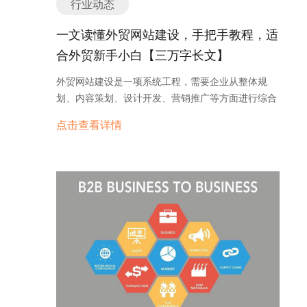
行业动态
建议印上公司LOGO，提升印象分； 内部内容清单：
了五十个不同国家的城市词。开始两个月流量暴涨，
产品使用说明书； 公司介绍或画册； 产品合格证、
结果第三个月网站直接被踢出谷歌索引！更扎心的
一文读懂外贸网站建设，手把手教程，适
CE、FCC等认证复印件；…
是，现在连外链农场都不好使了。谷歌去年更新的
合外贸新手小白【三万字长文】
SpamBrain系统，能直接识别出“用越南语写的美妆
产品评论里插英文工业关键词”这种骚操作。 我们给
外贸网站建设是一项系统工程，需要企业从整体规
一家被误伤的机械厂申诉时，谷歌官方回复亮
划、内容策划、设计开发、营销推广等方面进行综合
了：“贵站友链中有7%来自已被标记的作弊站点”。
考虑。企业应根据自身的实际情况，制定科学合理的
点击查看详情
白帽玩家躺着收钱的秘密 江苏有个做实验室仪器的
外贸网站建设计划，以实现外贸网站建设的目标。后
老板特逗：花三万八找人写100篇专业文章，每篇都
续我们将分六讲，为您带来外贸网站建设手把手教
老老实实回答客户真实问题。最近谷歌更新算法后，
程，非常适合新手小白阅读。
他们“how to calibrate pH meter”这篇居然干翻了美
国同行——就因为文章里加了校准视频+可下载的
PDF操作手册。 说句大实话：现在谷歌就认死理
—— ✅ 用户看完你的文章会不会按后退键？（停留
时间决定生死） ✅ 手机加载你网站要不要3秒以上？
（AMP页面现在权重飙升） ✅ 文章是不是用机器翻
译的塑料英语？（LSI关键词识别语义关联） 三招
合规上车指南 内容断舍离: 把那些自嗨的“best
supplier”文案全删了！用询盘云的行业热词分析功