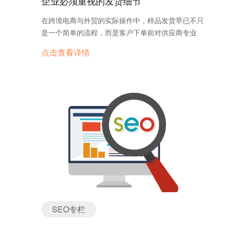
企业必须重视的发货细节
在跨境电商与外贸的实际操作中，样品发货早已不只
是一个简单的流程，而是客户下单前对供应商专业
度、交付能力与服务意识的全面评估。 尤其对于工
点击查看详情
厂型外贸企业来说，样品往往是打动客户的“敲门
砖”。然而，很多团队在发货环节掉链子，导致本来
谈得不错的客户，最终因为对样品的不满意而流单，
实属可惜。 在实际业务中，流传着这样一句话：“不
发样品还好，一发样品客户就跑了。”听上去像是笑
谈，其实折射的是——多数工厂对样品发货缺乏标准
化流程与重视程度，使得前期投入的时间、人力、机
会都被浪费。 这类问题并非孤例，以下几点建议可
帮助工厂型外贸企业建立起专业、高效、可信赖的样
品发货管理流程。 样品发货常见问题：流程不控、
细节失守 在不少工厂的管理体系中，样品被视为“不
挣钱的东西”： 材料成本高 人力成本投入大 发货流
程繁琐 客户还未必下单 但问题在于，正因为样品亏
SEO专栏
钱，所以更要发得有品质感。客户收到样品的第一印