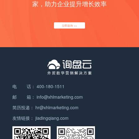
注意连贯性 社交媒体平台的受众用户数量庞大，品牌
家，助力企业提升增长效率
一次，每个月对PRODUCS& TREAD LEADS进行一
关键词。保证标签中有你的公司名。长度不超过60个
与受众之间的互动联系快速，但难以准确预测其传播
次EDIT。 8.邮箱 B2B平台在收到客户询盘后，有的
字符。 给每个网页写一段独特的描述，用1个或多个
效果。因此，外贸企业在传播品牌信息的过程中要建
转发到你登记的邮箱里，有的是不转发的。因此有必
你指定给这个网页的目标关键词。长度不超过155个
立良好的双向传播机制，及时回应受众的问题，做好
要自己发一个询盘给自己，看看是什么情况。如果平
立即咨询 >>
字符。 保证目标关键词出现在每个页面的url中。 保
交流沟通工作。由于社交媒体的开放性与速度性，品
台不转发，那就要定期登陆看一下有没有询盘信息
证每个页面有且只有1个h1标签，最好包含一个目标
牌方如果不能第一时间回应品牌不良评价，各种虚假
了。 9.最后检查 完成所有登录等工作后有必要自己
关键词在里面。 保证你网站所有的页面从首页至多点
信息和谣言就会快速蔓延整个网络，扩大危机范围。
全面检查一下看有没有小的错误等等，及时更正。
击3次就可以达到。如果你有更深的页面，考虑从你
为避免这样的问题，品牌应该在活动策划阶段进行充
10.保持良好的心态 如果有收获则更好，加倍努力，
的主要导航页面或目录页面连接到该页面。 当你从网
分调研，既要考虑到社交媒体平台上的传播活动聚焦
获取更多的询盘。如果没有收获，保持良好的心态很
站的其他地方连接到指定页面时，用该页面的一个目
的消费者注意力、消费者的参与性，又要考虑良好传
重要，分析询盘率低的原因，从中寻找更好的方法或
标关键词作为锚文本。 当你网站有很多图片时，为图
播效果产生后的品牌成本支出承受力，否则不仅不能
途径。 “询盘云”的B2B模块，是一款帮助外贸企业达
片加上alt标签，保证搜索引擎能够理解用户所能看到
产生四两拨千斤的效果，反而会导致品牌信誉受损。
到一键发布产品信息的平台，该平台360度全面对接
电 话：
400-180-1511
的。 4.内容： 保证你网站的每个页面至少有300字的
2.海外社交媒体运营应该打破单一主题束缚 海外社交
各大免费B2B平台，无需登录平台账号，就可一键上
独特内容，不和网站的任何页面内容重复。 在你网站
邮 箱：
info@xhlmarketing.com
媒体的出现改变了外贸企业品牌传播的格局，原来的
传多个产品，强大快捷键同步一体化模式，更有效地
的域名下建一个博客，并且尽可能多的发布内容(最
媒体中心发生了真正的移位，以消费者为中心成为了
简历投递：
hr@xhlmarketing.com
为客户和企业带来流量与询盘！
开始保证一个月至少2篇)。写一些你认为有趣并且有
铁律。媒体渠道的丰富性让用户拥有了太多眼花缭乱
价值的文章。 除了文字，创建视频，图文，PDF下载
友情链接：
jiadingqiang.com
的选择，这种选择意味着内容为王的竞争。 一些外贸
文件等内容。 找到你产品或服务的2-3个主要受众，
企业对产品的描述过于单一化，让潜在客户产生视觉
为每个受众创建独特的内容。关注他们个人最需要什
疲劳。如果对产品可以多主题描述，客户无疑会耳目