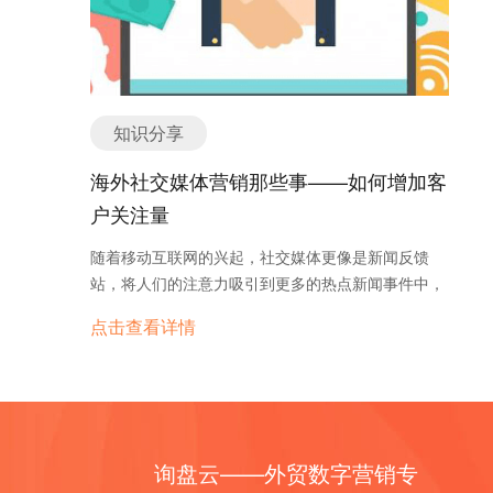
个产品要有详细地介绍，名称，功能，规格，代号等
户是通过谷歌的自然搜索找到你网站的。 给你的网站
等，这样可以让客户看到你严谨的风格，同时加深产
创建一个robots.txt文件并上传到你网站的根目录下。
品的印象。不要笼统地介绍，甚至所有的产品都用同
给你的网站创建一个sitemap.xml 文件并上传到你网
一个介绍。产品介绍里面要适当包含关键词，如果可
站的根目录下(或者在从你网站的CMS里添加个这个
以进行超链接一定不要放过。有兴趣的朋友可以看一
特征)。将sitemap文件提交到谷歌管理员工具里，便
知识分享
下这个公司的网站，看看他们对产品的介绍是否对你
于谷歌抓取你的网站。 2.关键词研究： 罗列出你的
有所启发。一些情况下，你所想登陆的产品在这个平
所有产品或服务。你如何搜索它们?你的潜在客户会
海外社交媒体营销那些事——如何增加客
台上已经有了无数家的付费登陆，这时可以考录登率
怎么搜索它们?想出尽可能多的组合 用Google
户关注量
一些别人登录较少而本工厂又做的产品，这样另辟蹊
Keyword Planner 工具来扩展你的关键词列表。 当关
径会多一些曝光率。 6.产品图片 产品图片是吸引眼
键词列表完成后，输入所有的关键词到Google
随着移动互联网的兴起，社交媒体更像是新闻反馈
球的地方，一定要清晰漂亮，这样子客人看了才会有
Keyword Planner 来看看关键词的特性(搜索量，竞
站，将人们的注意力吸引到更多的热点新闻事件中，
深刻的印象。曾经看到过国内一家公司网站，里面的
争度，PPC等)。 筛选出搜索量相对比高但PPC相对
譬如美国公布增加500亿美元的25%进口关税或者日
产品图片处理得让人看了就有一种要买它产品的冲
点击查看详情
比较低的的关键词组，这些就是你的目标关键词。搜
本吃核辐射视频致死的讨论。 如果中小型外贸企业只
动，大家可以借鉴一下。图片上如果可以水印公司网
索量比较高意味着很多人在找这个产品，竞价比较低
是在社交媒体上发布普通的硬性广告，无疑很难吸引
址也是可以考虑的。PS的知识多少还是要知道一点
意味着竞争相对没那么高。 把目标关键词进行分组，
潜在客户，由于海量的网络信息迎面扑来，无论多么
的。 7.网站管理 新登记网站在始半年往往会有一些
语义相同的关键词分为一组，并为每个组指定一个页
优质的产品内容信息终将被网络海洋淹没掉。所以外
好的效果，但是时间久了以后效果就感觉要减弱一
面。如果有词组找不到合适的网页，那把这些词组放
贸企业不仅需要勤发海外社交媒体，还需要对海外社
些，可能是收索引擎也有了左手握右手的感觉，哈
到博客文章中。 3.站内优化： 给每个网页写一个独
询盘云——外贸数字营销专
交媒体客户关注量进行提升。 1.海外社交媒体运营应
哈，因此要不断地进行更新。建议每1-2周REPOST
特的title标签，用1个或多个你指定给这个网页的目标