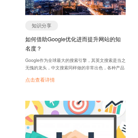
GOOGLE，YAHOO或百度一下，找到容易收录的平
台，这里不多讲了。 2.注册 很多朋友在注册的时候
喜欢用公司或者自己名字的一些简写，这不是一个好
知识分享
的习惯。网站一般都会给会员一个二级域名，因此如
果能够以自己公司的主打产品名称来注册的话，就会
如何借助Google优化进而提升网站的知
有一个含有关键字的二级域名了，这对于搜索效果是
名度？
很有帮助的。比如以Great Wall这个单词在ec21上面
注册，就可能得到一个
Google作为全球最大的搜索引擎，其英文搜索是当之
http：//www.ec21.greatwall.com的域名，这样对搜
无愧的龙头，中文搜索同样做的非常出色，各种产品
索还是有一点点地帮助的。 3.网站信息登录 尽可能
非常丰富，创新意识强，各类搜索产品和非搜索产品
点击查看详情
完整的提交公司信息，地址电话网址邮箱联系人等
都做得非常好，比如地图搜索、图书搜索、论文搜索
等。看到很多朋友只一下公司名称，其余的全空白，
等 外贸人挤破头都想在谷歌有一席之地，因为想做好
这样给人感觉不严谨不可靠。虽然我们是免费的但要
外贸，网站优化是营销利器！ 那新网站该从哪里开始
做到简约而不简单。 4.网站功能使用 进行产品登陆
做谷歌SEO呢?这里有一份清单，有些只需要几分钟
前，可以先看几家在这个平台上已经注册的会员的网
即可完成，有些需要开发的协助。但是每一点都会给
站，这样会大体了解一下这个平台都有什么功能，有
你的网站带来显著的好处。 1.基本设置： 安装谷歌
效利用。以免自己当时没有发现，还要回头进行修
分析工具(GA)。 安装谷歌管理员工具。 将谷歌管理
改，浪费时间。 5.产品登录 产品要合理的分类，每
员工具和GA绑定起来，便于更深入的分析有多少用