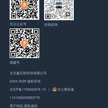
么? 要一直谈论你的产品，谈点其他你黏性感兴趣的
一新。 譬如下面对产品的描述内容： 90％of the
话题。保持他们对你网站的兴趣，这样他们转化成客
basic raw materials available locally． Huge
户的可能性会很高。 5.链接建设： 找到你的竞争对
livestock with asteady growth rate． Unique grain
手，用MOZ的Open SiteExplorer分析他们的外链
patternand fiber structure of cattle，high quality
关注公众号
(Inbound Links选择OnlyExternal)，看看谁在网上提
在线咨询
andreputation of natural leather． Ample supply
到他们。通过列表找到可联系的资源。 通过博客或
ofcompetitive workforce Availability of
SNS的粉丝基数，找到行业内的influencer。时刻关
laborcomparatively in low cost． Competitive
注他们的动态，找到合适的时机去联系对方并展现你
priceadvantage in international market． 当前海外
的内容。 6.工具： 询盘云是基于AI和大数据的外贸
社交媒体平台上充斥着粗制滥造、毫无新意的品牌传
B2B电商全网营销SaaS工具，集合在线客服、询盘管
播内容， 植入广告的软文推广已经到了泛滥成灾的地
理、营销推广等功能，不仅帮助企业打通
步，网络用户早已产生强烈的排斥心理，但很多海外
视频号
GoogleAdWords和Facebook模块，使他们可以免翻
社交媒体平台仍然效仿此法，毫无与时俱进的创新精
墙查看Google AdWords常用表单和使用Facebook营
神。…
北京鑫互联科技有限公司
销推广，而且还提供多账号绑定，营销内容一键发布
2024-2028 版权所有
的服务，企业可以随时随地查看营销全流程数据，提
高广告投放效率。最重要的是询盘云利用最先进的人
京ICP备17009200号-10
|
京公网安备
工智能和深度学习技术，可以通过数据对营销效果进
11010502058537号
行反馈。
用户协议
隐私条款