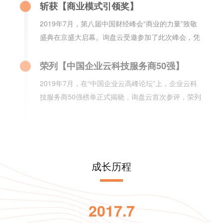
斩获【商业模式引领奖】
2019年7月，第八届中国财经峰会“商业的力量”致敬
盛典在京盛大启幕。询盘云受邀参加了此次峰会，凭
借开创的外贸营销新模式和优质服务，斩获了【商业
模式引领奖】。
荣列【中国企业云科技服务商50强】
2019年7月，在“中国企业云高峰论坛”上，企业云科
技服务商50强榜单正式揭晓，询盘云首次参评，荣列
【中国企业云科技服务商50强】。
入选【ToB行业影响力·产品价值榜】
2019年12月，「ToB行业头条」发布了2019年「ToB
行业影响力榜」，询盘云入选【ToB行业影响力·产品
成长历程
价值榜】。
荣膺【年度最佳外贸营销SaaS产品】
2020年8月，SaaS领域的权威盛会“（第五届）中国
2017.7
SaaS应用大会”在上海落下帷幕，询盘云在“云领