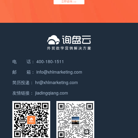
立即咨询 >>
【年度最佳外贸营销SaaS产品】【年度最具投资价值
SaaS提供商】两项大奖。
斩获【商业模式引领奖】
2019年7月，第八届中国财经峰会“商业的力量”致敬
盛典在京盛大启幕。询盘云受邀参加了此次峰会，凭
借开创的外贸营销新模式和优质服务，斩获了【商业
模式引领奖】。
荣列【中国企业云科技服务商50强】
电 话：
400-180-1511
2019年7月，在“中国企业云高峰论坛”上，企业云科
邮 箱：
info@xhlmarketing.com
技服务商50强榜单正式揭晓，询盘云首次参评，荣列
简历投递：
hr@xhlmarketing.com
【中国企业云科技服务商50强】。
友情链接：
jiadingqiang.com
入选【ToB行业影响力·产品价值榜】
2019年12月，「ToB行业头条」发布了2019年「ToB
行业影响力榜」，询盘云入选【ToB行业影响力·产品
价值榜】。
荣膺【年度最佳外贸营销SaaS产品】