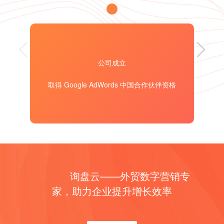
奖”的评选中上荣获【年度最佳外贸营销SaaS】称
号，这是继2019年之后，询盘云第二次获奖。
荣登【2020年中国最受分析师关注新经济 独角兽企业TOP100榜单】
2020年10月，询盘云荣登《2020年中国最受分析师
关注新经济独角兽企业TOP100榜单》，该榜单由全
公司成立
球领先的新经济行业数据挖掘和分析机构iiMedia
Research权威发布。
荣登【2020大数据产业创新服务·产品榜】
取得 Google AdWords 中国合作伙伴资格
2020年11月，数据猿推出了“数智跃新，破浪而出
——大数据的2020，我的2021”大型年度主题策划活
动，行业首创的询盘云Marketing CRM荣登【2020大
数据产业创新服务·产品榜】。
获选【2020中国科创产业新锐TOP50】
2020年12月，由创业黑马主办的第十三届创业家年会
在北京举行，询盘云凭借先进的创新能力及产品优势
询盘云——外贸数字营销专
从700多家企业中脱颖而出，荣登【2020中国科创产
家，助力企业提升增长效率
业新锐TOP50】榜单。
荣膺【年度最佳外贸营销SaaS产品】【年度最具投资价值SaaS提供商】
2019年5月，在中国SaaS应用大会上，询盘云荣膺