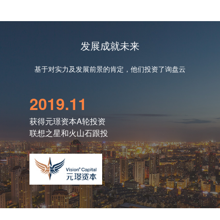
发展成就未来
基于对实力及发展前景的肯定，他们投资了询盘云
入选【ToB行业影响力·产品价值榜】
2019.11
20
2019年12月，「ToB行业头条」发布了2019年「ToB
获得元璟资本A轮投资
获得火
行业影响力榜」，询盘云入选【ToB行业影响力·产品
联想之星和火山石跟投
老股
价值榜】。
荣膺【年度最佳外贸营销SaaS产品】
2020年8月，SaaS领域的权威盛会“（第五届）中国
SaaS应用大会”在上海落下帷幕，询盘云在“云领
奖”的评选中上荣获【年度最佳外贸营销SaaS】称
号，这是继2019年之后，询盘云第二次获奖。
荣登【2020年中国最受分析师关注新经济 独角兽企业TOP100榜单】