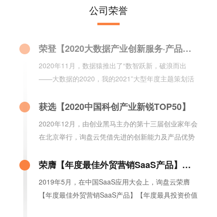
2020年10月，询盘云荣登《2020年中国最受分析师
公司荣誉
关注新经济独角兽企业TOP100榜单》，该榜单由全
球领先的新经济行业数据挖掘和分析机构iiMedia
Research权威发布。
荣登【2020大数据产业创新服务·产品榜】
2020年11月，数据猿推出了“数智跃新，破浪而出
——大数据的2020，我的2021”大型年度主题策划活
动，行业首创的询盘云Marketing CRM荣登【2020大
数据产业创新服务·产品榜】。
获选【2020中国科创产业新锐TOP50】
2020年12月，由创业黑马主办的第十三届创业家年会
在北京举行，询盘云凭借先进的创新能力及产品优势
从700多家企业中脱颖而出，荣登【2020中国科创产
业新锐TOP50】榜单。
荣膺【年度最佳外贸营销SaaS产品】【年度最具投资价值SaaS提供商】
2019年5月，在中国SaaS应用大会上，询盘云荣膺
【年度最佳外贸营销SaaS产品】【年度最具投资价值
SaaS提供商】两项大奖。