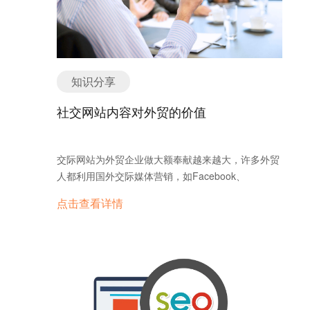
赞、分享和评论了企业发布的内容。了解覆盖人数有
助于企业了解哪些帖子最具吸引力，进而创建更多这
类帖子，促进用户参与互动。 2、主页浏览量 主要浏
览量主要是衡量有多少用户查看了企业的主页，以及
这些用户查看了主页的哪些版块。此外，企业开可以
知识分享
按照年龄、性别和地区查看浏览主页的受众的详细统
计信息。企业可以利用这些信息面向不同的受众投放
社交网站内容对外贸的价值
速推帖和广告，或者定制他们感兴趣的内容。 3、主
页操作 主要操作主要衡量粉丝在社交媒体平台中采取
了哪些操作，例如访问网站或点击行动号召按钮等。
交际网站为外贸企业做大额奉献越来越大，许多外贸
这有助于企业调整主页内容，吸引用户采取企业希望
人都利用国外交际媒体营销，如Facebook、
粉丝执行的操作。 4、帖子表现 帖子表现主要衡量的
Linkedin、Google+等来开发海外客户，保护客户，
是各主页帖子在特定时间段内的表现。企业可以衡量
点击查看详情
进行海外宣扬和推行，那为什么交际媒体关于外贸有
到每篇帖子的覆盖人数、以点击和发表心情方式回应
这么大的作用呢? 传统的网站一般都会有信息的保护
帖子的人数，以及相关帖子类型，从而快速分析出哪
和更新，可是也只能是网站上有什么，用户看什么。
些帖子表现最佳。 5、销售转化 企业社交媒体营销的
可是交际媒体却大不一样。沟通功用是网站的主要内
最终目的是促进销售的转化，因此销售转化是企业衡
容，运营者只需保护网站的安稳即可。交际媒体的内
量营销绩效的重要维度。如果企业属大众消费品类等
容都是用户自己发生的，有很强的互动性和原创性。
B2C行业，销售转化周期较短甚至可以线上成单，销
很多的信息发生在交际媒体渠道，建议论题，吸引查