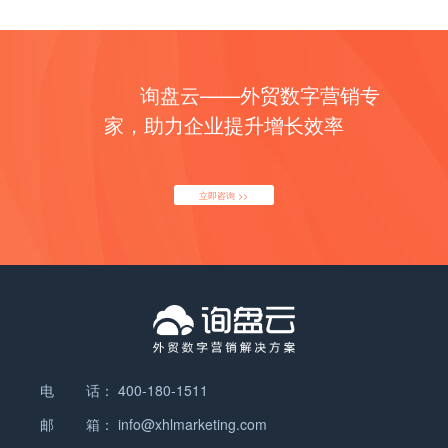
上发布信息时需要注意以下问题： 1.发布的内容要围
绕客户可能搜索的关键词来写，以客户能够在Google
上搜索到为第一目的。 2.尽量写原创性高的产品介
绍。每个搜索引擎收录都是有一定的自己的规则，同
询盘云——外贸数字营销专
一产品信息，在太多地方出现，收录会大大的降低，
家，助力企业提升增长效率
尽量自己写产品介绍，而不是从别人那里抄袭，以增
强产品介绍的原创性。 3.产品介绍清晰，言简意赅的
描述。如果你抱着只要不断堆砌产品关键词的想法去
立即咨询 >>
写，也不要抱着我没那么多文字介绍，就不断的复制
上一两段说明进来贴补数据，那样的话还是劝你别白
费心机。 4.关键词合理的分布。一般建议是在不影响
表述的完整性和精炼的前提下尽量多放关键词。一般
B2B外贸平台在你发布信息的时候都要求填写主要产
品（Main Product或者Keyword ）,这实际就是要你
填写被搜索的关键词，那你可以借助Google的关键词
工具来筛选该产品最常规的叫法，同时在上面也能参
电 话：
400-180-1511
考这些关键词被使用或者被搜索的热门程度和频率，
这样你的信息才有被更多的采购商搜索到的机会。 5.
邮 箱：
info@xhlmarketing.com
产品图片尽量清晰，最好能处理得比较顺眼，同时考