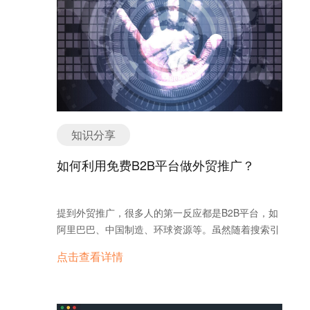
具、CRM系统、数据分析、海外营销平台为一体的外
外链，结果链向的全是菠菜网站。 隐形文字障眼法:
贸全网营销 SaaS 平台，针对外贸企业出海营销中的
把白色字体的“valve manufacturer”铺满背景。 自动
痛点，诚意提供解决方案。
生成器量产: 用工具批量生产五百篇“pump
supplier”伪原创。 最绝的是某深圳大厂，搞了20个
镜像网站互相导流，结果被谷歌一锅端——主站输入
公司网址直接提示“该网站可能 hacked”。 谷歌猎杀
黑名单有多狠？去年有个真实案例：某地灯具厂在文
章里偷偷堆了“LED light manufacturer”，又在页脚挂
知识分享
了五十个不同国家的城市词。开始两个月流量暴涨，
结果第三个月网站直接被踢出谷歌索引！更扎心的
如何利用免费B2B平台做外贸推广？
是，现在连外链农场都不好使了。谷歌去年更新的
SpamBrain系统，能直接识别出“用越南语写的美妆
产品评论里插英文工业关键词”这种骚操作。 我们给
提到外贸推广，很多人的第一反应都是B2B平台，如
一家被误伤的机械厂申诉时，谷歌官方回复亮
阿里巴巴、中国制造、环球资源等。虽然随着搜索引
了：“贵站友链中有7%来自已被标记的作弊站点”。
擎和社交网络的发展，传统的B2B平台的推广效果呈
点击查看详情
白帽玩家躺着收钱的秘密 江苏有个做实验室仪器的
下降趋势。但不可否认，B2B推广依然是目前外贸推
老板特逗：花三万八找人写100篇专业文章，每篇都
广中重要的途径之一。 虽然我们不建议，但确实有一
老老实实回答客户真实问题。最近谷歌更新算法后，
部分起步的外贸公司是从B2B推广开始的，尤其是免
他们“how to calibrate pH meter”这篇居然干翻了美