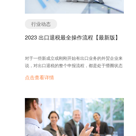
广告成效，获得准确成效。 深入了解受众的人口统计
数据（包括年龄、性别和地区），帮助运营人员作出
正确的广告投放决策。 2、衡量重要的指标 几乎可以
行业动态
衡量对广告主的业务具有重要意义的所有成效：包括
品牌信息覆盖的用户数量，以及效果类广告带来的购
2023 出口退税最全操作流程【最新版】
买量。 这些指标有助于计算通过广告获得的投资回报
(ROI)。通过计算投资回报，可以了解广告对于促进
业务发展的价值。 3、跨所有平台对比成效 跨所有平
对于一些新成立或刚刚开始有出口业务的外贸企业来
台衡量：包括跨设备、浏览器、发行商衡量，以及衡
说，对出口退税的整个申报流程，都是处于懵圈状态
量线上和线下的成效。 整合各平台数据，整体了解营
的，不知道怎么办理，去哪办理，办理顺序等等。
点击查看详情
销活动的表现。 广告主可以调整广告策略，充分利用
广告花费获得最优成效。 二、社交媒体营销效果衡量
的维度 社交媒体营销效果衡量可以从多维度进行进
行，下面就简要介绍下社交媒体营销主要的绩效度量
维度。 1、覆盖人数 覆盖人数指用户设备屏幕中出现
过企业主页帖的用户人数，可以按“总数”、“自
然”和“付费”细分。通过衡量覆盖人数，企业可以有效
衡量营销覆盖的粉丝群体，比如有多少用户查看、