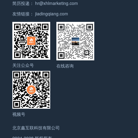
简历投递：
hr@xhlmarketing.com
虑容易被客户在Google上搜到。容易被Google抓取
的图片信息一般有如下特征：所占空间小、清晰度
友情链接：
jiadingqiang.com
高、独创性高、标题合理。所以产品图片要清晰度
高；保证清晰的前提尽量缩小尺寸，但是不能太小；.
尽可能原创图片；图片的标题合理，能写图片ALT属
性的一定要加上ALT属性。 6.不要用Word文档复制
粘贴，而将产品信息复制到记事本、写字板。很多人
不注意的时候都是从文档里拷贝产品介绍到B2B平台
关注公众号
上的，别看它事情没什么区别，但实际上区别很大。
在线咨询
同一段文字，从Word拷贝过去占的空间是从写字板
上拷贝过去的四倍。特别是有的网站有字数限的时
候，这个是关系比较大的。 询盘云整合了国外100个
B2B平台，凭借良好的技术实力，实现了将客户产品
和公司信息自动同步到这些平台上，免去了业务员找
平台、注册平台、发布产品的繁琐操作，业务员可以
视频号
将更多的精力放在谈客户、成交客户上。另外，如上
所述，必须有一个外贸网站作为基础，免费B2B推广
北京鑫互联科技有限公司
才能发挥其作用。如果您还属于外贸起步阶段，没有