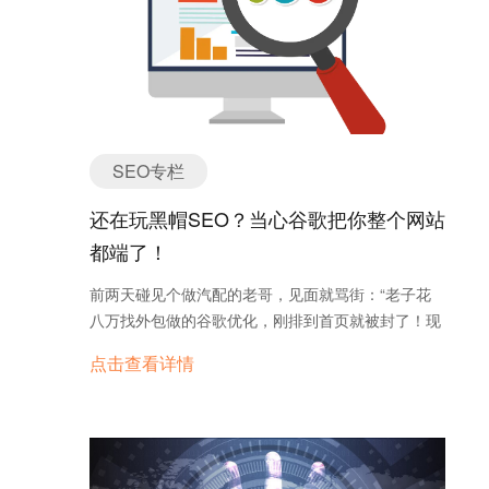
售转化直接看当期销售额就可以；如果企业属于工业
找蜘蛛爬取，对录入有很大的协助。查找引擎也期望
制造品等B2B行业，销售转化周期则会较长，衡量也
可以利用大众的力气去排序，可以为查找排名提供参
就更为困难一些。 三、绩效度量与优化的方法 利用
考。 查找引擎对交际网站的录入速度是极其快的，可
社交媒体营销工具是进行社交媒体营销效果衡量的有
以说是时势录入。新的页面发生时，最快的录入速度
效方法。有一些社交媒体平台会为企业提供一些绩效
一分钟。但关于传统的网站来说，这是无法到达的，
度量的工具。比如，Facebook为企业提供了成效分
有时的录入时间可能是一个月，或许会更长。高权重
析工具，企业可以在自己的公共主页免费查看
SEO专栏
的网站录入速度相对快一些。所以，交际网站有它独
Facebook主页的营销成效，如果企业在Facebook上
特的优势。 交际媒体具有传达性强的特点。在一个大
还在玩黑帽SEO？当心谷歌把你整个网站
投放了广告，企业可以在广告管理后台看到更为详细
的主题下，会发生许多碎片化的内容。正是以这些细
的主页分析数据，并为企业提供广告优化建议。此
都端了！
微的内容为小枢纽串联起个别，发生激烈的传达效
外，国内外也有一些针对社交媒体营销设计的数据分
应，招引新的用户。 由于热度较高，信息量较大，链
前两天碰见个做汽配的老哥，见面就骂街：“老子花
析工具，比如Hootsuite、buffer、询盘云等。 询盘云
接较多，所以愈加招引查找蜘蛛的留意，这是交际网
八万找外包做的谷歌优化，刚排到首页就被封了！现
是一款针对外贸场景的营销管理SaaS软件，它集成
站天上的长处。 交际媒体现在成为外贸互联网营销的
在连公司名都搜不着！” 我拿他网站一查——好家
了企业外贸营销过程中营销推广、在线转化和询盘管
点击查看详情
要点，通过传达效应和粉丝效应带来更多的潜在客
伙，页面上密密麻麻塞了三百多次“auto parts”，这是
理的所有功能，打通了流量获取-营销管理-销售管理
户，到达为外贸网站引流的意图，有的乃至直接在交
把谷歌当傻子糊弄呢？ 黑帽SEO的七种死法 这些
全流程。利用询盘云企业可以在一个软件内记录与分
际媒体上达成买卖。交际媒体，不能割舍的营销利
剑走偏锋的骚操作，坑了不知多少外贸老板： 关键
析营销过程中的所有数据，可以有效帮助企业完善客
器。 询盘云是一款由拥有十多年外贸出海营销经验产
词填鸭: 恨不得每段都插20个关键词，读起来跟结巴
户画像，衡量营销效果，降低营销成本，提升营销效
品经理和强大的技术团队合力策划研发的，集聊天工
似的。 垃圾外链养殖场: 花六千块买五千个论坛签名
率。