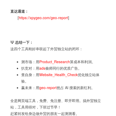
直达通道：
[
https://xpygeo.com/geo-report
]
💡 总结一下：
这四个工具刚好串联起了外贸独立站的闭环：
测市场：用
Product_Research
算成本和利润。
扒竞对：用
ads
偷师同行的优质广告。
查自身：用
Website_Health_Check
优化独立站体
验。
赢未来：用
geo-report
抢占 AI 搜索的新红利。
全是网页端工具，免费、免注册、即开即用。搞外贸独立
站，工具用得对，下班过节早！
赶紧转发给身边做外贸的朋友一起测测看。