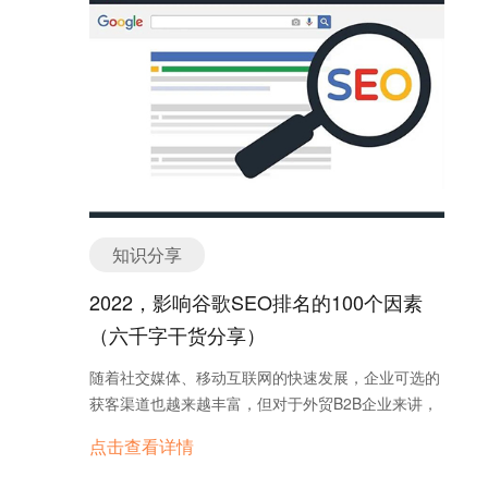
费的B2B平台推广。在没有足够的资金投入以及对产
国同行——就因为文章里加了校准视频+可下载的
品销售的信心之前，有些外贸老板并不愿意投入
PDF操作手册。 说句大实话：现在谷歌就认死理
29800元甚至更高来开启自己的外贸之旅。所以，先
—— ✅ 用户看完你的文章会不会按后退键？（停留
让外贸业务员注册一些免费的B2B，发一些自己公司
时间决定生死） ✅ 手机加载你网站要不要3秒以上？
的信息和产品的信息就成了这类公司外贸推广的第一
（AMP页面现在权重飙升） ✅ 文章是不是用机器翻
步。 各行各业都有属于自己的B2B外贸平台，当然还
译的塑料英语？（LSI关键词识别语义关联） 三招
有综合型的平台，对平台而言主要是分免费和付费之
合规上车指南 内容断舍离: 把那些自嗨的“best
分。其实我们注册免费的B2B平台，基本上都是想从
supplier”文案全删了！用询盘云的行业热词分析功
中得到询盘，但是要知道这些平台都会有付费会员，
能，挖客户真实搜索的“how to…
免费会员的露脸机会几乎没有。那如何让这些免费的
知识分享
B2B平台发挥作用呢？ 分两步走：第一步是即通过免
费B2B平台发布的信息被Google收录并获得好的排
2022，影响谷歌SEO排名的100个因素
名，这样当客户在搜索的时候我们的公司和产品信息
（六千字干货分享）
可以被直接搜索到。第二步是如果客户感兴趣，那么
他通过Google搜索我们的公司名或产品型号很容易找
随着社交媒体、移动互联网的快速发展，企业可选的
到我们的网站。公司名和产品型号一般是公司自己命
获客渠道也越来越丰富，但对于外贸B2B企业来讲，
名的，SEO排名的竞争是很弱的。基本上是公司有网
谷歌SEO依然是非常重要的获客渠道。本文详细列举
点击查看详情
站，简单做一下站内的SEO设置即可达到目的的。虽
了目前依然对影响谷歌SEO有影响的大约100个因
然两步走有点绕，但免费的只能是这样了。 B2B平台
素，六千字纯干货分享，建议收藏，反复阅读。