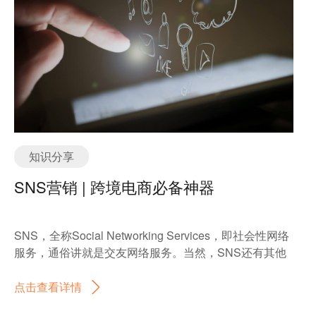
文件大小，确保它们加载更快，但不会损失太多画质。
相关推荐：WordPress图片自动压缩插件：WordPress
图片优化，提高wordpress图片加载速度 使用缓存插
件：缓存是指将常见的网页内容（如图片、文件等）保
存在用户的浏览器中，这样下次访问时，页面加载会更
快。通过使用缓存插件，减少了服务器每次都要重新加
载内容的负担。 选择高性能的服务器：你的网站存放在
服务器上，如果服务器性能不好，网站就会变慢。选择
一个优质的服务器，可以大大提高网页的响应速度。 移
动端优化：很多人通过手机访问网站。如果网站在手机
知识分享
上加载缓慢或显示不正常，用户会很容易离开。因此，
SNS营销 | 跨境电商必备神器
确保你的网页在不同设备（尤其是手机）上能快速加
载，并且显示正常，这非常重要。 2. 提供高质量的内
容 网站的内容是吸引用户停留的核心。如果内容能够解
SNS，全称Social Networking Services，即社会性网络
决用户的需求，并且清晰易读，用户就会愿意花更多时
服务，通俗讲就是交友网络服务。当然，SNS还有其他
间在网站上。如何提供有吸引力的内容？ 满足用户需
更深层次的意义，它最重要的地方就是在于缩短了人与
求：想想你的用户会搜索什么样的问题，或者他们希望
人在空间和时间上的距离，只要有一个搜索框，你甚至
点击查看详情
从网站得到什么信息。确保你的内容解答了他们的疑
可以快速找到二十年未见的小学同学。 除了个人，对于
问，比如产品价格、使用方法、客户案例等。 定期更新