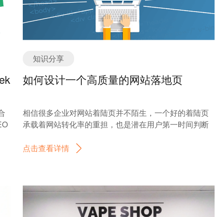
知识分享
ek
如何设计一个高质量的网站落地页
合
相信很多企业对网站着陆页并不陌生，一个好的着陆页
EO
承载着网站转化率的重担，也是潜在用户第一时间判断
的
该企业网站是否符合需求，是否值得花更多的时间进行
引
浏览。网站着陆页的做法是把市场推广和展示策略进行
点击查看详情
页
融合。运用视觉元素、文案内容、心理暗示、营销手法
过
等多方面的内容结合制作一个高转化率的网站着陆页。
分
一、抓住目标用户群的特点与喜好 用户在网站上搜了这
一
个词，肯定是想看这个产品或者服务的信息，如果你的
着陆页面与之无关，他还要找半天进入产品的链接，会