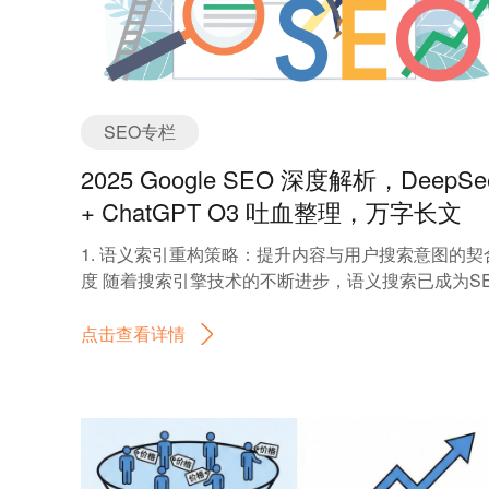
SEO专栏
2025 Google SEO 深度解析，DeepSe
+ ChatGPT O3 吐血整理，万字长文
1. 语义索引重构策略：提升内容与用户搜索意图的契
度 随着搜索引擎技术的不断进步，语义搜索已成为S
优化的重要趋势。Google的搜索算法已经逐渐从传统
关键词匹配向理解搜索意图和语义关系转变。语义索
点击查看详情
重构策略旨在提升搜索引擎对页面内容的理解，确保
面内容能够与用户的搜索需求产生深度契合。在这一
程中，我们将引入BERT语义拓扑建模、TF-IDF向量
析、三元组知识图谱和LDA主题模型等高级技术，进
步提升SEO效果。 1.1 部署BERT语义拓扑建模