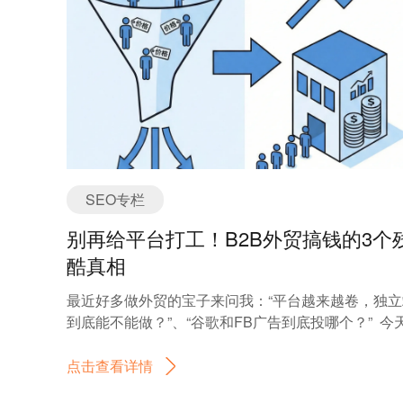
BERT（Bidirectional Encoder Representations from
Transformers）是Google于2019年推出的一种深度
技术，专门用于理解自然语言中的上下文关系。在SE
中，BERT的应用意味着搜索引擎能够更准确地理解
内容与用户搜索意图之间的语义关系，而不仅仅是通
关键词匹配来判断页面的相关性。 BERT模型能够
双向分析的方式理解每个词语在句子中的上下文，尤
适用于长尾关键词和复杂查询。部署BERT语义拓扑
可以帮助我们深入分析页面内容的潜在语义结构，确
内容不仅能回应明确的查询词，还能覆盖到用户未明
SEO专栏
表达的潜在需求。这一技术的核心优势在于它能够基
别再给平台打工！B2B外贸搞钱的3个
深度学习算法生成更加灵活的语义拓扑，使得搜索引
能精准捕捉用户的搜索意图，从而提高排名。 1.2 
酷真相
TF-IDF向量分析现有排名内容的知识缺口 TF-
最近好多做外贸的宝子来问我：“平台越来越卷，独立
IDF（Term Frequency-Inverse Document Frequenc
到底能不能做？”、“谷歌和FB广告到底投哪个？” 今
是一种衡量一个词语在文档集合中的重要性的统计方
把我们这就几年的血泪经验，总结成 3 个核心干货，
法。通过计算每个词在文档中的出现频率以及其在整
大家省下几十万的试错费！ 1️⃣ 认清本质：是“摆地摊
点击查看详情
文档集合中的逆文档频率，TF-IDF能够帮助我们识别
是“开专卖店”？ 🏠 好多人觉得平台用了好几年，不
面中最具信息量的词语。 在进行语义优化时，TF-ID