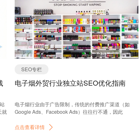
很影响用户体验，可能会直接走人。以网站建设行业为
学习
例，用户搜索“做网站”，而你的着陆页出现了各种各样的
O
新闻，那么可想而知，这个页面无论做的有多么好，都
页面
不会带来高的转化率。 另外，如果你提供给用户有吸引
过
力、具有信息量的图形化设计，那么就可以让着陆页更
通过
加吸引用户目光，在访问者快速浏览时，能让他们产生
其
审美的愉悦，同时减少阅读大段文字的时间。 二、能够
建模
解答用户心中的潜在问题 着陆页优化需要描述出自己品
保
牌的优势，才算给到了用户有用的信息，才有机会转化
确
用户，比如对于公司的实力，售后服务问题，以及有没
SEO专栏
于
有类似的成功案例等等，这些都需要我们用图片和文字
残
电子烟外贸行业独立站SEO优化指南
擎
来表达，同时还要保证页面的美观，按照一定的顺序来
使用
进行布局。 着陆页对于用户而言，就像一个人在介绍自
己，因此需要有一定的逻辑性，可以按照：公司实力→
站
电子烟行业由于广告限制，传统的付费推广渠道（如
y）
产品说明→产品细节→产品性能→服务优势→成功案例
天就
Google Ads、Facebook Ads）往往行不通，因此
→产品推荐→咨询窗口。 三、能够促使用户与你互动或
帮
SEO（搜索引擎优化）成为了吸引流量的核心策略。独
个
留下信息 在关键信息上，要给客户一个咨询的机会，这
”还
立站SEO为电子烟外贸公司提供了一个相对自主的品牌
点击查看详情
页
样客户不仅不会反感，而且还能够增加咨询的概率。通
想折
展示平台，通过精细的SEO策略和内容建设，不仅能获
F
常来说是产品价格，功能性疑问是触发用户点击咨询的