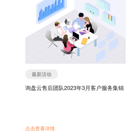
Facebook营销依然是蓝海一片，外贸企业没有不使
~
用Facebook的，但是如何抓住难得的流量红利期，
积累自己的Facebook粉丝，并形成企业自己的品牌
资产？ 许多外贸人未必“用对了”，来自北京鑫互联科
技有限公司的高级海外社交媒体营销官及Facebook
高级运营优化师刘洋和王恩玲女士分享了她们精准营
销、在社交媒体上获得百万粉丝、成交上亿元订单的
成功经验，许多外贸人做了多年Facebook营销在这
次活动中才“恍然顿悟”——原来Facebook营销应该这
样做！ 本次活动规模创新高，汇聚天津外贸行业100
最新活动
多位热情满满的企业家，多位嘉宾上台演讲但现场观
众热度丝毫不减，希望了解更多关于Facebook和外
询盘云售后团队2023年3月客户服务集锦
贸营销类的知识 , 从而实现健康、持续、高效的获
客。接下来询盘云外贸专题活动会继续在其它几个城
市展开，有意参与者请密切留意我们的官方网站。
点击查看详情