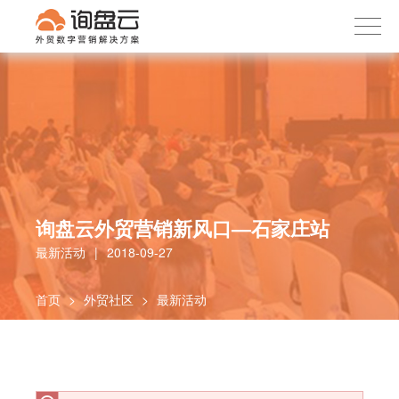
询盘云
下载APP
首页
产品服务
客户案例
内容社区
关于我们
询盘云外贸营销新风口—石家庄站
最新活动
|
2018-09-27
首页
>
外贸社区
>
最新活动