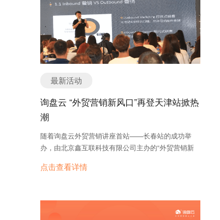
发的产品询盘云为与会来宾带来了切实的外贸营销解
决方案，并对中国企业外贸营销的形势进行了理论性
的分析和研讨…… 学术但不失生动的案例和经验分
享，赢得了现场外贸企业家的一致赞赏——“我们要
做的事情，不是让用户在付费的前几天获得寥寥的客
户。而是要真正解决用户外贸营销问题，让用户在未
来依然能够健康、持续、高效的获客“，这不仅是询
最新活动
盘云始终坚守的初心，也是每一个外贸人心中之所追
求和必经之路。 本次“跨境电商进万企”德州站巡讲活
询盘云 “外贸营销新风口”再登天津站掀热
动吸引了来自德州商务局及各区（市）商务局外贸分
潮
管负责人及外贸科负责人；全市范围内已开展或有意
开展跨境电商的企业负责人共200+人参会。整个培训
随着询盘云外贸营销讲座首站——长春站的成功举
活动围绕外贸新业态政策解读；中国企业外贸营销形
办，由北京鑫互联科技有限公司主办的“外贸营销新
势分析与策略研讨；跨境电商多平台运营；跨境电商
风口—Facebook”讲座于本月8号再登天津站，本次
点击查看详情
物流管理；外贸大数据精准营销；化工企业外贸转型
活动由天津万合科技有限公司承办，Facebook高
升级之道等方面开展。
管、外贸营销行业大咖等悉数登场，分享行业经验，
给现场到场的天津外贸企业家们带来了不一样的视听
感受！ 一、Facebook助力中国“智”造卖向全球
Facebook大中华中小企业渠道总监Erin专程从新加坡