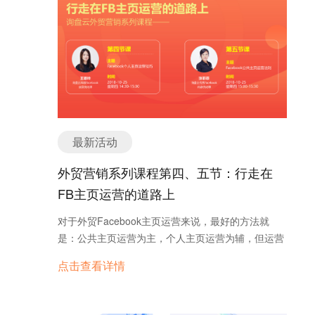
莅临天津，现场带来了主题为“Facebook助力中国卖
向全球”的讲座，从Facebook众多家族的营销能力引
入，一步步由浅入深的讲解Facebook如何为中小企
业带来最具价值的潜在客户，助力中国“智”造卖向全
球。 二、把握正确外贸营销方式 参加展会，中间人
介绍，海外地推，搜索引擎竞价……几乎尝试了所有
外贸营销获客的方式，然而，一直在用的展会效果越
来越差，阿里价格越来越贵，外贸营销的出路在哪？
最新活动
别人已经做到了客户主动找上门，而自己还停留在不
断推销的客户开发阶段……针对一个又一个的外贸
外贸营销系列课程第四、五节：行走在
人“痛点”，来自北京鑫互联科技有限公司董事长&创
FB主页运营的道路上
始人张中一从“外贸营销的基础逻辑 ”、“营销渠道的
选择 ”、“营销、销售管理”等多个方面逐一化解“外贸
对于外贸Facebook主页运营来说，最好的方法就
难题”，最后引出询盘云——外贸营销解决方案，从
是：公共主页运营为主，个人主页运营为辅，但运营
而将会议引入高潮，也将询盘云的理念——把握正确
两个字说起来简单，实际操作起来却很复杂。 拥有更
点击查看详情
的外贸营销方式，真正解决用户外贸营销问题，让用
加完善的Facebook主页，才是你不断获客的关窍！
户在未来依然能够健康、持续、高效的获客，深入每
本周的询盘云外贸营销系列课程，带来关于这两大部
一个外贸人心中。 三、Facebook“顿悟”时刻 目前
分的细致讲解，各位外贸朋友和我们一起来学一学吧