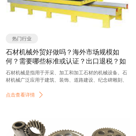
1. 技术创新：随着科技的进步，矿山设备配件行业也在不
断创新。新材料、新工艺和新技术的应用，使得配件的性
能和质量得到了大幅提升。例如，一些公司正在研发更耐
磨、更耐腐蚀的金属材料，以延长配件的使用寿命。 2. 绿
色环保：环保意识的提高使得矿山设备配件行业开始注重
热门行业
减少对环境的影响。一些公司正在研发和推广环保型的配
件，如低能耗、低排放的润滑油和润滑系统，以及可回收
石材机械外贸好做吗？海外市场规模如
利用的材料。 3. 智能化：随着信息技术的发展，矿山设备
何？需要哪些标准或认证？出口退税？如
配件行业也开始向智能化方向发展。一些公司正在研发智
何找分销商或客户？
能配件，如能够实时监测和控制设备状态的传感器和控制
石材机械是指用于开采、加工和加工石材的机械设备。石
系统，以提高设备的运行效率和安全性。 4. 服务化：随着
材机械广泛应用于建筑、装饰、道路建设、纪念碑雕刻、
客户需求的不断变化，矿山设备配件行业也在向服务化方
墓地维护等领域。随着建筑业的快速发展和对高品质石材
向转变。除了提供标准配件外，一些公司还提供定制化的
的需求增加，石材机械行业也得到了迅猛发展。 石材机械
点击查看详情
配件和维修服务，以满足客户的特殊需求。 总之，矿山设
行业的主要产品包括石材切割机、石材切割机、石材研磨
备配件行业在不断发展和创新，为矿山行业的可持续发展
机、石材抛光机、石材刻字机等。这些机械设备通过切
提供了重要的支持。随着技术的进步和市场的需求变化，
割、研磨、抛光等工艺，将原始石材加工成各种形状和规
矿山设备配件行业将面临更多的机遇和挑战。只有不断提
格的成品。 石材机械行业的发展趋势主要体现在以下几个
升技术实力、提高产品质量和服务水平，才能在激烈的市
方面： 1. 技术创新：随着科技的不断进步，石材机械行业