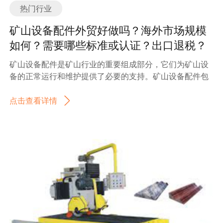
热门行业
矿山设备配件外贸好做吗？海外市场规模
如何？需要哪些标准或认证？出口退税？
如何找分销商或客户？
矿山设备配件是矿山行业的重要组成部分，它们为矿山设
备的正常运行和维护提供了必要的支持。矿山设备配件包
括各种零部件、附件和工具，如钢丝绳、滑轮、轴承、齿
轮、润滑油等。这些配件的质量和性能直接影响到矿山设
点击查看详情
备的工作效率和安全性。 矿山设备配件行业是一个庞大而
复杂的产业链。它涉及到矿山设备制造商、配件供应商、
经销商和维修服务提供商等各个环节。随着矿山行业的不
断发展和技术进步，矿山设备配件行业也在不断壮大和完
善。 目前，全球矿山设备配件市场竞争激烈，主要集中在
一些大型国际厂商和知名品牌之间。这些公司凭借其强大
的研发能力、先进的生产技术和全球化的销售网络，占据
了市场的主导地位。同时，一些新兴的本地厂商也在不断
崛起，通过技术创新和市场拓展，逐渐扩大其市场份额。
矿山设备配件行业的发展趋势主要体现在以下几个方面：