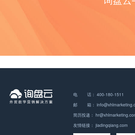
器的需求将会持续增长。同时，不断的技术创新和产品改
的需求：消费者对瑜伽服的要求越来越高，他们希望购买
克砖是一种小块的瓷砖，可以组合成各种图案和花纹，常
的安全。 5. 国际化：随着全球化的推进，锁具行业也面临
进也将为温度压力校验仪器在海外市场上开拓更广阔的应
高质量的产品，同时还要注重时尚和创新设计。这为瑜伽
用于室内外的墙面和地面装饰。 这些地砖瓷砖产品种类繁
着国际市场的竞争和合作。锁具企业需要加强与国际市场
用空间。 温度压力校验仪器主要出口到以下几个国家和地
服制造商提供了机会，可以通过提供高品质和独特设计的
多，能够满足不同消费者的个性化需求和装饰风格。 如有
的交流与合作，提高产品质量和竞争力，拓展海外市场。
区： 1. 美国：作为全球最大的经济体之一，美国对温度压
产品来吸引更多的国际买家。 3. 互联网和电子商务的发
任何问题，欢迎微信联系我们。 随着全球经济的发展和城
综上所述，锁具行业在智能化、个性化、绿色环保、安全
力校验仪器的需求量巨大。许多美国公司和工厂使用这些
展：随着互联网和电子商务的持续发展，全球贸易变得更
市化进程的加速，地砖瓷砖的需求量逐渐增加。因此，地
性和国际化等方面都存在发展趋势。锁具企业需要密切关
仪器来确保其生产过程的准确性和质量控制。 2. 欧洲国
加便捷和高效。瑜伽服制造商可以利用电子商务平台，直
砖瓷砖的外贸形势一直相对较好。 首先，地砖瓷砖具有广
注市场需求，不断创新和改进产品，以适应行业的发展变
家：包括德国、英国、法国、意大利等欧洲国家也是温度
接接触国际买家，扩大其市场份额。 然而，虽然瑜伽服的
泛的市场需求。无论是住宅、商业建筑还是公共设施，地
化。 锁具产品主要分类： 1. 机械锁：机械锁是最常见的锁
压力校验仪器的主要出口市场。这些国家在汽车、航空航
出口市场具有良好的发展前景，但也存在一些挑战。例
砖瓷砖都是必不可少的装饰材料。尤其是随着人们对居住
具类型，它们使用物理机械结构来提供安全保护。机械锁
天、制药等行业拥有强大的制造业基础，对精确测量和校
如，市场竞争激烈，许多国家都有本土的瑜伽服制造商。
环境和建筑品质要求的提高，对地砖瓷砖的需求更加迫
的种类繁多，包括挂锁、把手锁、挂锁、指纹锁、密码锁
准仪器的需求量较高。 3. 亚洲国家：中国、日本、韩国等
此外，质量标准和法规也可能因不同国家而异，需要制造
切。这为地砖瓷砖的出口提供了良好的市场基础。 其次，
等。 2. 电子锁：电子锁是使用电子技术来实现开关锁的功
亚洲国家也是温度压力校验仪器的主要出口市场。随着这
商进行适应和遵守。 综上所述，瑜伽服的外贸形势是积极
地砖瓷砖的质量和技术水平在国际市场上备受认可。中国
能。它们通常使用密码、指纹、刷卡等电子方式进行身份
些国家工业化进程的加快，对精确测量和校准仪器的需求
向好的。出口市场具有较大的潜力，但制造商需要关注产
作为地砖瓷砖生产大国，其产品在质量、设计和创新方面
验证，具有更高的安全性和方便性。电子锁的种类包括指
也在不断增长。 4. 中东地区：沙特阿拉伯、阿联酋等中东
品质量、创新设计和市场营销策略，以保持竞争力并开拓
具有竞争力。许多中国地砖瓷砖企业已经通过ISO认证，
纹锁、密码锁、刷卡锁、智能锁等。 3. 智能锁：智能锁是
国家也是温度压力校验仪器的重要出口市场。这些地区拥
电 话：
400-180-1511
更多的商机。 瑜伽服在海外市场的规模非常庞大。随着人
并且在国际市场上建立了良好的声誉。这使得中国的地砖
一种集成了智能技术的锁具，可以通过手机APP、蓝牙、
有大量的石油和天然气资源，对于精确测量和校准仪器在
们对健康和健身的关注度不断增加，瑜伽作为一种受欢迎
邮 箱：
info@xhlmarketing
瓷砖在出口中具备一定的优势。 然而，地砖瓷砖的出口也
Wi-Fi等无线通信方式进行远程控制和管理。智能锁具有智
石油和天然气行业的需求量较高。 5. 其他地区：除了以上
的运动方式，已经成为全球范围内的热门运动。 根据市场
面临一些挑战。首先是市场竞争的加剧。随着全球市场的
能化、便捷化的特点，可以实现远程开锁、临时密码授
简历投递：
hr@xhlmarketing.c
提到的主要市场外，温度压力校验仪器还出口到其他国家
研究机构的数据显示，瑜伽服市场在海外的规模已经达到
开放和竞争的加剧，地砖瓷砖行业面临来自其他国家和地
权、门禁管理等功能。 4. 指纹锁：指纹锁是一种使用人体
和地区，如澳大利亚、加拿大、印度等。 总的来说，温度
了数十亿美元。这一规模还在不断增长，预计在未来几年
友情链接：
jiadingqiang.com
区的竞争压力。其次是原材料和运输成本的上升。地砖瓷
指纹进行验证的锁具。它们通过扫描和识别人体指纹来实
压力校验仪器的出口市场主要集中在发达国家和地区，这
内将继续保持较高的增长率。 瑜伽服的需求主要来自于瑜
砖的生产需要大量的原材料和能源，而全球原材料价格的