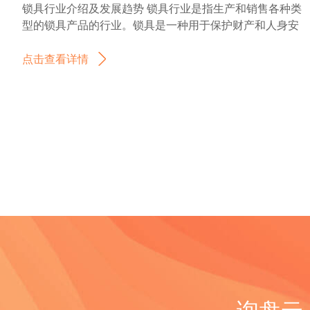
销商或客户？
地砖瓷砖行业是一个充满发展机遇的行业，随着人们对居
锁具行业介绍及发展趋势 锁具行业是指生产和销售各种类
全球经济的发展和技术的进步，温度压力校验仪器在海外
服，可以提高运动时的舒适度和自由度，更好地享受瑜伽
住环境要求的提高和科技的进步，地砖瓷砖行业将继续迎
型的锁具产品的行业。锁具是一种用于保护财产和人身安
市场上的需求也逐渐增加。 根据市场研究报告显示，温度
运动的乐趣。 如有任何问题，欢迎微信联系我们。 瑜伽服
来更大的发展空间。地砖瓷砖企业需要不断创新和改进，
全的设备，广泛应用于住宅、商业建筑、汽车等各个领
压力校验仪器海外市场规模呈现稳步增长的趋势。这主要
外贸形势如何？出口是否好做？这是许多瑜伽服制造商和
以适应市场的需求变化，实现可持续发展。 地砖瓷砖产品
域。 随着人们对安全需求的不断增加，锁具行业也得到了
点击查看详情
得益于以下几个因素： 1. 工业发展：随着全球工业化进程
出口商经常关心的问题。在探讨这个问题之前，让我们先
主要分为以下几类或种类： 1. 全抛釉瓷砖：全抛釉瓷砖是
快速发展。现代锁具产品不仅在安全性能上有了很大的提
的加快，各个行业对温度和压力的监测和控制要求越来越
来了解一下瑜伽服的市场需求和发展趋势。 瑜伽作为一种
一种表面采用全抛釉工艺处理的瓷砖，具有非常好的防水
升，还融入了智能化技术，例如指纹识别、密码锁等，提
高。温度压力校验仪器作为重要的测量工具，能够满足各
健身运动，近年来在全球范围内迅速流行起来。越来越多
性能和耐磨性能，适用于室内外地面使用。 2. 抛光砖：抛
供更加便捷和安全的使用体验。 锁具行业的发展趋势主要
个行业的需求，因此在海外市场上有着广阔的应用前景。
的人发现瑜伽可以帮助他们保持身体健康、放松心情，并
光砖是在瓷砖表面进行抛光处理的一种产品，具有光滑亮
包括以下几个方面： 1. 智能化：随着智能家居和物联网技
2. 质量控制：温度和压力是许多产品质量控制的重要参
提高身体灵活性。随着瑜伽的普及，对瑜伽服的需求也不
丽的表面，常用于室内地面和墙面装饰。 3. 仿古砖：仿古
术的普及，智能锁具的需求不断增加。智能锁具通过手机
数，对于一些关键行业如食品、医药等来说尤为重要。温
断增加。 瑜伽服在设计上注重舒适性和灵活性。它们通常
砖是一种通过特殊工艺处理，使瓷砖表面呈现出仿古质感
APP或其他远程控制方式实现开锁、监控和管理功能，提
度压力校验仪器能够提供精确的测量结果，帮助企业实现
采用柔软、透气的面料制成，以确保运动者在做瑜伽时能
和纹理的产品，常用于室内和室外的墙面装饰。 4. 木纹
供更高的便利性和安全性。 2. 个性化：消费者对于锁具产
产品质量的控制和改进，因此在海外市场上有着较高的需
够自由移动，并且不会感到不适。这种特殊的设计和材质
砖：木纹砖是一种表面仿真木纹纹理的瓷砖，具有木质纹
品的个性化需求也在不断增加。锁具企业需要根据市场需
求。 3. 技术创新：随着科技的不断进步，温度压力校验仪
要求使得瑜伽服的制造需要专业的技术和经验。 现在来看
理的美观效果，但同时具备瓷砖的耐磨性和易清洁的特
求，推出不同款式、颜色、材质等个性化设计的产品，以
器的性能和功能也在不断提升。一些新型的仪器具有更高
外贸形势。尽管全球贸易形势受到许多因素的影响，但瑜
点。 5. 大理石砖：大理石砖是一种仿大理石质感的瓷砖，
满足消费者的多样化需求。 3. 绿色环保：环保意识的提高
的精度、更广的测量范围和更便捷的操作方式，能够满足
伽服的出口市场仍然具有良好的发展前景。这主要归因于
具有大理石的贵气和高档感，常用于室内地面和墙面的装
也促使锁具行业朝着环保方向发展。锁具企业应注重产品
不同行业的需求。这些创新技术的应用进一步推动了温度
以下几个因素： 1. 全球瑜伽行业的增长：瑜伽在全球范围
饰。 6. 釉面砖：釉面砖是一种表面覆盖釉料的瓷砖，具有
的环保性能，采用可循环利用的材料和节能技术，减少对
压力校验仪器在海外市场上的发展。 总体而言，温度压力
内的受欢迎程度不断增加，许多国家都出现了瑜伽馆和瑜
丰富的色彩和图案选择，常用于室内墙面装饰。 7. 防滑
环境的影响。 4. 安全性：随着科技的不断发展，犯罪技术
校验仪器在海外市场上具有较大的发展潜力。随着全球经
伽学校的增加。这导致了对瑜伽服的需求增加，为瑜伽服
砖：防滑砖是一种具有防滑功能的瓷砖，常用于室内外的
也在不断进步，对锁具的安全性提出了更高的要求。锁具
济的不断发展和工业化进程的加速推进，温度压力校验仪
制造商和出口商提供了更多的商机。 2. 高品质和创新设计
询盘云——
地面装饰，如厨房、浴室和公共场所。 8. 马赛克砖：马赛
企业需要不断研发和改进产品，提高防护能力，确保用户