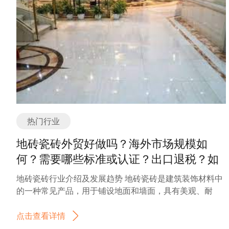
压力校验仪器：用于测量和校验压力传感器、压力表等压
趋于多样化和个性化。现在的瑜伽服不仅注重舒适性，还
力参数的仪器。常见的压力校验仪器包括压力表校验仪、
追求时尚和流行元素的融入。许多品牌开始与时尚设计师
压力模拟器、压力校准装置等。 3. 温压校验仪器：集成了
合作，推出更具时尚感的瑜伽服，以满足消费者对于瑜伽
温度和压力校验功能的仪器。这种仪器可以同时测量和校
服外观的要求。 另外，随着人们对环保和可持续发展的关
验温度和压力参数，常用于工业自动化控制系统的校准和
注增加，瑜伽服行业也开始注重环保材料的使用。许多品
调试。 4. 便携式校验仪器：具有小型化、轻便化特点的温
牌开始使用有机棉、竹纤维等天然材料来制作瑜伽服，以
度压力校验仪器。这种仪器适用于现场校验和调试，便于
减少对环境的影响。 未来，瑜伽服行业有望继续保持快速
携带和操作。 5. 实验室级校验仪器：精度高、功能全面的
增长的势头。首先，瑜伽运动的普及程度还有很大的提升
温度压力校验仪器。这种仪器通常用于实验室环境中，能
空间，更多的人会加入到瑜伽运动中，从而增加了对瑜伽
够提供更高精度和更多功能的校验和测试。 6. 自动化校验
服的需求。其次，随着健康生活方式的推广，瑜伽运动被
热门行业
仪器：具备自动化控制和数据处理功能的温度压力校验仪
认为是一种健康、舒缓压力的运动方式，因此对瑜伽服的
器。这种仪器可以通过计算机或控制系统进行远程控制和
需求也将持续增加。 同时，随着科技的进步，瑜伽服行业
地砖瓷砖外贸好做吗？海外市场规模如
数据采集，提高校验的效率和准确性。 总之，温度压力校
也有望引入智能化的设计。例如，一些品牌已经开始研发
何？需要哪些标准或认证？出口退税？如
验仪器的产品分类或种类多样，根据不同的需求和应用场
智能瑜伽服，内嵌传感器和智能芯片，可以实时监测运动
何找分销商或客户？
景，可以选择适合的仪器进行温度和压力参数的测量和校
者的姿势和运动数据，并提供相应的指导和反馈。 总的来
地砖瓷砖行业介绍及发展趋势 地砖瓷砖是建筑装饰材料中
验。 如有任何问题，欢迎微信联系我们。 温度压力校验仪
说，瑜伽服行业在健康生活和瑜伽运动的推动下呈现出快
的一种常见产品，用于铺设地面和墙面，具有美观、耐
器的外贸形势目前相对较好。随着全球经济的发展和工业
速发展的趋势。随着消费者对于瑜伽服舒适性、时尚性和
磨、易清洁等特点。随着人们对居住环境要求的提高，地
化进程的加快，对于温度压力校验仪器的需求逐渐增加。
环保性的要求不断提高，瑜伽服行业也将不断创新和发
砖瓷砖行业得到了快速发展。 地砖瓷砖行业的主要产品包
点击查看详情
尤其是在一些关键行业，如石油化工、电力、制药等领
展，为消费者提供更好的瑜伽运动体验。 瑜伽服是专门为
括瓷质地砖、瓷质抛光砖、釉面砖、大理石瓷砖等，不同