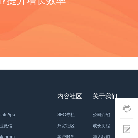
场非常广泛，主要出口到以下国家和地区： 1. 美国：作为
易的事情。首先，冷弯机市场竞争激烈，许多国家和地区
禽养殖过程，提高管理效率和养殖效益。 以上是畜牧机械
摩体验。 3. 健康养生市场需求增加：随着人们对健康养生
全球最大的经济体之一，美国是劳保鞋的主要消费市场之
都有自己的冷弯机制造商。其次，冷弯机的质量和性能需
的主要分类或种类，随着科技的进步和农业畜牧业的发
的重视，按摩器材行业受益于这一趋势。人们购买按摩器
一。美国的工业领域庞大，对劳保鞋的需求量很大。 2. 欧
求较高，需要符合国际标准和客户要求。此外，出口冷弯
展，畜牧机械的种类和功能还会不断扩展和更新。 如有任
材的目的不仅仅是为了舒缓疲劳，更多的是为了保持身体
洲：欧洲各国也是劳保鞋的重要消费市场。德国、法国、
机还需要面对国际贸易壁垒和政策限制。 为了在外贸市场
何问题，欢迎微信联系我们。 畜牧机械的外贸形势目前相
健康和预防疾病。 4. 线上线下融合：随着电子商务的兴
英国等国家的工业制造业发达，对劳保鞋的需求量较大。
上取得成功，冷弯机制造商需要加强产品研发和创新，提
对较好。随着全球畜牧业的发展和技术的进步，对于高
起，按摩器材行业也开始向线上销售转变。人们可以通过
3. 日本：作为世界第三大经济体，日本的工业制造业也非
高产品质量和性能，以满足客户的需求。同时，建立良好
效、智能化的畜牧机械的需求不断增加。同时，很多发展
电商平台方便地购买到各种按摩器材。同时，线下实体店
常发达。劳保鞋在日本市场上有着很高的需求量。 4. 澳大
的品牌形象和信誉也是非常重要的。此外，与国际贸易伙
中国家对于畜牧业的发展也提出了更高的要求，这为畜牧
也在不断提升服务质量，提供更好的购物体验。 总之，按
利亚：澳大利亚是一个资源丰富的国家，其采矿、农业等
伴建立稳定的合作关系，了解国际市场动态和政策变化，
机械的出口提供了机会。 然而，畜牧机械的出口并非一帆
摩器材行业在人们对健康的关注和生活水平的提高下得到
行业对劳保鞋的需求量相对较大。 5. 中东地区：中东地区
也是出口冷弯机的关键因素。 总的来说，冷弯机的出口前
风顺。首先，畜牧机械市场竞争激烈，来自全球各地的制
了快速发展。未来，随着科技的不断进步和人们对健康需
的石油、天然气等资源开采行业对劳保鞋的需求量较大。
景是积极的，但需要冷弯机制造商具备市场洞察力、产品
造商都在争夺市场份额。此外，一些国家对于畜牧机械的
求的不断增加，按摩器材行业将继续迎来更广阔的发展前
沙特阿拉伯、阿联酋等国家是劳保鞋的重要出口目的地。
创新能力和国际合作能力，才能在激烈的竞争中脱颖而
进口设置了一定的限制和标准，需要符合相关的认证和检
景。 按摩器材是一种用于按摩和舒缓身体的设备或工具。
6. 东南亚地区：东南亚地区的劳动密集型产业发达，对劳
出。 冷弯机和冷弯成型机海外市场规模 根据市场研究报
验要求。 在出口畜牧机械时，以下几点值得注意： 1. 产品
它们通常被设计成可以模拟人手的按摩动作，通过振动、
保鞋的需求量也非常大。例如，越南、印度尼西亚、泰国
告，冷弯机和冷弯成型机的海外市场规模呈现出稳步增长
质量和性能：畜牧机械的质量和性能是购买者关注的重
压力或热敷等方式来提供舒适感和放松效果。按摩器材的
内容社区
关于我们
等国家都是劳保鞋的重要出口市场。 总的来说，劳保鞋的
的趋势。这主要得益于以下几个因素： 1. 建筑业的增长：
点。确保产品具有高可靠性、高效率和先进的技术，可以
种类繁多，根据其功能和使用方式，可以大致分为以下几
出口市场非常广泛，主要集中在北美、欧洲、亚洲和中东
全球建筑业一直处于增长状态，特别是在新兴市场国家和
帮助提高产品竞争力。 2. 价格竞争力：畜牧机械市场价格
类： 1. 按摩椅：按摩椅是一种集成了按摩功能的家具，它
地区。随着全球工业化进程的加快，劳保鞋的出口市场还
发展中国家。冷弯机和冷弯成型机在建筑业中起到关键作
hatsApp
SEO专栏
公司介绍
竞争激烈，因此在定价时需要考虑到市场需求和竞争对手
通常具有多种按摩模式和强度可调节的功能。按摩椅可以
有很大的增长空间。…
用，用于制造屋顶和墙壁等结构构件。随着城市化进程的
的价格水平。同时，提供良好的售后服务可以增加产品的
为用户提供全身或局部的按摩体验，通过按摩滚轮、气压
业微信
外贸社区
成长历程
加速和住房需求的增加，建筑业对冷弯机和冷弯成型机的
附加值。 3. 了解目标市场和客户需求：不同国家和地区对
装置和热敷等技术，能够舒缓肌肉疲劳、促进血液循环和
需求将持续增长。 2. 制造业的发展：冷弯机和冷弯成型机
stagram
客户服务
加入我们
于畜牧机械的需求可能存在差异，了解目标市场和客户的