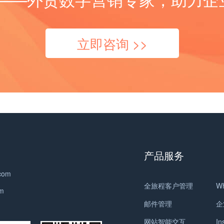
率和降低维修成本。因此，海外市场上对高质量矿山设备
场上的需求也在不断增长。 海外市场对石材机械的需求主
镍镉电池等。 3. 控制器：电动配件中的控制器用于控制电
产品质量。 5. 智能化管理系统的发展：随着信息技术的发
配件的需求量日益增长。 同时，随着互联网和电子商务的
要来自于建筑、石材加工和石材切割行业。建筑行业是石
动设备的运行和功率输出。根据不同的应用需求，控制器
展，电镀行业开始引入智能化管理系统。通过数据采集、
发展，海外采购矿山设备配件的便利性也大大提高。许多
材机械的主要用户，用于石材的开采和加工。随着全球城
可以分为单相控制器和三相控制器，以及具有不同控制方
分析和处理，智能化管理系统可以实现生产过程的实时监
矿山企业可以通过在线平台或专业的采购商来寻找和购买
市化进程的加快，建筑行业对石材机械的需求也在不断增
立即咨询 >>
式和功能的智能控制器。 4. 传感器：电动配件中的传感器
控和优化，提高生产效率和质量控制。 总之，电镀行业在
所需的配件产品。这为海外市场上的矿山设备配件供应商
加。此外，石材加工行业和石材切割行业也是石材机械的
用于感知和测量电动设备的状态和环境参数。根据不同的
环保、节能、材料研发、自动化和智能化方面都有着不断
提供了更广阔的发展机会。 总的来说，矿山设备配件的海
重要用户，用于石材的加工和切割。 根据市场调研机构的
测量原理和应用需求，传感器可以分为温度传感器、压力
的发展趋势。随着技术的进步和市场需求的变化，电镀行
外市场规模巨大且具有增长潜力。随着全球矿业行业的发
数据，全球石材机械市场规模在近几年持续增长。据预
传感器、速度传感器、位置传感器等。 5. 充电器：电动配
业将继续迎来新的机遇和挑战。 电镀产品主要分类或种类
展和技术进步，对高质量、高性能的矿山设备配件的需求
测，到2025年，全球石材机械市场规模将达到数十亿美
件中的充电器用于给电池进行充电，以恢复电池的电能储
有哪些？ 电镀是一种通过在金属表面涂覆一层金属的工
将会持续增加。因此，矿山设备配件供应商应该积极拓展
元。其中，亚太地区是全球最大的石材机械市场，占据了
存。根据不同的电池类型和充电需求，充电器可以分为恒
艺，用于改善金属表面的外观、耐腐蚀性和硬度。电镀产
海外市场，提供符合需求的产品和服务，以满足全球矿山
全球市场份额的40%以上。亚太地区的快速城市化和建筑
流充电器、恒压充电器、快速充电器等。 6. 齿轮箱：电动
品广泛应用于各个行业，下面是电镀产品的主要分类或种
企业的需求。 矿山设备配件主要出口国家地区包括但不限
业的发展是该地区石材机械市场增长的主要驱动力。 此
配件中的齿轮箱用于传递和调节电动设备的转速和扭矩。
类： 1. 金属电镀产品：包括镀铬、镀镍、镀锌、镀银、镀
于以下几个： 1. 澳大利亚：作为世界上最大的矿产出口国
外，欧洲和北美地区也是重要的石材机械市场。欧洲以其
根据不同的传动方式和传动比，齿轮箱可以分为直齿轮
金等。这些电镀产品可以提供金属的光亮外观、耐腐蚀性
之一，澳大利亚对矿山设备配件的需求量非常大。澳大利
丰富的石材资源和发达的建筑业而闻名，对石材机械的需
箱、斜齿轮箱、行星齿轮箱等。 7. 电动车辆配件：电动配
和硬度，常用于汽车零部件、家具、五金工具等行业。 2.
产品服务
亚的矿业行业发达，对于高质量的矿山设备配件有着较高
求稳定增长。北美地区由于其高度发达的建筑和石材加工
件中的电动车辆配件主要用于电动汽车和电动自行车等交
电镀合金产品：通过在金属表面镀覆合金层来增加其性
的需求。 2. 加拿大：加拿大是全球最大的矿产资源国之
行业，对石材机械的需求也在不断增加。 总体而言，石材
.com
通工具的组装和维修，包括电机控制器、电池组、电动车
能。常见的电镀合金产品包括镀锌钢板、镀锌铁丝、镀锌
一，其矿业产业发展迅速。矿山设备配件在加拿大市场上
机械在海外市场上具有广阔的发展前景。随着全球建筑和
全旅程客户管理
W
辆充电器、车灯、车把、刹车等。 8. 电机配件：电动配件
铝板等。这些产品在建筑、制造业等领域得到广泛应用。
om
有着广阔的应用前景。 3.…
石材行业的不断发展，对石材机械的需求也将持续增加。
中的电机配件主要用于电动马达的安装和保护，包括电机
3. 电镀塑料产品：将金属层镀覆在塑料表面，提供金属外
邮件管理
企
因此，石材机械制造商应积极开拓海外市场，提供高质量
底座、电机联轴器、电机风扇、电机轴承等。 以上是电动
观和性能。电镀塑料产品常用于家电、电子产品、汽车内
的产品和服务，以满足不断增长的需求。 石材机械主要出
网站智能交互
In
配件产品主要的分类或种类，不同的电动设备和应用领域