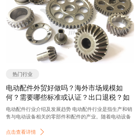
场竞争中立于不败之地。 矿山设备配件的主要分类或种类
也在不断创新。新型的石材机械设备采用先进的控制技术
矿山设备配件是指用于矿山设备的各种配件和零部件，以
和自动化技术，能够实现更高效、更精确的加工。同时，
确保设备的正常运行和维护。矿山设备配件的种类繁多，
一些机械设备还具备智能化和远程控制的功能，提高了生
根据其功能和用途可以分为以下几个主要分类： 1. 机械传
产效率和操作便捷性。 2. 环保节能：在石材机械行业发展
动配件：包括齿轮、传动带、链条、轴承等，用于传递和
的背景下，环保节能成为一个重要的发展趋势。越来越多
控制设备的动力和运动。 2. 液压系统配件：包括液压泵、
的石材机械设备采用低噪音、低能耗和低排放的设计，减
液压缸、液压阀等，用于控制和调节设备的液压系统。 3.
少了对环境的污染。同时，一些机械设备还采用了再生利
电气控制配件：包括电机、电缆、开关、传感器等，用于
用技术，提高了资源利用率。 3. 自动化生产：随着劳动力
控制和监测设备的电气系统。 4. 过滤和清洁配件：包括滤
成本的不断上升，自动化生产成为石材机械行业的一个发
芯、滤网、滤油器等，用于过滤和清洁设备中的液体和气
展趋势。越来越多的石材机械设备实现了自动化生产，减
热门行业
体。 5. 密封和润滑配件：包括密封圈、润滑油、润滑脂
少了人工操作的需求，提高了生产效率和产品质量。 4. 多
等，用于保持设备的密封性和润滑性能。 6. 安全和保护配
功能化：为了满足市场需求的多样化和个性化，石材机械
电动配件外贸好做吗？海外市场规模如
件：包括安全阀、保护罩、警报器等，用于确保设备的安
设备也越来越多地实现了多功能化。一些机械设备可以同
何？需要哪些标准或认证？出口退税？如
全运行和人员的安全。 7. 磨损和易损件：包括刀具、刀
时完成切割、研磨、抛光等多个工艺，提高了生产效率和
何找分销商或客户？
片、轮胎、轮轴等，用于替换设备中磨损和损坏的部件。
产品质量。 总的来说，石材机械行业在不断发展壮大，技
电动配件行业介绍及发展趋势 电动配件行业是指生产和销
8. 其他配件：还有一些特殊用途的配件，如振动器、喷
术创新、环保节能、自动化生产和多功能化成为行业的发
售与电动设备相关的零部件和配件的产业。随着电动设备
嘴、喷雾器等，用于特定的工艺和应用。 以上只是矿山设
展趋势。随着建筑业的不断发展和对高品质石材的需求增
的广泛应用，电动配件行业也迅速发展壮大。 电动配件行
备配件的一些主要分类或种类，实际上还有很多其他的配
加，石材机械行业有望迎来更加广阔的市场前景。 石材机
业主要包括电机、电池、控制器、充电器等多个细分领
点击查看详情
件种类，根据不同设备的要求和特点，配件的种类和规格
械是指用于加工、切割、抛光、雕刻、打磨等石材工艺的
域。其中，电机是电动配件行业的核心产品之一，用于驱