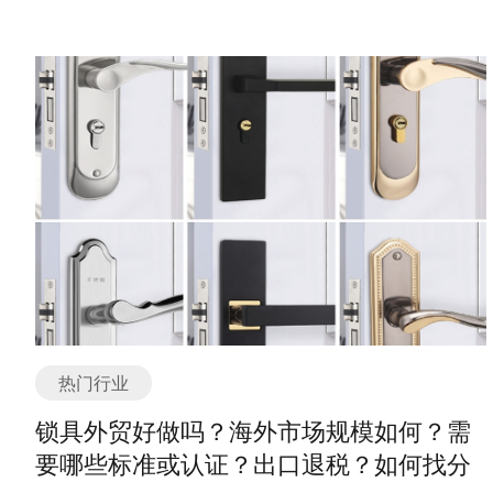
域，对于温度和压力的监测和控制要求非常严格，因此需
瑜伽运动设计的服装，具有舒适、透气、柔软等特点。瑜
种类的产品适用于不同的场所和用途。地砖瓷砖的生产过
要使用高质量的校验仪器来确保数据的准确性和稳定性。
伽服的主要分类或种类如下： 1. 瑜伽上衣：瑜伽上衣通常
程包括原材料的选取、制胚、制模、烧制、抛光等环节，
在出口方面，温度压力校验仪器也有一定的市场。许多国
是宽松舒适的设计，以保证运动时的灵活度和舒适感。常
需要高温烧制，以确保产品的质量和性能。 地砖瓷砖行业
家和地区的工业化程度不断提高，对于高精度、高可靠性
见的款式有短袖、长袖、无袖等，材质一般选用透气吸汗
的发展受到多个因素的影响。首先，人们对于居住环境的
的校验仪器的需求也在增加。中国作为世界上最大的制造
的棉质或弹力面料。 2. 瑜伽裤：瑜伽裤一般采用修身款
要求越来越高，对地砖瓷砖的外观、质量、功能等方面提
业国家之一，拥有许多在该领域具有竞争力的企业，可以
式，以便观察和调整身体的姿势。常见的款式有长裤、七
出了更高的要求，促使行业不断创新和改进。其次，城市
满足不同国家和地区的需求。此外，中国的出口政策也在
分裤、九分裤等，材质多为柔软、透气的棉质或弹力面
化进程的加快，房地产市场的发展，也为地砖瓷砖行业提
不断优化，为企业提供了更多的出口机会。 然而，出口温
料。 3. 瑜伽套装：瑜伽套装包括上衣和裤子，通常是搭配
供了巨大的市场需求。再者，科技的进步和生产工艺的改
度压力校验仪器也面临一些挑战。首先，市场竞争激烈，
设计，颜色和款式上相互搭配，整体效果更加协调。瑜伽
进，使得地砖瓷砖的品质得到提升，拓宽了应用领域。 未
许多国家和地区也有自己的本土企业提供类似的产品。其
套装一般选择柔软、透气的面料，以提供舒适的运动体
来地砖瓷砖行业的发展趋势主要体现在以下几个方面。首
次，国际贸易环境不稳定，如贸易摩擦、汇率波动等因素
验。 4. 瑜伽背心：瑜伽背心一般为无袖设计，适合热瑜伽
先，产品的个性化和定制化将成为主流。消费者对于个性
都可能对出口业务产生影响。最后，一些国家和地区对于
等高强度运动。背心材质一般选择吸汗快干的面料，以保
化和独特的产品越来越感兴趣，地砖瓷砖企业需要根据市
进口产品的质量和认证要求较高，需要企业投入更多的时
持身体的干爽和舒适。 5. 瑜伽袜：瑜伽袜通常是防滑设
场需求提供更加多样化的产品选择。其次，绿色环保将成
间和资源来满足这些要求。 总之，温度压力校验仪器的外
计，以增加脚部的稳定性和抓地力。袜子材质一般选择柔
为重要的发展方向。随着人们对环境保护意识的提高，地
贸形势相对较好，出口也有一定的机会。但企业在进行出
热门行业
软、透气的棉质或弹力面料，并在底部加入防滑颗粒或橡
砖瓷砖企业需要关注产品的环保性能，研发更加环保的生
口业务时需要注意市场竞争、贸易环境和质量认证等因
胶贴片。 6. 瑜伽披肩：瑜伽披肩一般是轻薄柔软的面料，
产工艺和材料。再者，数字化和智能化的应用将推动行业
锁具外贸好做吗？海外市场规模如何？需
素，以确保顺利开展业务。 温度压力校验仪器海外市场规
用于保持身体温暖，在冥想和休息时使用。 除了以上主要
的发展。通过数字技术和智能化设备的应用，地砖瓷砖企
要哪些标准或认证？出口退税？如何找分
模如何？ 温度压力校验仪器是一种用于测量和校准温度和
分类，还有一些其他的瑜伽服饰，如瑜伽裙、瑜伽束腰带
业可以提高生产效率和产品质量，满足市场需求。 总之，
压力的设备，广泛应用于工业生产和实验室等领域。随着
等，供不同需求的瑜伽爱好者选择。选择适合自己的瑜伽