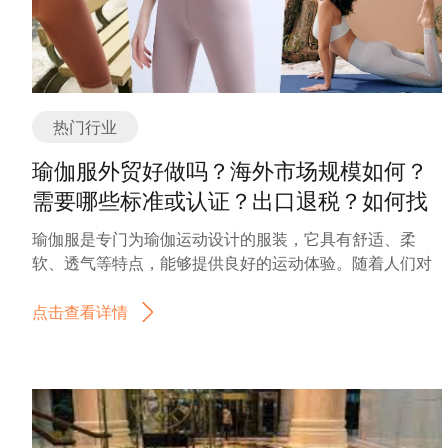
望继续保持良好的发展态势。随着工业自动化和智能化的
推进，对于高精度、高可靠性的温度压力校验仪器的需求
将持续增长。同时，随着新能源、新材料等行业的兴起，
对于温度压力校验仪器的需求也将不断增加。 为了满足市
场需求，温度压力校验仪器制造商将不断提升产品的技术
热门行业
水平和性能指标。例如，引入更先进的传感器技术、提高
测量精度和稳定性、增加仪器的智能化和自动化程度等。
瑜伽服外贸好做吗？海外市场规模如何？
同时，温度压力校验仪器的体积和重量也将不断减小，以
需要哪些标准或认证？出口退税？如何找
满足现场安装和使用的要求。 总之，温度压力校验仪器作
分销商或客户？
为一种关键的测量和校准设备，在工业自动化和智能化的
瑜伽服是专门为瑜伽运动设计的服装，它具有舒适、柔
背景下具有广阔的市场前景。随着技术的不断进步和需求
软、透气等特点，能够提供良好的运动体验。随着人们对
的增长，温度压力校验仪器行业将持续发展，并为各行各
健康生活的追求和瑜伽运动的普及，瑜伽服行业也逐渐崛
业提供更高效、可靠的温度和压力测量解决方案。 温度压
起并迅速发展。 瑜伽服行业的发展可以追溯到20世纪80年
点击查看详情
力校验仪器是用于测量和校验温度和压力参数的设备。根
代，当时瑜伽开始在全球范围内流行起来。传统的运动服
据功能和应用领域的不同，温度压力校验仪器可以分为多
装无法满足瑜伽运动的需求，于是一些品牌开始专门设计
个主要分类或种类。 1. 温度校验仪器：用于测量和校验温
和生产瑜伽服。最初的瑜伽服主要以舒适性为主要考虑因
度传感器、温度计等温度参数的仪器。常见的温度校验仪
素，采用柔软的面料和宽松的剪裁，以便于运动时的伸展
器包括温度计校验仪、温度模拟器、温度校准装置等。 2.
和呼吸。 随着瑜伽运动的不断发展，瑜伽服的设计也逐渐