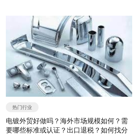
也会有所差异。在选择和购买矿山设备配件时，需根据具
机械设备。根据不同的功能和用途，石材机械可以分为以
动各类电动设备的运转。电池则提供电能储存和供应功
体的设备型号和要求，选择适合的配件来确保设备的正常
下几个主要分类或种类： 1. 切割机：用于将石材进行切割
能，是电动设备的重要动力来源。控制器和充电器则分别
运行和维护。 如有任何问题，欢迎微信联系我们。 矿山设
和分割，常见的切割机有石材切割机、桥式切割机、多刀
负责控制电动设备的运行和为电池进行充电。 电动配件行
备配件的外贸形势目前相对较好。随着全球经济的发展和
切割机等。 2. 雕刻机：用于在石材表面进行雕刻和刻画，
业的发展受到多个因素的影响。首先，随着环保意识的提
工业化进程的加速，矿山设备的需求量逐渐增加，从而带
常见的雕刻机有石材雕刻机、激光雕刻机等。 3. 抛光机：
升和对传统能源依赖的减少，电动设备的需求不断增加。
动了矿山设备配件的出口市场。 作为矿山设备的重要组成
用于对石材表面进行抛光和光洁处理，常见的抛光机有石
尤其是在交通工具领域，电动汽车和电动自行车等产品的
部分，矿山设备配件的需求量与矿山设备市场密切相关。
材抛光机、自动抛光机等。 4. 打磨机：用于对石材表面进
销量持续增长，带动了电动配件行业的快速发展。 其次，
随着全球矿产资源的逐渐枯竭和开采技术的不断进步，矿
行打磨和修整，常见的打磨机有石材打磨机、手持式打磨
科技创新对电动配件行业的发展起到了关键作用。新材
山企业对于矿山设备的更新换代和维护保养需求日益增
机等。 5. 石材切割线：用于实现石材的连续切割和分割，
料、新工艺和新技术的应用，使得电动配件的性能和效率
加。这就为矿山设备配件提供了广阔的市场空间。 在外贸
常见的石材切割线有单刀切割线、多刀切割线等。 6. 石材
得到了大幅提升。例如，锂电池的出现使得电动设备的续
方面，矿山设备配件的出口市场也相对较好。中国作为世
加工中心：集切割、雕刻、打磨等功能于一体的综合性石
航能力大幅提升，电机的高效率设计使得电动设备的动力
界上最大的矿产资源消费国之一，矿山设备配件的出口需
材加工设备，常见的石材加工中心有数控石材加工中心、
更加强劲。 再者，政府的支持和政策的扶持也对电动配件
求量很大。同时，中国的制造业水平也在不断提高，矿山
多功能石材加工中心等。 除了以上主要分类或种类，还有
行业的发展起到了积极的促进作用。各国纷纷出台了鼓励
设备配件的生产技术和质量也逐渐得到全球认可。这为中
一些辅助性的石材机械设备，如石材翻板机、石材切边
使用电动设备的政策，例如对电动汽车的购置补贴和减免
国的矿山设备配件出口市场提供了良好的基础。 然而，要
热门行业
机、石材拼接机等，它们在石材加工过程中发挥着重要的
车辆购置税等，这些政策的出台为电动配件行业带来了更
想在矿山设备配件的外贸市场取得成功，仍然需要面临一
作用。 总之，石材机械的产品种类繁多，不同的机械设备
多的市场机会。 电动配件行业的发展趋势主要体现在以下
电镀外贸好做吗？海外市场规模如何？需
些挑战。首先，全球矿山设备配件市场竞争激烈，来自其
适用于不同的石材加工工艺和需求，可以根据具体的需求
几个方面。首先，电动配件的性能将进一步提升。随着科
要哪些标准或认证？出口退税？如何找分
他国家的厂商也在积极拓展市场份额。其次，矿山设备配
选择合适的机械设备来进行石材加工。 如有任何问题，欢
技的不断进步，电动配件的能量密度、功率密度和循环寿
件的质量和价格等方面也是影响出口的重要因素。 为了在
迎微信联系我们。 石材机械的外贸形势目前较为稳定，出