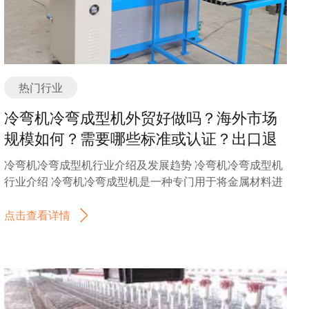
的发展，劳保鞋行业也开始引入智能技术。例如，一些劳
保鞋配备了智能芯片，可以实时监测工人的步态和姿势，
提供实时的数据分析和警示，以避免工伤事故的发生。 4.
环保化：环保已经成为社会的共识，劳保鞋行业也在积极
响应。越来越多的企业开始采用环保材料制作劳保鞋，减
热门行业
少对环境的污染。同时，一些劳保鞋企业还注重回收利
用，推出可持续发展的产品。 总的来说，劳保鞋行业在不
冷弯机冷弯成型机外贸好做吗？海外市场
断创新和发展中，不仅关乎工人的生命安全，也与企业的
规模如何？需要哪些标准或认证？出口退
形象和社会责任息息相关。随着技术的进步和市场需求的
税？如何找分销商或客户？
变化，预计劳保鞋行业将会迎来更广阔的发展前景。 劳保
冷弯机冷弯成型机行业介绍及发展趋势 冷弯机冷弯成型机
鞋是一种专为保护工人脚部安全而设计的鞋子。根据不同
行业介绍 冷弯机冷弯成型机是一种专门用于将金属材料进
的用途和特点，劳保鞋可以分为以下几种主要分类或种
行冷弯成型的设备。它通过对金属材料施加压力和弯曲
类： 1. 防砸防刺劳保鞋：这种劳保鞋主要用于需要保护脚
力，使其在不加热的情况下发生塑性变形，从而实现所需
点击查看详情
部免受砸伤或刺伤的工作场所，如建筑工地、钢铁厂等。
的形状和角度。冷弯机冷弯成型机广泛应用于建筑、航空
它们通常具有坚固的鞋头和防刺鞋底，可以有效地防止外
航天、汽车、电子、电力、家电等行业，用于生产各种形
部物体对脚部的伤害。 2. 防滑劳保鞋：这种劳保鞋主要用
状的金属构件，如角钢、管道、槽钢等。 冷弯机冷弯成型
于需要防止滑倒的工作场所，如厨房、医院等。它们通常
机的工作原理是通过将金属材料放置在机器的工作区域，
采用防滑鞋底设计，提供良好的抓地力，减少工作人员在
并通过压力和弯曲力使其发生塑性变形。这种冷弯成型的