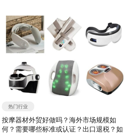
其出口市场仍然存在着一定的机会。首先，劳保鞋在一些
规格、功能和配件，满足不同行业和应用的需求。 冷弯机
备、动物饮水设备、动物保健设备等。这些机械设备的应
发展中国家和新兴市场仍然有着较高的需求。这些国家的
冷弯成型机作为一种专门用于金属材料冷弯成型的设备，
用可以大大提高畜牧业的生产效率和质量，减少劳动力成
工业化进程和劳动力市场的扩大，使得劳保鞋的需求继续
具有广泛的应用前景。随着技术创新、环保节能、自动化
本，改善畜禽的生活环境，提升畜禽的养殖效益。 随着农
保持增长态势。 其次，劳保鞋行业的技术和品质不断提
生产和个性化定制的发展趋势，冷弯机冷弯成型机行业将
业现代化的推进，畜牧业正朝着规模化、集约化、智能化
升，使得其在国际市场上具备竞争力。制造商通过不断创
迎来更加广阔的发展空间。同时，行业企业也应积极适应
的方向发展。畜牧机械行业也在不断创新和提升，以满足
新和改进产品设计，提高产品的安全性、舒适性和耐用
市场需求变化，不断提升技术水平和产品质量，以适应行
市场的需求。例如，自动化饲料加工设备可以根据动物的
性，从而赢得更多海外客户的信任和青睐。 此外，劳保鞋
业发展的新趋势。 冷弯机冷弯成型机产品主要分类或种类
需求自动调配饲料，提高饲料利用率；智能化的养殖设备
行业还可以通过开拓新兴市场和多元化出口策略来应对外
有哪些？ 冷弯机冷弯成型机是一种广泛应用于金属加工行
可以监测和控制动物的生长环境，提高养殖效益；动物保
贸形势的挑战。例如，寻找新的出口目的地，加强与发展
业的设备，用于将金属材料通过冷弯的方式进行成型。根
健设备可以帮助预防和治疗动物的疾病，提高养殖的健康
中国家的合作，参与国际贸易展览和展销会等，以扩大市
据不同的应用需求和加工要求，冷弯机冷弯成型机可以分
水平。 畜牧机械行业的发展还受到政策的影响。政府鼓励
场份额并降低对某一特定市场的依赖性。 总的来说，尽管
为多种不同的分类或种类。 1. 单辊冷弯机：单辊冷弯机是
农业现代化的政策和扶持措施，为畜牧机械行业提供了良
外贸形势面临一些挑战，但劳保鞋作为一种必需品，在国
最基本的冷弯成型设备之一，它由一个辊轮和一个工作台
好的发展机遇。例如，政府对农机购置补贴、农机设备更
际市场上仍然具备一定的出口机会。制造商应该积极应对
组成。通过调节辊轮的位置和工作台的高度，可以实现对
新等给予了一定的支持，促进了畜牧机械行业的发展。同
市场变化，加强产品质量和技术创新，开拓新的市场和多
金属材料的弯曲成型。 2. 双辊冷弯机：双辊冷弯机是在单
时，政府还加大了对畜牧机械行业的监管力度，以确保畜
元化出口策略，以保持竞争力并实现可持续发展。 劳保鞋
热门行业
辊冷弯机的基础上发展而来的，它由两个辊轮和一个工作
牧机械的质量和安全。 未来，畜牧机械行业将继续朝着智
是一种特殊的鞋类，主要用于工业和建筑行业的劳动者。
台组成。通过同时调节两个辊轮的位置和工作台的高度，
能化、绿色化、节能化的方向发展。随着科技的进步和人
按摩器材外贸好做吗？海外市场规模如
它们具有防滑、防刺穿、防静电等功能，能够保护工人的
可以实现更复杂的弯曲形状。 3. 三辊冷弯机：三辊冷弯机
工智能的应用，畜牧机械设备将更加智能化，能够实现自
何？需要哪些标准或认证？出口退税？如
脚部免受意外伤害。随着全球经济的发展和工业化进程的
是在双辊冷弯机的基础上进一步发展而来的，它由三个辊
动化操作和远程监控。同时，畜牧机械行业还将注重环保
加快，劳保鞋市场也呈现出稳步增长的趋势。 海外市场是
轮和一个工作台组成。通过调节三个辊轮的位置和工作台