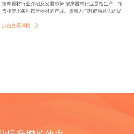
何找分销商或客户？
和节能，减少对环境的影响，提高资源利用效率。 总之，
按摩器材行业介绍及发展趋势 按摩器材行业是指生产、销
劳保鞋行业的重要组成部分，因为许多国家的工业和建筑
的高度，可以实现更高精度和更复杂的弯曲成型。 4. 数控
畜牧机械行业是随着农业现代化的推进而发展壮大的产
售和使用各种按摩器材的产业。随着人们对健康意识的提
行业都需要使用劳保鞋来保护工人的安全。根据市场研究
冷弯机：数控冷弯机是在传统冷弯机的基础上引入了计算
业。未来，畜牧机械行业将继续面临机遇和挑战，需要不
高和生活水平的不断提升，按摩器材行业得到了快速发
机构的数据，2019年全球劳保鞋市场规模约为120亿美
机控制技术，实现了自动化和精确控制。通过预先设定参
断创新和提升，以适应市场的需求和发展趋势。 畜牧机械
展。 按摩器材主要包括按摩椅、按摩床垫、按摩枕、按摩
点击查看详情
元，并预计到2027年将达到150亿美元。这显示出海外劳
数和程序，数控冷弯机可以实现高效的批量生产和复杂形
是指用于农业畜牧业的机械设备。根据其功能和用途的不
器等。这些器材通过模拟按摩手法，对人体进行按摩和推
保鞋市场的巨大潜力。 在海外市场上，劳保鞋的需求主要
状的冷弯成型。 5. 液压冷弯机：液压冷弯机是利用液压系
同，畜牧机械可以分为以下几类： 1. 饲料加工机械：包括
拿，以达到舒缓疲劳、促进血液循环、缓解肌肉酸痛等效
来自于发达国家和新兴工业化国家。发达国家如美国、德
统提供动力的一种冷弯成型设备。它具有较大的弯曲力和
饲料粉碎机、饲料搅拌机、饲料颗粒机等，用于加工饲料
果。 按摩器材行业的发展受到多方面因素的影响。首先，
国和日本等，由于其工业化程度高和对工人安全的重视，
可调节的工作速度，适用于处理大尺寸和高强度金属材料
原料，制作成适合畜禽消化吸收的饲料。 2. 饲料配送机
人们对健康的关注度不断提高，越来越多的人开始意识到
劳保鞋市场规模较大。而新兴工业化国家如中国、印度和
的冷弯。 除了以上主要分类，还有一些特殊用途的冷弯机
械：包括饲料输送机、饲料搬运车等，用于将加工好的饲
按摩对身体的益处。其次，随着生活水平的提高，人们对
巴西等，由于其工业化进程加快和劳动力数量庞大，也对
冷弯成型机，如角钢冷弯机、管道冷弯机、板材冷弯机
料运送到畜禽养殖场或饲养舍内，方便喂养畜禽。 3. 养殖
于享受生活的需求也越来越强烈，按摩器材成为了一种受
劳保鞋市场有较大需求。 此外，随着全球环境保护意识的
等，它们针对不同的金属材料和形状需求进行专门设计和
设备：包括鸡舍设备、猪舍设备、牛舍设备等，用于提供
欢迎的生活方式。此外，随着科技的不断进步，按摩器材
增强，一些国家对劳保鞋的要求也在不断提高。例如，一
制造。 总的来说，冷弯机冷弯成型机产品的分类和种类多
合适的生活环境和管理条件，包括温度控制、通风设备、
的功能也得到了大幅提升，更符合人们的需求。 目前，按
些欧洲国家对劳保鞋的材质和生产工艺有更高的要求，这
种多样，可以根据不同的加工需求选择适合的设备。 如有
饮水设备等。 4. 喂养设备：包括自动喂料机、喂料器等，
摩器材行业呈现出以下几个发展趋势： 1. 多元化产品：随
为劳保鞋制造商提供了更多的商机。 总的来说，海外劳保
任何问题，欢迎微信联系我们。 冷弯机和冷弯成型机外贸
用于自动化喂养畜禽，提高饲养效率。 5. 疫病防控设备：
着消费者需求的增加，按摩器材行业的产品越来越多样
鞋市场具有较大的发展潜力。但同时也面临着激烈的竞
形势 目前，全球经济发展趋势向好，国际贸易逐渐增长，
包括消毒设备、疫苗接种器等，用于预防和控制畜禽疾病
化。除了传统的按摩椅、按摩床垫等产品外，还出现了便
争，因为全球劳保鞋制造商众多。为了在海外市场取得竞
这对冷弯机的出口提供了良好的机会。尤其是在建筑和制
的传播。 6. 畜禽养殖监测设备：包括环境监测仪器、畜禽
携式按摩器、眼部按摩器、足底按摩器等新型产品。 2. 智
争优势，劳保鞋制造商需要不断提高产品质量、创新设
造业的发展中，对于冷弯机的需求不断增加。许多国家和
健康监测设备等，用于监测畜禽养殖环境和健康状况，及
能化发展：随着科技的进步，智能化已经成为了按摩器材
计，并根据不同国家的要求进行定制化生产。只有这样，
地区都在进行基础设施建设和工业化进程，这为冷弯机的
时发现问题并采取措施。 7. 畜禽养殖管理软件：包括养殖
行业的发展趋势。智能按摩器材可以通过感应器感知人体
才能在海外市场上获得更大的市场份额。 劳保鞋的出口市
出口创造了良好的市场。 然而，出口冷弯机并不是一件容
提升增长效率
数据管理软件、养殖过程监控软件等，用于管理和监控畜
的状态，自动调整按摩力度和方式，提供更加个性化的按