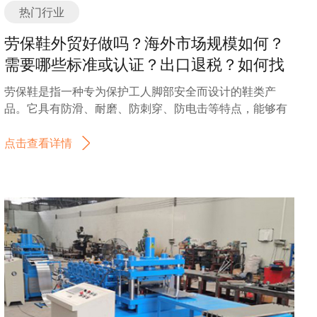
热门行业
劳保鞋外贸好做吗？海外市场规模如何？
需要哪些标准或认证？出口退税？如何找
分销商或客户？
劳保鞋是指一种专为保护工人脚部安全而设计的鞋类产
品。它具有防滑、耐磨、防刺穿、防电击等特点，能够有
效地保护工人在工作中的脚部安全。 劳保鞋行业是一个与
工业生产密切相关的行业，随着工业化进程的不断推进，
点击查看详情
对劳保鞋的需求也在不断增加。劳保鞋行业的发展受到多
个因素的影响，包括政策法规的支持、企业的技术创新能
力、市场需求的变化等。 在当前的劳保鞋市场中，主要有
以下几个发展趋势： 1. 高端化：随着人们对工作环境安全
的重视程度提高，对劳保鞋的要求也越来越高。高端劳保
鞋不仅具备基本的安全功能，还注重舒适性和时尚性，能
够满足工人对于鞋子外观和穿着感的需求。 2. 轻量化：传
统的劳保鞋通常比较笨重，给工人的工作带来不便。而现
代劳保鞋注重轻量化设计，采用轻质材料制作，既能保证
安全性，又能减轻工人的劳动负担。 3. 智能化：随着科技