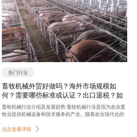
湿滑地面上滑倒的风险。 3. 防静电劳保鞋：这种劳保鞋主
过程可以实现对金属材料的精确控制，使其达到所需的形
要用于需要防止静电产生和静电放电的工作场所，如电子
状和角度。冷弯机冷弯成型机具有高效、精确、可靠的特
厂、化工厂等。它们通常采用导电材料制作，可以有效地
点，能够满足不同行业对于金属构件的生产需求。 冷弯机
防止静电积聚和放电，保护工作人员和设备的安全。 4. 防
冷弯成型机行业发展趋势 1. 技术创新：随着科技的不断进
化学品劳保鞋：这种劳保鞋主要用于需要防护化学品溅入
步，冷弯机冷弯成型机的技术也在不断创新。新型的冷弯
脚部的工作场所，如实验室、化工厂等。它们通常采用耐
机冷弯成型机采用先进的控制系统和自动化技术，能够实
化学腐蚀的材料制作，具有良好的防护性能，可以阻挡化
现更高的生产效率和精度。同时，一些新材料的出现也对
学品对脚部的侵害。 5. 绝缘劳保鞋：这种劳保鞋主要用于
冷弯机冷弯成型机的发展提出了新的要求，需要不断研发
需要绝缘保护的工作场所，如电力公司、电气工程等。它
新的冷弯成型工艺和设备。 2. 环保节能：在当前环保意识
们通常采用绝缘材料制作，可以有效地防止电流通过鞋
不断增强的背景下，冷弯机冷弯成型机行业也在朝着环保
热门行业
底，保护工作人员免受电击的危险。 除了以上主要分类或
节能的方向发展。新型的冷弯机冷弯成型机采用节能型电
种类外，劳保鞋还可以根据不同的款式和功能进行细分，
机和高效节能的液压系统，能够降低能源消耗和排放，减
畜牧机械外贸好做吗？海外市场规模如
以满足不同工作环境和个人需求。在选择劳保鞋时，应根
少对环境的污染。 3. 自动化生产：随着工业自动化的发
何？需要哪些标准或认证？出口退税？如
据具体的工作要求和安全需求来选择适合的劳保鞋。 如有
展，冷弯机冷弯成型机行业也在逐步实现自动化生产。通
何找分销商或客户？
任何问题，欢迎微信联系我们。 当前的外贸形势以及劳保
过引入机器视觉系统、机器人操作等先进技术，可以实现
畜牧机械行业介绍及发展趋势 畜牧机械行业是指为农业畜
鞋出口的情况： 目前，全球经济面临着一系列的挑战和不
冷弯机冷弯成型机的自动化控制和生产流程的智能化管
牧业提供机械设备和技术服务的产业。随着农业现代化的
确定性因素，例如贸易保护主义的抬头、地缘政治紧张局
理，提高生产效率和质量。 4. 个性化定制：随着市场需求
推进和畜牧业的发展，畜牧机械行业也得到了快速的发
势的加剧以及全球经济增长放缓等。这些因素对外贸形势
的不断变化，冷弯机冷弯成型机行业也越来越注重个性化
展。本文将介绍畜牧机械行业的概况，并探讨其未来的发
点击查看详情
带来了一定的不利影响。 然而，劳保鞋作为一种必需品，
定制。客户可以根据自己的需求定制冷弯机冷弯成型机的
展趋势。 畜牧机械行业主要包括饲料加工设备、养殖设