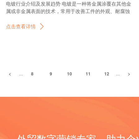
销商或客户？
命等关键指标将得到进一步提高，使得电动设备的性能和
电镀行业介绍及发展趋势 电镀是一种将金属涂覆在其他金
矿山设备配件的外贸市场中取得竞争优势，企业可以采取
口市场前景较好。随着全球经济的发展和建筑业的不断扩
使用体验得到更大的提升。 其次，电动配件的智能化程度
属或非金属表面的技术，常用于改善工件的外观、耐腐蚀
一些策略。首先，提高产品的质量和技术含量，以满足用
大，对石材机械的需求也在不断增加。石材机械主要用于
将不断提高。随着物联网技术的发展，电动配件将与互联
性能以及电导性能。电镀行业广泛应用于汽车、电子、家
户的需求。其次，加强市场营销和品牌推广，提升企业的
石材加工和切割，广泛应用于建筑、装饰、石材加工等行
网相连接，实现远程监控和智能控制。例如，电动汽车的
具、建筑等领域。 电镀行业的发展受到全球经济形势、环
点击查看详情
知名度和影响力。此外，与国内外的矿山设备制造商建立
业。 在国际市场上，中国石材机械的竞争力较强。中国拥
智能充电桩和电池管理系统将为用户提供更加便捷和智能
保要求以及技术创新的影响。随着全球经济的发展，电镀
合作关系，共同开拓市场也是一种有效的策略。 总的来
有丰富的石材资源和成熟的制造技术，能够提供高质量、
的充电服务。 最后，电动配件的可持续发展将成为行业的
行业逐渐呈现出以下几个发展趋势： 1. 环保技术的应用：
说，矿山设备配件的外贸形势较好，出口市场具有一定的
性价比较高的石材机械产品。此外，中国的石材机械企业
重要方向。随着环境保护意识的提高，电动配件行业将更
由于电镀过程中会产生大量废水和废气，传统电镀行业面
潜力。但是，企业需要积极应对市场竞争和其他挑战，不
还在不断创新和研发，提升产品的技术含量和附加值，进
加注重绿色生产和循环利用。例如，电动汽车的电池回收
临着环境污染的问题。因此，越来越多的电镀企业开始采
断提升自身的竞争力，才能在外贸市场中取得成功。 矿山
一步提高了在国际市场的竞争力。 然而，出口石材机械也
和再利用将成为重要的环保措施，同时也为行业带来了新
用环保技术，如水处理设备、废气处理设备等，以减少对
设备配件的海外市场规模非常庞大。随着全球矿业行业的
面临一些挑战。首先，市场竞争激烈，国际市场上存在许
的商机。 总之，电动配件行业是一个充满机遇和挑战的行
环境的影响。 2. 高效节能设备的使用：为了提高生产效率
快速发展，越来越多的国家和地区需要矿山设备来开采和
<
...
8
9
10
11
12
...
>
多来自其他国家的竞争对手，需要不断提升产品质量和技
业。随着电动设备市场的不断扩大和技术的不断创新，电
和降低能源消耗，电镀行业开始采用高效节能设备。例
加工矿石。而矿山设备的正常运行离不开各种配件的支持
术水平才能脱颖而出。其次，贸易保护主义的抬头使得国
动配件行业有着广阔的发展前景。同时，行业发展也需要
如，高效的电镀设备能够减少电镀时间和能源消耗，从而
和保障。 在海外市场上，矿山设备配件的需求量巨大。许
际贸易环境不稳定，可能会对出口石材机械产生一定的影
关注环保和可持续发展，以推动行业的健康发展。 电动配
提高生产效率。 3. 新型电镀材料的研发：随着科技的进
多矿山企业和矿业项目需要不断更新和更换各种设备配
响。此外，国外市场需求的波动性也会对出口形势产生影
件产品主要分类或种类有以下几类： 1. 电动马达：电动马
步，越来越多的新型电镀材料被研发出来，以满足不同行
件，以确保设备的正常运行和生产效率的提高。这包括各
响，需要企业具备灵活的市场应对能力。 总体而言，石材
达是电动设备的核心部件，用于将电能转换为机械能。根
业的需求。例如，高硬度、高耐磨的镀铬材料广泛应用于
种传动装置、轴承、密封件、过滤器、润滑油、刀具等
机械的外贸形势是积极向好的，出口市场潜力巨大。但企
据不同的应用领域和功率需求，电动马达可以分为直流电
汽车零部件制造，提高了产品的使用寿命和质量。 4. 自动
等。 随着全球矿业行业的竞争加剧，矿山企业对设备配件
业需要密切关注市场变化，提升产品质量和技术水平，灵
动马达和交流电动马达。 2. 电池：电动配件中的电池主要
化生产线的应用：为了提高生产效率和降低人工成本，电
的质量和性能要求也越来越高。他们希望能够获得耐用、
活应对市场需求的波动，才能在竞争中取得更好的业绩。
用于储存和提供电能。根据不同的化学原理和使用方式，
镀行业逐渐引入自动化生产线。自动化生产线可以实现自
可靠、高效的配件产品，以降低设备故障率、提高生产效
随着全球建筑和石材行业的快速发展，石材机械在海外市
外贸数字营销专家，助力企业
电池可以分为干电池和充电电池，如锂电池、铅酸电池、
动上料、自动检测、自动卸料等功能，提高了生产效率和