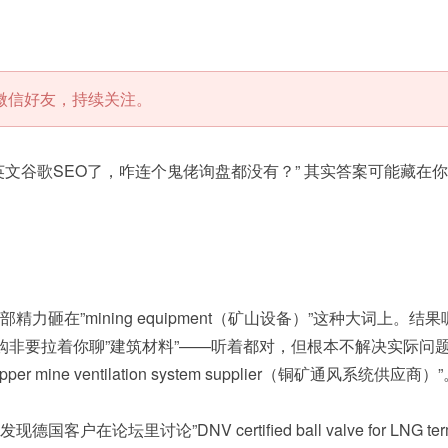
微信好友，持续关注。
英文谷歌SEO了，咋连个鬼佬询盘都没有？” 其实答案可能藏在
砸在”mining equipment（矿山设备）”这种大词上。
拉着你聊”建筑材料”——听着都对，但根本不解决实际问题。老外采购
“copper mine ventilation system supplier（铜矿通风
坛里讨论”DNV certified ball valve for LNG