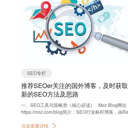
SEO专栏
推荐SEOer关注的国外博客，及时获
新的SEO方法及思路
一、SEO工具与策略类（核心必读） Moz Blog网址
https://moz.com/blog简介：SEO行业标杆博客，由Ra
Fishkin创立。覆盖从基础到高阶的SEO策略、工具
技巧（如Moz Pro、Keyword Explorer）及白帽技术
点击查看详情