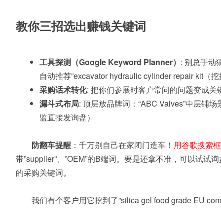
教你三招选出赚钱关键词
工具探测（Google Keyword Planner）
: 别总手动
自动推荐”excavator hydraulic cylinder 
采购话术转化
: 把你们参展时客户常问的问题变成关键词。比
漏斗式布局
: 顶层放品牌词：“ABC Valves”中层铺场景词：
监直接发询盘）
防翻车提醒
：千万别自己在家闭门造车！
用谷歌搜索框
带”supplier”、”OEM”的B端词。要是还拿不准
的采购关键词。
我们有个客户用它挖到了”silica gel food grade