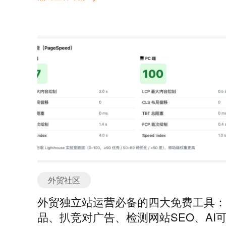
《SEO初学者指南》被全球从业者奉为入门圣经。社
讨论活跃，适合系统性学习SEO框架。 Ahrefs Blog
址：https://ahrefs.com/blog简介：Ahrefs官方博客，
数据驱动著称。内容涵盖关键词研究、外链建设、竞
分析等实战教程，擅长通过案例拆解复杂算法（如
Google E-E-A-T）。文章附带免费工具（如Ahrefs
Webmaster Tools），适合追求深度数据解读的SEOe
SEMrush Blog网址：https://www.semrush.com/blog
介：聚焦SEO工具应用与流量增长方法论，提供关键
规划、网站审计、内容优化等场景化指南。特色栏目
括行业报告（如《流量获取现状报告》）及竞品反向
程技巧，适合企业级SEO策略制定者。 Yoast SEO Bl
网址：https://yoast.com/blog/简介：WordPress站长
读！专注技术SEO优化，涵盖插件设置（如Yoast
SEO）、结构化数据、网站速度优化等实战技巧。内
外贸社区
简明直击痛点，适合解决技术型SEO问题。 二、行
外贸独立站运营必备的四大免费工具：
新闻与算法追踪（实时更新） Search Engine Land
址：https://searchengineland.com简介：由搜索引
品、扒竞对广告、检测网站SEO、AI
域教父Danny Sullivan创办，第一时间报道Google算