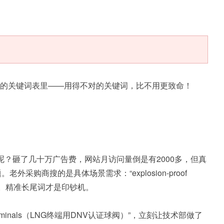
你的关键词表里——用得不对的关键词，比不用更致命！
结果呢？砸了几十万广告费，网站月访问量倒是有2000多，但真
商搜的是具体场景需求：“explosion-proof
系统供应商）”。精准长尾词才是印钞机。
 terminals（LNG终端用DNV认证球阀）”，立刻让技术部做了