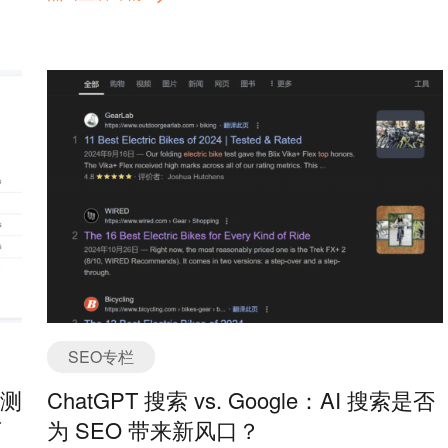
区
备了么？是的，当机会来敲门，是否已经做好了十足的
网
准备。 中国的外贸企业，大多数人觉得，我们的竞争已
以
经到了一个瓶颈，已经没有机会了，事实上是，大错特
品
错。对于外贸企业，你看到的仅仅只是你局限于见到的
客户，局限于你自己销售思路和方法，贸易是一门学
问，如果你没有尝试市面上所有行之有效的方法，如果
r。
你没有很深的扎根进市场，你是不知道如何做外贸的，
/简
尽管你觉得你懂外贸。和很多高级外贸玩家，哪家不是
词
销售投入几百万，销售额几十亿美金的外贸企业交流，
包
看上去很难，但是，好像又很简单，今天告诉你无数个
工
蓝海中的一个，掌握了这门技巧，你比别人，会好一
og
点。 最近和facebook总部的人交流，我问了很多问题，
必
概括起来有以下：第一，Facebook有多少用户，主要分
布在哪些国家。第二，facebook对客户是否有精准划
容
分。第三，如何有效的把facebook粉丝转换为用户，转
SEO专栏
业
换为询盘。第四，如何通过有效的办法来做。第五第六
测
ChatGPT 搜索 vs. Google：AI 搜索是否
网
第七，我应该有问了几十个问题，我简单的分享下前面
擎领
的几个问题，这不是一个广告，如果你认为它是一个广
可
为 SEO 带来新风口？
法
告的话，我希望你能从中看到更多的干货和寻找商机。