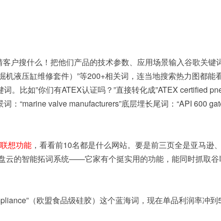
猜客户搜什么！把他们产品的技术参数、应用场景输入谷歌关键词规划师。比
repair kit（挖掘机液压缸维修套件）”等200+相关词，连当地搜索热力图都能
如”你们有ATEX认证吗？”直接转化成”ATEX certified pn
“marine valve manufacturers”底层埋长尾词：“API 600
联想功能
，看看前10名都是什么网站。要是前三页全是亚马逊
，可以试试询盘云的智能拓词系统——它家有个挺实用的功能，能同时
 EU compliance”（欧盟食品级硅胶）这个蓝海词，现在单品利润率冲到