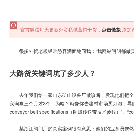
官方微信每天更新外贸私域营销干货，
点击链接
添加
很多外贸老板经常愁容满面地问我：“我网站明明都做
大路货关键词坑了多少人？
去年我们给一家山东矿山设备厂做诊断，发现他们把全部精力
实询盘三个月才3个！为啥？就像你去建材市场买灯泡，导购非要
conveyor belt specifications（防爆传送带技术参数）”、
某浙江阀门厂的真实案例很有意思：他们的业务员偶然发现德国客户在论