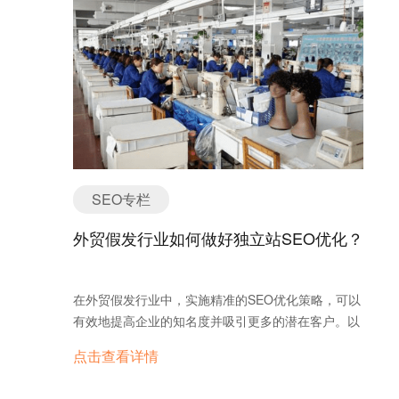
和持续增长的特点。 本文将深入探讨如何构建一个健
康、可持续增长的外链体系，从基础的外链建设技
巧，到深层次的策略，再到更高阶的技术手段，帮助
你在B2B外贸领域中提升网站的SEO效果，获得更多
的潜在客户和业务机会。 1. 基础外链建设的提升技
巧 1.1 媒体公关策略：增强品牌曝光与外链效果
媒体公关（Digital PR）是外链建设中一个较为高级
的技巧。通过与行业媒体、记者、新闻网站等平台合
作发布新闻稿、专家访谈、行业报告等内容，你不仅
SEO专栏
能够获得高质量的外链，还能提升品牌曝光度，增加
品牌的信任度。 这种方式特别适合B2B外贸公司，
外贸假发行业如何做好独立站SEO优化？
因为很多海外的专业媒体和行业网站都在寻找独立的
行业观点和数据。如果能够成为这些平台的新闻来
源，将有助于你获得持续的外链支持。 行动点： 通
在外贸假发行业中，实施精准的SEO优化策略，可以
过PR平台发布行业新闻、企业成就或者专家观点。
有效地提高企业的知名度并吸引更多的潜在客户。以
建立与行业记者和博客的联系，定期提供新闻线索和
下是综合关键词选择、内容创作、网站结构优化等方
点击查看详情
资源。 积极参与国际行业会议和展会，发布相关报告
法，结合询盘云的具体优化策略。 1. 关键词研究与
或文章，吸引媒体报道。 1.2 高楼大厦法
布局 首先，对假发行业的目标关键词进行深入研究