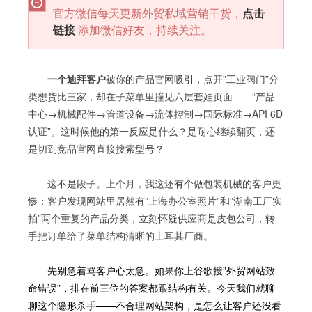
官方微信每天更新外贸私域营销干货，
点击
链接
添加微信好友，持续关注。
一个迪拜客户
被你的产品官网吸引，点开”工业阀门”分
类想货比三家，却在子菜单里撞见六层套娃页面——“产品
中心→机械配件→管道设备→流体控制→国际标准→API 6D
认证”。这时候他的第一反应是什么？是耐心继续翻页，还
是切到竞品官网直接搜索型号？
这不是段子。上个月，我这还有个做包装机械的客户更
惨：客户发现网站里居然有”上海办公室照片”和”湖南工厂实
拍”两个重复的产品分类，立刻怀疑供应商是皮包公司，转
手把订单给了菜单结构清晰的土耳其厂商。
先别急着骂客户心太急。如果你上谷歌搜”外贸网站致
命错误”，排在前三位的答案都跟结构有关。今天我们就聊
聊这个隐形杀手——不合理网站架构，是怎么让客户还没看