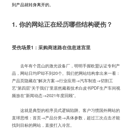
到产品就转身离开的。
1. 你的网站正在经历哪些结构硬伤？
受伤场景1：采购商迷路在信息迷宫里
去年有个昆山的激光设备厂，明明手握欧盟认证专利产
品，网站日均IP却不到20个。我们把网站结构拿出来一看：
产品页隐藏在”解决方案→行业应用→汽车制造→切割工
艺”第四层”关于我们”里居然藏着技术白皮书PDF生产车间视
频放在”新闻动态→2021年度回顾”。
这就是典型的程序员式逻辑陷阱。客户习惯国外网站的
直球思维：首页→产品分类→具体参数，超过三次点击才能
找到目标的网站，直接打入冷宫。