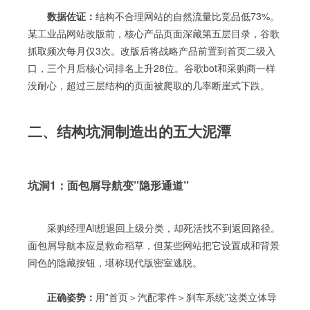
数据佐证：
结构不合理网站的自然流量比竞品低73%。
某工业品网站改版前，核心产品页面深藏第五层目录，谷歌
抓取频次每月仅3次。改版后将战略产品前置到首页二级入
口，三个月后核心词排名上升28位。谷歌bot和采购商一样
没耐心，超过三层结构的页面被爬取的几率断崖式下跌。
二、结构坑洞制造出的五大泥潭
坑洞1：面包屑导航变”隐形通道”
采购经理Ali想退回上级分类，却死活找不到返回路径。
面包屑导航本应是救命稻草，但某些网站把它设置成和背景
同色的隐藏按钮，堪称现代版密室逃脱。
正确姿势：
用”首页＞汽配零件＞刹车系统”这类立体导