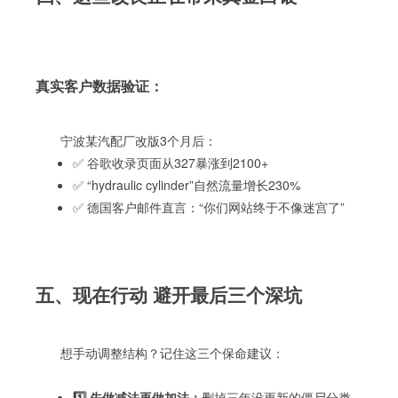
真实客户数据验证：
宁波某汽配厂改版3个月后：
✅ 谷歌收录页面从327暴涨到2100+
✅ “hydraulic cylinder”自然流量增长230%
✅ 德国客户邮件直言：“你们网站终于不像迷宫了”
五、现在行动 避开最后三个深坑
想手动调整结构？记住这三个保命建议：
1️⃣ 先做减法再做加法：
删掉三年没更新的僵尸分类