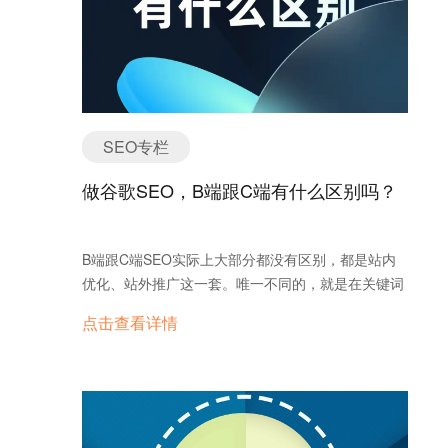
示给哪些受众群体 视频广告系列 --与我们的受众群体
建立联系 --覆盖合适的受众群体 --只需几分钟即可制
作一个视频广告系列 --评估成效 l购物广告系列 --吸
引更多流量 --吸引更优质的潜在客户 --易于管理且专
门面向零售的广告系列 --扩大覆盖面 --强大的报告功
能和竞争数据 3、Google AdWords的广告会展示在
SEO专栏
哪些位置？ 搜索网络包括Google搜索、其他Google
网站（如Google地图和Google购物）以及上百个不
做谷歌SEO，B端跟C端有什么区别吗？
属于Google的搜索合作伙伴网站，这些网站都可以展
示与搜索结果相符的AdWords广告。 展示广告网络
由一系列Google网站（如Google财经、Gmail、
B端跟C端SEO实际上大部分都没有区别，都是站内
Blogger以YouTube）、合作伙伴网站以及移动网站
优化、站外推广这一套。唯一不同的，就是在关键词
和应用组成，它们都可以展示与特定页面上的内容相
库搭建以及内容创作的时候不同，不过光是这一点不
符的AdWords广告。 视频广告可以投放到YouTube
点击查看详情
同，就能导致B端网站跟C端网站SEO的决定性差
和Google展示广告网络中的网页上。展示位置包括：
异。 B端主要面对企业，搜索关键词更专业、更具
YouTube频道、YouTube视频、展示广告网络上的网
体，有很多是行业术语，目标是吸引行业内的专业买
站、展示广告网络上的应用。 购物广告系列展示位
家。内容上，B端更注重提供解决方案，客户关心的
置：Google购物（仅限部分国家/地区）、Google搜
不是产品本身，而是它能解决什么问题。你需要写出
索（在搜索结果旁边并与文字广告分开）、Google搜