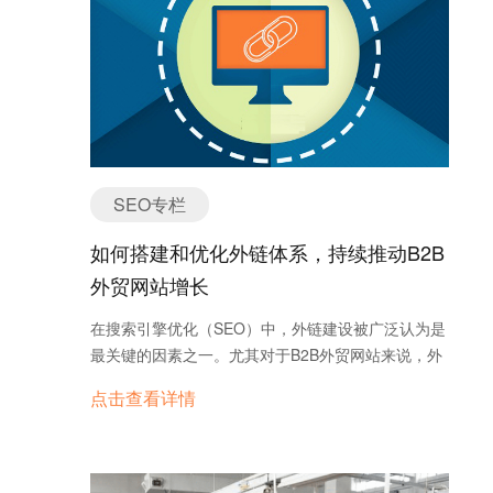
能够深入行业、展示专业性的文章。 而C端面向个
索网络合作伙伴网站，在部分国家/地区还包含
人消费者，他们搜索的关键词更加大众化，通常以需
YouTube和Google图片搜索（前提是我们的广告系列
求为导向，比如“怎么选择”或者“最佳推荐”。C端客户
设置为包含搜索网络合作伙伴）。 4、
更看重体验和价格，内容要更简单易懂，能直接告诉
Google AdWords的账户结构是怎样的？ 这里有必要
他们你的产品如何提升生活质量。
说明一下，目前国内是无法查看Google AdWords数
据报表的，想登陆了解Google AdWords数据报表的
话，大家可以通过询盘云后台进行查看，可以看到
Google AdWords广告账户下的数据报表信息。
SEO专栏
如何搭建和优化外链体系，持续推动B2B
外贸网站增长
在搜索引擎优化（SEO）中，外链建设被广泛认为是
最关键的因素之一。尤其对于B2B外贸网站来说，外
链不仅有助于提升网站的搜索引擎排名，还能为网站
点击查看详情
带来精准的流量，提升品牌曝光度，并帮助建立网站
的行业权威性。然而，外链的搭建不仅仅是一个简单
的数量游戏，更多的是质量和策略的比拼。为了实现
长期的SEO成功，外链建设需要具备多样性、自然性