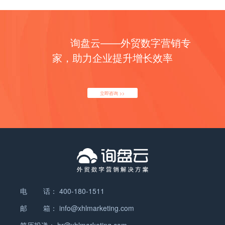
（Skyscraper Technique）：逆袭竞争对手的外链
是SEO的关键。使用工具如Google Keyword
高楼大厦法是外链建设中最受欢迎的策略之一。其基
Planner和SEMrush，分析关键词如“Human Hair
本思路是：分析已经获得大量外链的高质量内容，然
Wigs”、“Lace Front Wigs”、“Synthetic Wigs”等，通
后创建更深入、更有价值的内容来取代这些页面，从
询盘云——外贸数字营销专
过关键词的搜索量和竞争度，选择适合的高流量词。
而吸引原本链接这些页面的站点链接到你的网站。
接着，将这些关键词合理地布局在网站的核心位置，
家，助力企业提升增长效率
行动点： 使用工具（如Ahrefs、SEMrush）找出行
如首页标题、产品页标题、元描述、正文内容和图片
业内的高质量页面，分析其外链来源。 创建比竞争对
Alt标签中，确保网站符合用户的搜索习惯和需求。
手页面更详细、更具权威性、更新更频繁的内容，并
常见SEO关键词： 产品类型： Human Hair
立即咨询 >>
通过邮件或社交平台联系这些站点，邀请他们添加你
Wigs（真人发假发） Synthetic Wigs（合成纤维假
的外链。 确保你的页面提供额外的价值，例如独家数
发） Lace Front Wigs（蕾丝前沿假发） Full Lace
据、专家评论或最新研究。 1.3 反向竞争对手分析
Wigs（全蕾丝假发） Hair Extensions（接发） Clip-
（Link Reclamation）：抢占对方资源 如果竞争对
in Hair Extensions（夹式接发） Tape-in Hair
手的外链源对你有价值，你完全可以通过反向分析，
Extensions（胶带式接发） 发型与质地： Curly
争取获得相同的外链。利用SEO工具，找到指向竞争
Wigs（卷发假发） Straight Wigs（直发假发） Wavy
对手站点的页面，联系这些网站的管理员，争取将链
Wigs（波浪假发） Bob Wigs（波波头假发） Long
接从他们的页面转到你的网站。 行动点： 使用工具
Wigs（长发假发） Short Wigs（短发假发） 特定需
电 话：
400-180-1511
（如Ahrefs、Moz、SEMrush）分析竞争对手的外
求： Medical…
链。 找出指向他们站点的页面，并评估这些外链是否
邮 箱：
info@xhlmarketing.com
能带来更多的流量和SEO价值。 主动联系网站管理