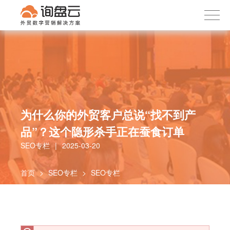
询盘云
下载APP
首页
产品服务
客户案例
内容社区
为什么你的外贸客户总说“找不到产
关于我们
品”？这个隐形杀手正在蚕食订单
SEO专栏
|
2025-03-20
首页
>
SEO专栏
>
SEO专栏