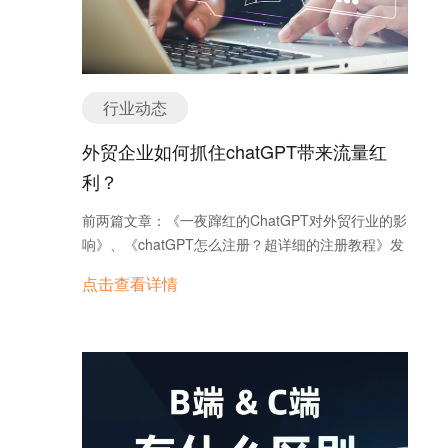
趣并且点击了我们的广告和访问我们的网站后，我们
才需要付费。我们需要告诉Google AdWords愿意为
每次广告点击支付的最高金额（称为“每次点击费用
的最高出价”），最终实际支付的费用可能要低于此
行业动态
金额。 AdWords预算由我们自己掌控。我们广告主
可以自主决定每天希望花费的平均金额。如果我们的
外贸企业如何抓住chatGPT带来流量红
广告在某些日子更受欢迎，AdWords会允许在平均每
利？
日预算的基础上将金额最多提高20%，以免错失宝贵
的点击。同时也不用担心，AdWords会在其他日期降
前两篇文章：《一夜蹿红的ChatGPT对外贸行业的影
低我们的最高预算金额，确保一个月之后，账户的整
响》、《chatGPT怎么注册？超详细的注册教程》发
体平均支出能够达到您之前设置的限额（假设广告系
表后，很多外贸朋友都约着一起讨论如何抓住
点击查看详情
列投放满一个月）。 2、Google AdWords有哪几种
chatGPT带来的流量红利，给自己企业带来一波快速
广告类型，它们的优势是什么？ 搜索广告系列 --将我
增长。我整理了一下最近大家的讨论，再次分享给大
们的文字广告展示在Google搜索结果旁边 --吸引那些
家。
主动搜索他们的特定产品或服务的客户 展示广告系列
--利用富有吸引力的广告格式来吸引大量兴趣各异的
客户 --提高品牌认知度和客户忠诚度 --提高与客户的
互动度 --更确切地选择将广告投放到哪些网站以及展