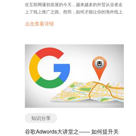
杂的专业问题需要向企业确认。 如果此时有在线客服
颖，把推广核心包装得更加生动有趣，这样的好故事
在互联网蓬勃发展的今天，越来越多的外贸从业者走
为客户分析和解决复杂的问题，将会使客户更深入的
才是王道，死板生硬的内容当然没有人喜欢看。 比
上了线上推广之路。然而，如何才能让你的海外线上
了解企业以及企业的产品，将大大提升客户的访问体
如，当下十分火的短视频，那些非常有趣、娱乐化的
推广之路走得顺畅，走得长远呢？为海外线上营销企
验。同时，对于企业来说，也多了一次向客户销售产
点击查看详情
东西就容易被广泛传播，也有助于的广告植入和推
业总结三招注意事项，为你的海外推广保驾护航。
品的机会，销售机会和销售量当然都会有所提升。 4.
广。 有用才是精华 内容必须切实有用，包括知识、
一、看得懂流量 弄得懂渠道 我们想要了解人们在购
意向客户也需要强化指引 此外，你有没有想过，为什
技能、方法、思路的分享，让别人读了你的内容，有
买时会去哪类网站搜索，通常会比较各类网站的流量
么许多人一直认为很骚扰人的聊天弹窗，会成为众多
所启发、有所价值、有所提升，将内容的核心和精华
进行分析。根据调查显示，海外消费者的线上购物习
外贸客服软件的标配？ 因为即使是高意向客户，也需
清晰明确地展现给用户，这才是你做内容的关键。 有
惯与我们国内大相径庭，他们习惯去搜索引擎、品牌
要企业的强化指引，才会愿意在浏览网站后与企业进
品才是前提 这里的“品”，包括品质、品位、品相。有
官网、甚至视频网站上直接搜索商品相关信息，而不
行聊天，从而对企业进行深入的了解，更何况是有些
些内容一出来，条理清晰，图片精美，便于阅读，一
是访问网购类平台。以法国、美国和新加坡为例，下
本来意向不强的客户呢？ 据统计，增加邀请框可以将
方面符合人们的想象和认知，另外也符合人们对于新
图展示的是这三国的消费者购物时，在不同类型网站
企业对话数量提升30%以上，如果没有强化指引这一
奇怪美潮乐酷的追求，当然视频推广也一样。 所以推
搜索商品信息的比例。 由此不难看出，如果你想在搜
步，很多企业花钱做营销吸引来的流量将会白白流
广内容要将美学融合到内容中，打造成爆品。品质、
索阶段就截获目标客户，Google搜索及YouTube视频
失。 因此，邀请框只要频次设置合理，不仅不会引起
品相加起来，就形成了一种品位，甚至成为一种涌现
广告都是不错的选择。他们可以让你的产品及时出现
客户反感，反而会提高客户购买意向，提升企业的流
和潮流。当然做好内容不单单是这些，还需要加入你
在搜索或浏览商品的用户面前，把目标客户直接导入
量转化率。 5.获得更多高质量询盘 在线聊天不仅可
的品牌、产品等等，有效结合和融入。要能让用户和
到你的网站里。 二、抓得住客群 瞄得准需求 高流量
以让访客增加对企业的了解，对也可以让企业了解客
知识分享
内容之间彼此吸引，建立情感链接，让用户能够产生
却不一定意味着能实现高转化率。如何将流量转化成
户的准确需求。不仅可以第一时间确认是否是企业的
情感共鸣，从而产生更多流量和询盘，触发消费。 内
网站上的询盘，是所有线上营销商家最关心也最费心
谷歌Adwords大讲堂之—— 如何提升关
有效客户，较传统的利用邮件反复确认客户需求的工
容和用户的关系像是一个层级结构，最底层的内容信
的问题。如果你都已经按照计划投放广告，但依然没