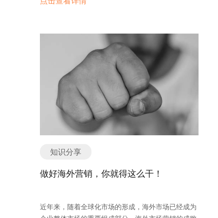
点击查看详情
销也成为许多中国企业走向海外的重要途径。 然而，
很多企业通过散发名片、展会推广或线上营销等各种
渠道，千方百计将全球客户吸引到自己精心制作的网
站，却没有留住这些访客，流量转化率依旧很低，询
盘量依旧很少。 问题出在哪里呢？ 问题在于你少了
一个关键的流量转化入口——在线客服。 据统计，在
企业没有在线客服系统的情况下，大概有97%的网站
访客会直接流失，企业销售机会大大减少。安装在线
客服系统后，流量成为询盘的转化率将提升50%以
上，其中通过客服对话形成的询盘转化为订单的概率
是网站留言的5倍以上。为什么在线客服系统有助于
提升企业的流量转化率？ 1.为客户多打开一扇了解企
业的门 如果您的网站上没有客户沟通软件，就好像企
知识分享
业在线下开了一家实体店，客人在店里转了一圈儿，
没有发现接待人员，却只看到店里立了一个牌子
做好海外营销，你就得这么干！
说“店家不在，有事请留言或拨打电话400-180-
1511”。这种情况下，试问会有多少客户愿意在你的
店里买东西呢？ 所以，在线客服系统就相当于线下实
近年来，随着全球化市场的形成，海外市场已经成为
体店的导购人员。有了在线客服，客户不仅可以通过
企业整体市场的重要组成部分，海外市场营销的成败