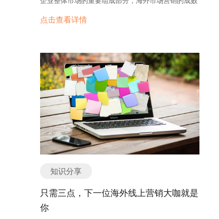
留言、邮件或者拨打电话找到企业，还可以直接通过
直接关系到企业的生死存亡。出海品牌的内容营销，
点击查看详情
客服在线对话与企业取得联系。 有了在线客服系统，
最关注的必定是内容为品牌带来的传播效果。 而海外
就相当于为客户多打开了一扇可以了解企业的门，网
用户对内容的偏好往往与国内用户是大不相同的，那
站的转化率自然会大大提升。 2.建立客户与企业的信
么，到底什么样的内容才能引起海外用户关注呢？ 据
任感 在客户第一次访问企业的网站时，客户对企业的
外媒统计，2017年海外线上内容转发Twitter占56%，
产品质量、企业信用等一无所知，网页上的图片和文
Facebook占 20%，Pinterest占14%，而剩下的不到
字介绍并不能让客户卸下所有的防备心。在不信任的
10%则分布在Google+、LinkedIn、WhatsApp等其
情况下，客户并不愿意留下自己的姓名、电话和邮箱
他平台及email渠道上。 那么，哪些内容更容易吸引
等信息。 然而，有了在线客服以后，客户可以通过与
国外用户的眼球，容易病毒式的“一夜爆红”呢？ 有趣
客服的在线聊天对企业进行深入了解，切实的沟通交
才是王道 经过对2017年Facebook全球内容转发的统
流之后，客户更容易建立对企业的信任感，也更愿意
计数据得出，用户互动点赞频率最高的是视频内容，
把自己的私人信息告诉企业，销售在与客户的后期沟
而在对被转发最多、互动效果最好的贴文进行分析后
通中也将会更加顺利。 3.加深客户与企业间的了解
发现，引发用户惊叹的，搞笑的和娱乐性的内容在热
企业网站对接的是全球的客户，有许多母语非英语的
门内容中所占比例最高。 品牌用户在推广自己的产品
知识分享
客户会访问企业网站，如果客户的英语并不是很好，
时，可根据这些国外用户的兴趣偏好，将内容更丰富
加之企业的英文网站的介绍也有可能并不详细，仅仅
多元化的展现出来。人们都追求好玩有趣的东西，尤
只需三点，下一位海外线上营销大咖就是
通过网站介绍，客户并不能十分了解企业的产品。尤
其是对于年轻人来说，有趣更是硬道理。 因此，企业
你
其是对to B类的制造业企业来说，客户可能会有更复
在推广自己的品牌时，切入广告要恰到好处，独特新