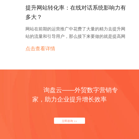
品。 三、留得住用户 卖得掉产品 通过正确的渠道和
其一较高下。 4、出价保持竞争力 尽量将出价维持在
定制开发的一款全网营销SaaS系统，内置强大的在
提升网站转化率：在线对话系统影响力有
准确的人群匹配，推广的广告已经顺利展示在潜力客
较高的水平，这样，如果有其他广告客户也要出价竞
线聊天工具，同时集成了营销推广和CRM模块，帮助
多大？
户眼前了，但是这不代表每个看了广告的人就会产生
争相同的关键字，我们就可以与其一较高下。 5、经
外贸企业更好的留住客户，实现“流量——询盘”的转
购买意向，影响订单完成的因素还有很多，网站的设
常检查帐户 现在经常做些微小的优化，也可能对未来
化率提升。 相比于其它聊天工具，询盘云聊天系统有
网站在前期的运营推广中花费了大量的精力去提升网
计风格及加载速度，客服的服务态度等等。从流量点
产生巨大的影响。 二、为什么我会收到目标地区以外
以下六大优势： 1.海外云服务器 服务器架构在
站的流量和引导用户，那么接下来要做的就是提高网
开网站开始，每一环节都需特别注意，为用户提供最
的点击？ 我们的广告获得了来自所定位区域之外的访
Google Cloud上，保证海外客户毫秒级响应，海外客
站的转化率。何为转化率（Conversion Rate）？转
优质的网站体验。 然而，有时候即使设计出了精美又
点击查看详情
问者的点击，可能是由以下几个原因造成。另外，我
户对话零延迟，不错过任意一个客户。据统计，客户
化率是指访问某一网站访客中，转化的访客占全部访
好操作的网站，仍有74%的用户放弃了。别担心，这
也列出了一些可以采取的措施，以帮助我们在投放
的等待耐心不超过十秒钟，客服反映时间稍稍延长，
客的比例。这里所说的“转化”，可以是从单纯的访问
时你就需要Google的“再营销广告”的帮助，让他们重
Adwords的时候确保收到尽可能相关的点击。 1、广
将会导致大量客户白白流失。 2.强大的Google翻译
您网站转变成为您网站会员（即注册会员）的行为，
新注意你的产品，将他们再次吸引进你的网站。 当用
告针对于地理位置相关的搜索进行了展示 即某个客户
内置强大的Google Translate全语种在线翻译，自动
可以是您网站的会员从零购买经历转变成为有购买经
户访问过你的网站后，你可以将他们加入“Google再
的IP地址不在我们所定位的区域内，但如果其搜索查
检测客户语言并翻译对话内容，翻译准确，客服响应
历的会员的行为，可以是从单纯的网站访客转变成为
营销名单”。之后无论他们搜索别的相关产品或是浏
询与该区域相关，该客户也可能会看到我们的广告。
速度快 3.多语种适配 邀约窗口、聊天窗口多语种适
询盘云——外贸数字营销专
参加您网站活动的访客的行为，可以是您的潜在客户
览视频、查看邮件，你都可以通过投放“再营销广
举例来说，如果我们为一家京味饭店做广告并将其定
配，根据客户语言显示对应语种的界面，符合海外客
转变为产品成交客户的行为。转化率是网站最终能否
家，助力企业提升增长效率
告”再次推送到他们眼前。 海外线上营销总结起来也
位到北京，则位于广州的客户在搜索“北京烤鸭”时也
户特点，改善客户体验，提升转化率。 4.操作简便轻
盈利的核心，提升网站转化率比例是网站综合运营实
并不复杂。首先自身准备好的产品，借力线上营销投
可能会看到我们的广告。 谷歌Adwords以我们的利益
松使用 企业端：全新SaaS模式，企业无需安装，轻
力的结果。 你的客户也是一样的！ 试想一下，你
放广告的时候需要了解当地市场的网站流量来源、善
为出发点开发了此系统，目的是让我们能够吸引到尽
松部署 访客端：访客无需安装任何软件或插件，只需
的网站如果只是一个静态的页面，客户来了仅仅是增
用工具匹配到最精确的目标客群并向他们展示广告，
立即咨询 >>
可能多寻找我们的商品或服务的客户。不过，如果我
轻轻一点，就能够与客服人员进行即时交流，大大降
加了浏览量，并没有产生什么有价值的行为，那么无
以及留心各个细节是否影响转化。 以上问题解决，那
们发现自己获得的点击没有产生预期的效果，可以通
低客户的沟通门槛，提高成交转化率。 5.访客轨迹跟
论是你投放的广告还是做的自然优化是不是都白费了
您还需要了解一个可以打通外贸全流程的营销系统。
过设置高级地理位置定位选项，将广告的展示对象限