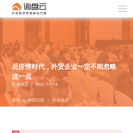
询盘云
下载APP
首页
产品服务
客户案例
内容社区
后疫情时代，外贸企业一定不能忽略
关于我们
这一点
行业动态
|
2021-10-14
首页
>
外贸社区
>
行业动态