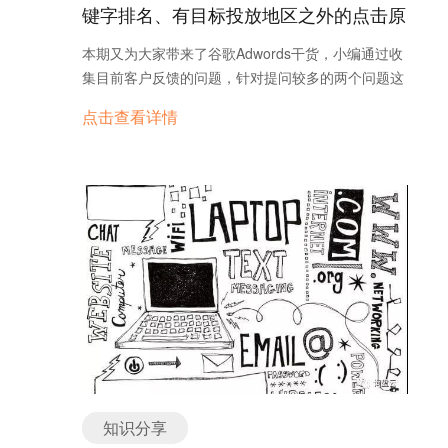
作方法相比，也大大提高了销售的工作效率。让销售
键字排名、有目标投放地区之外的点击原
息一定是对客户最有用的，最有价值的。现在很多企
有达到理想转化率，那你得考虑一下，是不是因为没
把更多时间花在高价值的客户身上，提高询盘转化
业会投入更多的时间和精力创造富有乐趣的内容信
因
有准确定位你的目标客群。 事实上，线上营销真正要
本期又为大家带来了谷歌Adwords干货，小编通过收
率。 6.抢占接触客户的先机 当客户在访问你的网站
息。这些内容也都是可以让用户跟他人分享，甚至形
做的是准确找到目标客群，在他们面前展示推广你的
集目前客户反馈的问题，针对提问较多的两个问题这
时，他同时一定也在浏览着至少三家竞争对手的网
成谈资的。 品牌要像人一样，来创造内容，这就是所
产品。Google通过数据匹配的方式，经过基础定位匹
次做个解答。 问题一：怎样才能排到搜索结果顶部？
站。试想，即使客户愿意在留言板给你留言，但是他
谓的品牌人格化，我们需要用故事来做内容。说“好
点击查看详情
配以及高阶段定位匹配，能够最大限度覆盖全部潜在
问题二：为什么我会收到目标地区以外的点击？ 一、
此时已经与竞争对手进行沟通，竞争对手获得了更多
故事”与“说好”故事”一样重要，因为它能引发消费者
买家。 比如，某个书包商家想要在开学季推广他的书
怎样才能排到搜索结果顶部？ 我们的广告想到搜索
的客户信息，在交流过程中客户也对竞争对手有了更
一连串的感情投入，甚至补充与创建部分故事内容。
包。最基础的定位匹配，是通过年龄、性别、是否有
结果顶部，首先要获得在上方展示的资格，也就是说
强的信任感和购买意向。 而你，却还在组织语言给客
做内容营销，必须以四个目标为本：鼓舞用户，娱乐
小孩这类用户基本信息，帮助你锁定目标客群，然后
我们的广告必须达到Google AdWords的最低广告评
户发邮件，甚至是还没看到客户留言，结果可想而
用户，教育用户，以及说服用户。而营销的最终目
将你的广告展示给他们。 然而有时候，基础定位匹配
级要求。 下面是一些可以帮助我们的广告获得顶部展
知…… 既然在线聊天系统对企业转化率提升有如此明
的，就是要提高自己品牌的知名度，让用户产生购买
并不一定准确，因为产品的最终使用者跟购买用户并
示资格的方法： 1、提高广告评级 考虑在关于我们业
显的效果，外贸企业怎能不花时间寻找一款最适合自
意向，形成有效的询盘。 询盘云系统针对外贸行业痛
不是同一拨群体。比如40%的婴幼儿产品购买者并没
务的广告中包含相关性更高的信息以提高预计点击
己企业的的聊天工具呢？ 然而，当前市场上并没有一
点，打通流量-营销-销售的所有环节，为外贸企业提
有孩子，而消费者却有可能是爷爷奶奶或是亲朋好
率，或者制作包含附加信息（如附加链接）的广告。
款专门针对外贸企业的聊天工具。在使用针对内贸企
供一站式外贸营销解决方案，全面打通Google
友。这时就需要高阶段的定位匹配功能。 这个功能不
2、关注相关性 确保我们的关键字、广告和着陆页与
业设计的聊天工具的过程中，企业面临着响应速度
Adwords、Facebook帐号，无需翻墙，一站式广告
再局限于基本信息，而是通过他们的搜索行为来判断
客户搜索的内容相关。如果我们的广告缺乏相关性，
慢、语言不通无法翻译、部署麻烦等问题，尤其是市
投放；支持多个账号绑定，营销内容一键群发；收件
购买意向，如主动搜索产品的人群代表了他们强烈的
它们可能会展示，但不会获得太多的点击，长此以
场上的聊天工具在和企业现有的CRM系统共同使用过
箱消息同步更新，新消息实时提醒，操作简单零压
购买需求，而已经购买某类产品的人群往往可能还需
往，将导致广告效果不理想。 3、监控广告系列的效
程中，出现了诸多兼容性方面的问题，聊天过程中的
力。在实现精准流量获取的基础上，询盘云还能够科
要相关产品。例如订购结婚请帖制作的用户，可能还
果 尽量将出价维持在较高的水平，这样，如果有其他
高质量询盘也不能对营销端的推广优化提供建议。 询
学管理外贸客户，有效实现销售团队能力最大化，从
知识分享
需要结婚礼服、喜糖、礼盒等等一系列婚礼必备商
广告客户也要出价竞争相同的关键字，我们就可以与
盘云正是针对企业面临的这些问题，为外贸企业量身
而给客户带来更加有效的询盘。