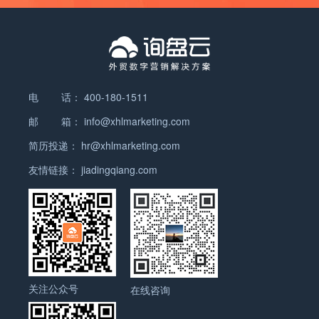
踪 客服人员可以在询盘云系统中实时跟踪访客的身份
呢？这样看来，倒不如加上一个在线对话系统，客户
询盘云是一款全力打造的专门针对外贸企业的营销管
制为有可能位于我们的目标区域内的客户。 谷歌
信息、网站访问轨迹，清楚的知道客户来自哪个关键
来了就聊天，公司获取更多的信息，客服人员下班后
理云工具。其功能模块包括：在线聊天系统、CRM系
Adwords的高级地理位置定位 请注意，如果我们只将
词，需哪些网站更感兴趣，对话更有针对性。 6.“流
聊天生成留言，不错过任何一个客户。 说到在线对话
统、数据分析和营销推广平台。针对外贸企业所面临
广告定位到目标区域内的客户，则关键字中的所有地
量—询盘”全流程打通 打通营销推广、在线对话、询
系统，其实有比较重要的几点问题需要注意。 客服
业务环节中的所有问题和痛点。 询盘云打通营销推
理位置字词必须也在目标区域范围内。如果这些字词
盘转化、客户跟进等各环节数据，整合Google
耐心+话术辅助 首先就要说到在线对话系统的主要
广，在线聊天，询盘转化，数据分析等各环节数据，
不属于我们所定位的区域，则客户搜索相应关键字时
AdWords、网站对话数据、有效询盘数据、客户跟进
负责人——客服人员，做服务行业的人，最大的要求
实现从流量到成交的闭环营销，营销数据轻松分析，
电 话：
400-180-1511
就不会看到我们的广告。例如，如果我们的广告定位
数据等全流程营销数据，不断提升线上推广效率、客
就是要有耐心和责任心，两者缺一不可，客服人员的
准确评估营销活动。 那么从此以后还会忧心海外营销
到北京的客户，但客户搜索的是“天津烤鸭”或“武汉烤
服对话成功率、网站留言处理效率和询盘管理效率，
邮 箱：
info@xhlmarketing.com
态度是客户对你品牌认知的开始；而长期从事网络在
的流量和询盘转化率低？ 还在苦寻性价比高的海外聊
鸭”，这些关键字就不会触发我们的广告。 2、广告在
全面提升企业营销效果。询盘云，针对外贸场景的外
线客服的工作人员每天面对的是各行各业不同的人，
简历投递：
hr@xhlmarketing.com
天和CRM系统？ 还在担心因翻墙切换IP导致广告账
国家/地区特定的区域中展示 当我们选择国家/地区级
贸营销解决方案——帮助外贸企业以最小的成本迅速
每个人的问题可能都不一样甚至是千奇百怪，也有可
户被封？ 还在发愁无法整合散落在各处的营销数据？
的地理位置定位时，即使某些客户的IP地址不在我们
友情链接：
jiadingqiang.com
获取有效流量，不错过任意一个客户。
能一个问题客服要每天回答上十遍上百遍，要求每次
询盘云就可以满足您的所有的问题。老板再也不再追
所定位的国家/地区范围内，但只要他们在与我们所定
回答都做到热情而不厌其烦，这本身就是对人的一种
着各部门要数据，作为管理者，也省去了不少处理数
位的国家/地区相对应的Google域（网站的网址（即
考验；这时候往往需要话术的支持，所谓话术，就是
据的时间，更多的时间用于制定营销推广策略。而且
其互联网地址）中的核心部分。以网
总结我们需要问到的客户信息或者客服经常被问到的
询盘云对接了Google的人工智能，免翻墙利用AI大数
址“www.google.com/adwords”为例，其域名
问题，然后写成固定的句子存在系统中，以便使用。
据学习询盘数据，自动匹配精准流量，改善了营销推
是“google.com”。）上进行搜索，就可能会看到我们
稳定性+安全性+灵敏性 在线对话系统是一种网页
广的效果。
的广告。举例来说，假设我们将广告系列定位到中
即时通讯工具，它经常出现的问题是，网站访客点击
关注公众号
国，则IP地址位于西班牙的客户在Google中国的域
在线咨询
在线对话对话窗口，结果半天点不开，或者会出现网
Google.com.hk上进行搜索时，就可能会看到我们的
站网页关闭或说网页无法显示等信息，这是在线对话