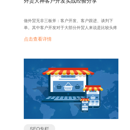
外贸大神客户开发实战经验分享
做外贸无非三板斧：客户开发、客户跟进、谈判下
单。其中客户开发对于大部分外贸人来说是比较头疼
的亟需解决的大难题，今天小编就来扒一扒外贸中客
点击查看详情
户开发的那些渠道。由于线下摆展各位外贸人应该都
了解也都或多或少参加过，小编在此不多讲，下面主
要讲一讲线上开发客户的方式，让外贸企业搭乘互联
网这趟快车。滴，来不及多说了，快上车！ 一、B2B
平台 B2B平台是一种成熟的国际贸易推广方式，也是
传统外贸企业转型为跨境电商行业的首要参考渠道，
B2B平台从站外将流量引流到平台再进行分配，供应
商需要按照平台规则获取流量。 B2B平台有付费及免
费的选择，但想要获取优质的流量建议以付费渠道为
主，知名的渠道有Alibaba、made in China等等，其
中流量最大的是Alibaba平台。 二、外贸官网 外贸官
网是外贸企业长远发展的必要渠道，分成展示型及营
销型官网两种。展示型官网适用于要求较低的企业，
SEO专栏