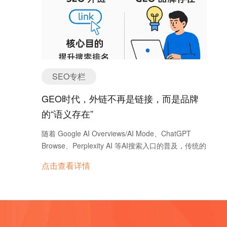
会采取同样的策略，那么随后就是内容和运营的较量
盖西方及英语国家市场，用户偏向精准搜索和长尾关
了。 5. 关注互动处 社交媒体有一个特点：一个人
键词。 Yandex：俄罗斯市场的主导者，用户更习惯
的社交行为基本就是他实际需求和真实喜恶的反映。
模糊搜索，短关键词的使用频率更高。 2. 排名算法
这也是营销中可以利用的一点。体现到客户开发策略
侧重点 Google：更加侧重内容质量和用户体验，E-
上就是，你可以在主页的互动处添加好友。 具体操作
E-A-T 原则（经验、专业性、权威性和可信度）是排
方式为：首先利用搜索框找到一些业务相关的公共主
名的重要指标。 Yandex：除了内容质量，Yandex 特
页或是同行公司主页；然后在这些主页帖子的点赞、
SEO专栏
别重视地域化因素和用户行为数据（如点击率、停留
评论处出现的人员列表中依次点击添加好友就可以
时间等），本地化内容权重更高。 3. 外链与内链的
GEO时代，外链不再是链接，而是品牌
了。因为愿意点赞或评论的基本都是有相关需求或相
权重 Google：外链质量对排名影响较大，优质外链
关爱好的人，都是你的潜在客户，所以非常值得与他
的“语义存在”
可显著提升网站权威性。 Yandex：外链的影响相对
们取得联系，让他们知道你、了解你。 6. 投放广告
较低，更关注内部优化、内容质量和用户体验。 4.
随着 Google AI Overviews/AI Mode、ChatGPT
为了开发新客户，你也可以选择投放付费广告，这样
语言优化的特殊性 俄语是一种高度屈折语言，词汇
Browse、Perplexity AI 等AI搜索入口的普及，传统的
覆盖面就不只局限于粉丝群体，整个社媒生态都将是
会根据性别、格、数等变化。例如，“окно”（窗户）
搜索引擎排名逻辑正在被彻底改写。 在这种“生成式
你筛选的基础。 还是以FB为例，在进行广告投放之
点击查看详情
在不同语境中可能变为“окна”、“окну”、“окном”。
搜索”场景中，SEO已不再是唯一通道，
前，平台会要求你设置自己的广告目标，包括品牌认
Google：虽然能识别词语的基本形式，但对俄语复杂
GEO（Generative Engine Optimization）——生成
知、购买意向、行动转化等三大类13种目标，一旦选
的词形变化支持有限。 Yandex：能够精准识别和理
式引擎优化，正在成为品牌出海的新标配。 但问题
定某一目标，FB就会尽可能帮助你促成该目标的实
解俄语词形变化，并将其视为相关关键词。因此，俄
来了：过去我们做SEO时拼的是关键词密度、内容数
现。在选择完广告目标后，你需要进行受众设置，即
语网站必须自然使用不同词形，确保内容语法正确且
量、链接数量。现在AI时代，内容一段段被生成、被
选择自己的广告针对哪些人投放。对于新客户的开