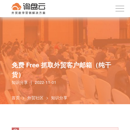
询盘云
下载APP
首页
产品服务
客户案例
内容社区
免费 Free 抓取外贸客户邮箱（纯干
关于我们
货）
知识分享
|
2022-11-01
首页
>
外贸社区
>
知识分享