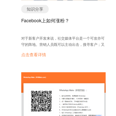
包括：Google合作伙伴广告网络、Youtube、Gmail
你的客户在欧美、中东或东南亚，而你却用国内服务
知识分享
广告网络等，付费方式主要有点击付费和每千次展示
器，那访问体验注定糟糕。海外客户打开你的网站
付费等等。而我们外贸行业最常用的是Google 的点
像“翻墙”一样卡顿，结果自然是流失严重。建议选择
Facebook上如何涨粉？
击付费广告，即广告展示不收费，只有当用户看到广
香港或目标市场本地的优质服务器。 4. 大量发产品
告并且点击广告进入官网才收费。 Google
产品多≠效果好。很多工厂或贸易公司喜欢一口气上
Adwords 还可选择不同的国家、区域、时间、语种进
架几百个产品，但每个产品却没有详细介绍、缺少关
对于新客户开发来说，社交媒体平台是一个可攻亦可
行广告投放，当然，假如你的投放广告目标国家是西
键词优化。这样的网站不仅用户不喜欢，搜索引擎也
守的阵地。营销人员既可以主动出击，搜寻客户；又
班牙的话，建议弄个相应语言的网站，这样的效果会
不会青睐。精做20个爆品，比上传200个无人问津的
可以守株待兔，被有需求的客户找到（当然，并不是
更好。 四、内容平台推广 像国外知名的Facebook、
点击查看详情
产品强得多。 5. 花钱做外链 在SEO圈里，外链是
消极等待）。 以使用最广泛的Facebook为例（其他
Google+、维基百科等等，都是属于内容平台，而常
一把双刃剑。买来的外链多数质量差，容易被谷歌识
社交媒体大同小异），在创建完企业的公共主页之
见的Facebook、Twitter、Linkedin是偏向社交类的内
别为作弊，轻则权重下降，重则降权甚至被K站。与
后，究竟该如何让更多的目标客户发现你、关注你，
容平台，做社交类平台就是在做粉丝经济。 但是，这
其花钱刷链接，不如做好高质量内容和自然传播机
进而走入你的“营销圈”呢？ 下面提供几种“涨粉”策略
并不代表大家就得要疯狂去加粉，一是容易被封号；
制。 6. 相信排名和流量 网站排第一，不代表客户
以供参考。需要注意的是，即使借助下面的技巧你可
二是未得到粉丝的认可和信任，试想一下，就像我们
会下单；有1万IP，也不一定有一个客户。真正重要
以找到很多目标客户，但在添加好友时一定要克制自
某信中总会遇到那么几个微商，天天除了发广告，还
的是询盘数和订单数。外贸独立站的本质是转化客
己，否则当你每天添加的好友过多时，就有可能面临
是发广告，而且一发都是在刷屏，这样的刷屏广告会
户，不是打榜刷热度。脱离商业转化谈排名流量，都
被封号的危险。 1. 利用好友推荐功能 Facebook为
引起反感心理，效果也就可想而知了。 做社交类平台
是耍流氓。 7. 天天发公司新闻 “领导视察了”“公司
用户提供了好友推荐的功能，以“可能认识”的列表形
推广一定稳，不能操之过急，先了解各个平台的规则
组织团建了”“搬新办公室了”……这些新闻，谷歌和客
式呈现。你可以在其中直接添加好友，进行新客户的
禁忌、基础操作等等方面，像正常用户一样更新动