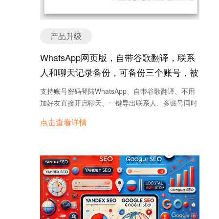
户都不关心。B2B买家关心的是：你能解决什么问
开发。 该列表一般是根据用户填写的信息以及其现有
态，可以是遇到一些有趣的事情，或者公司的动态等
题、产品有什么优势、如何合作更高效。内容策略应
的好友人脉进行推荐的。因此，为了使FB的推荐功能
等；发布、转载些高质量的内容；关注行业相关客户
该围绕客户痛点而非企业自嗨。 8. 用AI写垃圾文章
对你更加实用，你需要尽可能完善自己的信息资料，
动态，点点赞，评论互动互动等。 五、视频推广
产品升级
AI写作是利器，但若只会“一键生成”，那就是灾难。
并“净化”好友列表，增加其中精准目标客户群体的比
Youtube是国外流量最大的视频平台，平台的活跃用
大量生成无逻辑、无结构、无用户价值的“AI垃圾
重，这样发散出去的人脉才能散而不乱。 2. 巧用搜
WhatsApp网页版，自带谷歌翻译，联系
户除了经常关注娱乐，新闻，电影类等用户，也有很
文”，不仅无法提升SEO，反而可能被谷歌识别为低
索框 在FB左上角的搜索框中，可以进行四种形式的
多有经验买家搜索与采购产品相关专业资讯及产品专
人和聊天记录备份，可备份三个账号，被
质量内容，严重时会影响整站排名。用AI也要有运营
搜索： 一是直接输入姓名，这适用于你已经明确知道
业评测等视频信息，这些都有可能是我们的潜在客户
思维，结合RAG等技术体系打造高质量内容。 9. 做
封也能看聊天记录【99元/年】
了客户的名字，且有相同名称的用户较少的情形，因
支持账号密码登陆WhatsApp、自带谷歌翻译、不用
群。 除了一些原材料及半成品的行业，几乎所有产品
完网站不更新 网站不是一锤子买卖。很多公司建完
而在新客户开发中的应用性不是很强。 二是输入邮
加好友直接开启聊天、一键导出联系人、多账号同时
都适用于视频展示。外贸企业可以在Youtube上建议
站就放在那里不管不问，内容老旧，客户留言也没人
箱，当该邮箱用户注册了Facebook，你就可以在
在线、聊天记录备份、撤回消息 删除消息 限时消息
一个企业的频道主页，将企业的视频介绍，产品的详
回复，谷歌爬虫再来也找不到新内容。这种站即使初
点击查看详情
Facebook中向该用户发出好友申请。 三是输入行业
保全、工作量自动统计。
细介绍，使用效果录制成视频集中展示，让潜在客户
期投入再大，最终也会被市场遗忘。保持内容更新，
关键词、产品关键词，在搜索结果中你可以看到与该
更进一步的了解他感兴趣的产品资讯。 六、EDM邮
持续优化，是运营独立站的基本功。 10. 老板亲自
关键词相关的帖子、用户、公共主页、小组、活动等
件营销 上面的几种方法是为网站或B2B平台的店铺打
动手做网站 老板什么都会，结果什么都做不好。自
情况，依照需求找到可开发客户就可以了。 四是进行
通流量入口，我们还可以通过邮件营销去主动开发客
己动手建站表面上省钱，实际上浪费了大量时间和机
语句搜索，比如可以输入“people who like
户，那么客户邮箱怎么来？ 有两种方法： 一是手工
会成本，而且网站质量往往难以达到标准。建站、运
summer”，然后Facebook就会根据相关性实时显示
挖掘，全网客户开发及邮件营销技巧内容过多小编在
营、SEO，需要专业分工，才能跑出效果。老板应该
个人、企业、小组以及主页等。 3. 通过“小组” 在
此不做细讲； 二是通过工具采集大量的客户邮箱，一
专注战略，别陷在战术细节里出不来。…
Facebook中添加好友还有一个“迂回政策”——利
般市面这类的工具一般是几千到上万不等。而使用了
用“小组”功能。 举例来说，如果你们公司的业务是矿