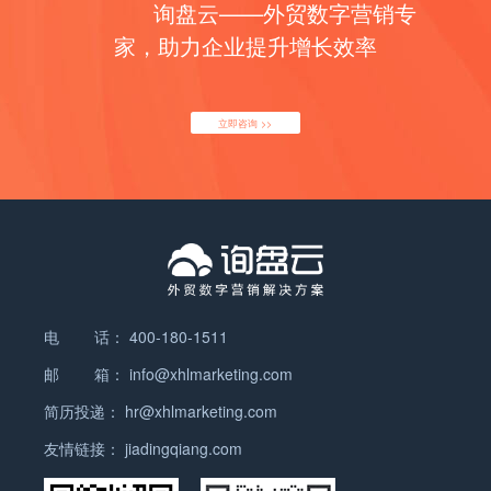
流畅。 二、Yandex SEO 优化俄语网站的特殊要求
询盘云——外贸数字营销专
整合，传统的SEO武器还有多少用？ 尤其是——外
发，FB提供了“核心受众”及“类似受众”的定位方式，
1. 语法精准与关键词自然匹配 Yandex 对内容的俄
链，在GEO时代还有意义吗？ 答案是：有，但不是
前者是根据兴趣、地区、人口、设备和用户行为等选
家，助力企业提升增长效率
语语法要求非常高，强调内容的自然流畅性和关键词
你理解的那种“SEO外链”了。 01｜GEO外链 ≠ SEO
项定位行业目标客户，后者则是平台根据你现有的客
的语法匹配。 避免关键词堆砌：关键词的堆砌会破坏
外链 在传统SEO里，外链就是链接——无论隐藏
户特征，找到与其最为相似的受众，从而为你扩展你
语法结构，降低页面的质量评分。 使用词形变化：自
的、锚文本的、刷来的、自动生成的，只要被搜索引
的潜在客户群体。 通过投放付费广告，企业可以以更
立即咨询 >>
然使用单词的各种变化形式（如格、数、时态），确
擎抓到，就能增加权重。 但在GEO里，这一套不灵
高的效率获取更为精准的流量，相当于配备了“加速
保符合俄语语法和表达习惯。 多样化关键词表达：通
了。 生成式AI不会“爬”你的链接，它靠的是： 哪
包”、“升级包”。因此，为了取得良好的营销效果，相
过同义词和相关短语替换关键词，提升内容的可读性
些内容在搜索结果前几页（作为首轮输入源）； 哪些
比于依靠人力逐个邀请粉丝以及缓慢的内容运营，越
和多样性。 示例：不要强行重复“купить окна”（购
网页在网络上“被反复提及”，形成内容共识； 哪些品
来越多的企业会选择用付费广告将自己的优质内容推
买窗户），而应根据语境变换为“окна…
牌已经是AI语料中的“已知实体”； 哪些内容结构清
送给目标客户，然后等待有即时需求的客户找到自
晰、具备直接引用价值。 换句话说： GEO的“外
己，进而达成合作。 询盘云是基于外贸场景的解决
链”不是链接数量，而是品牌存在感。 它更像是一
方，集合在线客服、询盘管理、Google、
种“被AI注意到”的资格门票，而不是一个SEO排名公
Facebook、B2B营销推广等功能，帮助外贸企业提
电 话：
400-180-1511
式里的变量。 02｜AI采信逻辑变了，外链要解决的
高营销获客效率，帮您留住网站客户，为2B企业的海
邮 箱：
info@xhlmarketing.com
是“可见性”而非“权重” 你写的再好，如果AI模型没有
外推广提供最佳的推广效果！
机会“看到”你的内容，就不会有后续的引用和整合。
简历投递：
hr@xhlmarketing.com
而GEO中的外链，核心要解决的，就是这两个问题：
友情链接：
jiadingqiang.com
✅ 被AI“发现” 是否出现在高频抓取源，如
Google…