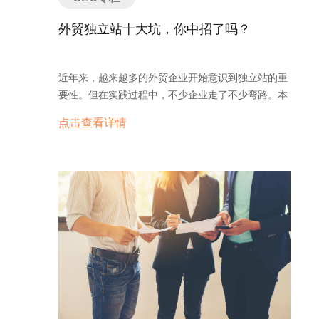
当客户有需求才发给客户查看，但展示型官网易变为
僵尸网站。而营销型官网则具备明确的询盘入口，满
外贸独立站十大坑，你中招了吗？
足SEO、SEM、EDM等功能需求。 很多外贸朋友的
网站都是展示型官网，网站存在比如访问速度慢、页
面加载不成功，询盘接口无法收到客户询盘等等问
近年来，越来越多的外贸企业开始意识到独立站的重
题，鑫互联可以为外贸人提供的是营销型网站建设、
要性。但在实践过程中，不少企业走了不少弯路。本
营销推广代理服务、提供提高外贸效率的工具“询盘
文总结了外贸独立站建设中最常见的十大坑，看看你
点击查看详情
云”等一站式解决方案。 建站只是官网开始工作的最
是否也曾中招。 1. 用第三方公司送的免费域名 免费
基础环节，并不是建个网站出来就能够有流量有询
的最贵。很多建站公司为了吸引客户，会赠送一个看
盘。一个有效果能够获得的官网，必然需像全球一站
似“省钱”的免费域名。但这些域名多数归属权不在企
系统一样，做好响应式官网建站、谷歌SEO、全网推
业手中，后期想要转出或更换非常麻烦，甚至会影响
广、全网营销及客户开发等环节。 三、SEM推广
品牌资产的长期积累。独立站的第一步，是拥有一个
SEM指的是搜索引擎推广，这里更多指的是Google
属于你自己的顶级域名。 2. 做SaaS网站 虽然
Adwords，谷歌是国外客户使用最为广泛的搜索引
SaaS建站方便快捷，但缺点也明显——无法自定
擎，谷歌流量全球第一，覆盖全球200多个国家，
义、无法控制、无法优化。SaaS建站多数不利于
88%的互联网用户。无论是新官网还是老官网，都可
SEO优化，结构封闭，插件支持有限，迁移困难。对
以通过Google 广告快速引流，当然新官网的访问速
于追求长期效果和可控增长的外贸企业来说，自建
度，站内的优化布局，产品内页文案都要优化好，不
WordPress类开源站点才是正道。 3. 用国内的服务
然流量进来也不一定能够形成转化。 谷歌的广告网络
器 服务器位置直接影响访问速度和搜索排名。如果