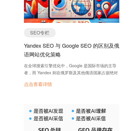
全球一站的用户会比较幸福，里面已经包含了全网客
山机械，那么你就可以搜索一些与选矿相关的小组。
户开发功能。 做全网引流，永远不能局限于单一渠
这些小组里的成员基本都是对选矿感兴趣或是从事相
道，要多渠道尝试其他流量渠道，将最有效果的渠道
关业务的人，刚好是你较为精准的目标客户。这时你
集中起来，集中精力去开拓引流。 企业想要开拓海外
可以选择直接依次添加小组成员为好友；也可以选择
市场，做好外贸，各个渠道都需要尝试，完全可以在
SEO专栏
加入小组，“蛰伏”在其中。后者有两大好处：一是在
原有的营销推广预算基础上开拓多个推广渠道，全面
申请好友时，因为有了“志同道合”的身份，通过率会
撒网这样找到适合企业发展外贸的有效途径。 询盘云
Yandex SEO 与 Google SEO 的区别及俄
更高；二是当小组里有人提出与你的专业相关的问题
是一款由拥有十多年外贸出海营销经验产品经理和强
语网站优化策略
时，你可以给出较为权威的回答，提升你在圈子里的
大的技术团队合力策划研发的，集聊天工具、CRM系
声望，这也是一种巧妙的“圈粉”方式，到时根本不用
统、数据分析、海外营销平台为一体的一站式外贸营
在全球搜索引擎优化中，Google 是国际市场的主导
担心没有人愿意关注你的主页。 4. 借竞争对手之力
销方案，旨在提高企业外贸营销效率，提升企业获客
者，而 Yandex 则在俄罗斯及其他俄语国家占据绝对
如果你能够在社交媒体上找到竞争对手的公共主页，
效率，提高企业的投资回报率。只需简单部署代码，
领先地位。尽管两者的目标都是为用户提供最佳搜索
或是通过某种方式知晓某些同行的个人账号，那么你
点击查看详情
系统实现自动更新，企业不需要投入太多的人力物力
体验，但在算法规则、内容优化标准及本地化要求方
完全可以加他们的好友为好友，或是邀请他们的粉丝
资源就可以快速上手操作。
面存在显著区别。特别是在优化俄语网站时，
也来关注你的主页。因为他们肯定也跟你一样，在平
Yandex 对俄语的语法、关键词匹配和地域化有特殊
台上“养”了很多潜在客户。此外，你也可以看看他们
的要求。本文将深入剖析 Yandex 与 Google SEO 的
加入了哪些小组，然后参照上一条策略进行新客户的
差异，并提供优化俄语网站的具体策略。 一、
开发。 这是一种借力获客的方式，能为你省去不少寻
Google SEO 与 Yandex SEO 的核心区别 1. 搜索市
找和筛选客户的时间。但当然，你的竞争对手可能也
场与用户行为差异 Google：全球搜索引擎，主要覆