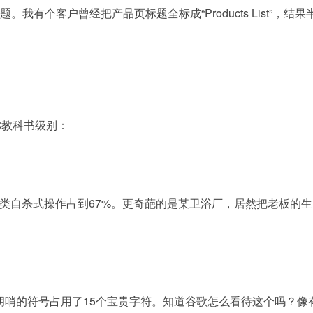
我有个客户曾经把产品页标题全标成“Products List”
称教科书级别：
ils”，这类自杀式操作占到67%。更奇葩的是某卫浴厂，居然把老板的生日祝福
itive Price ❗”，花里胡哨的符号占用了15个宝贵字符。知道谷歌怎么