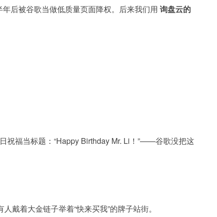
，结果半年后被谷歌当做低质量页面降权。后来我们用
询盘云的
当标题：“Happy Birthday Mr. Li！”——谷歌没把这
看待这个吗？像有人戴着大金链子举着“快来买我”的牌子站街。