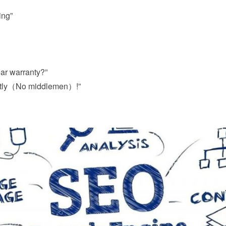
ing”
 warranty?”
y（No middlemen）!”