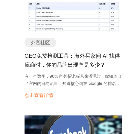
电商营销的新阵地。中国外贸企业通过TikTok平台，
利用短视频等形式直观展示产品，与东南亚消费者建
立起新的连接方式。这种模式在一定程度上降低了传
统外贸的门槛，使得更多中小企业有机会参与到国际
贸易中。 政策调整带来的挑战 然而，随着TikTok电
商的快速发展，一些东南亚国家开始关注并调整相关
外贸社区
政策。以印尼为例，政府出台了新的电商规则，限制
社交媒体平台进行商品交易活动。这一政策的变化，
GEO免费检测工具：海外买家问 AI 找供
对依赖TikTok电商的中国外贸企业造成了不小的冲
应商时，你的品牌出现率是多少？
击。企业不得不重新审视自己的市场策略，寻找新的
出路。 B2B贸易的可行性分析 对于许多原本依赖
有一个数字，90% 的外贸老板从来没见过 你知道自
B2C模式的企业来说，转向B2B贸易是一个值得考虑
己官网的日均流量，知道核心词在 Google 的排名，
的选择。B2B贸易的门槛相对较低，主要依赖于产品
甚至记得上个月的询盘数。 但有一个数字，你大概
点击查看详情
的质量和企业的供应链管理能力。此外，B2B贸易在
率从来没见过—— 品牌 AI 出现率：海外买家问
政策和市场环境上通常更为稳定，能够为企业提供更
ChatGPT 找供应商时，AI 的回答里出现你品牌的比
长远的发展机会。 B2B贸易的崛起 面对TikTok电商
率。 为什么要关心这个数字？因为它正在悄悄决定你
的不确定性，B2B贸易成为中国外贸企业的新选择。
的询盘量。 买家已经换地方了 ChatGPT 的周活跃
随着区域全面经济伙伴关系协定（RCEP）的生效，
用户超过 8 亿。越来越多的海外采购商，找供应商的
东南亚市场的贸易壁垒降低，中国与东南亚国家的贸
第一步不再是打开 Google，而是直接问 AI：