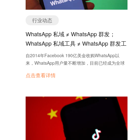
见的SEO关键词： 产品类别关键词： 钢板（Steel
Plate） 钢管（Steel Pipe） 钢卷（Steel Coil） 钢筋
（Rebar） 冷轧钢（Cold Rolled Steel） 热轧钢
行业动态
（Hot Rolled Steel） 镀锌钢（Galvanized Steel）
不锈钢（Stainless Steel） 应用领域关键词： 建筑用
WhatsApp 私域 ≠ WhatsApp 群发；
钢材（Construction Steel） 汽车用钢材
WhatsApp 私域工具 ≠ WhatsApp 群发工
（Automotive Steel） 造船用钢材（Shipbuilding
具
Steel） 机械制造用钢材（Machinery Steel） 贸易相
自2014年Facebook 190亿美金收购WhatsApp以
关关键词： 钢材出口（Steel Export） 钢材供应商
来，WhatsApp用户量不断增加，目前已经成为全球
（Steel Supplier） 钢材制造商（Steel
第一大即时沟通工具。用户遍及全球，在除中国外的
点击查看详情
Manufacturer） 钢材批发（Steel Wholesale） 2.
绝大多数国家都是市占率第一的产品。
高质量内容创建…