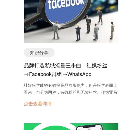
易往来更加频繁。B2B贸易模式相较于B2C，具有更
"Recommend some reliable Chinese suppliers of
稳定的市场需求和更长期的合作关系，这对于追求可
XX"（推荐几家可靠的中国 XX 供应商） "List the top
持续发展的中国外贸企业而言，无疑是一个积极的信
5 XX manufacturers in China"（列出中国排名前五
号。 询盘云助力 在这一转型过程中，专业的外贸
的 XX 厂家） "Which XX suppliers in China…
B2B服务商询盘云发挥了重要作用。询盘云为外贸企
业提供了一套营销和销售一体化的外贸B2B整体解决
方案，从独立站搭建、到社交媒体运营，然后是外贸
知识分享
销售CRM管理系统。通过询盘云，中国外贸企业能够
更加高效地接触到东南亚乃至全球的买家，拓展自己
品牌打造私域流量三步曲：社媒粉丝
的市场版图。 未来展望 展望未来，东南亚市场的电
→Facebook群组→WhatsApp
商格局仍将持续变化。中国外贸企业需要不断适应市
场的新变化，灵活调整自己的市场策略。无论是继续
社媒粉丝能够有效提高品牌影响力，但是粉丝表面上
探索社交媒体电商的可能性，还是加强B2B贸易的深
看来，也分为两种，有效粉丝和无效粉丝。作为亚马
度和广度，都需要企业具备更强的市场洞察力和应变
逊卖家也好，shopify 卖家也好，成立自己的社群，
能力。同时，企业还应积极拥抱数字化转型，利用大
点击查看详情
高粘度的粉丝群是非常有必要的，因为facebook群随
数据、人工智能等技术提升自身的竞争力，以更好地
着群里人数的增多，通过群推荐可以一下引来相同爱
适应和引领市场的变化。 总之，面对东南亚市场的机
好的一大批潜在消费者。
遇与挑战，中国外贸企业需要不断探索和创新，寻找
适合自身发展的新路径。在这个过程中，政府的政策