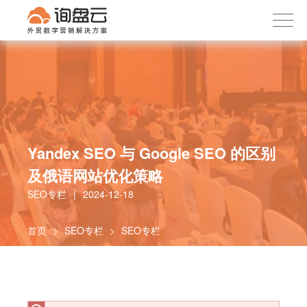
询盘云
下载APP
首页
产品服务
客户案例
内容社区
Yandex SEO 与 Google SEO 的区别
关于我们
及俄语网站优化策略
SEO专栏
|
2024-12-18
首页
>
SEO专栏
>
SEO专栏