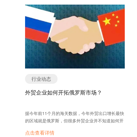
呢？ 1. 组织内容，提升可读性 H标签最大的作用之
字规划工具帮助广告主进行资料搜集。在使用关键字
一就是帮助我们组织网页内容，让页面看起来更有条
规划工具之前，你必须有一个实际的网站，接着先设
理。对于用户来说，清晰的页面结构能让他们快速找
置一个没有在跑的广告活动，绑住信用卡帐号等资
到想要的信息，从而提升用户体验。而谷歌也更喜欢
讯，才可以开始使用关键字规划工具。 透过关键字规
结构化的内容，因为它帮助搜索引擎快速抓取页面信
划工具，你可以找到合适的广告关键字，甚至你在现
息。 例如，H1标签通常用来标记网页的主标题，它
有广告活动中添加额外的关键字，看到过去该关键字
概括了页面的核心内容。接下来的H2、H3标签可以
或词曲的广告表现，预估关键字广告的表现，从中了
用于划分不同的章节或小节，帮助用户快速扫描页
解出价策略。 这样便能够精确的剔除竞争度非常高的
面。结构清晰、层次分明的页面不仅能吸引用户停留
关键字，在有限的广告预算下寻找更加适合的长尾关
时间，还能减少跳出率，这对SEO排名是非常有益
键字。 第三步：确保你的网站页面设计的非常不错
的。 2. 帮助搜索引擎理解网页内容 搜索引擎通过
行业动态
广告在某些方面来讲只是花钱让你的网站拥有更多的
H标签来理解页面的内容结构。比如，H1标签通常表
流量，但是你的最终目的仍然使让这些通过广告点击
示页面的主题，而H2、H3等副标题则表示该页面的
外贸企业如何开拓俄罗斯市场？
你网站的人购买你的商品或者是服务，如果网站页面
子主题和细节。这种清晰的层次结构不仅帮助用户浏
很糟糕，用户体验很差的话，即使广告带来大量的人
览，也能帮助谷歌等搜索引擎更准确地识别页面的核
群，反而只是增加网站的跳出率，这样的广告基本上
心内容。 通过合理使用H标签，搜索引擎能够“看
据今年前11个月的海关数据，今年外贸出口增长最快
来讲就是在烧钱了。 为了避免这样的情况出现，看看
懂”页面的结构，判断哪些部分是重要的，从而提高
的区域就是俄罗斯，但很多外贸企业并不知道如何开
你的网站有没有达到以下这些标准： 1、页面简洁，
网页的相关性和排名。例如，在H1中使用页面的核心
发俄罗斯市场，今天我们来展开讲一下。
不要在网站主页放太多的影片、flash动画、或者很花
点击查看详情
关键词，能够让搜索引擎更好地理解页面主题，有助