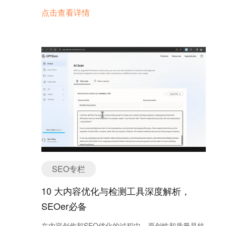
将依赖邮件沟通的客户逐渐过渡到依赖 WhatsApp 沟
的地方?有什么是你能够提供给你的主要目标顾客但
时常常会犯一些错误。以下是几个常见的误区，避免
点击查看详情
通，未来 WhatsApp 与客户沟通的比例应该占公司客
是其他人做不到? 然后把这些作为重点写出来，告诉
它们能帮助你更好地优化页面结构： 重复使用H1标
户沟通比例的80%以上。
大家。 第六步：修正广告细节 刚开始Google会帮你
签： 每个页面应仅使用一次H1标签，这是页面的主
设定成广泛比对(Broad Match)，但这样会让你没办
标题。如果页面中使用了多个H1标签，可能会让搜索
法锁定目标客群，也就是使用者只要输入相关的字，
引擎混淆，影响排名。 忽略层次结构： H标签应按层
你的关键字广告很有可能都会搜寻的使用者被看到。
级顺序使用。H1是页面的主标题，H2是次级标题，
在刚开始设定广告活动的时候也比较少选择完全比对
H3、H4依此类推，切忌跳过某个级别。 标题内容不
(Exact Match)，因为这必须是使用者非常精确在搜寻
相关： H标签中的内容应准确反映页面内容。如果H
引擎上输入一模一样的关键字时，才会跳出你的广
标签内容与页面内容不符，可能会误导用户，也不利
告。 大部份在设定前面一两个测试市场反应的广告活
于搜索引擎的抓取。 6. 移动SEO和H标签的关系
动时，会选择词组比对(Phrase Match)，不仅当使用
随着移动设备的普及，移动端SEO也越来越重要。幸
在搜寻该关键字时会跳出广告，还有当使用者搜寻具
运的是，H标签在移动端页面优化中同样起着关键作
相关连的字词出现时，也会出现你的广告。 第七步：
用。合理使用H标签不仅能提高桌面端用户体验，也
设定转化率追踪 投放广告的最终目的是为了带来转
能改善移动端的页面结构，确保手机用户能够方便地
SEO专栏
化，如果没有的话，一切都是白做工，所以你要追踪
浏览页面。 7. H标签在多语言网站中的应用 如果
每个广告活动的转换成效，并且根据转化效果不断优
10 大内容优化与检测工具深度解析，
你的网站支持多语言，H标签的使用也非常关键。在
化自己的广告。 现在常见的设定转化率追踪的方式是
多语言SEO中，确保不同语言版本的页面都有正确的
SEOer必备
在网页关键处进行埋点，确定有效转化。如果是B2C
H标签层级和结构，可以帮助搜索引擎更好地理解各
企业，这个方法当然是十分有效的，客户如果直接购
在内容创作和SEO优化的过程中，原创性和质量是核