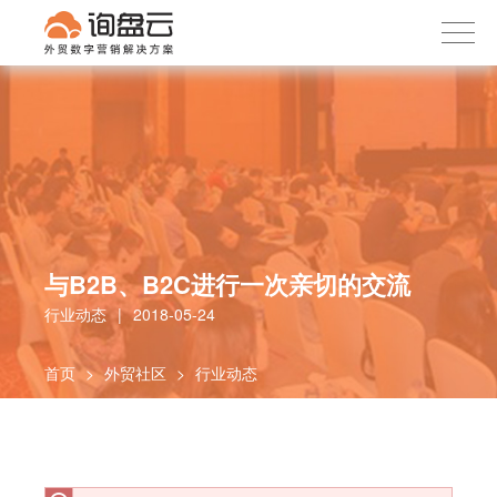
询盘云
下载APP
首页
产品服务
客户案例
内容社区
关于我们
与B2B、B2C进行一次亲切的交流
行业动态
|
2018-05-24
首页
>
外贸社区
>
行业动态