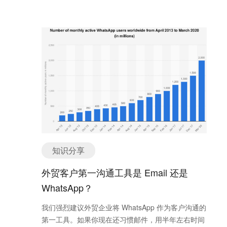
俏的设计，这样只会让网站加载速度变慢。 2、标题
于提高页面在相关搜索中的排名。 3. 提升关键词相
要让人眼前一亮，标题是人们第一眼会注意到的事
关性 关键词在SEO中起着至关重要的作用。通过在
情，所以一定要想尽办法获得潜在用户的注意 3、写
H标签中自然地使用关键词，可以提升页面与特定搜
清楚，不要用一些很复杂的词汇来让自己的内容感觉
索词的相关性。比如，H1标签通常包含页面的主要关
很有深度，那样只会让用户搞不清楚你到底想说是，
键词，而H2和H3标签则可以围绕次要关键词展开，
所以要用最直接的语言，尽可能的清楚表达你提供的
这样有助于提高页面的整体关键词匹配度。 但是，
服务或内容 第四步：设定你的广告计划 接下来
需要避免关键词堆砌，即在H标签中反复使用相同的
Google就会要求设定你的广告计划，选择广告的投放
关键词。谷歌的算法越来越智能，过度优化会被判定
地区位置区域，如果了解大部分的客户群体活跃在哪
为作弊，反而可能影响排名。因此，合理而自然地使
个州的话，就可以更精准的选择地理位置，然后选择
用关键词是提高排名的关键。 4. 提升用户体验，降
你经过研究后想要竞争的关键字和设定出价。
低跳出率 一个结构清晰、易于阅读的网页能显著提
Google的建议出价仅供参考，一般而言，实际获得关
升用户体验。用户喜欢能够快速找到所需信息的页
键字广告的露出机会通常出价金额会比Google建议来
知识分享
面，这样的页面更容易吸引他们停留，从而降低跳出
得少，因为就像前面提到的，Google是以「质量得
率。跳出率低意味着用户体验良好，这对SEO非常有
外贸客户第一沟通工具是 Email 还是
分」决定让广告被刊登与否，除了出价之外还包括广
帮助。 H标签通过明确划分页面内容，不仅帮助用
告的相关性。 第五步：写广告文案 想出简短、精准
WhatsApp？
户更轻松地浏览，还能提高页面的可访问性。例如，
的广告语来打动客户的心。 只需要把最关键的部分讲
使用H标签帮助屏幕阅读器读取网页内容，使得视力
我们强烈建议外贸企业将 WhatsApp 作为客户沟通的
出来就就好，你得花点时间去好好思考，你提供的商
障碍的用户也能顺畅浏览网站。 5. 避免常见的H标
第一工具。如果你现在还习惯邮件，用半年左右时间
品和服务有什么跟其他竞争对手不一样?有什么独特
签使用误区 尽管H标签对SEO至关重要，但在使用