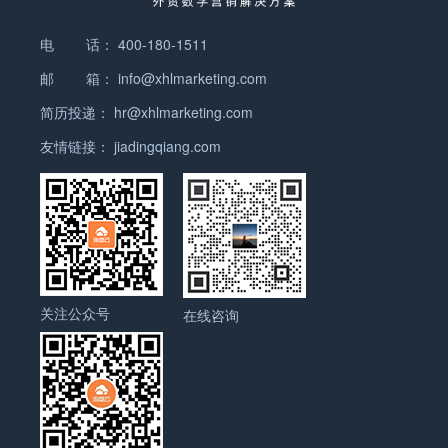
Originality.ai？Originality.ai 是一个专为内容创作者和
SEO专家设计的原创性检测工具。它不仅能检测抄
电 话：
400-180-1511
袭，还可以识别是否存在AI生成内容的痕迹。对于需
邮 箱：
info@xhlmarketing.com
要发布到Google等搜索引擎的内容，Originality.ai 是
提升可信度的重要工具。 特点： 高效检测：支持检
简历投递：
hr@xhlmarketing.com
测 GPT-3、GPT-4 等语言模型生成的内容。 团队协
友情链接：
jiadingqiang.com
作：允许团队成员一起审核内容。 内容分数：标注可
疑内容，帮助用户进行针对性修改。 适用场
景： Originality.ai 可确保您的内容在搜索引擎中不会
被标记为低质量内容，降低因AI生成痕迹而被惩罚的
风险。此外，它还能帮助SEO专家优化文章结构，提
升排名。适合SEO团队、内容营销专家，尤其适合需
要创建大量原创内容的网站。 网址：Originality.ai
关注公众号
在线咨询
3. Turnitin 什么是 Turnitin？Turnitin 是学术界广泛使
用的抄袭检测工具，主要用于检测学生论文、研究文
章的原创性。它拥有一个庞大的数据库，包括学术论
文、书籍和网络资源，可轻松发现内容的相似性。 特
点： 庞大的数据库：比对全球多个学术资源，精准检
测抄袭。 详细报告：提供相似性百分比和详细来源。