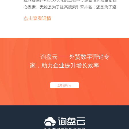
语言版本之间的关系，并提高不同地区的搜索排名。
买产品，转化效果一目了然。但是针对B2B企业来
心因素。无论是为了提高搜索引擎排名，还是为了避
8. 社交媒体和H标签的关联 H标签不仅影响搜索引
说，访客的留言或点击并不是真正的成功转化，真正
免内容被AI检测工具识别为生成内容，这些工具都能
擎优化，还能影响网页在社交媒体上的展示。例如，
点击查看详情
的成功转化并不仅仅是访客在网站，而是一条有效的
帮助您优化内容，并确保符合SEO标准。以下是详细
当网页链接在社交平台上被分享时，H1标签通常作为
询盘。 那么，对B2B企业来说，如何才能有效衡量正
介绍： 1. GPTZero 什么是 GPTZero？GPTZero
页面的预览文本。确保H1简洁且富有吸引力，能帮助
确转化，从而提高自己的广告投放效果呢？询盘云是
是一款专注于检测 AI 生成内容的工具。它可以分析
提高点击率，进而带来更多流量。 总之，H标签在
一款打通流量获取、营销管理和询盘管理的SaaS软
文本的语言结构、句式特征和生成模式，判断内容是
谷歌SEO策略中扮演着至关重要的角色。通过合理使
件，可以有效监控Google的有效转化，并且可以根据
否来自人工智能（如 OpenAI 的 GPT 系列）。工具
用H标签，不仅能够帮助搜索引擎理解页面内容，提
转化数据帮助企业优化广告投放效率，实现企业的精
询盘云——外贸数字营销专
的核心功能是生成一个概率评分，帮助用户了解文本
升关键词相关性，还能改善用户体验，降低跳出率。
准营销。
中哪些部分可能由AI生成。 特点： 快速检测：无需
此外，H标签对移动端优化、多语言网站和社交媒体
家，助力企业提升增长效率
复杂操作，只需上传文本即可完成分析。 精确评分：
共享等方面也有重要影响。 但要注意，H标签的使
显示 AI 和人类撰写的可能性，提供详细的检测报
用需要谨慎，避免过度优化或结构混乱。通过合理的
告。 教育友好：支持论文、作业等多种内容格式。
结构安排和关键词布局，H标签将成为提升网页排
立即咨询 >>
适用场景：GPTZero 能帮助内容创作者确保生成的
名、增加流量的强大武器。
文章更符合SEO需求，尤其是避免因AI生成内容而被
搜索引擎降权。此外，它可以提示哪些部分需要修
改，以提升内容的原创性。适用于教育机构检查学生
论文的原创性，也可用于SEO团队优化网站内容。
网址：GPTZero 2. Originality.ai 什么是