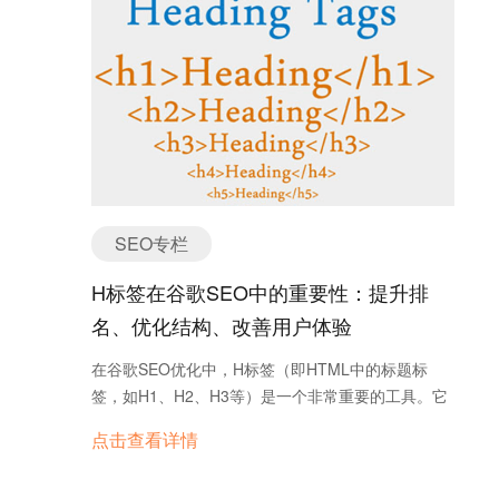
擎，只要肯花钱就能排在广告首页。Google并不只想
要让出价最高的广告主得到广告曝光的机会，因为那
可能对使用者来说是完全不相关的广告，而让用户对
Google广告感到厌烦，在以用户体验为最前考虑的情
况，Google会让广告内容较好和合理出价的广告主赢
得曝光的机会。 Google AdWords虽然门槛不高，但
是想要真正把它做好却不是件简单的事情，因为广告
活动需要时时检测，且需要一段时间观察才有办法看
出成效，很多人觉得在谷歌广告上花钱而没有得到效
SEO专栏
果，往往就是不够耐心去等到广告的结果。 在开始你
的Google广告前你必须要确定以下四项： 广告预算
H标签在谷歌SEO中的重要性：提升排
目标客群 关键字出价 广告文案 第一步：计算广告预
名、优化结构、改善用户体验
算 你需要思考，在每个产品出售的时候，你愿意花多
少钱给帮你打广告的Google呢?也就是每日的广告预
在谷歌SEO优化中，H标签（即HTML中的标题标
算。 初次投入广告的话，你可以粗略的规划下广告预
签，如H1、H2、H3等）是一个非常重要的工具。它
算的总数以及天数，从而得出每日的广告预算是多
不仅有助于优化页面内容结构，提升搜索引擎对网页
点击查看详情
少，待有详细的数据之后，再来根据千次点击的转化
的理解，还能改善用户体验，从而帮助提升网页在搜
率、产品的利润，从而计算出每次点击的费用。 第二
索引擎中的排名。那么，H标签究竟如何影响SEO
步：选择关键词 Google AdWords提供了Google关键