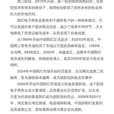
第三阶段，2015年开始，新一轮的B2B强势回归，在新
型技术和资本的推动下，B2B创业获得了前所未有的机会和
巨大的市场空间。
B2C电子商务是最有利于最终客户的一种商务模式，它
可以直接向客户提供商品信息，减少了很多中间环节，大大
地降低了经营运输等成本，从而实现了价格优惠。
从1999年开始中国B2C正式起步，到2003年前后，中
国网上零售市场经历了市场认可度的高峰和低谷。1999年，
当当网、8848成立。2000年，卓越成立。这两年中国B2C
泡沫成长到极值，热钱纷纷涌入，直至2003年前后大批企业
倒闭。
2004年中国B2C市场开始经历复苏，当当网完成第二轮
融资，亚马逊收购卓越网，成为该阶段的标志性事件。
2006年开始中国B2C市场进入快速发展阶段。这个阶段
电子商务企业大量涌现，品类逐步向百货类扩张。以京东、
凡客为代表的垂直B2C成为该阶段的亮点。2008年到2010
年，淘宝推出淘宝商城、电器城和鞋城。中国的B2C发展到
达高速期之后，意味着商业模式逐步走向成熟。