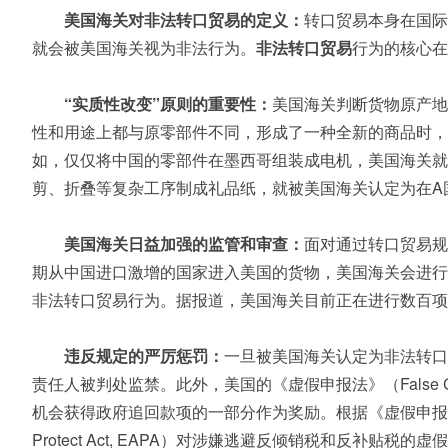
美国海关对非法转口贸易的定义：
转口贸易本身在国际
就会被美国海关视为非法行为。
非法转口贸易
行为的核心
“实质性改变”原则的重要性：
美国海关判断货物原产地
性和用途上都与原零部件不同，形成了一种全新的商品时，
如，仅仅将中国的零部件在墨西哥组装成电机，美国海关就
剪、折叠等复杂工序制成礼品纸，就被美国海关认定为在A
美国海关日益加强的监管和审查：
面对通过转口贸易规
期从中国进口激增的国家进入美国的货物，美国海关会进行
非法转口贸易行为。据报道，美国海关目前正在进行数百项
违反规定的严厉惩罚：
一旦被美国海关认定为非法转口
责任人被判处监禁。此外，美国的《虚假申报法》（False 
机会获得政府追回款项的一部分作为奖励。根据《虚假申报法
Protect Act, EAPA）对涉嫌逃避反倾销税和反补贴税