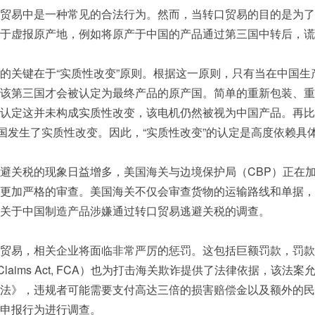
贸易中是一种常见的合法行为。然而，当转口贸易的目的是为了
在于虚报原产地，例如将原产于中国的产品通过第三国中转后，
的关键在于“实质性改变”原则。根据这一原则，只有当在中国
该第三国才会被认定为最终产品的原产国。简单的重新包装、重
认定这并未构成实质性改变，该电机仍然被视为中国产品。再比
国发生了实质性改变。因此，“实质性改变”的认定是高度依赖具
避关税的现象日益增多，美国海关与边境保护局（CBP）正在
更加严格的审查。美国海关不仅会审查货物的运输路线和单据，
关于中国制造产品涉嫌通过转口贸易逃避关税的调查。
贸易，相关企业将面临非常严厉的惩罚。这包括巨额罚款，罚款
Claims Act, FCA）也为打击海关欺诈提供了法律依据，
》，违规者可能需要支付高达三倍的损害赔偿金以及额外的民事罚款
的虚假申报行为进行调查。