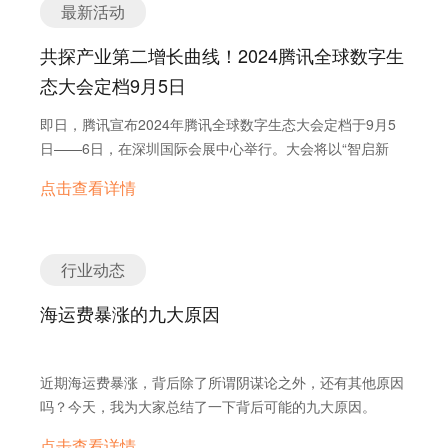
最新活动
前进的绊脚石。不要让语言成为您全球扩张的阻碍！ 立即行
全球代理商，确保他们在面对国外客户时游刃有余。” 作为
运以隐藏其原产地。美国司法部也曾指控一家进口商通过加
动，抓住这些增长市场的机遇！联系我们，定制您的多语言
一家外贸工厂，鑫海专注于矿山设备的出口业务，销售团队
拿大和马来西亚转运中国制造的卡车轮胎以逃避关税。
共探产业第二增长曲线！2024腾讯全球数字生
网站解决方案，开启小语种SEO优化，助力您的业务在新贸
需要与不同国家、不同文化背景的客户打交道。这对销售人
3.3 泰国 实质性改变：泰国承认实质性改变原则，其认定标
态大会定档9月5日
易环境中取得成功。
员的专业知识储备和应变能力提出了极高要求。然而，由于
准可能包括税则号列的改变、从价百分比标准或制造或加工
销售人员分布全球，且知识水平参差不齐，传统的集中式培
操作标准。 增值比例要求：根据东盟规则，通常要求至少
即日，腾讯宣布2024年腾讯全球数字生态大会定档于9月5
训难以满足需求。 “过去，我们尝试过线上和线下培训，但
40%的本地成分。美国普遍优惠制（已过期但仍具参考意
日——6日，在深圳国际会展中心举行。大会将以“智启新
国外代理商和客户分布在不同时区，培训效果不佳。”赵总
义）曾要求受益国的产品增值至少达到商品出口到美国时评
机，云驱增长”为主题，与海内外客户、生态合作伙伴、技
点击查看详情
回忆道。无论是组织讲座还是推送学习资料，知识传递的效
估价值的35%。 其他特定的生产或加工要求：税则号列的
术开发者、政府及社会组织，共同探讨AI等前沿数字技术的
率始终受限，员工很难将所学快速转化为与国外客户沟通时
改变是认定原产地的一种方式。 与美国之间的贸易协定或
新发展，探索数字化助力产业新增长的现实可行路径。
的实际能力。 为了解决这一难题，鑫海引入了询盘云的
相关法规：泰国与美国没有直接的自由贸易协定，但它是东
DeepSeek企业知识库，从知识源头入手，整合产品资料、
盟和RCEP的成员。泰国政府正在积极采取措施打击出口到
行业动态
销售策略和市场信息，构建了一个面向全球销售团队的“销
美国的商品中虚报原产地的行为，以应对美国对其征收的
售充电站”。通过权限管理，知识库为内部员工和国外代理
海运费暴涨的九大原因
36%的关税。美国贸易代表办公室的报告曾指出泰国存在较
商提供了差异化的访问内容，确保信息安全与使用效率兼
高的农产品和食品关税以及一些非关税壁垒。 美国海关的
得。 企业资料归集+精准检索，让 AI 更懂企业、产品和客
监管重点：泰国因涉嫌转运中国商品而受到美国海关的高度
户 在“销售充电站”中，公司基于知识库内容设计了专题培
近期海运费暴涨，背后除了所谓阴谋论之外，还有其他原因
关注，美国海关正在加大力度打击虚报泰国原产地的行为。
训和任务式学习，精选关键知识点进行定向教学，并在学习
吗？今天，我为大家总结了一下背后可能的九大原因。
泰国政府也已对49种高风险产品加强了出口监管，要求在获
后通过考核验证掌握程度。这种方式让销售人员能够快速熟
得原产地证书前进行原产地核查。曾有案例表明中国的钢管
点击查看详情