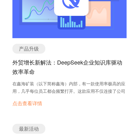
项的一部分作为奖励。根据《虚假申报法》，违规者可能需
机会。 缺点： 成本高，包括场地费、展品费、差旅费等。
拉伯和非洲的埃及等。这些国家的语言多样，包括阿拉伯
要支付高达三倍的损害赔偿金以及额外的民事罚款。美国海
需要大量时间和精力准备和参与。 客户筛选困难，可能吸引
语、俄语、波斯语、乌尔都语和土耳其语等。随着“一带一
关还依据《执行与保护法》（Enforce and Protect Act,
不到目标客户。 受时间和地域限制，只能在特定时间和地点
路”基础设施建设的推进，这些国家的市场潜力日益显现。
EAPA）对涉嫌逃避反倾销税和反补贴税的虚假申报行为进
举办。 适合的产品类型： 需要直接展示的技术类、创新类
这些市场不仅是规避中美贸易战的有效途径，更是企业未来
行调查。 二、主要转口贸易国家原产地规则细则分析
产品。 适合的客户类型： 高价值客户、决策者。 2. B2B
发展的战略重点。然而，要成功进入这些市场，企业必须克
3.1 越南 实质性改变：越南的原产地规则通常要求出口商
电商平台 概述： B2B电商平台提供信用保证和完整服务，
服语言障碍。 小语种市场的重要性与语言分析 语言是文化
品必须是完全在越南生产的，或者在越南经过了“最后一道
产品升级
适合全球交易，特别适用于标准化产品。 优点： 提供信用
和市场的桥梁。在上述市场中，英语虽然在某些领域有影响
实质性加工”。对于非完全在越南生产的商品，越南通常要
保证和完整服务，适合全球交易。 可以展示大量产品信息，
力，但本地语言才是消费者和企业沟通的首选。以下是主要
外贸增长新解法：DeepSeek企业知识库驱动
求其在越南的投入价值（LVC）至少达到30%，或者其HS编
方便客户比较和选择。 支持在线交易和支付，提高交易效
语言的分析： 研究表明，多语言网站是企业拓展国际市场的
码发生改变。 增值比例要求：越南的“越南制造”认定标准
效率革命
率。 可以获得海量客户数据，优化营销策略。 缺点： 竞争
有效工具。根据Weglot Stats，2024年仅52.1%的网络内容
之一是本地成分价值占工厂出厂价的30%以上。另一种方式
激烈，流量有限。 费用高，排名不稳定。 需要专业团队管
为英语，剩余47.9%代表巨大商机。以下是关键统计数据：
在鑫海矿装（以下简称鑫海）内部，有一款使用率极高的应
是通过计算工厂出厂价减去非越南投入材料的价格来间接确
理和维护。 可能面临平台规则和政策的限制。 适合的产品
这些数据表明，多语言网站不仅能扩大市场覆盖，还能显著
用，几乎每位员工都会频繁打开。这款应用不仅连接了公司
定增值。 其他特定的生产或加工要求：除了增值比例，HS
类型： 标准化制造业产品，如机械设备、电子元件等。 适
提升转化率和客户信任。例如，Under.me通过将网站翻译
内部员工，还覆盖了分布在全球的国外客户与代理商，成为
编码的改变也被认为是原产地认定的一个重要标准。 与美
合的客户类型： 全球买家、B2B合作伙伴。 3. 海外社交媒
点击查看详情
为德语，其德国市场的转化率翻倍 (WPML Benefits)。 小语
数百人日常工作和沟通的重要工具。 作为一家专注于矿山
国之间的贸易协定或相关法规：美国与越南之间存在双边贸
体 概述： 海外社交媒体互动性高，成本低，适合品牌推
种市场尤为重要，因为这些语言往往被忽视，但却代表着巨
设备出口的外贸工厂，鑫海的销售人员每天需要与来自世界
易协定（BTA）。越南也是跨太平洋伙伴关系全面进步协定
广，特别吸引年轻活跃用户。 优点： 互动性高，成本低，
大的商机。例如，东南亚的语言多样性为企业提供了进入低
各地的客户进行沟通。这款应用对内整合了公司多年来积累
（CPTPP）和欧盟-越南自由贸易协定（EVFTA）的成员，
适合品牌推广。 可以吸引年轻活跃用户，扩大品牌影响力。
竞争、高潜力市场的机会。同理，“一带一路”国家的语言支
的数十万份知识资产，构建了企业知识库，让每位员工都能
最新活动
但这些协定主要影响越南与其他成员国之间的贸易。值得注
…
持可以帮助企业在这些快速发展的经济体中建立竞争优势。
快速获取专业知识并应用于实际工作中，从而提升与国外客
意的是，截至2019年3月13日，越南尚未成为美国普遍优惠