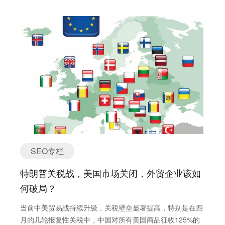
变，以及增值比例达到一定水平。本文旨在分析主要转口贸
易国家（如越南、马来西亚、泰国、墨西哥和加拿大）的最
新原产地规则细则，评估通过这些国家进行转口贸易的潜在
风险，并为外贸企业提供合规建议。 一、理解美国海关关
于转口贸易的法规 美国海关对非法转口贸易的定义：转口
贸易本身在国际贸易中是一种常见的合法行为。然而，当转
口贸易的目的是为了隐瞒货物的真实原产地，从而规避关税
或其他贸易限制时，就会被美国海关视为非法行为。非法转
口贸易行为的核心在于虚报原产地，例如将原产于中国的产
品通过第三国中转后，谎称产自该第三国以避免美国对中国
商品征收的高额关税。 “实质性改变”原则的重要性：美国
海关判断货物原产地的关键在于“实质性改变”原则。根据这
SEO专栏
一原则，只有当在中国生产的零部件在第三国经过了根本性
的改变，使其在名称、特性和用途上都与原零部件不同，形
特朗普关税战，美国市场关闭，外贸企业该如
成了一种全新的商品时，该第三国才会被认定为最终产品的
何破局？
原产国。简单的重新包装、重新贴标签或进行微小的加工通
常不被认为是实质性改变。例如，仅仅将中国的零部件在墨
当前中美贸易战持续升级，关税壁垒显著提高，特别是在四
西哥组装成电机，美国海关就认定这并未构成实质性改变，
月的几轮报复性关税中，中国对所有美国商品征收125%的
该电机仍然被视为中国产品。再比如，从越南进口的散装未