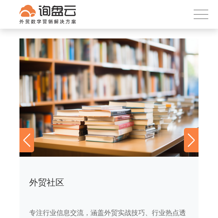
询盘云
下载APP
首页
产品服务
客户案例
内容社区
关于我们
外贸社区
外
透
专注行业信息交流，涵盖外贸实战技巧、行业热点透
专