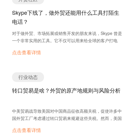
Skype下线了，做外贸还能用什么工具打陌生
电话？
对于做外贸、市场拓展或销售开发的朋友来说，Skype 曾是
一个非常实用的工具。它不仅可以用来给全球的客户打电
话，还支持座机、手机直拨，尤其是在客户还没添加你为联
点击查看详情
系人时，Skype 是少数能“打通陌生人”的通信利器。 随着
微软将重心转移到 Teams，Skype在越来越被边缘化，终
于， 2025 年 5 月 5 日起，Skype 官宣停用。 那么问题来
了： 👉 Skype 下线了，还有什么工具可以替代它，用来
行业动态
拨打全球陌生电话？ 替代 Skype 打陌生电话的 5 个实用
转口贸易是啥？外贸的原产地规则与风险分析
工具推荐 1. Google Voice ✅ 优点：美国和加拿大号码免
费拨打，支持全球电话； 🔒 缺点：需要美国 IP 和 Google
账号，注册门槛略高； ⭐ 适合：美国市场开发者。
中美贸易战导致美国对中国商品征收高额关税，促使许多中
2. OpenPhone ✅ 优点：注册简单、UI现代、通话稳定、
国外贸工厂考虑通过转口贸易来规避这些关税。然而，美国
价格合理； 📱 附带美国或加拿大虚拟号码，适合短信+电话
海关对转口贸易的监管日益严格，尤其是在原产地证书方
+CRM 集成； ⭐ 适合：中小外贸企业或个人外贸开发者。
点击查看详情
面，要求必须在中间国进行实质性改变，例如海关编码的改
3. Zoom Phone ✅…