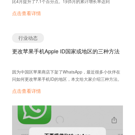
比4月提升了7.1个百分点。1到5月的累计增长率达到
中80%的问题其实是重复的，且有标准答案。” AI助手的引
6.1%。外贸正在迅速复苏，你感受到了吗？
入彻底改变了这一模式。如今，销售人员通过“销售充电
点击查看详情
站”中的AI问答功能，可以在30秒内获得精准答案，相比之
前依赖客服5-10分钟的响应时间，效率提升超10倍。自助解
决问题比例提升至30%，客服压力随之下降。 输入框“/ai”或
行业动态
选中文本调起工具栏，写邮件/写帖子/生成回复消息/翻译/总
结/企业自建 AI 应用随用随到 这种效率提升还直接体现在
更改苹果手机Apple ID国家或地区的三种方法
与国外客户的沟通中。销售人员检索知识的时间从日均45分
钟降至8分钟，客户响应速度大幅提高。同时，AI助手将资
深销售的经验转化为标准化答案，帮助新手销售更专业地应
因为中国区苹果商店下架了WhatsApp，最近很多小伙伴在
对国外客户咨询，从而提升订单转化率。 对话秒变档案，告
问如何更改苹果手机ID的地区，本文给大家介绍三种方法。
别繁琐录入，智能提速，省时省力 数据显示，AI助手上线
点击查看详情
后，知识库搜索精准度达到90%，客服人力成本节省11%。
AI回答满意度和问题解决准确率均达到人工水平。赵总表
示：“未来，我们希望销售人员遇到任何问题都能先问AI助
手，进一步提升与国外客户的沟通效率。” …