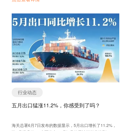
悉产品特点和市场动态，从而在与国外客户沟通时更加专业
被虚报为泰国原产地以规避美国的关税。 3.4 墨西哥 …
自信。 集成 DeepSeek / ChatGPT等顶尖模型，对话直连
企业知识库，答案精准有深度 此外，借助询盘云知识库提
供的数据看板功能，管理者可以实时监控销售人员对知识库
的使用情况，包括查阅频率和热门知识点。这不仅帮助企业
优化知识库内容，还能根据数据分析调整培训计划，进一步
提升销售团队的全球竞争力。 对于鑫海这样的外贸企业，
知识更新的及时性尤为重要。矿山设备市场变化频繁，例如
产品规格调整、国际法规更新等，若知识库未能同步更新，
销售人员在与国外客户沟通时可能出现信息偏差，影响客户
信任和订单转化。询盘云DeepSeek企业知识库确保了知识
库内容的实时更新与过时信息的归档，让销售团队始终掌握
最新资讯。 02 AI加速度：提升与国外客户的沟通效率 在
行业动态
知识管理上，鑫海始终保持敏捷性。基于与询盘云的长期合
作以及DeepSeek的强大技术支持，公司快速引入了AI问答
五月出口猛涨11.2%，你感受到了吗？
助手，进一步优化了销售人员与国外客户的沟通效率。 “国
外客户的问题五花八门，从产品规格到安装细节不一而足。
销售人员若无法及时解答，往往需要求助客服团队。”赵总
海关总署6月7日发布的数据显示，5月出口增长了11.2%，
介绍，“我们的客服每天有60%的时间用于支持销售，而其