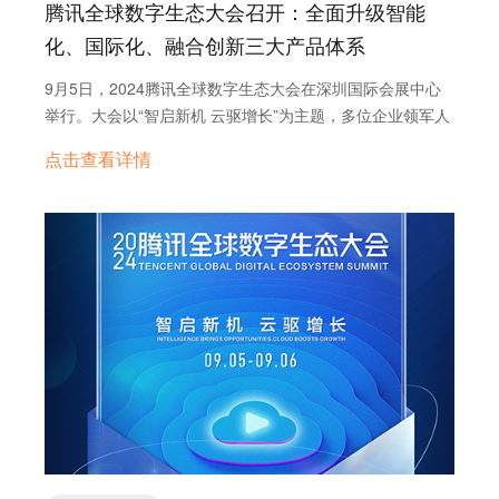
询盘云小语种网站建设与SEO服务 为了帮助企业在当前贸
腾讯全球数字生态大会召开：全面升级智能
户的沟通效率和成交能力。 对外，这款应用将鑫海的销售
制（GSP）的受益国。 美国海关的监管重点：越南已被美
易环境下脱颖而出，询盘云推出小语种网站建设服务和SEO
团队与遍布全球的代理商紧密相连，打造了一个强大的销售
化、国际化、融合创新三大产品体系
国认定为中国商品非法转运的热点地区。美国海关正积极与
服务，专注于支持外贸企业开发小语种市场： • 小语种网站
赋能知识库。无论身处何地，销售人员和代理商都能随时通
越南海关合作打击原产地欺诈行为。美国海关对来自越南的
建设：我们提供专业的小语种网站搭建服务，支持东南亚
9月5日，2024腾讯全球数字生态大会在深圳国际会展中心
过知识库学习产品知识、查询解决方案并解答客户疑问。这
货物进行了更多的检查，越南海关自身也加强了对原产地规
（如越南语、泰语、印尼语）、“一带一路”国家（如阿拉伯
举行。大会以“智启新机 云驱增长”为主题，多位企业领军人
不仅显著提升了销售团队的专业能力，还大幅降低了企业的
则的执行力度。 3.2 马来西亚 实质性改变：马来西亚的
语、俄语、波斯语）以及欧洲（如德语、法语、西班牙语
物及行业专家齐聚，聚焦数字化下的产业新增长，以前沿探
培训成本和人力投入。 2024年，鑫海引入了AI问答助手，
原产地规则涉及“充分的加工或处理”或实质性改变。货物原
点击查看详情
等）的主要语言。通过本地化内容，企业可以直接触达目标
索为基石，以行业最佳实践为标杆，探索企业创新发展路线
成功优化了与国外客户的销售沟通场景。AI助手的加入直接
产地通常由最后发生实质性改变的国家决定，这可以通过增
市场的消费者，提升用户体验和信任度。 • 小语种SEO优
图。深圳市委常委、前海合作区党工委书记、宝安区委书记
推动了销售效率的提升，同时减轻了客服团队的支持压力。
值比例、税则号列的改变或特定的制造工艺来体现。 增值比
化：我们提供专业的SEO服务，帮助企业的多语言网站在目
王守睿，深圳市宝安区委副书记、区长王立德等也出席了大
数据显示，AI助手上线后，销售人员响应国外客户需求的速
例要求：根据东盟自由贸易区协议，马来西亚出口到东盟国
标市场的搜索引擎中获得更高的排名。本地化关键词和内容
会。
度提高了20%，客服团队的工作压力降低了10%，网站的日
家的商品通常要求至少有40%的本地或东盟累计成分。对
策略可以显著增加网站的流量和转化率。研究显示，本地化
活跃用户数也增长了20%。 这一切的背后，是询盘云推出
于“马来西亚制造”的标识，可能需要至少51%的本地成分。
网站在当地搜索引擎（如Google的地区版本）中排名更高，
的DeepSeek企业知识库产品的强力支持。通过鑫海的实
其他特定的生产或加工要求：税则号列的改变也是认定实质
能吸引更多目标流量 (Google Multilingual SEO)。 多语言网
践，我们看到，当知识管理与业务场景深度融合时，其价值
性改变的方式之一。 与美国之间的贸易协定或相关法规：
站可以显著提升企业的国际化能力。例如，提供本地语言内
从单纯的成本消耗转向了业绩增长，为企业在全球市场中的
马来西亚与美国没有直接的自由贸易协定，但它是区域全面
容的网站可以将转化率提高70%，甚至高达100%。此外，
每一次客户触点带来了实实在在的效益。 01 销售赋能新解
经济伙伴关系协定（RCEP）的成员，并与其他国家签署了
多语言内容在社交媒体上的分享率是单语言内容的两倍，进
法：企业知识库助力全球客户沟通 “企业知识库让销售人员
双边自由贸易协定。美国贸易代表办公室的报告指出马来西
一步扩大了品牌的影响力。 赶紧行动吧！ 在中美贸易战的
能够快速获取与国外客户沟通所需的产品知识、销售技巧和
亚存在一些贸易壁垒和进口政策。 美国海关的监管重点：
大背景下，企业必须迅速调整策略，转向欧洲、东南亚
成功案例，学习效率的提升显而易见。”鑫海的CIO赵总表
马来西亚也被认为是转运中国商品以规避美国关税的重要枢
和“一带一路”国家这些必争市场。然而，语言障碍可能成为
示，“我们的‘销售充电站’支持了公司内外数百名销售人员和
纽。例如，有报道称中国的钢钉通过马来西亚重新包装和转