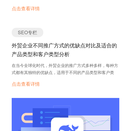
关税，而美国也提出高达145%的关税。而且未来看不到任
印刷的卷筒纸在A国经过印刷、裁剪、折叠等复杂工序制成
点击查看详情
何缓和的希望，这种紧张局势导致中美直接贸易成本上升，
礼品纸，就被美国海关认定为在A国发生了实质性改变。因
转口贸易成为企业绕过关税的重要策略，尤其是在欧美、东
此，“实质性改变”的认定是高度依赖具体事实的，需要根据
南亚和“一带一路”国家。这些地区的市场潜力巨大，但本地
具体的产品和加工过程来判断。 美国海关日益加强的监管
语言障碍成为外贸企业拓展的显著障碍。 欧洲、东南亚
SEO专栏
和审查：面对通过转口贸易规避关税的现象日益增多，美国
及“一带一路”国家潜力巨大 • 欧洲：作为全球经济最发达的
海关与边境保护局（CBP）正在加大监管和审查力度。特别
外贸企业不同推广方式的优缺点对比及适合的
地区之一，欧洲拥有庞大的消费市场和高购买力。2025年，
是对于那些从非主要生产国或近期从中国进口激增的国家进
欧洲的GDP预计将保持稳定增长，特别是在德国、法国和意
产品类型和客户类型分析
入美国的货物，美国海关会进行更加严格的审查。美国海关
大利等经济体。欧洲市场的多语言环境要求企业提供本地化
不仅会审查货物的运输路线和单据，还会关注中间国的生产
在当今全球化时代，外贸企业的推广方式多种多样，每种方
内容，以满足不同国家的语言需求，如德语、法语、西班牙
能力和历史贸易数据，以识别潜在的非法转口贸易行为。据
式都有其独特的优缺点，适用于不同的产品类型和客户类
语和意大利语等。 • 东南亚：东南亚地区经济增长迅速，人
报道，美国海关目前正在进行数百项关于中国制造产品涉嫌
型。以下是对六种常见外贸推广方式的详细分析，包括展
口众多，中产阶级不断扩张。根据国际货币基金组织
点击查看详情
通过转口贸易逃避关税的调查。 违反规定的严厉惩罚：一
会、B2B电商平台、海外社交媒体、SEO（搜索引擎优
（IMF）预测，2025年东南亚经济将增长5%以上。国家如
旦被美国海关认定为非法转口贸易，相关企业将面临非常严
化）、SEM（搜索引擎营销）以及视频和KOL（关键意见领
越南、泰国、印尼和马来西亚不仅是制造业中心，也是消费
厉的惩罚。这包括巨额罚款，罚款金额可能高达非法进口商
袖）营销。 常见推广方式介绍 1. 展会 概述： 展会通过
市场的潜力所在。这些国家的语言包括越南语、泰语、印尼
品价值的数倍，甚至可能导致相关责任人被判处监禁。此
面对面交流展示产品，快速建立信任，适合需要直接展示的
语和马来语等，英语在商务领域有一定使用，但本地语言是
外，美国的《虚假申报法》（False Claims Act, FCA）也为
产品类型。 优点： 直接与潜在客户面对面交流，展示产品
消费者首选。 • “一带一路”国家：中国倡导的“一带一路”倡
打击海关欺诈提供了法律依据，该法案允许举报人向政府报
实力，建立信任。 塑造品牌形象，提高知名度。 快速获取
议覆盖了从亚洲到欧洲和非洲的广阔区域，涉及数十个国家
告虚报原产地、逃避关税等行为，并有机会获得政府追回款
客户信息和反馈。 与行业同行和供应商建立联系，拓展合作
和地区，如中亚的哈萨克斯坦、东欧的波兰、中东的沙特阿