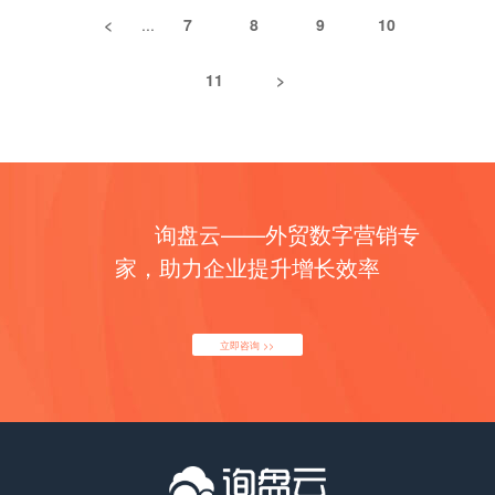
Miù事件的真相 从根本上说，“新疆棉”事件反映了当前国际
达通、推出了信保产品。 一方面外贸综合服务的生态就此形
上，这时如果你的网站绑定了询盘云，你就可以在系统里看
竞争对手那里都要舒服。所以你要更懂TA，顺应TA的心理
<
...
7
8
9
10
政治格局的变动。与不断加深的中美大国竞争，以及中西方
成，让上下游对平台形成了前所未有的依赖；另一方面，国
到这个网站访客的信息了。进一步，客户如果觉得你的网站
状态，做一些加分的动作，让TA最信任你，然后心甘情愿留
价值观、意识形态的竞争局势有关。 此次事件的幕后推手是
际站也开始正式涉足贸易全链，逐渐掌握了真实有效的贸易
内容符合需求，就会通过在线对话跟你的客服交流，或者给
下来。 这在外贸B2B的场景里是格外重要的，B2B的考察周
11
>
谁？ “新疆棉”事件，表面上看推手是BCI，实则是美欧政府
数据。 后来，随着布局RTS、以及收购外贸CRM，阿里有
业务员发邮件、发WhatsApp，而你就可以通过询盘云后台
期本身就很长、很复杂，再加上外贸远程的特点，一定是谁
力量与非政府非营利组织“联手”的结果。 BCI以一个非营利
节奏地将线上成交数据、线上线下客户跟进数据也都收入了
直接回复客户，并把重点客户一键录入到CRM里面。 除了
能在拉锯战中博得客户最多的信任，谁就是胜者。 于是，我
性组织的身份，替美国在主要世界市场执行了美国制裁，向
囊中。 有人疑惑：阿里为什么要做自营？——当然要做，谁
搜索引擎，其他获客渠道也是一样的道理。这样一来，所有
们发现，仅仅有一个工具来“存放”客户是没用的，我们更应
品牌方施压，迫使它们抵制中国产品，甚至退出中国市场。
都能看出今年外贸会有爆发性增长，何况阿里现在既知道谁
渠道的客户都会自然进入询盘云系统，并且能够自动区分来
该找到一种工具来“运营”客户，运营出对客户拥有最强掌控
此外，一些产业组织也参与其中。他们受到来自中国物美价
是你的好客户，也知道你给他的报价，还知道你们所有的对
源渠道，为企业节省很大一部分人力。 二、跨渠道识别客
力的“私域”来。 那么，这个工具一定要能打通和管理客户旅
廉商品的竞争，出于保护主义的目的，也参与到美国西方所
话内容，再用大数据选品筛出好卖的品类，明显能挣钱干嘛
户，防止撞单 前几天，一位假发老板跟我们抱怨了一个情
询盘云——外贸数字营销专
程全触点。因为只有把客户有可能与我们产生交互的所有媒
推动的抵制运动中。 西方为何频频炒作新疆问题？其实，这
不做？这是国际站筹划已久的，势在必得。 还有人一时难以
况：公司一名业务员一直用邮件跟客户联系，眼看快成单
介都管理好，我们才能做到：1. 了解TA的行为轨迹；2. 懂
家，助力企业提升增长效率
不是西方国家第一次打“新疆牌”了。在炒作涉疆问题的过程
接受：阿里为什么一声不响就断我生路？——其实阿里一直
了，结果无意中发现，另一位同事也在跟这个客户对接，只
TA，有节奏地拿下TA。 所以，什么是私域？把所有触点打
中，美国多次以“侵犯人权”“强迫劳动”等为幌子，对我国挥
在向你表明它的初心啊，我们来看这些明晃晃的证据： ①
不过是用的WhatsApp。两个人之前谁也没发现撞了，被客
通形成的这个“圈儿”就是你的私域（如下图阴影部分），在
舞制裁大棒。 分析其背后原因，有这样几个问题值得关注：
阿里让你做一达通，走线上信保。 ② 阿里一轮轮“割韭菜”，
户摆了一道。最后都去找老板，说客户应该是属于自己的，
这里你对客户有最强的掌控力。 怎么搭建外贸私域 建私域
第一，中国是全球规模最大的纺织品服装生产国、消费国和
立即咨询 >>
不断推出新产品，瓜分你现有的流量，甚至专门给买家出了
让老板非常头大。 如果用询盘云的话，其实就可以在很大程
最重要的一步，就是用工具把客户旅程全触点管理起来。 一
出口国。 同为棉花大国，美国不惜祭出国际贸易的强硬手
个群发比价的功能，乐得看见卖家之间互相竞争、价格低
度上避免这种情况的发生。因为相比于普通的CRM系统，询
条时间轴展现多触点客户旅程——这是有没有做到打通以及
腕，扭曲行业供应链，想要通过“绞杀”新疆棉，撼动中国纺
廉、无法做大、无处逃匿。 ③ 阿里让你做小满客户通，要
盘云是多触点的管理工具，在跨渠道识别客户方面更有优
有没有形成私域的关键。 比如在询盘云系统里，网站、社媒
织行业整体的健康发展。 第二，新疆是中国最大的产棉区，
你的成交数据、跟进数据、客户信息。 ④ 阿里下场自营，
势。 比如，录入客户时，询盘云支持企业名称、电话、邮
主页、在线聊天、留言板、邮件、Whatsapp、Instagram等
解决就业近百万人。新疆的棉花产业如果萎缩，会对当地经
公开和客户抢买家，既当运动员又当裁判。 ⑤ 阿里禁止你
箱、WhatsApp、Instagram等多维度的查重。 一旦发现有
各个外贸触点都被打通串联起来。 就好比客户到了你这，询
济和就业造成较大的影响。在这种背景下，西方国家试图通
的店铺有网站链接，禁止你用平台以外的工具（包括不限于
重复，用户还可以选择将信息手动关联到已有客户下。也就