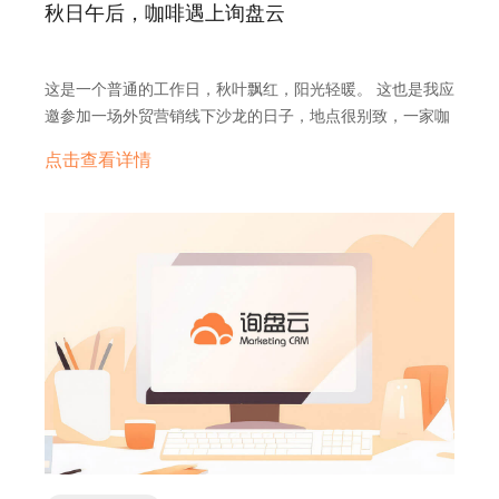
秋日午后，咖啡遇上询盘云
寄，除非是老客户或者是关系很熟。 按单来抽取提成，并
且不付定金 一般国外的客户是不会跟供应商说要抽取提成
的，而且是客户在下了订单的定金之后才开始生产的，没有
这是一个普通的工作日，秋叶飘红，阳光轻暖。 这也是我应
定金就生产这是不可能的事情。 客户资料不完整 如果要接
邀参加一场外贸营销线下沙龙的日子，地点很别致，一家咖
一个单子，客户的所有资料我们都应该掌握清楚，比如公司
啡厅。举办方询盘云，之前就在各地举办行业演讲，全国开
名称、邮件、电话、地址等。如果客户老是刻意避开一些公
点击查看详情
花，却唯独在北京迟迟没有声音。 今天终于等来了发向
司信息，很有可能是有问题的。 一开口就说要报价 没有详
北京的邀请，机会难得。讲师似乎就很值得期待： 徐旭，北
细的说明或者是图纸，一上来就问价格，这种客户千万要长
京鑫互联科技有限公司联合创始人，毕业于北京大学智能科
个心眼。因为真正有需求的客户会把自己的需求说得很清
学系，入选2018福布斯“30位30岁以下行业精英”。 长期致
楚，这样才能让供应商给自己提出准确的报价。这种一开口
力于研究国际经贸格局、外贸营销大数据、外贸数字营销智
就说要报价的只是在比较价格而已。 发来资料，却没有联
能化等课题，对与数字营销相关的国内外前沿技术、理论和
系方式 有需求的客户又或者是正规的公司会把自己的联系方
商业模式有深刻见解。 拥有企业营销战略管理、企业营销数
式写在自己的邮件或者是资料当中，如果连最基本的联系方
据整合管理和企业数字营销体系搭建的丰富经验，先后为近
式都没有的话，90%都是骗子。 对自己需求的产品说不清
两百家企业制定和执行数字营销战略，涉及汽车、工程机
楚 专业的买手对自己的产品是相当熟悉的，对于不熟悉的，
械、特种装备、大数据服务、通讯、医疗、生物制药、建
要么就是刚刚接手，一点都不专业，要么就是一个骗子，在
筑、农业等一百三十多个行业。 先后应邀担任北京大学
套取你的资料。 交货期太紧的订单 如果决定接单，不是说
MBA、对外经贸大学EDP、山东省跨境电商进万企等系列课
仅仅就看一个工厂的生产时间，要算好走完所有流程需要的
程讲师，为超过万名学员讲解数字营销战略。 沙龙开始时间
时间，如果明知道来不及生产，一定要坚决回绝客户的订