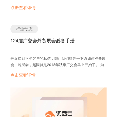
混，用户画像的正式名称是User Profile，而用户角色则是
销方法更适合中国的外贸企业呢？询盘云高级广告优化师刘
常听到的营销漏斗。 说那么多，那品牌主页还建不建了啊？
点击查看详情
User Persona，前者是根据大数据给用户加上可视化标签，
德龙向你展示新外贸新营销新概念，让你轻松get用询盘云
当然要！（不建还真不行，温馨提醒开广告账号之前一定要
后者则是目标用户的集合，并不指代具体的谁而是聚焦在某
做外贸的绝佳优势！
建好的哦） 品牌主页就是你在Facebook上的店铺，是你给
类人群上。 下面我们以音乐播放器的用户角色设定作为例
你潜在客户的第一印象。布置好你的店铺只要简单3步： 1.
子： 要注意的是，用户角色模型不是一个人，而是融合了相
行业动态
加张品牌的标题视频或图片，填上基本信息 2. 加上电商必
近同类用户需求的一个代表，是一大类需求相近的用户代
不可少的用户评论区 3. 别忘了设置行动呼吁按钮 (电商会建
表，之所会做成具体某个人的形式是因为这样更生动，更容
124届广交会外贸展会必备手册
议使用“shop now”） 建完品牌主页，就可以开张营业啦！
易在公司里边作为问题讨论的承载体。 创建用户角色模型可
除了发文、照片、视频之外，还有许多方式可以让你的
以分为下图所示的三个步骤： 现在我们明白了什么是用户角
Facebook店铺更出彩哦！ 1. 速推帖子：一键推送，如此简
色也知道了如何设定它，但是创建用户角色的意义何在呢？
最近接到不少客户的私信，想让我们指导一下该如何准备展
单 使用帖子右下角的“速推帖子”让你的帖文被更多用户看到
为什么要创建用户角色？ 1.专注资源 人物角色的第一信条
会、跑展会，起因就是2018年秋季广交会马上开始了。 为
(用广告后台Ads Manager也可以发布一样的广告，但速推
是“不可能建立一个适合所有人的网站”。成功的商业模式通
了满足大家的需求，也刚好借由这一契机把我们7年在外贸
点击查看详情
更快捷方便）。 2. 创建优惠：大甩卖大甩卖，走过路过看
常只针对特定的群体。一个团队再怎么强势，资源终究是有
中摸爬滚打的经验拿出来跟各位聊一聊，我们诚意准备了这
一看 如果店铺有什么促销活动，都可以用offer来吸引消费
限的，要保证好钢用在刀刃上； 2.引起共鸣 感同身受，是
篇干货满满的长文。当然，其中也查了一些资料，集百家之
者。 3. 直播新鲜事： 直播办一场，网红不是梦 4. 接收消
产品设计的秘诀之一； 3.促成意见统一 帮助团队内部确立
长，希望真的能对大家有所裨益、有所启发。 首先给大家做
息：小二在此，卖货不难 除了可以及时回复潜在客户的询盘
适当地期望值和目标，一起去创造一个精确的共享版本。人
一个科普和公告： 广交会，全称“中国进出口商品交易会”，
以外，你可以设置店铺欢迎语、自动回复让用户在你店铺有
物角色帮助大家心往一处想，力往一处使，用理解代替无意
是1957年春周恩来总理亲自定下的展会，每年春秋两季在广
更好的体验 5. 创建群组：免费交流群，加加不要钱 如果你
义的PK； 4.创造效率 让每个人都优先考虑有关目标用户和
州举办，如今被认为是中国目前历史最长、规模最大、信誉
的产品适合使用者互相交流使用经验，与对你主页感兴趣的
功能的问题。确保从开始就是正确的，因为没有什么比无需
最佳的综合性国际贸易盛会，有“中国第一展”的美誉。 这个