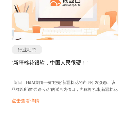
建企业自己的私域运营体系。从本质上来讲，对私域的管理
和QQ给你发了什么消息，这才有了“打通”的意思。 这里
广就是私域？ 抛开那些高深莫测的概念，就用最简单的方式
以上，当这个图标不再稀缺，下一个又会是什么？我们不得
就是你对触点的管理。 要实现这件事情，外贸企业首先要选
的“手机”就好比“询盘云系统”，而“钉钉、微信、QQ”就是那
定义私域：私域其实就是我们的“一亩三分地”。 私域最核心
而知，但可以肯定的是，一定会有。 有限的流量翻着无限的
好工具！比如一个Marketing CRM，因为只有Marketing
些“触点”。 对于上面提到的触点，询盘云不仅仅只是将其集
的特点是：易掌控、易触达、易转化。 无论从哪里来的客
花样卖，越卖越贵——这就是亘古不变的平台“生意经”。 这
CRM可以做到把营销、销售管理上所有的触点全都打通，并
成在系统里，起到“一站式”便捷工作的目的。更重要的，询
户，到了我这就只能是我的客户，因为我对客户的把控最
也是为什么，当平台整体流量效果越来越差时，阿里甚至把
形成一个小闭环，我们可以通过管理客户旅程，管理客户访
盘云将所有触点都打通了，触点和触点之间也是相通的，通
强，我再去触达客户、转化客户的成本要明显低于同行 ——
主意打到了收购一款成熟的CRM产品上，希望通过对CRM
问足迹，更好地服务客户。‍‍‍‍‍‍‍‍‍‍‍‍‍‍‍‍‍ Marketing CRM是私域管理的
过一个触点就可以看到整个客户旅程全貌：客户给我发
如果可以达到这一点，那么这里就是我们的“私域”。 所以，
中存量客户的再营销，为整个平台流量降本增效。 我们看
基础。 03 搭建企业自己的营销双闭环 图片：询盘云营销双
WhatsApp，我就能同时看到他之前在网站上看了什么东
私域不是指任何流量渠道。没有“私域流量渠道”的说法，流
到：像天猫、京东等所有的平台一样，当中小玩家把平台养
行业动态
闭环 做好了私域小闭环还不够，我们还需要做好受众大闭
西、跟客服聊了哪些内容；客户不回我邮件，我还能用其他
量渠道都是公域。私域讲的是运营，不是广告。我们常听到
起来，平台也毫不犹豫地抛弃了他们。 最终，剩下头部玩家
环。什么是受众大闭环？ 它指的是企业通过询盘云
工具去不断触达他、影响他…… 想要验证系统中是否做到了
的 “私域流量”中“流量”二字，指的其实是在自己的一亩三分
“新疆棉花很软，中国人民很硬！”
不断氪金，但也只是一时贪欢，饮鸩止渴；腰部玩家为了不
Marketing CRM 所累积的数据，找到更多可以成单的客
对全触点的打通，最直接的一个方法，就是看是不是有一条
地里面“管理”和“运营”出来的。 有人说，我已经在做私域
陷入沉没成本，只能被动加注，被吊在高不成低不就的位置
户。 经过询盘云产研团队的持续优化，以及广告预算充
【时间轴】能够展现多触点客户旅程。 询盘云系统里就有这
了，因为我的业务员会把每个客户都录入到CRM里，那里面
上，内卷自残；而尾部玩家，拿着张入场券，满场陪跑罢
足、数据量较大的客户内测验证，询盘云AI全流量分析的准
样一条时间轴。它存在于每个客户的档案里，“兢兢业业”地
都是我的客户。 但是，在信息透明的互联网环境里，你自以
近日，H&M集团一份“碰瓷”新疆棉花的声明引发众怒。该
了，在平台眼里，可能连一个“客户”都算不上了。 02/ 钱给
确度已接近99%。AI算法准确率的提升，标志着询盘云闭环
按照时间顺序，自动记录着客户与企业交互的所有过程。
为的这个“鱼塘”，边界其实是虚拟的，今天“鱼”还在我们
品牌以所谓“强迫劳动”的谣言为借口，声称将“抵制新疆棉花
我，数据也给我 Bowen说，更令人绝望的是，阿里已经开
优化已经获得质的飞跃。 …
实现全触点打通，对于外贸企业的价值在哪里？ 一、优雅
的“鱼塘”里，明天很容易就被其他同行捞走了。 要想圈出自
和纺工厂”。随后，Nike等其他依附于BCI（Better Cotton
始自营了，其中就包括医疗美容产品。甚至有同行卖家表
承接各渠道客户 我们鼓励企业多渠道获客，不把鸡蛋放在同
点击查看详情
己的“护城河”，确保“鱼”来了就一直留在我这儿，有两个关
Initiative，良好棉花发展协会）的纺织品牌，也纷纷或主
示，阿里自营产品线的人已经开始私下联系他的客户，明抢
一个篮子里。但是客户从那么多渠道过来，怎么在人手有限
键点： ① 你要非常了解TA的行为轨迹。一旦TA有离开的倾
动、或被迫地选择跟风站队。 在这场没有硝烟的斗争中，处
订单了。 直到这个时候，大家才恍然发现，原来阿里的目标
的情况下，进行有效地接待？ 其实，不管客户从哪个渠道
向，你要第一时间捕捉到，然后想办法唤回TA的兴趣；或者
于跨国前线的外贸企业，或多或少受到了影响。棉花从一个
除了钱，还有数据。是的，别忘了，阿里是一家大数据公
来，都逃脱不开我们说到的关键触点。 比如，客户在
当TA对你的意愿变强，你也要能够立马抓住机会，把TA转
农业故事，变成了政治和国际博弈的焦点。 01 / Huāng
司。 我们应该还记得：2010年-2015年，阿里先后收购了一
Google搜索引擎上找到你，第一站大概率就是到你的网站
化掉。 ② 你要让TA留在你这儿是舒服的，至少比去你任何