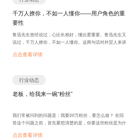
买广告资源的企业很多，大家都想抢，所以产生了竞价交易
—RTB（实时竞价）。 DSP为广告主提供了一个综合性的操
千万人撩你，不如一人懂你——用户角色的重
作平台，广告主可以通过一个平台管理多个渠道的流量来
要性
源，避免复杂的媒体购买方式带来的资源浪费。 二、DSP必
须具备的要素 1、一个统一的、综合的操作平台 DSP为广告
鲁迅先生曾经说过，心比长相好，懂比爱重要。鲁迅先生又
主提供一个综合性的操作平台，广告主可以通过一个平台管
说过，千万人撩你，不如一人懂你。这两句话对外贸人来讲
理多个渠道的流量来源，避免复杂的媒体购买方式带来的资
可以说是很形象了，只有真正的了解客户，才能得到用户。
源浪费。 2、能够整合、优化、管理不同渠道的流量 真正的
点击查看详情
所以鲁迅先生特别强调，确定用户角色真的很重要！ 不知道
DSP能够简化媒体购买的流程，要做到这一点，它必须有整
小伙伴们在讨论开发产品设计的时候是否会觉得为了容纳更
合、优化和管理不同渠道流量来源的能力，这些流量主要来
多的用户，产品功能应该越广泛越好，然而这种逻辑是正确
自Ad Exchange。 3、支持RTB实时竞价 RTB(Real-
的吗？不急着下结论，我们先来看一个案例： 假设一家汽车
行业动态
TimeBidding)实时竞价协议(允许购买者对单一广告展现进
公司准备设计一款新车，他们的产品种类广泛，一直以来的
行实时竞价购买的广告交易协议)，利用该协议，DSP可以
老板，给我来一碗“粉丝”
主要销售对象是如下几类人： A是个富二代，喜欢跑车，因
从广告交易平台中实时的按需购买广告。 4、领先的优化算
为马力足、外形酷、好玩； B是个家庭主妇，希望自己的车
法 DSP的广告投放都是围绕广告目标完成的，使用优化算法
能安全、舒适、空间大； C是个零售店主，经常拉货，所以
来满足广告主所设置的广告目标是DSP服务品质的基础保
我们常被问到的问题是：我要20万粉丝，要怎么做？ 在回
希望自己的车解释耐用； D是个上班族，希望停车方便、省
证，通过优化算法，DSP可以让广告主在100毫秒内确定目
答这个问题之前，首先要想清楚的是，你要这些粉丝是为什
油； E是个农民，希望能够结实耐用动力强劲； F..； G...；
标受众、优化竞价策略并投放广告。 5、全面统一的数据报
么？ A. 粉丝多了订单自然就多了…… B. 粉丝越多品牌越
还有很多小众的用户需求，如果把ABCDEFG每个人的需求
点击查看详情
表 广告主无法对所有广告投放进行整体把控，避免重复的广
大…… C. 粉丝粉好吃…… 首先要了解的是，Facebook这
都集中在一辆车上来实现的话，那就会出现一辆四不像的