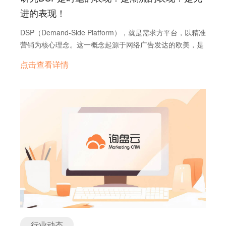
进的表现！
DSP（Demand-Side Platform），就是需求方平台，以精准
营销为核心理念。这一概念起源于网络广告发达的欧美，是
伴随着互联网和广告业的飞速发展新兴起的网络广告领域。
点击查看详情
它与Ad Exchange和RTB一起迅速崛起于美国，已在全球快
速发展，2011年已经覆盖到了欧美、亚太以及澳洲。在世界
网络展示广告领域，DSP方兴未艾。DSP传入中国，迅速在
国内成为热潮，成为推动中国网络展示广告RTB市场快速发
展的动力之一，DSP将成为SEM后的一个新的广告模式
一、DSP的工作原理 1、传统的广告投放方式 广告主A想把
广告投放给潜在客户a。 在互联网出现之前，传统的广告推
送方式是这样的：广告主A找到流量平台B，比如报纸、杂
志、电视、广播……并签订合同，通过流量平台B把广告展
示给a。 2、互联网时代广告投放方式 广告主A想把广告投
放给潜在客户a。 a在浏览网站时，B通过cookie收集了a的
兴趣等行为特征，同时，B还掌握着丰富多元的广告资源。
那么A和B一拍即合，A于是从B购买广告资源，可是想和B购
行业动态