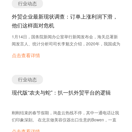
行业动态
是13:30。13:15我如约来到咖啡厅，已经有几位企业老板在
单，不要觉得先接下来再说。如果是接了信用证订单，到时
和讲师交流了。桌上摆着工作人员准备好的定制笔记本、样
候在指定日期内没有出货，那么客户就完全可以拒付，也会
外贸企业最新现状调查：订单上涨利润下滑，
册，还有咖啡和小点心，布置得温馨而又专业。 我也入座加
失去好不容易和客户培养的信任。 付款方式不安全的订单
他们这样面对危机
入聊天，大家都是对外贸有些跃跃欲试但又踟蹰不前的同路
有些外贸企业生意不好，不管什么单子都来者不拒，付款方
人，很容易形成共鸣。会前小谈感觉不错，今天下午大概收
式明明知道不合适却喜欢拿来赌，特别是已经合作一段时间
1月14日，国务院新闻办公室举行新闻发布会，海关总署新
获会不少了。 事实证明确实如此。在参加这次沙龙之前，外
的老客户，拿出来一个非常不利的付款方式，这个付款方式
闻发言人、统计分析司司长李魁文介绍，2020年，我国成为
贸于我是一个模糊的概念，我知道走出去意味着更大的市
有明显的问题，但是因为急于成单就还是接了。危险的付款
全球唯一实现货物贸易正增长的主要经济体，货物贸易进出
场，也没少听周围的人念叨各种渠道和方法，但终究杂乱无
点击查看详情
方式有DP、OA，还有一些孟加拉小银行的LC等等。接了这
口总值达32.16万亿元人民币，比2019年增长1.9%。 当无
章。我未曾想到，做外贸是这样一门学问，它需要你大胆地
种单子后，买家迟迟不付款会让外贸新人心急如焚，特别是
数的人在为这个数字欢呼庆贺的时候，只有外贸人知道，在
迈出第一步，更需要你谨慎地搞清楚其中的原理和门道，花
向相隔万里的外国买家要钱更是非常麻烦。 太小又没利润
这个数字背后，是无数企业跌宕起伏的一年，是一个个外贸
更少的钱去获取更大的增长。 开始我还抱着半信半疑的态度
的单子 对于订单量太小又没利润的单子，往往是赔本赚吆
人面对严峻挑战心惊胆战的一年。 经历了2020第一季度的
行业动态
听，后面忍不住认认真真记起笔记了。这样的分享，之前没
喝。如果把所有小单子都接了，反而累得半死还扰乱市场，
急剧下滑，三、四季度的稳步回升，这条“V”型曲线背后有
有人做过，之后也未必有服务公司可以做到，因为这确实是
最后吃亏的是自己。小单子可以接，但是利润必须得有，每
现代版“农夫与蛇”：扒一扒外贸平台的逻辑
太多的故事值得诉说。 2020年外贸企业大调查 提问：你所
询盘云团队凭借在外贸乃至外贸营销领域的多年深耕凝练出
一单自己最少赚多少钱一定要考虑好，不仅仅工厂要考虑最
在的企业2020年业绩增长情况如何？ 郭sir 五金配件行业：
的精华所在。 徐总分享的干货很多，有理论有案例，理论中
低起订量，还要考虑最低利润。 外贸新人在接到上面这些
2020年对我们来说就是明火两重天，开年的时候我都担心我
又穿插各种史实和故事，有趣而不枯燥。大体上，包括以下
订单的时候一定要多留几个心眼，认真核实买家身份，分析
刚刚结束的春节假期，询盘云热线不停，其中一通电话让我
这份家业要保不住了，很多订单都被客户取消了，厂里工钱
内容： 1、新中国外贸发展史，外贸的时代背景与趋势 2、
询盘或订单的真实性。
们印象深刻。 在北京做美容仪器出口生意的Bowen，一直
要发、设备要维护，每个月大几百万要拿出去，公司一度都
外贸营销新趋势，Inbound营销的原理与方法 3、“开源节
靠“展会+平台”的方式做外贸，2020年受到疫情冲击，线下
要撑不下去了，好在下半年订单恢复，现在我们的订单已经
点击查看详情
流”做外贸，如何提高业务附加值，提升客单价 4、外贸营销