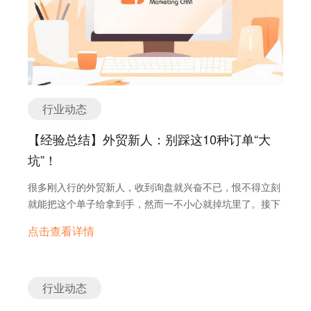
用户互动，也可以用更新和优惠奖励老客户，也可以让老用
求的产品更浪费资源和打击士气了。 5.带来更好的决策 与
10月将要召开的是2018年秋季广交会，也是第124届广交
户和新用户更方便地交流。 说了这么多，总结一下三个要
传统的市场细分不同，用户角色关注的是用户的目标、行为
会。此次广交会的整体安排如下： 前面的话就说到这里，下
点： 粉丝数不等同于价值，用心找到真爱粉才是关键 品牌
和观点用户目标或产品使用行为描述等。一个产品通常会设
面我们正式进入正题。首先探讨第一个问题：年年参展，但
主页是你给客户的第一印象，建一个只需三步…
计3～6个角色代表所有的用户群体，如果太多了说明产品功
我们真的用对展会了吗？！ 广交会召开在即，相信此时不少
能过于臃肿，需要简化了。 当你确定了自己的用户角色，要
外贸企业都在摩拳擦掌、跃跃欲试了，甚至远途的参展商可
如何保证广告能更精确地覆盖到自己的目标用户呢？不用担
能都已经在路上。大家都期待在展会上露个脸，如果能走运
行业动态
心，询盘云会助你一臂之力!询盘云结合人工智能及大数据，
地要到几张客户名片、留下几个联系方式，那就再好不过
通过云服务为制造业企业提供专业的海外整合营销整体解决
了。 但是你知道吗，实际上有95%以上的外贸企业都用错展
【经验总结】外贸新人：别踩这10种订单“大
方案，是国内唯一一款打通外贸营销及销售管理环节的营销
会了。这不是危言耸听。 展会，可以说是中国所有外贸企业
坑”！
工具，能够有效帮助企业广告进行精准投放从而提高获客效
都非常熟悉的一种营销方式，谁家一年还不花个十几万甚至
率，降低获客成本。并且先后与Google、 Bing、 Yandex、
几十万参加几个展会呢。而它也的确担得起这样的热度——
很多刚入行的外贸新人，收到询盘就兴奋不已，恨不得立刻
Facebook、 LinkedIn、Twitter 等全球知名的互联网公司建
在所有线上线下的获客手段中，展会依然是最有效的。这与
就能把这个单子给拿到手，然而一不小心就掉坑里了。接下
立合作关系，成为他们在中国地区的核心授权合作伙伴。
它的两大特点有关： 124届广交会外贸展会必备手册免费下
来看看询盘云给大家总结的9个订单大坑吧！ 客户要求提
载
点击查看详情
供免费的外贸样品订单 免费样品订单有时候国外客户也会需
要，但是不知道小伙伴们想到没有，他有可能拿到你的免费
样品订单让别的公司来给自己做，还有可能就是他在收到你
的样品后说你这个产品质量不行，要你重新再寄一份，接着
行业动态
就没有消息了。所以外贸新人们，免费的外贸样品不要轻易