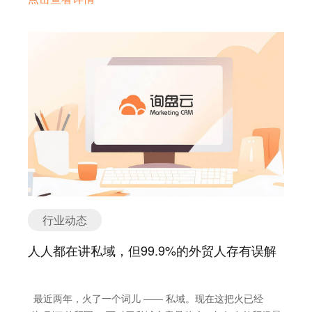
渠道一下坍塌，只能把全部精力放到国际站店铺的运营上。
排到5月份了。 提问：2020年下半年，面对人民币升值、原
中的4P与4C理论 5、外贸营销基础逻辑，关键指标含义、
然而，平台规则的变化莫测、站外沟通工具的严控严防、官
材料价格飙涨、物流成本高，你们是如何转危为机的？ 老徐
关联及影响因素 6、用数据说话，营销的精细化管理，营销
方自营的公然入场、还有这么多年无休无止的圈钱套路……
机械设备行业： 不怕和你们说，2020年下半年我们订单增
成效衡量与分析 7、各行业外贸营销案例分析 除此之外，徐
所有这些都让Bowen深感疲惫和迷茫，以致在春节也心不能
长挺大的，但其实没赚多少钱。就因为原材料价格暴涨，人
总还对我们即兴提出的所有问题做了解答，并针对各公司具
安。他觉得，是时候跳出这种“受制于人”的困境了。 而我
民币升值和物流成本的问题，关键我们产品的价格还没什么
体情况提出了建设性的解决方案。一下午的时间过得很快，
们，也在Bowen的讲述中再一次感叹：所谓平台，其初心就
上升空间。 当时心情真的是订单接了还不如不接，但后来想
外面天色渐暗也浑然不觉。 会后，询盘云给每个人送上了商
是“唯我独尊”。平台永远不会希望客户变强，因为那会让它
想有总比没有好，就硬着头皮做了。 这个阶段我们一方面还
务礼品作为纪念。 非常开心今天能参加这样一个活动，感谢
自己失去在上下游绝对的统治力。 今天我们也想借着
是要拿到更多的订单，另一方面经过疫情的洗礼，我们自己
询盘云团队的热情招待和倾情分享，收获非常大，感觉脚下
Bowen的电话，用这篇文章带大家一起回顾，平台这些年究
也开始反思之前在营销获客、内部组织管理上的问题，提前
的路清晰而坚定了。希望以后还能有类似的活动邀请我们，
竟在做什么样的事情。 01/富人的游戏 只要对阿里国际站的
也做好了一些布局，以应对接下来可能会出现的海外市场疫
也真诚推荐给大家，如果有机会一定要来听听，磨刀不误砍
产品稍有研究，就不难发现，阿里把“流量变现”做到了极
情常态。 提问：2021年，你们有什么新的动作吗？ Cindy
柴工，不虚此行。
致。 为了把搜索结果首页的流量最大程度转化为收益，国际
Chen 服装行业： 2020年我们这种规模相对比较小的企
站相继推出了令人眼花缭乱的广告产品，如问鼎、顶展、
业，在获客渠道上摔了很大的跟斗。之前我们还是主要依靠
行业动态
P4P直通车、橱窗等，每一个产品下又不断细分，形成各种
展会、阿里巴巴国际站以及我们销售自己的客户开发，结果
类型。除了动辄几十万的高昂价格让人咋舌，规则的不断推
不说第一季度大家都没什么单子，外贸回暖之后我们也没接
人人都在讲私域，但99.9%的外贸人存有误解
翻重构更是令人心累，永恒不变的只有一点：花钱多的是上
到多少单子。 后来我们复盘了整个线上营销获客方式，发现
帝。 就像P4P，除了我们所熟知的搜索广告，即所谓的“人
对比很多我们的竞品，我们做得确实还不够，不仅是获客渠
找货”外，如今又衍生出了“货找人”的推荐广告形式。这意味
道不够多，后续客户跟进与管理也非常的弱。今年我们会针
最近两年，火了一个词儿 —— 私域。现在这把火已经
着什么？我们来模拟一下买家采购的过程。 当买家在国际站
对这些问题做进一步的改进。 由于篇幅问题，在此我们仅给