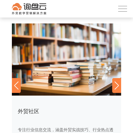
询盘云
下载APP
首页
产品服务
客户案例
内容社区
关于我们
外贸社区
外
透
专注行业信息交流，涵盖外贸实战技巧、行业热点透
专