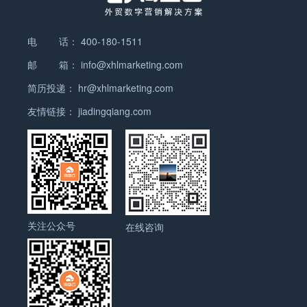
盘云给这个客户打个标记、装个追踪器，让你知道TA的行
过把维族同胞从现代产业链中全部清除，以制造新疆经济落
邮件、WhatsApp、Messenger 等）和客户沟通，还用一个
是说，假如有一个客户给我发了Facebook私信，我在将他
踪：来了几次网站，看了哪几个页面，打开了几次报价单，
后的局面，扰乱中国内部安宁，让中国付出高昂的维稳成
包含相关功能的CRM“钓鱼执法”，抓到就处罚你。 ………
录入询盘时被提示信息重复，那我就可以选择将他
邮件打开了几次，因为什么给你发的WhatsApp……从而帮
本。 第三，西方国家持续造谣新疆问题，是破坏中国和全球
电 话：
400-180-1511
Facebook访问及交互的这些信息关联到原来该客户的时间
你把你的“地盘”划出来，让你更容易把客户拿下。 （询盘云
伊斯兰国家关系的重要手段，企图把中国塑造成宗教迫害者
邮 箱：
info@xhlmarketing.com
轴里，从而如实还原他跨渠道的轨迹。 再比如，当网站上来
系统内客户旅程时间轴） 私域的内核在于，流量到了你这
的国际形象，给中国的崛起制造障碍，为以后进行规模更
一个客户，聊天过程中说了他的邮箱，那我们通过系统就能
以后，你怎么做运营。所以无论你用什么样的流量渠道，哪
简历投递：
hr@xhlmarketing.com
大、程度更高的反华行为扫清道路。 第四，中国的和平崛起
发现，噢，原来这个客户就是之前跟我们发过邮件的Mike
怕是阿里平台，你都可以、并且应该建立私域。因为流量越
令西方国家忌惮，美国在极力推进全球产业链重组，妄图将
友情链接：
jiadingqiang.com
，之前聊的内容是XXX。 像很多公司，都是客服和销售分工
来越贵，你要对流量强掌控、强转化，并尽可能地做到重复
中国排挤出国际分工。 中美全面激烈的竞争无法避免，在所
接待客户。以前客服把客户转给销售以后就不再管了，即便
利用。 …
谓“抵制清单”上的企业可能会越来越多，我们要对这样的发
客户再次到网站上，销售也没法及时知道。 现在就很容易
展态势保持警惕，做好充分的准备。 02 / 国际博弈下的外贸
了。一方面系统会自动抓取客户轨迹，销售通过时间轴就能
风云 事件还在持续发酵。目前，不少广东、上海、江苏、浙
随时知道客户的动态；另一方面，其他同事可以将同一客户
江等地的纺织服装企业，都收到了美国为首的采购商的通
的信息手动关联，避免人工传达导致的信息错漏，或是传达
知，要求其证明产品中“不含有任何新疆棉花成分”。另外，
时间差导致的线索遗漏。 如此种种，全公司可以使用询盘云
据爆料，亚马逊、Wayfair（美国知名家居电商平台）等多
关注公众号
在线咨询
这一套完整的客户库运营客户，既能防止撞单所造成的内
家平台，疑似封杀中国棉纺制品。几份在业内流传的亚马逊
耗，也能够第一时间识别出新老客户的身份，有针对性地响
发给卖家的产品下架通知，让服装、家居用品等含棉产品的
应客户的需求。 三、圈出私域，对客户强掌控，提升成交率
跨境电商出口卖家们紧张起来。 我们也从网络上收集到一些
通过客户在全触点的轨迹，我们还能够清楚地洞察客户的采
外贸人的声音： “问题不在当下，而是在未来随时爆发的不
购意向。有时甚至可能比客户自己都要了解。 举个例子，客
确定性。如果整盘生意过度依赖亚马逊单一平台和欧美单一