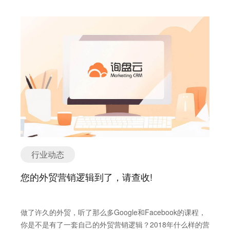
告达到，这在要求一个统一的操作平台之外，也要求DSP为
个社交平台和国内的微博、微信公众号都不一样。
车。正确的做法是将他们的需求最大程度的整合，比如农民
广告主提供及时的、全面的数据报表，其中包括花费、频
Facebook是一个以人为本的平台，用户之所以对Facebook
的需求可能和零售店主的需求相近，就把零售店主的需求代
次、效果、订单状况等等。 6、以受众购买为中心 DSP除了
有很强的黏度，是因为Newsfeed后台算法让每个Facebook
表了农民的需求，同样家庭主妇和上班族的需求差别也不
颠覆传统媒体的购买方式外，也颠覆了传统的广告逻辑，明
用户都能有最佳的使用体验，他/她会优先看到其最感兴趣的
大，所以设计三辆不同的车就能满足大部分的用户需求了，
确了以受众为中心的购买模式。 三、DSP广告服务 在搜索
帖文、视频，尤其是那些许多亲友分享、回复的内容。 很多
其余特别小众的需求可以不考虑了。 由此可以看出，之前提
广告上占有霸主地位的Google，可以在AdWords广告后台
Facebook用户像我一样，粉了起码200多个品牌主页。如果
到的逻辑是错误的，成功容纳大量用户的最好方式是为具有
根据广告主自定义的用户特征精准投放展示类广告。Google
我每次登陆Facebook看到的都是这些品牌主页的推送而看
特定需求的特定个体类型设计。 其实以上的例子就是一个简
展示网络联盟是全球最大的网站广告联盟，拥有200多万个
不到我亲友的更新或我最关注的内容，想必这个用户体验不
单地用户角色设定，ABC即为三个具有代表性需求的用户，
网站合作伙伴，日广告展示量超过100亿。 访问过网站但是
会太好。 其次，Facebook用户的习惯都很不同，有些人喜
在此基础可以加入一些类似的需求，比如农民希望汽车有挡
没有形成转化的客户不一定是没有价值的客户，也有可能是
欢看视频，有些人喜欢点击，有些人喜欢按赞，还有人更喜
泥板能够遮挡农田里飞溅的泥浆，虽然零售店主对此需求要
没被吸引的。询盘云和世界著名的数据公司合作，整合众多
欢购买。如果一味地吸粉，你会找到许多点赞的人，但这些
求并不强烈，但是可以把农民的需求融入到这个以零售店主
广告资源平台，让高意向度的客户在访问其他网站时可以看
人未必会购买你的产品。几十万的粉丝数固然好看，但是数
需求为代表的用户模型里。 那么现在问题就来了，到底什么
到我们的广告，达到唤醒客户的目的。 DSP是追求效果的营
行业动态
字并不等同于营销价值，若非真爱，强求无用，因此粉丝数
是用户角色呢？ 用户角色其实就是真实用户的综合原型。我
销方式，将成为除SEM外的精准营销的广告模式。总之，研
不应该作为Facebook的营销目的。 我们再来分析文章开头
们对产品使用者的目标、行为、观点等进行研究，将这些要
您的外贸营销逻辑到了，请查收!
究DSP是时髦的表现！是潮流的表现！是先进的表现！
的3个答案： A. 粉丝数与订单量未必有必然联系，但通过好
素抽象综合成为一组对典型产品使用者的描述，以辅助产品
的内容吸到真爱粉才是正道。 B. 粉丝数多是品牌大了以后
的决策和设计。人物角色一般会包含一些个人基本信息，家
的连带结果而不是原因。 那如何去找到会购买你产品的真爱
庭、工作、生活环境描述，与产品使用相关的具体情境。这
做了许久的外贸，听了那么多Google和Facebook的课程，
粉呢？ 你需要用他/她喜欢的内容反复种草、互动，这个过
里需要注意的一点，大家通常会把用户角色和用户画像搞
你是不是有了一套自己的外贸营销逻辑？2018年什么样的营
程就像个沙漏一样，慢慢把核心用户沉淀下来，这就是我们