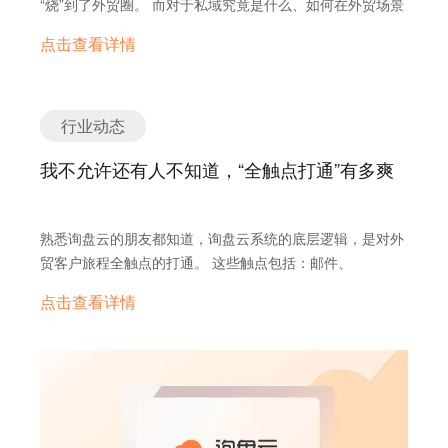
“烧”到了外贸圈。 而对于私域究竟是什么、如何在外贸场景
搜索一个产品关键词（如hand tool）时，看到的依次是：问
出了每个问题具有典型代表的回答，相信在这几个答案中，
里搭建私域，绝大多数外贸人还是一知半解。作为【外贸私
鼎 → 顶展 → P4P → 橱窗 → …… → 自然排名。P4P广告
点击查看详情
很多人可以找到相似的心情与轨迹。 而在我们所有采访者的
域管理专家】，询盘云今天就带大家好好聊一聊。 本期热
的进一步细拆，就意味着原本属于后面店铺的位置又会被更
回答，都指向2个词：未雨绸缪、勇于改变。 2021年的解题
点： 1. 为什么要建私域 2. 如何正确理解“私域” 3. 怎么搭建
多的广告所挤压，每隔几个就会出现“猜你喜欢”、“跨店推
思路 对于外贸企业来说，这一切即是挑战也是机遇，重要的
外贸私域 为什么要建私域 “私域”崛起的背后，是企业的增长
荐”等入口。卖家之间的流量竞争压力更大了，买家在店铺
是，在经历了这些“黑天鹅”事件之后，那些顽强的外贸企业
焦虑。 一方面，流量越来越贵了。不可否认，如今流量渠道
行业动态
之间跳来跳去的成本更低了，平台可以坐收渔翁之利。 之前
应该如何面对2021年的到来呢？ 为此我们专门采访了询盘
趋于透明，外贸获客的手段就那么几种，大家都知道、也都
买了顶展广告位的企业绝对想不到，2020年“问鼎”的推出，
云创始人张中一先生，来听一听他对2021年外贸企业的发展
我不允许还有人不知道，“全触点打通”有多爽
在用，竞争越来越激烈。 外贸获取单条询盘成本的优化空间
一下子就结束了他们原本登顶的王者之位。除了不断跟投、
有什么建议。 01 尝试多元化的获客渠道 2020年，外贸企业
已经非常有限，企业要想降本增效，就需要在流量渠道之外
加注，企业别无他法，因为命脉掌握在平台手里，一切规则
因为疫情，面临了比以往更加错综复杂的生存环境。落实到
寻找其他出路。私域的出现，也代表着企业开始从流量收割
的解释权都归平台所有。 这还只是“搜索流量”的套路。随着
具体问题上，有一个大家很关注的问题就是公域和私域流量
熟悉询盘云的朋友都知道，询盘云系统的底层逻辑，是对外
向用户经营的思维转型。 另一方面，平台越来越强势了。上
首页付费位置不再能满足创收需求，国际站又推出了“场景
之争。 有外贸企业一直以阿里国际站为主要获客渠道，结果
贸客户旅程全触点的打通。 这些触点包括：邮件、
一周我们分析过，以阿里国际站为代表的平台私心昭然若
流量”（专区），在每个专区下又可以把之前那套流量兜售
却发现阿里自己下场开起了自营店，不仅平台的利好越来越
WhatsApp、网站、在线对话、留言表单、社媒主页、
揭：监控商家和客户的对话，禁止使用第三方通讯工具，利
点击查看详情
逻辑再来一遍。 叠加各种资质产品，如出口通、金品诚企、
少，连自己的客户数据都被阿里拿去了。这要怎么办？ 外贸
Messenger、Instagram等。都是外贸营销链条上，客户与
用商家数据选品自营，无限制出售广告位加速商家内卷……
信保以及SKA，GSKA……毫不夸张地说，店铺上每个不起
企业只能自己不断尝试多元化获客渠道，直至搭建好自己的
企业取得联系、产生交互的关键媒介。 全触点打通——“打
平台希望能够对流量有重复收益，所以对“私域”非常警惕。
眼的小图标，其实都是企业用钱“砸”出来的。只要平台想，
线上营销体系。要知道那些不做主动获客，不做任何营销的
通”指的是什么？ 这么举个例子吧：比如你的手机里面，安
这也让整个行业逐渐意识到：摆脱平台绑架、搭建自己的私
分分钟就可以推出一个换汤不换药的新产品，或者把两个产
企业很多都已经悄无声息地倒在了2020年。 02 搭建私域运
装了钉钉、微信、QQ几个软件。虽然你能够在手机上同时
域体系，已经成为企业做大的唯一出路。 如何正确理解“私
品任意交叉组合，形成新的“阶级”。 比如：金品橱窗品的曝
营体系 当外贸企业有了多元化的获客渠道，就必然会遇到一
使用它们，但这并不叫“打通”，只能说手机“集成”了这几个
域” 当我们谈论“私域”时，我们到底在说什么？ 难道真像很
光远超非金品橱窗品，金品下通过星级的划分又会产生“三
个问题，怎么统一管理各个渠道的客户？ 我们的答案是：搭
工具。只有当你在钉钉里，还能同时看到联系人先后用微信
多人说的，建个网站就是私域？或者做个平台之外的付费推
六九等”。现在，很多行业的金品覆盖率都已经达到了一半