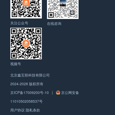
览视频、查看邮件，你都可以通过投放“再营销广
地、生硬地推出产品内容，如价格、产品功能性质等
告”再次推送到他们眼前。 海外线上营销总结起来也
等，则很容易引起粉丝的反感，粉丝更喜欢关注他们
并不复杂。首先自身准备好的产品，借力线上营销投
感兴趣的东西，或是一些具有创意性的内容。因此，
关注公众号
放广告的时候需要了解当地市场的网站流量来源、善
在线咨询
企业在发布信息的时候，最好加入自己的创意，然后
用工具匹配到最精确的目标客群并向他们展示广告，
再分享出来，这样才能吸引更多的粉丝。 2、将发布
以及留心各个细节是否影响转化。 以上问题解决，那
内容简单化 大多粉丝都不愿意看长篇大论，因此企业
您还需要了解一个可以打通外贸全流程的营销系统。
最好将要发布的内容用最简单明了的句子或是最简单
询盘云是一款全力打造的专门针对外贸企业的营销管
的方式呈现出来，这样内容的传播性会更强。 3、呼
理云工具。其功能模块包括：在线聊天系统、CRM系
唤粉丝互动 其实，想要加强社交媒体上的互动，企业
统、数据分析和营销推广平台。针对外贸企业所面临
还要主动发起一些能引发粉丝参与的活动，比如呼唤
视频号
业务环节中的所有问题和痛点。 询盘云打通营销推
粉丝们投票，参与调查活动等，一般内容比较新颖，
广，在线聊天，询盘转化，数据分析等各环节数据，
能够有效调动粉丝参与热情的帖子更容易成为热帖。
北京鑫互联科技有限公司
实现从流量到成交的闭环营销，营销数据轻松分析，
4、巧用图片 相比文字，图片能够给人更加直观的感
2024-2028 版权所有
准确评估营销活动。 那么从此以后还会忧心海外营销
官冲击，所以可以把想要发表的内容通过图片形式展
的流量和询盘转化率低？ 还在苦寻性价比高的海外聊
现，企业将会收到更好的效果。 5、善用留白 现在，
京ICP备17009200号-10
|
京公网安备
天和CRM系统？ 还在担心因翻墙切换IP导致广告账
社交媒体上还有一种流行的方法就是企业提出问题，
11010502058537号
户被封？ 还在发愁无法整合散落在各处的营销数据？
然后留个空白，让粉丝来填空。如果企业的问题比较
询盘云就可以满足您的所有的问题。老板再也不再追
用户协议
隐私条款
好，就能引起粉丝的热烈评论，企业再进行及时的回