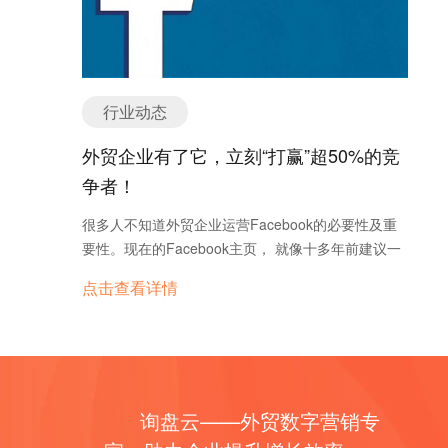
搜索商品信息的比例。 由此不难看出，如果你想在搜
索阶段就截获目标客户，Google搜索及YouTube视频
广告都是不错的选择。他们可以让你的产品及时出现
在搜索或浏览商品的用户面前，把目标客户直接导入
到你的网站里。 二、抓得住客群 瞄得准需求 高流量
行业动态
却不一定意味着能实现高转化率。如何将流量转化成
网站上的询盘，是所有线上营销商家最关心也最费心
外贸企业有了它，立刻“打赢”超50%的竞
的问题。如果你都已经按照计划投放广告，但依然没
争者！
有达到理想转化率，那你得考虑一下，是不是因为没
有准确定位你的目标客群。 事实上，线上营销真正要
很多人不知道外贸企业运营Facebook的必要性及重
做的是准确找到目标客群，在他们面前展示推广你的
要性。现在的Facebook主页， 就像十多年前建议一
产品。Google通过数据匹配的方式，经过基础定位匹
个公司主页一样重要。由于Facebook与Google在国
点击查看详情
配以及高阶段定位匹配，能够最大限度覆盖全部潜在
内无法直接登陆，因此如果能够充分利用Facebook
买家。 比如，某个书包商家想要在开学季推广他的书
进行外贸营销，就已经打赢了50%以上的竞争者！
包。最基础的定位匹配，是通过年龄、性别、是否有
01 国外的Facebook就像国内的微信一样，天天都会
小孩这类用户基本信息，帮助你锁定目标客群，然后
刷屏，如果没有一个Facebook给客人关注真的有些
将你的广告展示给他们。 然而有时候，基础定位匹配
OUT，而且Facebook是实时更新，而且可以记录公
并不一定准确，因为产品的最终使用者跟购买用户并
询盘云——外贸数字营销专
司的各样产品、活动、历史事件等等，加强客户对公
不是同一拨群体。比如40%的婴幼儿产品购买者并没
司的了解与信心。 02 Facebook只有一个固定的版