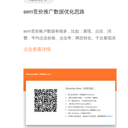
信号） -> AI爬虫抓取 ->验证EEAT（信任度）-> 提
推荐：Hemingway编辑器）。 插入图片和视频，帮
升独立站权重。 运营启示： 关联性验证：你的独
sem竞价推广数据优化思路
助用户更好地理解操作步骤（如浓缩咖啡制作流
立站Footer必须包含指向LinkedIn、Twitter(X)、
程）。 降低跳出率： 增加内链，指向相关内容，
YouTube的有效链接，且这些社媒必须保持“活体状
如“SEO文案框架”的延伸阅读。 优化移动端加载速
态”。 一致性：AI会比对独立站上的“About Us”与
sem竞价账户数据有很多，比如：展现、点击、消
度，压缩图片，减少重定向，提升用户体验。 五、长
LinkedIn上的“Company Profile”是否一致。如果不一
费、平均点击价格、点击率、网页转化、千次展现消
期维护与更新 SEO是一项长期工作，定期更新内容
致，会被判定为低可信度。 二、 Social
费…… 这些数据都是互相关联的。那么如何基于数据
至关重要。 动态更新机制：使用WordPress SEO插
点击查看详情
Search（社交搜索）：截获“搜索前”的流量 数据表
去做好sem竞价账户优化呢？ 展现低 展现低或者无
件监控关键词排名，发现流量下降时及时更新内容
明，在2026年，超过24%的用户（尤其是B2B采购和
展现，可以尝试：1、加价格；2、设宽匹配模式；
（如年度热门搜索列表的更新）。 定期修订计划：对
年轻一代）直接在TikTok、Instagram或LinkedIn上
3、如果单元创意只有一条或者两条，可以多加几条
于快速变化的主题（如科技产品测评），设定定期更
搜索，而不是Google。 这意味着，社媒不再只
创意。 点击低 展现正常，但点击量低。一般是排
新和修订计划。 六、优化技术SEO基础 技术SEO
是“逛”的地方，而是“搜”的地方。你的独立站如果只
名和创意：1、没有排名或者排名靠后，可以通过加
是优化网站架构和数据结构的关键部分。…
做Google SEO，就丢掉了这部分“高意向”流量。…
价来提升排名；2、创意写的一般，点击自然高不到
哪里去，可以优化创意，加多一些创意样式（附加创
意、高级创意、组件） 消费低 消费低，说明点击
低。消费低，一方面要提升点击（价格和创意），尤
其是意向词的点击。另一方面要拓展有效词，增加账
户的消耗。 展点消正常，对话低 主要是着陆页的问
题：1、检查着陆页的打开速度；2、检查着陆页的错