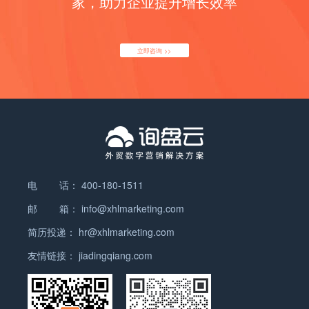
家，助力企业提升增长效率
有孩子，而消费者却有可能是爷爷奶奶或是亲朋好
面，符合外国人的工作习惯，界面整齐统一，只是内
友。这时就需要高阶段的定位匹配功能。 这个功能不
容不一样，方便他们查找资料与关注公司动态。 03
再局限于基本信息，而是通过他们的搜索行为来判断
Facebook是一个实名制注册的社交平台，他的年
立即咨询 >>
购买意向，如主动搜索产品的人群代表了他们强烈的
龄、工作地点、兴趣爱好等等都会被记录，这对外贸
购买需求，而已经购买某类产品的人群往往可能还需
人员进行精准推广非常方便。 04 Facebook有很多付
要相关产品。例如订购结婚请帖制作的用户，可能还
费的第三方插件，可以轻松实现企业想要的功能，例
需要结婚礼服、喜糖、礼盒等等一系列婚礼必备商
如你开旗舰店零售分销，可以直接在Facebook上销
品。 三、留得住用户 卖得掉产品 通过正确的渠道和
售。 05 建立公司的国际品牌形像非常方便而且直
准确的人群匹配，推广的广告已经顺利展示在潜力客
接，你的主页建立后，可以使用Facebook的推广功
户眼前了，但是这不代表每个看了广告的人就会产生
能使用你一夜之间在你的目标市场、国家、客户曝光
购买意向，影响订单完成的因素还有很多，网站的设
（可以想像一下微信广告）。 06 最重要的是
电 话：
400-180-1511
计风格及加载速度，客服的服务态度等等。从流量点
Facebook的传播方式及庞大的用户基数。Facebook
开网站开始，每一环节都需特别注意，为用户提供最
邮 箱：
info@xhlmarketing.com
是病毒式传播，传播效率非常恐怖；Facebook目前
优质的网站体验。 然而，有时候即使设计出了精美又
已经覆盖了全球189个国家，注册用户25亿，月活跃
简历投递：
hr@xhlmarketing.com
好操作的网站，仍有74%的用户放弃了。别担心，这
用户20亿。 所以Facebook能给我们带来的效益有多
时你就需要Google的“再营销广告”的帮助，让他们重
友情链接：
jiadingqiang.com
大就不需要一再赘述了。询盘云今天就与大家分享6
新注意你的产品，将他们再次吸引进你的网站。 当用
个运营facebook的小妙招，能有效提升企业与粉丝之
户访问过你的网站后，你可以将他们加入“Google再
间的互动性，有效进行产品推广，品牌宣传！ 1、将
营销名单”。之后无论他们搜索别的相关产品或是浏
发布内容融入创意 如果企业在facebook上只是一味