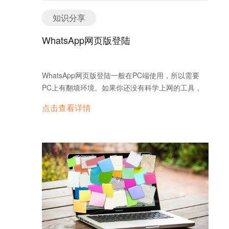
误，例如404页面或者乱码页面，或者设的专题页，
知识分享
但编错了，回到了主页；3、检查着陆页的内容，内
容质量差自然没有对话；4、针对对话低的情况，可
WhatsApp网页版登陆
以优化着陆页内容或者更换着陆页（基于专题转化表
去换） 平均点击价格高 降低低意向词的价格，减少
不必要的浪费。可以通过关键词转化表（成本表）合
WhatsApp网页版登陆一般在PC端使用，所以需要
理降价 做sem推广每天都和数据打交道，竞价虽然不
PC上有翻墙环境。如果你还没有科学上网的工具，
能控制最终的订单，但能控制账户的总对话和有效对
一定要先解决科学上网问题，然后再尝试使用
点击查看详情
话，婉转展点消，账户优化不是难题。加上相关数据
WhatsApp。因为ZF原因，这里无法提供科学上网的
统计分析加以辅助，持之以恒，转化成本一定能降下
帮助，只能你自己先百度一下了。
来 询盘云流量获取 你并不需要所有的人都来访问你
的网站，你需要的仅仅是那些有意向的客户来访问你
的网站。我们的工具会在潜在客户使用互联网的第一
刻就“盯”上 ，并以持续性的、针对性的广告和内容吸
引他们到你的网站上来，既节约成本，又实现效益最
大化。