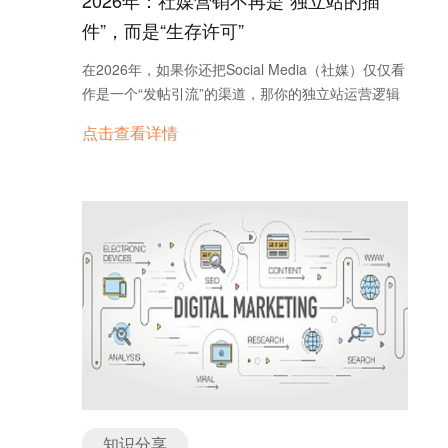
2026年：社媒营销不再是“独立站的插
权威认证和第一手证据，如医生认证、财务报表截图
件”，而是“生存许可”
等。 非YMYL主题：展示日常专业经验和实操记录
（如“冲泡500杯浓缩咖啡”的经验）。 作者背书：明
在2026年，如果你还把Social Media（社媒）仅仅看
确标明作者的行业经验，例如：“Chris拥有5年SEO
作是一个“发帖引流”的渠道，那你的独立站运营逻辑
代理机构实战经验”。并引用行业专家的评论或访
已经滞后了。 根据最新的Google Social Indexing
点击查看详情
谈，提升内容的可信度。 三、提供独特价值与原创
Shift（谷歌社媒索引变革）和AI Search（AI搜索）
性 创建差异化内容是成功的关键。填补内容空白，
的算法逻辑，社媒对独立站的作用已经发生了质变：
提供其他网站未覆盖的子主题，并避免模仿或复制现
它从“辅助流量源”变成了AI判定你网站是否具备“真人
有内容。 内容差距分析：使用工具如“内容差距”分
属性”和“可信度”的核心验证器。 简单来说：在2026
析工具，发现并补充竞争对手未覆盖的子主题
年，没有活跃社媒背书的独立站，在AI眼中可能只是
（如“最佳浓缩咖啡机型号分析”）。 原创研究方法：
一个“幽灵站”，很难获得高排名。 以下是2026年社媒
发布实验性内容（如“Aeropress萃取效果30天测
营销对独立站运营的四大核心帮助： 一、 AI Trust
试”）或基于用户调查的数据（如“采访20名资深咖啡
Signal（AI信任信号）：防幻觉的“身份证” 在
师的口味偏好”）。通过原创内容增强页面的差异
Gemini 3.0和ChatGPT Search主导的时代，AI最怕
化。 创新洞察：拒绝直接复制已有的内容，提供独到
的是“幻觉”和“虚假信息”。为了确认你的独立站是一
的见解，如“ASMR文案公式”这样创新的内容模型。
个真实存在的业务，AI会交叉验证你的“社媒足迹”。
四、提升用户体验与内容“粘性” 用户体验直接影响
原来的逻辑：社媒发帖 -> 用户点击 -> 进站购物。
SEO排名，因此要优化内容的可读性和互动性。 简
2026的逻辑：社媒活跃 -> 产生Social Signals（社交
知识分享
化阅读体验： 使用简短的句子，避免复杂术语（工具