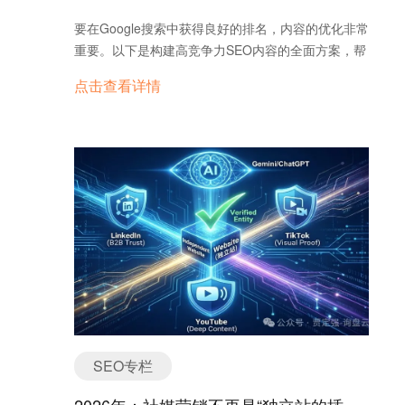
要在Google搜索中获得良好的排名，内容的优化非常
重要。以下是构建高竞争力SEO内容的全面方案，帮
助你提升页面排名并吸引更多流量。 一、精准匹配
点击查看详情
搜索意图 首先，要确保你的内容与搜索意图高度契
合。通过分析现有搜索结果，查看目标关键词排名靠
前页面的共性，包括内容类型（博客、产品页）、格
式（指南、列表、对比）和内容角度（专业性、实用
性、体验性）等。 示例：当查询“SEO技巧”时，如
果搜索结果主要是列表型文章，那么你的内容也应该
设计为清单形式。 优化内容结构： 使用“关键词资
源管理器”中的“还讨论”功能，补充LSI（潜在语义）
关键词，增强内容的上下文关联性。 每200字插入副
标题，划分内容模块，使内容更易读（可以利用
Ahrefs分析长尾关键词，进一步拓展内容）。 二、
展现专业性与可信度（EEAT） Google越来越重视
EEAT（专业性、权威性、可信度）。在内容中清晰
SEO专栏
展示你的专业能力和可信性，尤其是对于YMYL（关
乎人生、财富、健康等）主题。 YMYL主题：结合