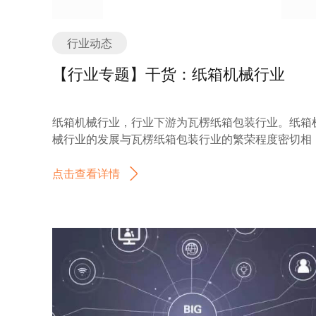
行业动态
【行业专题】干货：纸箱机械行业
纸箱机械行业，行业下游为瓦楞纸箱包装行业。纸箱
械行业的发展与瓦楞纸箱包装行业的繁荣程度密切相
关。 瓦楞纸箱是用瓦楞纸板制成的刚性纸质容器。半
多世纪以来，瓦楞纸箱以其优越的使用性能和良好的
点击查看详情
工性能逐渐取代了木箱等运输包装容器，成为运输包
的主力军，它除了保护商品、便于仓储、运输之外，
起到美化商品，宣传商品的作用。瓦楞纸箱属于绿色
保产品，利于环保，利于装卸运输，在各行各业中都
着巨大需求。 瓦楞纸箱行业以食品、饮料等快速消费
品、电子、家电、医药、轻工等行业为主要服务对象
这些行业尤其在中国正处于快速发展期，因此，瓦楞
箱行业在未来很长一个时期内属于朝阳产业。统计数