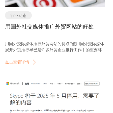
行业动态
用国外社交媒体推广外贸网站的好处
用国外交际媒体推行外贸网站的优点?使用国外交际媒体
展开外贸推行早已是许多外贸企业推行工作中的重要环
节，在交际平台中展开推行能有用的协助用户建立起品
牌忠诚度。关于企业来说提高用户的参加度、忠诚度其
点击查看详情
实是一件适当困难的工作，那么外贸企业终究该如何做
呢?什么是外贸整合营销？在询盘云海外营销平台绑定账
号，自动优化广告投放，提升投放效果。 1、注重客户
的体会 注重现有客户对产品或效劳的体会，了解客户的
感触，只有为这些用户供给了杰出的效劳企业才干愈加
了解自己的方针用户群，才有利于品牌忠诚度的提高。
2、增加娱乐的元素 在交际渠道中企业需求经过一些风
趣的元素招引用户的注重和参加，比方一些小检验或是