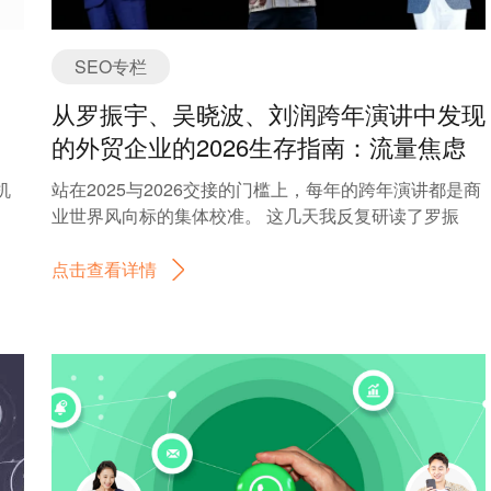
SEO专栏
从罗振宇、吴晓波、刘润跨年演讲中发现
的外贸企业的2026生存指南：流量焦虑
终结，GEO红利开启
机
站在2025与2026交接的门槛上，每年的跨年演讲都是商
业世界风向标的集体校准。 这几天我反复研读了罗振
个
宇、吴晓波、刘润三位大咖的跨年演讲。在铺天盖地
加
的“内卷”与“焦虑”声中，我看到的却是一个令外贸人既背
点击查看详情
装
脊发凉又兴奋不已的全新信号。 这个信号指向了一个必
还
然的趋势：流量焦虑时代正在消亡，GEO（生成式引擎
环
优化）的时代已经轰然到来。 为什么这么说？当我们外
有
贸人还在费尽心思研究谷歌关键词密度、琢磨如何发外
链时，刘润告诉我们“智能体”正在接管工作 ；吴晓波预
，
言流量时代终结，信息平权到来；罗振宇则提醒我们，
纸
人类要爬上AI的梯子，去提供AI无法生成的真实体验。
据
这三场演讲的潜台词都在指向同一个变革：海外买家获