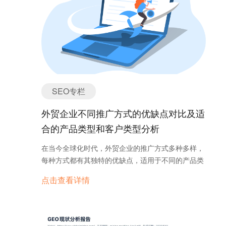
具，通过SEO、SEM能够有效帮助企业广告进行精准
现“猜你喜欢”、“跨店推荐”等入口。卖家之间的流量
了，互联网营销、外贸做了这么多年，各种服务、各
投放从而提高获客效率，降低获客成本。并且先后与
竞争压力更大了，买家在店铺之间跳来跳去的成本更
种工具全都见识过，这个把一个行业的关键词全都买
Google、 Bing、 Yandex、 Facebook、 LinkedIn、
低了，平台可以坐收渔翁之利。 之前买了顶展广告位
断是什么意思？ 向谁买？ 谷歌会卖吗？ 那造成的结
Twitter 等全球知名的互联网公司建立合作关系，成为
的企业绝对想不到，2020年“问鼎”的推出，一下子就
果呢？ 买家搜索该行业产品，同行网站无法展示？
他们在中国地区的核心授权合作伙伴。
结束了他们原本登顶的王者之位。除了不断跟投、加
既然有这种黑科技，外贸为啥还没做起来呢？ 这一句
注，企业别无他法，因为命脉掌握在平台手里，一切
话引发出好多连环问题，一时间无言以对。而桌上有
规则的解释权都归平台所有。 这还只是“搜索流量”的
一些不明觉厉的人连忙举杯：刘总太厉害了，真是有
SEO专栏
套路。随着首页付费位置不再能满足创收需求，国际
远见啊！ 一、SEO黑帽害人不浅 对，没错，回过神
站又推出了“场景流量”（专区），在每个专区下又可
来的外贸老王想到的第一个词就是这个。 “要做谷歌
外贸企业不同推广方式的优缺点对比及适
以把之前那套流量兜售逻辑再来一遍。 叠加各种资质
优化吗？不花广告费哟，我们有谷歌的算法。” “你随
合的产品类型和客户类型分析
产品，如出口通、金品诚企、信保以及SKA，
便给我个词，明天你就能看到他排在第一位。” “谷歌
GSKA……毫不夸张地说，店铺上每个不起眼的小图
SEO，再不做就晚了，你看你们同行谁谁谁都做
在当今全球化时代，外贸企业的推广方式多种多样，
标，其实都是企业用钱“砸”出来的。只要平台想，分
了。” 怎么样？是不是很熟悉？相信跟着外贸稍微沾
每种方式都有其独特的优缺点，适用于不同的产品类
分钟就可以推出一个换汤不换药的新产品，或者把两
点边的企业主或者外贸经理，经常接到这种电话，第
型和客户类型。以下是对六种常见外贸推广方式的详
个产品任意交叉组合，形成新的“阶级”。 比如：金品
点击查看详情
一句话是“你好，我们是XXX网络公司的”，如果这时
细分析，包括展会、B2B电商平台、海外社交媒体、
橱窗品的曝光远超非金品橱窗品，金品下通过星级的
候你不挂断他的电话，你听到的第二句话大概率就是
SEO（搜索引擎优化）、SEM（搜索引擎营销）以及
划分又会产生“三六九等”。现在，很多行业的金品覆
上面那几句。 而这几句话无非就是抓住了听众的几个
视频和KOL（关键意见领袖）营销。 常见推广方式介
盖率都已经达到了一半以上，当这个图标不再稀缺，
心里“免费诱惑”“速成妄想”、“竞争焦虑”，然后老板们
绍 1. 展会 概述： 展会通过面对面交流展示产品，
下一个又会是什么？我们不得而知，但可以肯定的