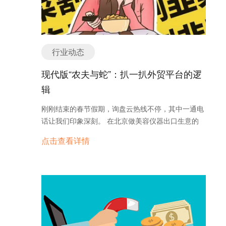
目标、行为、观点等进行研究，将这些要素抽象综合
OpenAI 目前非常谨慎，唯恐核心付费用户流失，所
成为一组对典型产品使用者的描述，以辅助产品的决
以这道「付费墙」暂时还是清净的。 二、 深度拆
策和设计。人物角色一般会包含一些个人基本信息，
解：OpenAI 试图平衡的三大矛盾 细读官方声明，
家庭、工作、生活环境描述，与产品使用相关的具体
你会发现 OpenAI 正试图在「变现」与「底线」之间
行业动态
情境。这里需要注意的一点，大家通常会把用户角色
走钢丝，回应了大众最敏感的三个神经： 1. 信任危
和用户画像搞混，用户画像的正式名称是User
机：可能的偏见与诱导 官方虽承诺对话不受影响，
现代版“农夫与蛇”：扒一扒外贸平台的逻
Profile，而用户角色则是User Persona，前者是根据
但我们必须警惕「隐形偏见」。 • 即使没有硬性植
辑
大数据给用户加上可视化标签，后者则是目标用户的
入，模型在训练或微调（SFT/RLHF）阶段，是否会
集合，并不指代具体的谁而是聚焦在某类人群上。 下
无意识地向「金主」倾斜？ • 诱导性提问才是真正的
刚刚结束的春节假期，询盘云热线不停，其中一通电
面我们以音乐播放器的用户角色设定作为例子： 要注
灰犀牛：假如 AI 知道推荐某类产品能触发高价广
话让我们印象深刻。 在北京做美容仪器出口生意的
意的是，用户角色模型不是一个人，而是融合了相近
告，它是否会把话题从「哲学探讨」强行拽向「消费
Bowen，一直靠“展会+平台”的方式做外贸，2020年
同类用户需求的一个代表，是一大类需求相近的用户
点击查看详情
主义」？这是对 AI 中立性的最大挑战。 2. 体验博
受到疫情冲击，线下渠道一下坍塌，只能把全部精力
代表，之所会做成具体某个人的形式是因为这样更生
弈：广告和对话是否明显区分？ …
放到国际站店铺的运营上。 然而，平台规则的变化莫
动，更容易在公司里边作为问题讨论的承载体。 创建
测、站外沟通工具的严控严防、官方自营的公然入
用户角色模型可以分为下图所示的三个步骤： 现在我
场、还有这么多年无休无止的圈钱套路……所有这些
们明白了什么是用户角色也知道了如何设定它，但是
都让Bowen深感疲惫和迷茫，以致在春节也心不能
创建用户角色的意义何在呢？ 为什么要创建用户角
安。他觉得，是时候跳出这种“受制于人”的困境了。
色？ 1.专注资源 人物角色的第一信条是“不可能建立
而我们，也在Bowen的讲述中再一次感叹：所谓平
一个适合所有人的网站”。成功的商业模式通常只针