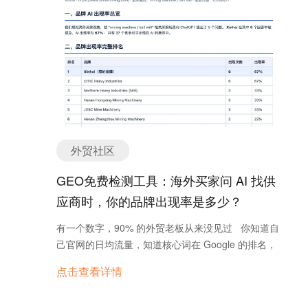
就乖乖的交上X万九千八购买多少个关键词的优化套
快速建立信任，适合需要直接展示的产品类型。 优
是，一定会有。 有限的流量翻着无限的花样卖，越卖
餐。 之后会发生什么呢？第二天打开网站一搜产品关
点： 直接与潜在客户面对面交流，展示产品实力，建
越贵——这就是亘古不变的平台“生意经”。 这也是为
键词，第一位，满怀欣喜，第二天再看，怎么没了？
立信任。 塑造品牌形象，提高知名度。 快速获取客
什么，当平台整体流量效果越来越差时，阿里甚至把
更有甚者，直接英文网站被K掉了。这种非常规手段
户信息和反馈。 与行业同行和供应商建立联系，拓展
主意打到了收购一款成熟的CRM产品上，希望通过对
的SEO优化通常被称为黑帽，一但被发现，网站就很
合作机会。 缺点： 成本高，包括场地费、展品费、
CRM中存量客户的再营销，为整个平台流量降本增
难翻身了。其实这种事件不光在小企业身上发生过，
差旅费等。 需要大量时间和精力准备和参与。 客户
效。 我们看到：像天猫、京东等所有的平台一样，当
甚至在大企业身上老王也都见过。 二、SEO的逻辑
筛选困难，可能吸引不到目标客户。 受时间和地域限
中小玩家把平台养起来，平台也毫不犹豫地抛弃了他
是什么 SEO的英文全名是“Search Engine
制，只能在特定时间和地点举办。 适合的产品类
们。 最终，剩下头部玩家不断氪金，但也只是一时贪
Optimization”翻译过来就是搜索引擎优化，指的是在
型： 需要直接展示的技术类、创新类产品。 适合的
欢，饮鸩止渴；腰部玩家为了不陷入沉没成本，只能
外贸社区
不花谷歌广告费的情况下，在用户搜到某词的时候，
客户类型： 高价值客户、决策者。 2. B2B电商平台
被动加注，被吊在高不成低不就的位置上，内卷自
能让你的网站自动的排到网站列表的前面部分。 谷歌
概述： B2B电商平台提供信用保证和完整服务，适
GEO免费检测工具：海外买家问 AI 找供
残；而尾部玩家，拿着张入场券，满场陪跑罢了，在
能够心甘情愿的让你的网站排名靠前，核心点就在
合全球交易，特别适用于标准化产品。 优点： 提供
平台眼里，可能连一个“客户”都算不上了。 02/ 钱给
应商时，你的品牌出现率是多少？
于，谷歌一定认可用户搜的这个词，你的网站是能够
信用保证和完整服务，适合全球交易。 可以展示大量
我，数据也给我 Bowen说，更令人绝望的是，阿里
最专业的匹配到他的。那么逻辑其实也就出来了，要
产品信息，方便客户比较和选择。 支持在线交易和支
有一个数字，90% 的外贸老板从来没见过 你知道自
已经开始自营了，其中就包括医疗美容产品。甚至有
做到这一点，首先你的网站要围绕用户要搜的这个关
付，提高交易效率。 可以获得海量客户数据，优化营
己官网的日均流量，知道核心词在 Google 的排名，
同行卖家表示，阿里自营产品线的人已经开始私下联
键词去搭建，另外要围绕这个关键词做一些优化工
销策略。 缺点： 竞争激烈，流量有限。 费用高，排
甚至记得上个月的询盘数。 但有一个数字，你大概
系他的客户，明抢订单了。 直到这个时候，大家才恍
作。 其实SEO的工作还是非常重要的，尤其对于大
点击查看详情
名不稳定。 需要专业团队管理和维护。 可能面临平
率从来没见过—— 品牌 AI 出现率：海外买家问
然发现，原来阿里的目标除了钱，还有数据。是的，
型企业，在海外互联网营销的后半程，一个企业的
台规则和政策的限制。 适合的产品类型： 标准化制
ChatGPT 找供应商时，AI 的回答里出现你品牌的比
别忘了，阿里是一家大数据公司。 我们应该还记得：
SEO实力如果能崛起，可以显著降低该企业的营销费
造业产品，如机械设备、电子元件等。 适合的客户类