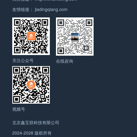
数据、跟进数据、客户信息。 ④ 阿里下场自营，公
客户会搜的关键词呢？ 这是一块大量的工作，而且很
友情链接：
jiadingqiang.com
开和客户抢买家，既当运动员又当裁判。 ⑤ 阿里禁
多企业在前期其实不会特别注意到，理论上可能觉得
止你的店铺有网站链接，禁止你用平台以外的工具
自己的产品名称就是客户可能会搜的关键词，但是实
（包括不限于邮件、WhatsApp、Messenger 等）和
际上还差的很远。对于这一块的选择，还是让老王直
客户沟通，还用一个包含相关功能的CRM“钓鱼执
接给出答案吧，毕竟在这一个外贸抢钱的时代，任何
法”，抓到就处罚你。 ………
时间上的浪费其实都是犯罪。 对于外贸互联网营销起
步期的中小外贸企业：毫不犹豫的选择一个靠谱的谷
歌代理商做SEM付费点击广告，最快见效果，而且试
关注公众号
在线咨询
错成本低，当天发现形势不对直接停掉，随着营销的
深入不断优化投放关键词，达到性价比高的营销。 对
于外贸互联网营销起步期的大型外贸企业：也是坚定
不移的从SEM开始，但是在不断优化投放关键词的同
时，建立起自己的关键词词库，在储备的关键词达到
可以数以万计的时候，可以衡量一下是否开始SEO的
视频号
工作。这里衡量的关键因素在于SEO带来的精准询盘
成本是否会低于SEM的精准询盘成本。 四、什么是
北京鑫互联科技有限公司
营销管理 看到上述描述的询盘成本，不要觉得懵，用
你在一段时间内投入的营销费用（花费+人员工资）
2024-2028 版权所有