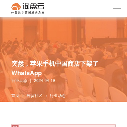
询盘云
下载APP
首页
产品服务
客户案例
内容社区
突然，苹果手机中国商店下架了
关于我们
WhatsApp
行业动态
|
2024-04-19
首页
>
外贸社区
>
行业动态