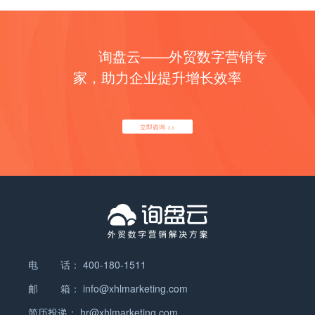
率。 为什么要关心这个数字？因为它正在悄悄决定你
2010年-2015年，阿里先后收购了一达通、推出了信
用。但SEO其实是最不能速成的一种营销方法，因为
型： 全球买家、B2B合作伙伴。 3. 海外社交媒体
的询盘量。 买家已经换地方了 ChatGPT 的周活跃
保产品。 一方面外贸综合服务的生态就此形成，让上
首先需要企业具备大量的关键词的储备，另外运营这
概述： 海外社交媒体互动性高，成本低，适合品牌推
用户超过 8 亿。越来越多的海外采购商，找供应商的
下游对平台形成了前所未有的依赖；另一方面，国际
些关键词的优化工作也需要大量的时间。 但是对于做
广，特别吸引年轻活跃用户。 优点： 互动性高，成
询盘云——外贸数字营销专
第一步不再是打开 Google，而是直接问 AI：
站也开始正式涉足贸易全链，逐渐掌握了真实有效的
SEO服务的公司不能全盘否定，毕竟还是有一些老黄
本低，适合品牌推广。 可以吸引年轻活跃用户，扩大
"Recommend some reliable Chinese suppliers of
贸易数据。 后来，随着布局RTS、以及收购外贸
家，助力企业提升增长效率
牛式的服务公司在一点一点努力的做着真正的关键词
品牌影响力。…
XX"（推荐几家可靠的中国 XX 供应商） "List the top
CRM，阿里有节奏地将线上成交数据、线上线下客户
的优化，只不过在决定选取什么样服务的时候，还是
5 XX manufacturers in China"（列出中国排名前五
跟进数据也都收入了囊中。 有人疑惑：阿里为什么要
需要结合企业的自身情况而定。 三、SEO VS SEM
的 XX 厂家） "Which XX suppliers in China…
做自营？——当然要做，谁都能看出今年外贸会有爆
这里又列出了一个新词，“SEM”，解释一下，SEM的
立即咨询 >>
发性增长，何况阿里现在既知道谁是你的好客户，也
全称是“Search Engine Marketing”，翻译过来是搜索
知道你给他的报价，还知道你们所有的对话内容，再
引擎营销，俗称付费点击广告。 一个是免费搜素引擎
用大数据选品筛出好卖的品类，明显能挣钱干嘛不
优化，一个是付费搜索引擎营销，乍一听，不懂行的
做？这是国际站筹划已久的，势在必得。 还有人一时
肯定说那我要选免费的。但再不成熟的我们也已经都
难以接受：阿里为什么一声不响就断我生路？——其
成熟了，这世界上哪有免费的午餐，SEO只是你没有
实阿里一直在向你表明它的初心啊，我们来看这些明
把钱给谷歌而已，但你还是要支付给服务公司这部分
晃晃的证据： ① 阿里让你做一达通，走线上信保。
费用，如果企业自己做SEO优化，那么人员工资也是
② 阿里一轮轮“割韭菜”，不断推出新产品，瓜分你现
大量的。而这其实仅仅是问题之一。 我们在上面已经
电 话：
400-180-1511
有的流量，甚至专门给买家出了个群发比价的功能，
看到了，SEO的逻辑是我们要提前知道客户可能会搜
邮 箱：
info@xhlmarketing.com
乐得看见卖家之间互相竞争、价格低廉、无法做大、
什么关键词，然后建立一个词库，针对这些词来做优
无处逃匿。 ③ 阿里让你做小满客户通，要你的成交
简历投递：
hr@xhlmarketing.com
化运营工作。但我们怎么才能做到尽可能猜到更多的