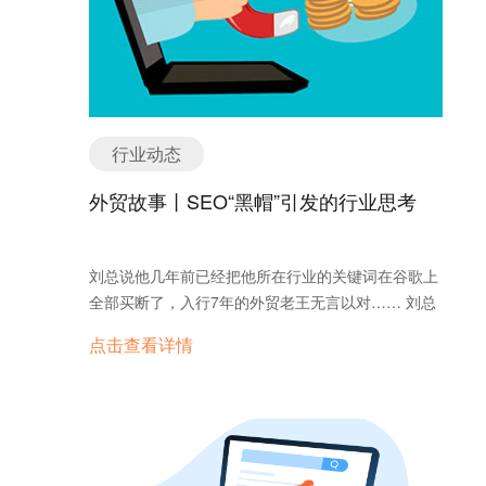
台，其初心就是“唯我独尊”。平台永远不会希望客户
对特定的群体。一个团队再怎么强势，资源终究是有
变强，因为那会让它自己失去在上下游绝对的统治
限的，要保证好钢用在刀刃上； 2.引起共鸣 感同身
力。 今天我们也想借着Bowen的电话，用这篇文章
受，是产品设计的秘诀之一； 3.促成意见统一 帮助
带大家一起回顾，平台这些年究竟在做什么样的事
团队内部确立适当地期望值和目标，一起去创造一个
情。 01/富人的游戏 只要对阿里国际站的产品稍有研
精确的共享版本。人物角色帮助大家心往一处想，力
究，就不难发现，阿里把“流量变现”做到了极致。 为
往一处使，用理解代替无意义的PK； 4.创造效率 让
行业动态
了把搜索结果首页的流量最大程度转化为收益，国际
每个人都优先考虑有关目标用户和功能的问题。确保
站相继推出了令人眼花缭乱的广告产品，如问鼎、顶
外贸故事丨SEO“黑帽”引发的行业思考
从开始就是正确的，因为没有什么比无需求的产品更
展、P4P直通车、橱窗等，每一个产品下又不断细
浪费资源和打击士气了。 5.带来更好的决策 与传统
分，形成各种类型。除了动辄几十万的高昂价格让人
的市场细分不同，用户角色关注的是用户的目标、行
咋舌，规则的不断推翻重构更是令人心累，永恒不变
刘总说他几年前已经把他所在行业的关键词在谷歌上
为和观点用户目标或产品使用行为描述等。一个产品
的只有一点：花钱多的是上帝。 就像P4P，除了我们
全部买断了，入行7年的外贸老王无言以对…… 刘总
通常会设计3～6个角色代表所有的用户群体，如果太
所熟知的搜索广告，即所谓的“人找货”外，如今又衍
是机电行业的老人，创业早，技术强，在国内市场做
多了说明产品功能过于臃肿，需要简化了。 当你确定
点击查看详情
生出了“货找人”的推荐广告形式。这意味着什么？我
的很不错。外贸老王有幸在一饭局上和他相识。酒过
了自己的用户角色，要如何保证广告能更精确地覆盖
们来模拟一下买家采购的过程。 当买家在国际站搜索
三巡，聊起外贸来，刘总面露红光神采飞扬的说起
到自己的目标用户呢？ 不用担心，询盘云会助你一臂
一个产品关键词（如hand tool）时，看到的依次是：
来：跨境电商这个事情那是非做不可，昨天没做，今
之力!询盘云结合人工智能及大数据，通过云服务为制
问鼎 → 顶展 → P4P → 橱窗 → …… → 自然排名。
天也得做。你们看虽然我们公司现在还没啥海外业
造业企业提供专业的海外整合营销整体解决方案,是国
P4P广告的进一步细拆，就意味着原本属于后面店铺
务，但早在几年前我可就把这个行业的谷歌关键词排
内唯一一款打通外贸营销及销售管理环节的营销工
的位置又会被更多的广告所挤压，每隔几个就会出
名给买断了。 听到这句话，老王的脑回路绕不回来