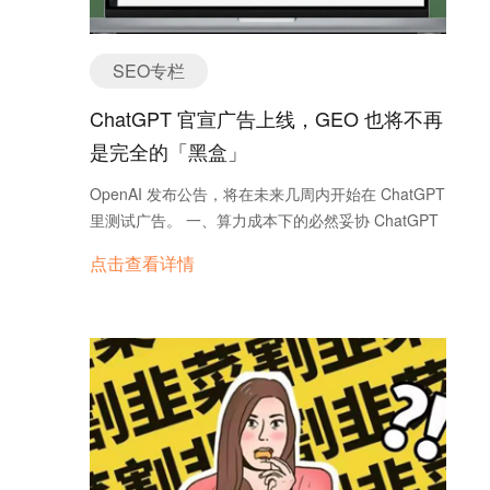
是个上班族，希望停车方便、省油； E是个农民，希
望能够结实耐用动力强劲； F..； G...； 还有很多小
众的用户需求，如果把ABCDEFG每个人的需求都集
SEO专栏
中在一辆车上来实现的话，那就会出现一辆四不像的
车。正确的做法是将他们的需求最大程度的整合，比
ChatGPT 官宣广告上线，GEO 也将不再
如农民的需求可能和零售店主的需求相近，就把零售
是完全的「黑盒」
店主的需求代表了农民的需求，同样家庭主妇和上班
族的需求差别也不大，所以设计三辆不同的车就能满
OpenAI 发布公告，将在未来几周内开始在 ChatGPT
足大部分的用户需求了，其余特别小众的需求可以不
里测试广告。 一、算力成本下的必然妥协 ChatGPT
考虑了。 由此可以看出，之前提到的逻辑是错误的，
终于不再遮掩。OpenAI 昨夜官宣上线广告测试，
点击查看详情
成功容纳大量用户的最好方式是为具有特定需求的特
Sam Altman 随即发文补刀：「很多人想用 AI 但不想
定个体类型设计。 其实以上的例子就是一个简单地用
付费，我们希望这种商业模式能行得通。」 这完全在
户角色设定，ABC即为三个具有代表性需求的用户，
意料之中。这句话翻译过来极其残酷但真实：算力太
在此基础可以加入一些类似的需求，比如农民希望汽
贵，免费用户本身就是「产品」。 为了维持高昂的
车有挡泥板能够遮挡农田里飞溅的泥浆，虽然零售店
推理成本（Inference Cost），必须引入广告商买
主对此需求要求并不强烈，但是可以把农民的需求融
单。这与 Google 搜索、YouTube 的底层逻辑是一致
入到这个以零售店主需求为代表的用户模型里。 那么
的。 • 谁在买单？ 主要是 Free（免费版） 用户和
现在问题就来了，到底什么是用户角色呢？ 用户角色
新提及的低价订阅版 ChatGPT Go。 • 谁在安全
其实就是真实用户的综合原型。我们对产品使用者的
区？ Plus、Team、Enterprise 等高价付费用户。