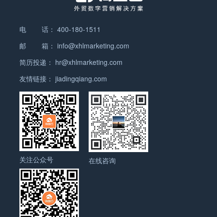
础上，你也能够经过Facebook专页邮件约请的方法，约请
没有新鲜内容，那么，对于这样的来客户来讲，肯定就跳出
也要契合您一贯的品牌营销策略。 2、打造适合移动端展示
你的客户来重视和赞你的专页。 4、经过粉丝引导扩展重视
了，并且以后访问这个网站的概率也会变得更小。 4、移动
的内容： 目前有10 亿用户使用移动设备访问Facebook。所
和粉丝…
端网站的同时建立 移动端用户的崛起是一大趋势，对于我们
电 话：
400-180-1511
以您除了要在视觉上抓住受众注意力，还需确保所含文字清
需要服务的用户来讲，不止给他们提供pc端可看的内容，还
邮 箱：
info@xhlmarketing.com
晰可见，方便用户在较小的屏幕上也能轻松浏览广告。 3、
要给他们提供移动端可看的内容，就是说无论用户使用什么
发挥创意： 构思营销时不要忘记兼顾受众感受。尽管主页帖
简历投递：
hr@xhlmarketing.com
设备，我们都能满足用户的浏览需求。建议：移动端网站应
子是为您的营销服务，但却不应将其外观和风格塑造成纯粹
尽可能简明扼要。 5、浏览器兼容 如果你的网站在各浏览器
友情链接：
jiadingqiang.com
的广告。您应该创建更具创意的帖子来传递品牌故事。 帖文
中不兼容，有的可正常浏览，有的排版错误，那么造成的结
内容准备好，图片素材创意也很满意，一大波粉丝正在赶来
果是如果客户使用的刚好是不兼容的浏览器访问网站，那么
的路上，一键发布之际却忽然发现“无法访问此网
用户会直接跳出。在此提醒：浏览器兼容问题是技术问题，
站！！！”。 当你与粉丝之间只差“一道网”的时候，询盘云
技术问题都不难解决，但我们制作的网站在上线之初，就应
的Facebook一键群发功能，不仅让你痛快无阻的发布内
该做浏览器兼容测试。 6、关键词分析，摒弃与主题漂移的
容， 还可以让你一次性同时在多个品牌主页上发布内容。询
关键字 我们可以通过搜索词报告或者Google关键词规划师
盘云在手，发帖不用愁。
等工具，分析用户的需求词，分析跳出率高的本网站关键
关注公众号
在线咨询
词，查看这些关键词的排名情况和与主题的相关度情况，如
果发现某一类词带来的流量大，但跳出率高，就需要作出改
变。背后的原因也很简单，与网站无关的关键词带来的无关
流量，其本身的跳出率就很高。 7、合理使用多媒体元素 用
的好，多媒体颜色可以降低网站跳出率，反之亦反。为什么