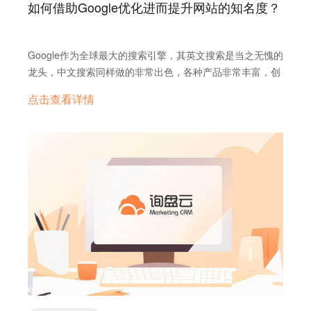
建广告，将广告定向发送给目标人群，即只将资源分配给那
如何借助Google优化进而提升网站的知名度？
转惹的祸。原理很简单，使用不固定IP的VPN意味着你的IP
户，那么客户邮箱怎么来？ 有两种方法： 一是手工挖掘，
情侣，而是指他们的两个产品：Hilda和Stage 2 Grinder。
些最有可能形成转化的高质量流量，为企业节约营销成本，
是跳转的，有可能前一秒你的IP来自日本，下一秒又跳转到
全网客户开发及邮件营销技巧内容过多小编在此不做细讲；
内心OS：我们的产品是天造地设的一双，双剑合璧所向无
提升营销精准度。 不会搭建营销型网站？ 没关系。 我们拥
美国，人是无法在一秒内做那么快速的移动，而Facebook
二是通过工具采集大量的客户邮箱，一般市面这类的工具一
敌！ 3. 分享员工日常 通过分享员工日常来展现企业文化，
有专业建站团队，并提供丰富线上模板以供选择，将会以最
Google作为全球最大的搜索引擎，其英文搜索是当之无愧的
后台监控到你的账号IP跳转异常，如此一来导致账号被封的
般是几千到上万不等。而使用了全球一站的用户会比较幸
拉近与用户的距离，使他们更了解公司的运作流程。 如上图
快的速度为外贸企业搭建起样式精美、转化率高的多语种网
龙头，中文搜索同样做的非常出色，各种产品非常丰富，创
可能性很高。 二、选择部分好友作为可信联系人 你可以选
福，里面已经包含了全网客户开发功能。 做全网引流，永远
两个帖子，分享了员工进行日常操作的瞬间。 内心OS：我
站，帮助企业尽快启动线上营销业务。 不会进行营销推广？
新意识强，各类搜索产品和非搜索产品都做得非常好，比如
择一些你的朋友或亲戚，添加成为“信任联系人”。当你的
不能局限于单一渠道，要多渠道尝试其他流量渠道，将最有
点击查看详情
们的员工就是这么认真负责，快看看我们的日常吧。 4. INS
没关系。 询盘云打通Google AdWords和Facebook模块，
地图搜索、图书搜索、论文搜索等 外贸人挤破头都想在谷歌
Facebook账号因为各种原因导致封号，你无法正常访问。
效果的渠道集中起来，集中精力去开拓引流。 企业想要开拓
故事 Ins故事推出短短一年以来，用户数不断激增，很明显
企业可以免翻墙查看Google AdWords常用表单、使用
有一席之地，因为想做好外贸，网站优化是营销利器！ 那新
可以通过这些添加的信任联系人，辅助解开冻结的账号。 首
海外市场，做好外贸，各个渠道都需要尝试，完全可以在原
已经成为营销的下一个风口。 它的链接、地理定位和各种
Facebook营销推广，进行多Facebook账号绑定，营销内容
网站该从哪里开始做谷歌SEO呢?这里有一份清单，有些只
先挑选你的Facebook账号中信任的联系人，进入设置>安全
有的营销推广预算基础上开拓多个推广渠道，全面撒网这样
CTA功能吸引了大量的品牌商，其只能保持24小时的阅后即
一键发布。 随时随地查看营销全流程数据，及时掌握企业推
需要几分钟即可完成，有些需要开发的协助。但是每一点都
和可信联系人选项点击编辑按钮，在这里你可以轻松的选择
找到适合企业发展外贸的有效途径。 询盘云是一款由拥有十
焚功能给潜在用户带来了时间紧迫的心理暗示，利用用户对
广情况，提高广告投放效率。同时在鑫互联专业营销团队的
会给你的网站带来显著的好处。 1.基本设置： 安装谷歌分
信任的联系人。 三、添加辅助电子邮箱地址 Facebook允许
多年外贸出海营销经验产品经理和强大的技术团队合力策划
时间的敏感性可以在Ins故事设置CTA将用户引导到
支持下，企业的上手门槛极低。 看，你和你的客户，其实可
析工具(GA)。 安装谷歌管理员工具。 将谷歌管理员工具和
添加另一个电子邮箱到你的Facebook账户。添加辅助电子
研发的，集聊天工具、CRM系统、数据分析、海外营销平台
Instagram上的链接，通过这个可以将他们带到某个登陆页
以轻松遇见。 总结：营销3.0时代的外贸企业，像是懂得如
GA绑定起来，便于更深入的分析有多少用户是通过谷歌的
邮箱到Facebook账户是非常必要的，因为当你失去注册邮
为一体的一站式外贸营销方案，旨在提高企业外贸营销效
面了解更多关于公司的信息。 5. 完美的构图 俗话说得好，
何包装自己、展示自己的才子，低调而有内涵，假装不经意
自然搜索找到你网站的。 给你的网站创建一个robots.txt文
箱（邮箱密码泄露或被黑客攻击无法正常使用）时，可以使
率，提升企业获客效率，提高企业的投资回报率。只需简单
没有美丽的外表，谁要关注你有没有有趣的灵魂？通用电气
路过女神身边，却刚好被需要。 第二篇 | 沟通篇：需要时你
件并上传到你网站的根目录下。 给你的网站创建一个
用辅助邮箱登录Facebook平台。进入设置界面，选择常规
部署代码，系统实现自动更新，企业不需要投入太多的人力
深谙其道，Ins上的每张照片都是可以直接拿来参赛的水
不在，以后也不必在了 好了，现在女神注意到你，愿意给你
sitemap.xml 文件并上传到你网站的根目录下(或者在从你网
设置，在联系方式中选择添加其他的邮箱的选项，即可。
物力资源就可以快速上手操作。
准，用户通常都是被这些大片所吸引不知不觉点开来关注内
个机会了，你会怎么表现？当然是随叫随到，体贴入微了！
站的CMS里添加个这个特征)。将sitemap文件提交到谷歌管
四、用手机或海外邮箱注册 相信部分用户肯定遇到过一种情
容。看看下面这些优秀的作品吧！ 高质量的照片和视频还会
对待客户也是一样。当客户抱着试试看的心态来到你的网
理员工具里，便于谷歌抓取你的网站。 2.关键词研究： 罗
况，前一分钟刚注册好的Facebook账号，后一分钟再打开
营造出一种高大上的氛围，给用户一种高质量和靠谱的心理
站，想要跟你进行更深层次的交流时，你却告诉她“滴，小
列出你的所有产品或服务。你如何搜索它们?你的潜在客户
就出现要求上传一张与头像相关的照片的情况，这意味着新