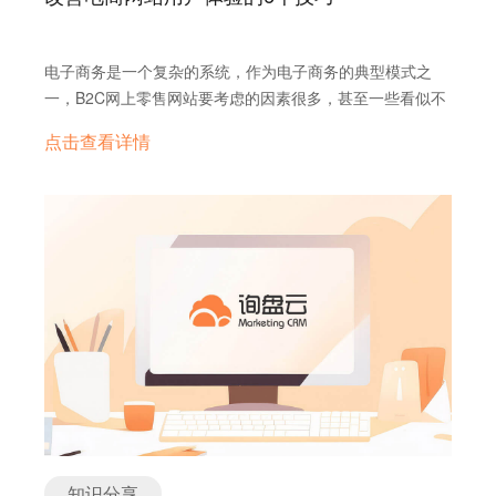
电子商务是一个复杂的系统，作为电子商务的典型模式之
一，B2C网上零售网站要考虑的因素很多，甚至一些看似不
起眼的因素都可能决定一个用户最终是否在该网站完成购
点击查看详情
物。 在消费者注意力越来越分散的今天。如果您希望潜在客
户更多的停留在自己的网页上，进而产生购买行为，就需要
牢牢吸引他们的注意力，并且提供简便愉快的购物体验。 做
到以下这6点，相信没有用户会拒绝从你的网站购买商品，
甚至会带来更多的返购和忠实用户。 1.提升网站的加载速度
落地网页的速度通常是转化率优化中容易被忽视但却非常重
要的一个环节。大多数用户能够容忍的网页加载时间只有几
秒，如果超出了访客的忍受范围他们会毫不留情地关掉你的
网页，所以网页载入速度会极大地影响网站的流量和访问。
研究表明，每100毫秒的延迟会导致1%的销售损失，而加载
时间每降低1秒会提升2％的转化率。 另外不要忽略了移动
端用户。 Google 提供了一个免费的网页速度测试工具：
http://developers.google.com/speed/pagespeed/insights/。
知识分享