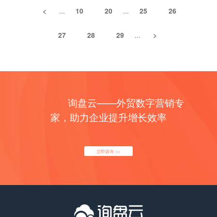
一般来讲，网站跳出率高，反应出来的问题是不能满足大多
您的产品网站，这是集客营销提倡的理念，也是询盘云作为
根据需要： 设置排期帖，日后发布 倒设帖子的发布日期 将
并同享至你的主页，以便让客户加强对品牌和产品的认知。
<
...
10
20
...
25
26
数用户的搜索需求，用户无法查看到自己感兴趣的内容，进
外贸营销解决方案，以精准目标流量获取为主的，受到众多
帖子保存为草稿 想要发布帖子的时候，选择发布。 3、发布
3、发布访客喜爱的图片信息 许多访客更喜爱查阅那些精巧
入网站流量一个页面就跳出去了；而网站跳出率低，则说明
外贸企业好评的原因之一。 你要是一句话把视频概括完了，
照片/视频 如果想展示图片或视频，让其他用户知道您的业
的图片，因而，主张将你们公司丰厚的产品图片做成相册
27
28
29
...
>
网站的内容满足了大多数用户的需求，且内容对用户具有二
那大家为什么还有浪费精力去点击你的视频。摘要描述就必
务，您可以将他们附加到新发布的帖子中或创建相册。创建
图，每个图片说明带上产品链接。 一个精巧的Facebook产
次，三次吸引力，且可以让网站内容得到有效的传播。 停留
须带有引导性，既有精彩内容展现，也必须给人以一种意犹
新帖子，然后选择相机图标，浏览并选择您希望受众看到的
品相册集，会让访客眼前一亮，乃至火急想了解更多。 4、
时间与浏览速度是网站跳出率的主要指标，明白了这个道
未尽、想点击视频的冲动。摘要部分一定要能非常精炼地浓
照片/视频。 4、创建活动，大事记、添加优惠和问卷调查
坚持活泼和更新频率 为了让更多人重视到你，坚持你的活泼
理，我们就要尽可能的降低网站跳出率。那么，网站跳出率
缩提炼出来视频的G点，告诉用户他们为什么要看你的视
可以通过主页让用户了解您的业务正在举行的活动，您只需
和更新频率非常重要。经常在交际渠道积极体现的你，也会
高怎么办？以用户为中心，提供详实的内容，理想的页面布
频。
要选择活动、大事记按钮，并选择创建活动。活动形式适用
给他人带来更深入的形象。 除此之外，主张你多参与他人的
局是关键点。 1、网站导航优化 通过站内多样化的导航，让
于不同的行业，比参加展会的企业可以利用“活动”宣传展
询盘云——外贸数字营销专
共享互动，多参与各种感兴趣的圈子，坚持共享和沟通互
用户及时获取到对自己有用的内容，让用户轻易区分当前所
会。 5、大事记 您还可以使用主页庆祝重大事件，选择活
动。 营销推广技巧四：粉丝获取技巧 1、使用Facebook目
家，助力企业提升增长效率
处的位置，降低其获取内容的点击成本，时间成本。 2、网
动、商品+，再选择添加大事记，开始添加您的大事记，如
标查找功用 确定你的客户和粉丝人群，假定你要定位的客户
站视觉与排版设计 一个优质的网站，必定具备优质的视觉与
开业典或周年庆。 6、优惠 创建优惠，告知受众领取限时折
是可能购买印刷机的客户，那你能够在Facebook左上角查
排版设计。在这里，有必要指出，网站视觉与排版设计并不
扣（如优惠券），让他们能在您的主页领取，然后到您的店
找栏查找“印刷机门店”。 然后根据查找到的目标发消息给对
仅仅是图片设计，内容设计，功能设计。更是网站内所有元
立即咨询 >>
铺中使用。要让其他用户知道您发布的优惠券，请选择活
方，逐一加老友，约请对方重视和赞你的专页。 2、发掘同
素的集合设计，让用户体验到优质的内容，优质的服务，优
动、商品+按钮，并选择优惠。然后在表单中填写与优惠有
行Facebook专页粉丝栏目 查找同行的Facebook专页，检查
质的视觉效果，尽量解决网站跳出率高的问题。 3、网站内
关的一切信息，包括优惠的投放时间、领取人数以及受众范
对方的专页粉丝，将这些粉丝加为老友，许多此类粉丝就是
容规律更新 长期不更新的网站，会造成网站跳出率过高的结
围。 三、吸引客户关注，让他们停下来浏览品牌专页内容
你的潜在客户，你能够约请对方重视和赞你的专页。 3、约
果。举个例子，一个用户通过关键词进入网站，查看网站内
1、保持品牌营销信息一致： 冰冻三尺，非一日之寒，品牌
请你的客户重视和赞你的主页 在你已具有必定客户人群的基
容，觉得满意，如果下次（或者第三次，或者第四次等）来
认知度的形成亦是如此。每篇帖子既应该保持独立性，同时