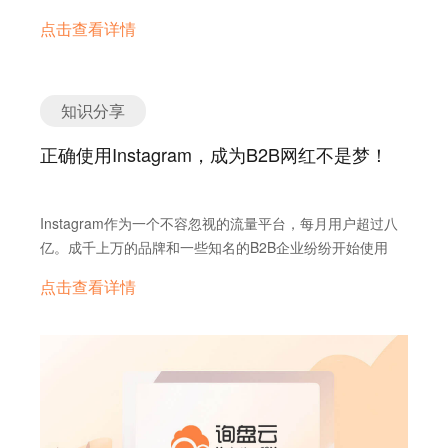
用这一功能，不如从现在开始让一切变成可能！ 你可以从下
复杂。 就好像是追求自己的心仪对象，她不会仅凭第一印象
导客户到最终付款页面的环节不要超过3步。 6.提供在线聊
系统一样，做好响应式官网建站、谷歌SEO、全网推广、全
点击查看详情
面的两个小技巧开始： a、为转化出价 针对用户放弃的行为
就跟你走，而是需要更多的信息来衡量和确认自己的选择。
天窗口 若要改善在线客户体验，其中一个最重要的技巧就是
网营销及客户开发等环节。 三、SEM推广 SEM指的是搜索
制定包含独特的消息传递和价值主张。如果有人放弃了购物
最后的最后，当你们两情相悦，准备拉着小手手去民政局登
让客户更容易在网站上找到联系方式，轻松联系您。客户的
引擎推广，这里更多指的是Google Adwords，谷歌是国外
车，或许因为他赶上了某款游戏的最新活动而分心，此时使
记的时候，猛然发觉，户口本在丈母娘手里。你得拿出看家
注意力很短暂，并没有耐心去寻找您的电话号码或邮件地
客户使用最为广泛的搜索引擎，谷歌流量全球第一，覆盖全
用优惠券代码或折扣重新定位这些受众。你的小付出可能会
本领，说服丈母娘一家人才行。 很多人都输了这场“持久
知识分享
址。而且当他们浪费了很多时间来寻找产品无果后，会很容
球200多个国家，88%的互联网用户。无论是新官网还是老
收获大回报。 b、延时重定向 你知道什么样的广告极其令人
战”。 但其实，这件事情没有那么难，只需四步，女神就是
易放弃。 如果您想让客户打电话给您预约，您可以留电话号
官网，都可以通过Google 广告快速引流，当然新官网的访
厌烦？在Facebook，LinkedIn，电视和所有手机游戏中同
正确使用Instagram，成为B2B网红不是梦！
你的了。 第一篇 | 遇见篇：只是因为在人群中多看了你一眼
码放在首页和联系中心；如果您希望尽快促成客户下单，安
问速度，站内的优化布局，产品内页文案都要优化好，不然
一个广告连续播放60天。通过创建一个延时重定向广告系列
当我们对一个人有好感的时候，我们比较容易有接近对方、
装即时聊天软件，及时回复用户疑问；如果您希望客户通过
流量进来也不一定能够形成转化。 谷歌的广告网络包括：
来避免这种情况，该广告系列可显著减少用户的广告疲劳。
了解对方的冲动，因此需要增加在对方面前出现的机会。 营
电子邮件注册或请求报价，可以安装表单及留言窗口，这样
Google合作伙伴广告网络、Youtube、Gmail广告网络等，
你可以不断地推出新消息和内容，总是给人耳目一新的感
Instagram作为一个不容忽视的流量平台，每月用户超过八
销也是这样，你得先让客户对你有一定的认知，你的产品才
一来，潜在客户就能更容易联系到商家，并且提出关于产品
付费方式主要有点击付费和每千次展示付费等等。而我们外
觉。 3.…
亿。成千上万的品牌和一些知名的B2B企业纷纷开始使用
更容易卖出去。那么，怎么才能让相隔千万里的客户发现你
的问题，或者咨询报价，而无需打电话或等待邮件回复。我
贸行业最常用的是Google 的点击付费广告，即广告展示不
Instagram来提高品牌知名度，吸引新客户，在这种水深火
呢？ 营销1.0时代，外贸企业通过创建海外办事处（或子公
们经常会看到一些知名公司在网站上漏掉了号召购买的提
点击查看详情
收费，只有当用户看到广告并且点击广告进入官网才收费。
热的情况下，你还会觉得利用Instagram进行宣传与你无关
司）、签订代理商或是参加展会等线下形式，以求出现在客
示，同时也并没有提供一种简单的供客户联系或互动的方
Google Adwords 还可选择不同的国家、区域、时间、语种
吗？ 虽然和视觉吸引力更强的B2C品牌相比，B2B的企业营
户面前，让客户发现自己的好。 这样做的优势是比较直观，
式。 询盘云是一站式外贸营销方案，集合在线客服、询盘管
进行广告投放，当然，假如你的投放广告目标国家是西班牙
销相对“无聊”，但只要你按照下文提到的技巧来做，成为
海外客户可以直接接触商品，影响购买决定。但是其劣势也
理、Google、Facebook、B2B营销推广等功能，帮助外贸
的话，建议弄个相应语言的网站，这样的效果会更好。 四、
Instagram坐拥数万粉丝的B2B网红不是梦！举个简单的例
是致命的： 总结：营销1.0时代的外贸企业，就像是一个憨
企业提高营销获客效率。帮您留住网站客户，打通海外搜索
内容平台推广 像国外知名的Facebook、Google+、维基百
子，通用电气作为一个知名的B2B品牌,销售的大部分产品并
傻耿直的小伙子，愿意跨越千山万水来到女神身边，却绝望
引擎后台数据、网站访问数据、对话数据、客户询盘数据。
科等等，都是属于内容平台，而常见的Facebook、
不“酷”。就是这样一家无“聊”的企业，却通过创新和社会化
地发现，费力不讨好。营销2.0时代，大量企业涌向阿里巴
同时询盘有支持免翻墙使用海外社交媒体推广、搜索引擎推
Twitter、Linkedin是偏向社交类的内容平台，做社交类平台
的互动参与内容在Instagram上创造了很多热门话题。如今
巴、中国制造、环球资源及一些本土的第三方B2B平台，寻