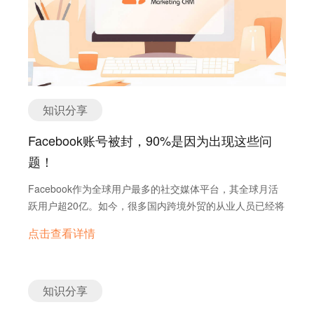
广、海外B2B平台推广，深度学习用户画像，不断优化广告
就是在做粉丝经济。 但是，这并不代表大家就得要疯狂去加
通用电气在Ins上拥有33.9k的粉丝，每篇帖子平均点赞数在
求向海外客户“发声”的机会，所有人都尽情享受着这场胜利
投放。询盘云融合多种InboundMarketing推广方式，为2B
粉，一是容易被封号；二是未得到粉丝的认可和信任，试想
三千左右，可以说是当之无愧的“网红”。 Instagram是一个
的狂欢。 然而，当红利期转瞬即逝，第三方B2B平台的弊端
企业的海外推广提供最佳的推广效果。
一下，就像我们某信中总会遇到那么几个微商，天天除了发
视觉化平台，主要是通过图片或视频来传达信息，这是一把
也显露无疑：背靠大树真的好乘凉吗，如果树下的人太多了
广告，还是发广告，而且一发都是在刷屏，这样的刷屏广告
双刃剑，好的方面是你不必花太多时间编辑内容，另一方面
呢，还有你的阴凉吗？ 总结：营销2.0时代的外贸企业，就
会引起反感心理，效果也就可想而知了。 做社交类平台推广
却要注意，没有人只愿意单纯的看图片，重要的是图片所带
像是相貌平平、家境普通的“屌丝”一枚，扔到人堆里，女神
一定稳，不能操之过急，先了解各个平台的规则禁忌、基础
来的冲击感，让受众感受到图片所要讲的故事。 1. 分享特
连余光都不愿赏赐。如今，营销3.0时代已经到来。这是一
操作等等方面，像正常用户一样更新动态，可以是遇到一些
知识分享
殊时刻、幕后故事 以通用电气为例，通过分享特殊时刻和幕
个凸显个性的时代，外贸企业不再削尖脑袋往第三方平台里
有趣的事情，或者公司的动态等等；发布、转载些高质量的
后故事来加强与观众的联系，使他们能更好的了解品牌。 就
挤，而是自己搭建多样化营销型官网，通过优化推广，将产
Facebook账号被封，90%是因为出现这些问
内容；关注行业相关客户动态，点点赞，评论互动互动等。
像上图的两篇帖子，通用电气分别分享了员工维护喷射发动
品展示在潜在客户面前，让客户主动找到自己。这时企业得
五、视频推广 Youtube是国外流量最大的视频平台，平台的
题！
机和第一次投入使用的瞬间来吸引读者。 内心OS：我们的
到的流量质量是极高的，是非常具有转化价值的。 目前最有
活跃用户除了经常关注娱乐，新闻，电影类等用户，也有很
产品就是这么的优秀。 2. 品牌人性化 应该让用户感受到他
效的海外线上营销推广渠道是Google竞价广告和Facebook
Facebook作为全球用户最多的社交媒体平台，其全球月活
多有经验买家搜索与采购产品相关专业资讯及产品专业评测
们是在和一个人交流而不是和一个冷冰冰的的品牌账号，做
社交媒体营销。从流量资源来说，这两家都是流量巨头公
跃用户超20亿。如今，很多国内跨境外贸的从业人员已经将
等视频信息，这些都有可能是我们的潜在客户群。 除了一些
到这一点的关键是要增强参与性和互动性，可以搭建一个围
司，绝对能为你覆盖到全球最广泛的人群： 从服务模式来
Facebook作为其开发国外用户的神器，90%的客户都会遇
原材料及半成品的行业，几乎所有产品都适用于视频展示。
绕品牌的社区环境，鼓励用户参与到内容的讨论中，或者引
点击查看详情
说，Google能做到的是当客户需要你的产品（或服务），并
到Facebook账号被封的问题。在今天的文章中，询盘云将
外贸企业可以在Youtube上建议一个企业的频道主页，将企
导他们开展一个话题。 如上图所示的帖子，通用电气创造的
在搜索引擎中进行了相关关键字搜索时，你的信息就会及时
和大家分享Facebook六大安全技巧，让您了解Facebook账
业的视频介绍，产品的详细介绍，使用效果录制成视频集中
话题鼓励女性挑战自己并提供给了她们更多展示自己的机
出现在客户视野中。 客户一看：哇，这里有我需要的产品
号被封的原因，保持Facebook帐户的稳定（不被封号），
展示，让潜在客户更进一步的了解他感兴趣的产品资讯。
会。 内心OS：我们是一个有社会责任感的企业。 上图这个
哎，我了解一下吧！于是你轻松走入了客户的心里。 而通过
为您的海外推广保驾护航！ 一、使用固定IP的VPN 据调查
知识分享
六、EDM邮件营销 上面的几种方法是为网站或B2B平台的
帖子所带的#Power Couple的话题非常有趣，和这个话题里
Facebook，你可以运营主页，积累品牌形象。同时可以创
显示，80%中国外贸人员的FB账号被封，都是IP地址异常跳
店铺打通流量入口，我们还可以通过邮件营销去主动开发客
其他的帖子不同的是，通用电气所指的并不是传统意义上的