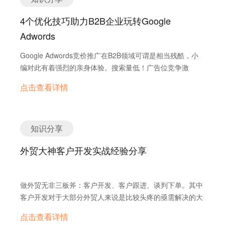
它可以建立详细的报告，给出具体的网速建议。 2.注重站内
搜索 网站搜索也是电商中被忽视的一部分，然而最能说明访
4个优化技巧助力B2B企业玩转Google
客的心声。搜索可以将用户的意图与正确的内容相关联，并
Adwords
且为网站管理者提供了用户反馈信息，可以用来在未来推动
更个性化的体验。 默认全站搜索，然后通过结果分类导航，
Google Adwords竞价推广在B2B领域可谓是相当残酷，小
进行结果筛选、精确检索；限定搜索的措施是自动提示，不
编对此有着强烈的亲身体验。搜索量低！广告位竞争激
仅能减少错误输入，还能帮助我们推荐产品与产品分类，避
烈！！高昂的每次点击成本！！！想想都觉得心塞有木有。
免“无搜索结果”的情况；提供“相关搜索”功能，能帮访客找
点击查看详情
与其将钱花费在昂贵且效果不佳的广告上，我们必须找到另
到更加精确的搜索词，还能给访客一些未想到的搜索提示。
一种方式将相关流量推送到您的网站。 因此，询盘云在这里
排序方式提供多种排序方式选择，无论关注最畅销的还是关
给大家推荐4个优化技巧，任何B2B公司都可以立刻采用。
注最新上架的还是关注评价最好的用户都能找到自己满意的
1. 全面添加否定关键字 经常过滤掉与你的目标受众无关的
知识分享
方式。 3.好图胜千言 人类是视觉动物。一个缺少美图的产
关键字。搜索词报告中出现了谐音词、电影名、某些你都没
品是不会让客户为之买单的。少有用户在没看到商品的情况
外贸大神客户开发实战经验分享
听过的歌手或品牌，会不会感到很奇怪。 人们总会在浏览器
下就直接购买。通常情况下，用户至少要在看到产品图片之
中搜索各种各样的东西，并不是所有的东西都可能与你的推
后才能作出最终的决定。这也是为什么在互联网上销售产品
广有关。否定关键字会将浪费的点击风险降至最低。 有三种
的时候，卖家要耗费巨量的精力来展示产品，用清晰的照片
做外贸无非三板斧：客户开发、客户跟进、谈判下单。其中
设置否定关键字的方式可让您过滤掉不想触发广告的文字：
和走心的文案等“套路”来完成销售过程。在互联网产品营销
客户开发对于大部分外贸人来说是比较头疼的亟需解决的大
a、否定广泛匹配 该类型是您的否定关键字的默认类型。对
当中，图片起到了至关重要的作用。 为用户提供不同视角的
难题，今天小编就来扒一扒外贸中客户开发的那些渠道。由
于否定广泛匹配关键字，如果您的否定关键字中的所有字词
点击查看详情
图片，以便用户对产品的细节有完整的了解；缩放功能以及
于线下摆展各位外贸人应该都了解也都或多或少参加过，小
都包含在搜索中，即使这些字词采用不同顺序，您的广告也