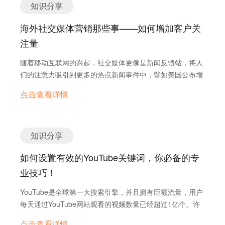
暗示。试想，当你点开一个企业的宣传照片，低清晰度的像
知识分享
可爱不在，请留言”？那你们可能就没有然后了。 询盘云内
会怎么搜索它们?想出尽可能多的组合 用Google Keyword
注册的账号“被封”了。其实出现这种情况的其中一个原因就
素跟闹着玩似的，用户只会觉得“Emmmm，哪个野鸡公司
置针对外贸场景的网站在线聊天工具，海外客户毫秒级响
Planner 工具来扩展你的关键词列表。 当关键词列表完成
是使用了国内的邮箱进行注册账号，如QQ邮箱。
海外社交媒体营销那些事——如何增加客户关
又想骗我钱了！” 可能B2B品牌认为Instagram等社交媒体只
应，让你的客户享受女神般待遇。 同时配备全语种在线翻
后，输入所有的关键词到Google Keyword Planner 来看看
Facebook平台未进入中国市场，当它检测到有来自国内的
是年轻人消遣的工具，并不符合自己的用户定位，而自己处
注量
译，自动检测用户语言，妈妈再也不用担心我听不懂客户说
关键词的特性(搜索量，竞争度，PPC等)。 筛选出搜索量相
邮箱进行注册行为，系统大部分时候会自动先将账号冻结。
于传统行业，产品很普通甚至还有点“无趣”，很难通过社交
话、客户也听不懂我说话啦。 第三篇 | 依恋篇：这些年，最
对比高但PPC相对比较低的的关键词组，这些就是你的目标
建议大家使用手机注册或Gmail等国外邮箱注册，更大程度
随着移动互联网的兴起，社交媒体更像是新闻反馈站，将人
媒体促进销售，然而通用电气的案例反击了诸如此类的疑
懂我的人是你 你和女神进入了热恋期，她的每一个小细节你
关键词。搜索量比较高意味着很多人在找这个产品，竞价比
保证新注册账号的稳定性。 五、切勿在一个电脑登陆或注册
们的注意力吸引到更多的热点新闻事件中，譬如美国公布增
惑。更多的B2B品牌应该转变这种惰性思维，懂得如何结合
都用心记住，慢慢的，你对她比她对自己还要了解，那些说
较低意味着竞争相对没那么高。 把目标关键词进行分组，语
多个账号 曾经有一个客户，为了保证公司拥有Facebook账
加500亿美元的25%进口关税或者日本吃核辐射视频致死的
公司文化创造舆论热点和迎合用户喜好，达到四两拨千斤的
出口的、未说出口的话，你都懂。恭喜你，你已经俘获了她
义相同的关键词分为一组，并为每个组指定一个页面。如果
点击查看详情
号的所有权，在自己的电脑一次性注册了多个Facebook账
讨论。 如果中小型外贸企业只是在社交媒体上发布普通的硬
效果。只要你掌握了这篇文章的技巧，下一个Instagram网
的心，她离不开你了。 记住，你的客户也希望你能够这样懂
有词组找不到合适的网页，那把这些词组放到博客文章中。
号，不出意外，他的账号全部被封，甚至自己使用多年的账
性广告，无疑很难吸引潜在客户，由于海量的网络信息迎面
红就是你！ 天空一声巨响，询盘云闪亮登场 通过Instagram
Ta，而不是像调查户口一样展开每次对话。客户不喜欢你像
3.站内优化： 给每个网页写一个独特的title标签，用1个或多
号，在那部注册了多个Facebook账号的电脑上一登录，也
扑来，无论多么优质的产品内容信息终将被网络海洋淹没
你可能已经尝到了社交媒体营销的甜头，那要是再加上
失忆了一样，每次都问同样的问题。 通过询盘云管理销售的
个你指定给这个网页的目标关键词。保证标签中有你的公司
立刻被封号。Facebook这个平台旨在帮人们打造真实的线
掉。所以外贸企业不仅需要勤发海外社交媒体，还需要对海
知识分享
Google和Facebook呢？保驾护航的骑士再多也不嫌多啊！
询盘跟进，客户的一切轨迹、行为及交互历史都将被记录
名。长度不超过60个字符。 给每个网页写一段独特的描
上交友网络，这位客户在一个电脑中注册多个Facebook账
外社交媒体客户关注量进行提升。 1.海外社交媒体运营应注
但当激情淡去，你可能会发现你学会了如何在平台上去展现
在“册”，销售人员可以随时随地全方位了解客户背景，从而
述，用1个或多个你指定给这个网页的目标关键词。长度不
号时，被Facebook后台监控到异常的注册行为，判断为恶
如何设置有效的YouTube关键词，你必备的专
意连贯性 社交媒体平台的受众用户数量庞大，品牌与受众之
自己，却不知道如何去管理学习得到的数据，而且最大的问
更有针对性地提供个性化解决方案。 当询盘客户再次到访网
超过155个字符。 保证目标关键词出现在每个页面的url中。
意注册多个Facebook账号，将所有来自这个电脑的账号行
间的互动联系快速，但难以准确预测其传播效果。因此，外
业技巧！
题是还要翻墙还要同时管理好几个账号，人生怎么那么艰
站时，系统还会自动邮件提醒上次的负责销售，为客户提供
保证每个页面有且只有1个h1标签，最好包含一个目标关键
为全部冻结（封号）。 六、启用登陆报警 使用Facebook的
贸企业在传播品牌信息的过程中要建立良好的双向传播机
难！ 不要担心！有我们在！当当当！天空一声巨响，询盘云
贴心专享服务。 第四篇 | 默契篇：不刻意不解释，却是最暖
词在里面。 保证你网站所有的页面从首页至多点击3次就可
过程中，除了账号容易被限制封号，为了保持你的
YouTube是全球第一大搜索引擎，并且拥有巨额流量，用户
制，及时回应受众的问题，做好交流沟通工作。由于社交媒
闪亮登场！ 询盘云是一站式外贸营销方案，集合在线客服、
的懂得 随着时间的积淀，你越来越明白她的喜恶。她喜欢
以达到。如果你有更深的页面，考虑从你的主要导航页面或
Facebook账户非常稳定，应启用登录警报。启用登录警报
每天通过YouTube网站观看的视频数量已经超过1亿个。许
体的开放性与速度性，品牌方如果不能第一时间回应品牌不
询盘管理、营销推广等功能，不仅帮助企业打通
的，你继续保持；她讨厌的，你改成她喜欢的方式。然后你
目录页面连接到该页面。 当你从网站的其他地方连接到指定
意味着，如果有人登录到未知设备或者浏览器您的
多外贸人也会利用YouTube来进行视频营销，通过展示自己
良评价，各种虚假信息和谣言就会快速蔓延整个网络，扩大
GoogleAdWords和Facebook模块，使他们可以免翻墙查看
点击查看详情
们越来越有默契，你们的感情越来越好。从此，王子和公主
页面时，用该页面的一个目标关键词作为锚文本。 当你网站