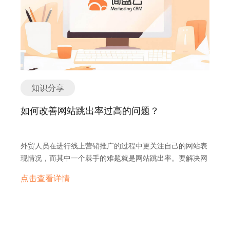
以开设店铺，借助Facebook强大的平台直接推动销售。 下
为防止账户因安全问题被盗或误判广告被封，主张前期就加
用的关键词和我们网页的关键词，两者有着较大的出入，并
面着重介绍一下如何通过有效的Facebook品牌专页运维，
强账户安全设置，多个账户绑定安全联系，以便后期找回账
不完全可互相套用。 比如一个人想搜索野外求生的视频，他
提升公司的品牌知名度的同时，挖掘潜在需求客户，拓展客
户、解封账户。 营销推广技巧二：专页技巧 1、针对客户区
更可能会搜索“Survival Guide Wildness”，而不是“How To
户资源。 一、通过个人主页创建企业的品牌主页 创建
域作不同专页 为了做品牌和产品推行，你需求树立和你品牌
Survival In The Wild”。 有些关键词在谷歌上面有近10万的
Facebook品牌主页比您想象的更简单。只要拥有 Facebook
相关的Facebook专页，假如你的品牌影响力足够大，海外
月搜索量，在YouTube上却只有不到100的搜索量。所以，
个人主页帐户，再花几分钟时间就可以为您的业务创建
客户群体广，则能够专门针对客户区域作不同专页。 2、参
错误套用的关键词设置会极大影响你的视频曝光量。 2.标题
Facebook 主页了。如果您还没有个人主页，请前往
阅区域风格规划专页 专页的规划要参阅区域风格并找准用户
形式不能过于单一，要有吸引力 在使用YouTube之前，不少
知识分享
Facebook （www.facebook.com）注册。如果您已有
定位，专页的名称要和你的品牌或事务区域相关，这样更简
企业都在使用阿里巴巴进行营销。长期形成的上传信息套路
Facebook 个人主页，请遵循以下步骤，创建您的公共主
单招引潜在客户。 3、专页规划引发情感共识 专页规划必需
如何改善网站跳出率过高的问题？
在YouTube上形成了“水土不服”，标题形式过于单调导致从
页。 1、在个人主页中点击右上角的箭头，选择“创建主页”
要精彩，图片要精巧、音频要悦耳、视频要自带流量，这样
标题这一关就损失了很大的浏览量 因为大家只考虑到标题中
2、选择业务类别，填写详情信息。 填写企业具体信息，方
才干引起更多的访客情感共识，乃至对你进一步重视。 营销
如何设置关键词，而忽略了标题本身的重要性。作为视频营
便其他用户及时找到您的主页。 3、添加图片和企业logo，
推广技巧三：发布技巧 1、发布职业热门论题 树立好你的
外贸人员在进行线上营销推广的过程中更关注自己的网站表
销者，我们必须在设置关键词的基础上，更加注重如何设置
完善简介等信息，品牌主页创建完成。 添加图片可以让其他
Facebook专页后，就要学会发布内容来招引客户，得到用
现情况，而其中一个棘手的难题就是网站跳出率。要解决网
一个高流量的标题。 否则客户看着你那毫无吸引力的标题根
用户了解您的产品或服务的具体功能。详细的企业简介说
户的认同。 假如你不太明晰用户喜爱哪些论题，你能够先查
站跳出率过高的问题，首先要明白网站跳出率的概念。 网站
本没有点击的兴趣，再好的视频内容也发挥不了作用。 3.不
明，方便其他用户迅速了解企业，及时建立联系。 二、
点击查看详情
找和你的产品事务相关其它海外同行的Facebook专页，研
跳出率是指用户到达你的网站上并在你的网站上仅浏览了一
要忽略摘要的概括作用和引导性 除了以上设置，一个有吸引
Facebook品牌专页常用功能 1、品牌专页创建帖文内容，
讨和参阅他们的专页热门论题。 2、发布企业产品和事务信
个页面就离开的访问次数与所有访问次数的百分比。 网站跳
力的摘要也扮演着关键角色，我们需要有目标地进行设置。
定时发布 针对您的业务和客户创建适当的帖子，在其中添加
息 使用手头产品和事务信息，外加在Facebook上查找整合
出率可以直观的反应网站对于用户需求的满足程度，是用户
摘要并非是把视频内容概括出来，而是根据你的视频内容进
消息、图片、视频、优惠券等。 发布受众可能感兴趣的更
其它同行Facebook专页产品信息，将你们公司的产品和事
行为数据的重要组成部分，是网站优化好与坏的重要指标。
行合理表达。提供精准的广告信息，将有需求的潜在引流到
新，例如宣布新产品发售或发布新产品的照片。 2、您可以
务也收拾细分红各个模块. 比方区域、论题、问答等，发布