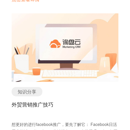
Facebook账户未经您的许可，那么可以收到登录警报提
公司和产品优势，寻找客户和询盘。今天询盘云就跟大家聊
危机范围。 为避免这样的问题，品牌应该在活动策划阶段进
Google AdWords常用表单和使用Facebook营销推广，而且
过上了幸福的生活…… 其实，你和你的客户也可以。 询盘
有很多图片时，为图片加上alt标签，保证搜索引擎能够理解
醒，这样就可以迅速采取行动。 如果没有启用Facebook账
聊，如何设置有效的YouTube关键词，让你视频营销进入更
行充分调研，既要考虑到社交媒体平台上的传播活动聚焦的
还提供多账号绑定，营销内容一键发布的服务，企业可以随
云利用最先进的人工智能和深度学习技术，可以实现数据对
用户所能看到的。 4.内容： 保证你网站的每个页面至少有
号登录警报，只要进入设置>安全，在登录警报前点击编辑
多受众视线。 高排名内容门槛越来越高，据调查数据表明，
消费者注意力、消费者的参与性，又要考虑良好传播效果产
时随地查看营销全流程数据，提高广告投放效率。最重要的
营销的反哺，从而完成企业营销推广策略的不断优化。越来
300字的独特内容，不和网站的任何页面内容重复。 在你网
按钮，最后勾选“接受通知”选项。 如果你还在为管理多个
在YouTube平台，平均每分钟有35小时长度的视频内容上
生后的品牌成本支出承受力，否则不仅不能产生四两拨千斤
是询盘云利用最先进的人工智能和深度学习技术，可以通过
越成功的营销数据，就是你和客户达成的默契。 今天的分享
站的域名下建一个博客，并且尽可能多的发布内容(最开始
facebook账户头痛，这里给大家推荐一款整合所有
传。 因此，YouTube的门槛越来越高，没有一块好的关键词
的效果，反而会导致品牌信誉受损。 2.海外社交媒体运营应
数据对营销效果进行反馈，以此优化营销策略，走上人生巅
暂时就到这里了，师傅领进门，修行在个人，合上这本宝
保证一个月至少2篇)。写一些你认为有趣并且有价值的文
Facebook账户信息的产品----询盘云。 询盘云是一站式外贸
设置，即使很好的内容，进入受众视线的几率也会大大降
该打破单一主题束缚 海外社交媒体的出现改变了外贸企业品
峰！
典，去展开你与客户的一段“罗曼蒂克”吧，别忘了把胜利的
章。 除了文字，创建视频，图文，PDF下载文件等内容。
营销解决方案，打通流量获取、营销管理和销售管理，集合
低。 同时，在设置关键词时我们要明确两个目的：第一，让
牌传播的格局，原来的媒体中心发生了真正的移位，以消费
好消息分享给“询盘云”哦~
找到你产品或服务的2-3个主要受众，为每个受众创建独特
在线客服、询盘管理、营销推广等功能，不仅帮助企业打通
用户搜得到；第二，让用户想点击。这需要在标题、摘要、
者为中心成为了铁律。媒体渠道的丰富性让用户拥有了太多
的内容。关注他们个人最需要什么? 要一直谈论你的产品，
Google AdWords和Facebook模块，使他们可以免翻墙查看
关键词以及详细描述等，里面都用合理的关键词进行设置。
眼花缭乱的选择，这种选择意味着内容为王的竞争。 一些外
谈点其他你黏性感兴趣的话题。保持他们对你网站的兴趣，
Google AdWords常用表单和使用Facebook营销推广，而且
只有关键词完成合理设置，才有机会达到排名、曝光、精准
贸企业对产品的描述过于单一化，让潜在客户产生视觉疲
这样他们转化成客户的可能性会很高。 5.链接建设： 找到
还提供多账号绑定，营销内容一键发布的服务，企业可以随
引流的效果。 如何寻找正确的关键词？ 1.使用YouTube
劳。如果对产品可以多主题描述，客户无疑会耳目一新。 譬
你的竞争对手，用MOZ的Open SiteExplorer分析他们的外
时随地查看营销全流程数据，提高广告投放效率。最重要的
Suggestion 在YouTube视频平台，发布内容最强大的推荐
如下面对产品的描述内容： 90％of the basic raw materials
链(Inbound Links选择OnlyExternal)，看看谁在网上提到他
是询盘云利用最先进的人工智能和深度学习技术，可以通过
来源于他们自身的搜索引擎。正如我们选择做Google的时候
available locally． Huge livestock with asteady growth
们。通过列表找到可联系的资源。 通过博客或SNS的粉丝基
知识分享
数据对营销效果进行反馈，以此优化营销策略，走上人生巅
会用到Google Suggestion，选择做Pinterest的时候会用到
rate． Unique grain patternand fiber structure of cattle，
数，找到行业内的influencer。时刻关注他们的动态，找到
峰！
Pinterest Suggestion。通过YouTube给出的建议来设置我
high quality andreputation of natural leather． Ample
外贸营销推广技巧
合适的时机去联系对方并展现你的内容。 6.工具： 询盘云
们的关键词，将更有助于获得推荐。 2.使用付费工具来获取
supply ofcompetitive workforce Availability of
是基于AI和大数据的外贸B2B电商全网营销SaaS工具，集合
YouTube的搜索数据 给大家推荐这个查询工具，一天可以3
laborcomparatively in low cost． Competitive
在线客服、询盘管理、营销推广等功能，不仅帮助企业打通
次免费查询。Rank从1-10，1代表这个关键词在YouTube上
priceadvantage in international market． 当前海外社交媒
想更好的进行facebook推广，要先了解它： Facebook日活
GoogleAdWords和Facebook模块，使他们可以免翻墙查看
面搜索频率较高，也是比较流行的，而10就表示有较少有人
体平台上充斥着粗制滥造、毫无新意的品牌传播内容， 植入