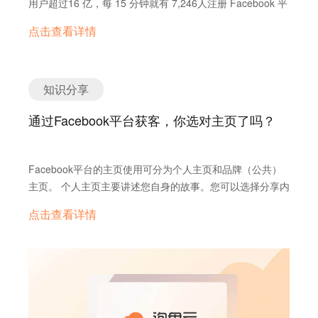
用户超过16 亿，每 15 分钟就有 7,246人注册 Facebook 平
Google AdWords常用表单和使用Facebook营销推广，而且
搜索这个内容。 从用户角度定位，我们应尽量选择用户搜索
广告的软文推广已经到了泛滥成灾的地步，网络用户早已产
均每分钟150,000条消息被发送 所有网站 23% 的流量来自
还提供多账号绑定，营销内容一键发布的服务，企业可以随
偏多的结果，这样才能更大几率展现我们的视频。在完成关
点击查看详情
生强烈的排斥心理，但很多海外社交媒体平台仍然效仿此
于Facebook 每天 7.45 亿移动用户使用Facebook，用户日
时随地查看营销全流程数据，提高广告投放效率。最重要的
键词研究后，我们还要将关键词布局到视频里面，然后你会
法，毫无与时俱进的创新精神。…
均使用Facebook21 分钟 Facebook上共激活过超10 亿的移
是询盘云利用最先进的人工智能和深度学习技术，可以通过
发现，还需要填写tag（标签）。 有时候，这是很多人都容
动应用链接 30% 的美国民众使用Facebook获取每日新闻信
数据对营销效果进行反馈。
易忽略这一环节，认为标签可以随便填一些关键词进去，但
息 每月共花费9.27 亿小时在 Facebook上玩游戏 Facebook
知识分享
事实上标签的设置也会影响你的视频排名。 3.使用
共有超过 4 亿个小企业主页(Page) 平均每分钟就有130 万
TubeBuddy插件查看竞争对手的标签设置 安装完插件后，
通过Facebook平台获客，你选对主页了吗？
次内容分享，每分钟产生 10 万条好友请求 8.9 亿的用户每
然后在浏览器上面会提示你要链接到他们的Channel。完成
天都会登录Facebook，52% 的用户为女性，48% 是男性，
链接之后，我们就可以在YouTube网页里面看到buddy
18 到 29 岁的用户占比34.5% 带有图片的状态的互动率比普
panel了，功能非常强大。 然后我们随意打开一个视频，点
Facebook平台的主页使用可分为个人主页和品牌（公共）
通状态高出179% 问句式的状态的互动率比普通状态高
开“标签”，我们就可以看到这个视频究竟引用了哪些。其中
主页。 个人主页主要讲述您自身的故事。您可以选择分享内
162% Facebook目前一共支持140 种不同的语言 营销推广
绿色标记表明此标签是该视频的主关键词，也是影响排名关
容，例如兴趣、照片以及家乡等个人信息，也可以选择分享
技巧一：账户技巧 1、多个账号强化品牌曝光率 好像wx中
点击查看详情
键因素，我们就可以把这个标签放到我们上传视频的标签里
对象。 品牌主页是供企业、品牌、商家、组织和公众人物在
微商营销相同，多个账号推行更有助于咱们的曝光度添加。
面去。 收集完keywords（关键词）和tag（标签）之后，我
Facebook平台分享动态并与他人交流，打造影响力的地
因而，你需求树立2个或多个账户，一个用来做威望发布，
们就可以设置一下自己的视频了。搞定以上设置后，我们还
方。任何人都可以创建公共主页，但只有官方代表可以为组
一个或多个用来做转发。 2、设置与品牌相关的信息链接 账
没完全结束。在实际操作上，我们还应规避一些关键词误
织、企业、品牌或公众人物创建公共主页。 Facebook品牌
号信息设置时，确保你的账号封面、个人头像等信息与你的
区。 如何规避关键词设置误区？ 1.勿将视频关键词和网页
主页是吸引粉丝、品牌营销的阵地。企业可以在此发布店铺
品牌或产品相关，同时个人简介里必定要让用户看到你的网
关键词直接套用 很多人习惯性将网页的关键词放入到
简介、推送动态消息、投放广告、与粉丝进行互动，甚至可
站网址，让更多人有时机翻开链接。 3、多个账号安全绑定
YouTube上面，这是做YouTube营销的误区。因为在视频上