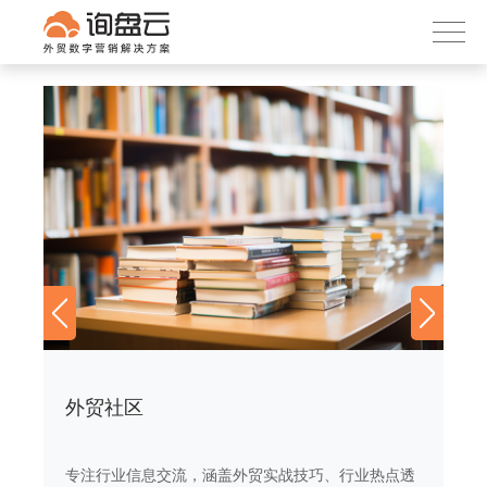
询盘云
下载APP
首页
产品服务
客户案例
内容社区
关于我们
外贸社区
外
透
专注行业信息交流，涵盖外贸实战技巧、行业热点透
专