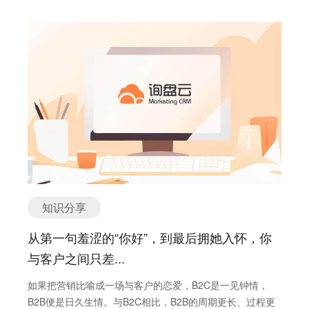
结合图片的详细的功能介绍也可以适当提升转化率；让购物
编在此不多讲，下面主要讲一讲线上开发客户的方式，让外
不会展示。如果只是关键字中的部分字词包含在搜索中，则
者通过图片再现真实产品被使用的场景； 例如，可以在一张
贸企业搭乘互联网这趟快车。滴，来不及多说了，快上车！
您的广告仍可能会展示。 如果你的否定关键字是“Bubble
展示花瓶的图片旁边摆放一瓶插满花的相同花瓶，方便用户
一、B2B平台 B2B平台是一种成熟的国际贸易推广方式，也
Tea” 广告将会显示：Tea in Taiwan 广告将不会显示：
进行实物对比。 4.引入客户的评价 电商网站的商品评论就
是传统外贸企业转型为跨境电商行业的首要参考渠道，B2B
Howis Bubble Tea made? b、否定词组匹配 对于否定词组
是口碑营销的一种形式。来自客户的评价是官方营销可信度
平台从站外将流量引流到平台再进行分配，供应商需要按照
匹配关键字，如果构成关键字的所有字词以相同顺序包含在
的12倍，所以要鼓励客户评论，让客户来帮忙做营销。在消
平台规则获取流量。 B2B平台有付费及免费的选择，但想要
搜索中，广告将不会展示。搜索中可以包含其他字词，只要
费者浏览商品信息的时候，会顺便浏览下关于商品的评论，
获取优质的流量建议以付费渠道为主，知名的渠道有
关键字中的所有字词以相同顺序包含在搜索中，广告便不会
而据调查，86％以上的消费者将评论视为购买的重要依据，
Alibaba、made in China等等，其中流量最大的是Alibaba平
显示。 如果您的否定关键字是：“Mango Smoothie” 广告将
56％的消费者专找那种带评论的网站。 用户推荐除了会带
台。 二、外贸官网 外贸官网是外贸企业长远发展的必要渠
会显示：Do smoothies with mangoes taste good? 广告将
来高转化率，对于推荐者本身也会提高TA使用产品的活跃度
道，分成展示型及营销型官网两种。展示型官网适用于要求
不会显示：Healthymango smoothie recipe c、否定完全匹
和留存，会对这个品牌更加忠诚。用户评论只是口碑营销的
较低的企业，当客户有需求才发给客户查看，但展示型官网
配 对于否定完全匹配关键字，如果构成关键字的所有字词以
其中一种形式，互联网上还通过各种社交网络关系传播, 以
易变为僵尸网站。而营销型官网则具备明确的询盘入口，满
相同顺序包含在搜索中，并且搜索中不包含额外字词，广告
及一些口碑网站、平台，传播势能和效率大大提高。 5.简化
知识分享
足SEO、SEM、EDM等功能需求。 很多外贸朋友的网站都
将不会展示。如果搜索中除了包含构成关键字的所有字词
付款流程 目前电子商务中的交付流程还是比较繁琐的，尤其
是展示型官网，网站存在比如访问速度慢、页面加载不成
外，还包含其他字词，则广告仍有可能会展示。 如果你的否
从第一句羞涩的“你好”，到最后拥她入怀，你
是对新顾客来说。在选好心仪的产品加入购物车后，可能需
功，询盘接口无法收到客户询盘等等问题，鑫互联可以为外
定关键字是“Peanut Butter” 广告将会显示：Peanut Butter
要经过购物车页，填地址页，支付页，跳转第三方支付，最
与客户之间只差...
贸人提供的是营销型网站建设、营销推广代理服务、提供提
JellySandwich 广告将不会显示：Peanut Butter 2. 善用再营
后支付成功才算一笔交易完成。而每一个流程都可能会流失
高外贸效率的工具“询盘云”等一站式解决方案。 建站只是官
销 如果用户点击了你的广告然后离开了网站，请让再营销发
如果把营销比喻成一场与客户的恋爱，B2C是一见钟情，
20%甚至更多的用户。由于客户在网站上的注意时长越来越
网开始工作的最基础环节，并不是建个网站出来就能够有流
挥功效把那些流失的访客拉回来。许多公司还未能充分地利
B2B便是日久生情。与B2C相比，B2B的周期更长、过程更
短，因此要让客户尽可能快捷地到达购物车或付款界面，引
量有询盘。一个有效果能够获得的官网，必然需像全球一站