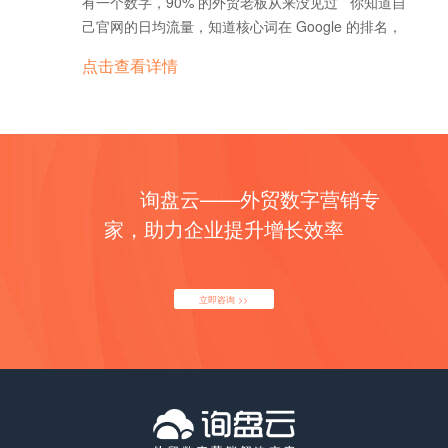
有一个数字，90% 的外贸老板从来没见过 你知道自
己官网的日均流量，知道核心词在 Google 的排名，
甚至记得上个月的询盘数。 但有一个数字，你大概
点击查看详情
率从来没见过—— 品牌 AI 出现率：海外买家问
ChatGPT 找供应商时，AI 的回答里出现你品牌的比
率。 为什么要关心这个数字？因为它正在悄悄决定你
的询盘量。 买家已经换地方了 ChatGPT 的周活跃
用户超过 8 亿。越来越多的海外采购商，找供应商的
询盘云——外贸数字营销专
第一步不再是打开 Google，而是直接问 AI：
"Recommend some reliable Chinese suppliers of
家，助力企业提升增长效率
XX"（推荐几家可靠的中国 XX 供应商） "List the top
5 XX manufacturers in China"（列出中国排名前五
的 XX 厂家） "Which XX suppliers in China…
立即咨询 >>