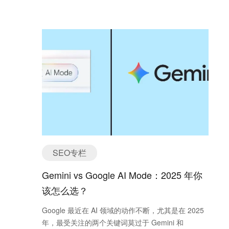
Platform, 也就是说Shopify可以直接通过申请一个登
争或全球金融危机。 2️⃣ 福利体系大幅收缩 《大而
陆账号并且进行简单的配置就可以做出来一个专业的
美法案》削减了对医保（Medicaid）、粮食补助
外贸B2C网站，上传和销售产品开始品牌建设之旅，
（SNAP）等联邦福利项目的支持，转而扩大对小费
而不需要你有任何的建站技术背景。Magento类的电
收入、加班工资的免税范围，以及育儿账户、工薪家
子商务系统属于Self-Hosted Ecommerce Platform，
庭退税等措施。这一调整表面上倾斜于中产阶级，实
这类电子商务系统需要你自己或者外包给建站公司进
则将更多保障责任转嫁给地方政府和个人家庭。 3️⃣
行下载程序系统，购买服务器并在服务器上安装系
主权信用评级再遭打击 目前，美国国债总额已高达
统，定期的对程序系统进行安全更新，备份数据以及
36.2 万亿美元。国际评级机构穆迪、惠誉和标普已先
硬件设备的维护等等技术工作，这之后才是上传和销
后对美国的财政可持续性发出警告，并对主权信用评
售产品。因此，简单来说，Shopify为代表的SaaS电
级做出不同程度的下调。穆迪在5月的报告中直
子商务系统就是傻瓜式的外贸B2C建站系统，傻瓜式
言：“如果当前税收和支出路径不变，美国将在十年
系统不等于简陋的系统，恰恰相反，Shopify在很多
内面临结构性财政失衡。”《大而美法案》的推出，
方面都具有无可比拟的竞争优势 – 移动端的自适应，
SEO专栏
无疑加剧了这一趋势。 那么，《大而美法案》究竟
风险订单控制，多语言，社交网络开店，等等等等。
想解决什么问题？它真的是如批评者所言，“劫贫济
Gemini vs Google AI Mode：2025 年你
通过Shopify，任何人都可以建立属于自己的专业的
富”，还是一场以中美竞争为核心的战略再布局？本
外贸B2C网站。 通过上面的分类，大家对现有的电子
该怎么选？
文从政策逻辑链、结构性限制、制度困境、国际博弈
商务网站有一个大体的认识了吗，希望以上信息能对
四个角度深度解析。 一、《大而美法案》的支持者
Google 最近在 AI 领域的动作不断，尤其是在 2025
你产生帮助！
逻辑链：五步闭环 尽管法案饱受争议，但特朗普团
年，最受关注的两个关键词莫过于 Gemini 和
队及支持者并不认为这是一场“劫贫济富”的倒退政