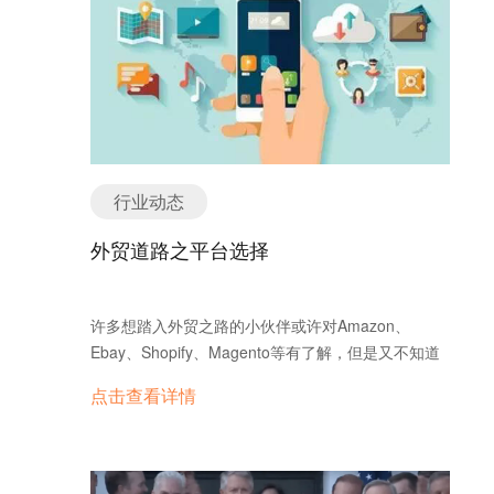
中文简称为“商对客”，“商对客”是电子商务的一种模
式，也就是通常说的直接面向消费者销售产品和服务
商业零售模式，是企业与个人形成的消费关系，企业
卖东西给消费者。这种形式的电子商务一般以网络零
售业为主，主要借助于互联网开展在线销售活动。
B2C即企业通过互联网为消费者提供一个新型的购物
环境——网上商店，消费者通过网络在网上购物、网
上支付等消费行为。 时至今日，B2B的变迁路企业需
行业动态
求多元化B2B在中国的发展经历了几个重要的阶段:
第一阶段：1995年到2008年，中国电子商务兴起，
外贸道路之平台选择
以B2B为主，涌现了阿里巴巴、慧聪、中国化工网等
一批B2B企业。并且这些B2B企业发展迅速。 第二阶
段，2008年到2014年，服装、IT数码、家电等行业
许多想踏入外贸之路的小伙伴或许对Amazon、
的内贸B2C蓬勃发展，直至2014年阿里巴巴、京东分
Ebay、Shopify、Magento等有了解，但是又不知道
别在海外上市。B2B发展的势头被B2C超过，企业对
他们之间有什么联系与区别，不知道自己更适合做哪
点击查看详情
运营管理的诉求是推动B2B行业发展的重要因素之
个平台。今天小编就从平台属性、营销方式层面给大
一。随着企业业务的复杂程度不断上升，传统的信息
家讲讲现在市面上跨境平台的区别。 一、平台类 平
化手段已经很难满足企业需求，这就催生了各种形态
台类指的是诸如Amazon、Ebay、Aliexpress、
的企业服务，为企业发展提供了更加多元化的服务。
wish、NewEgg、Lazada、Joom等第三方的跨境电