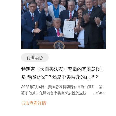
第三阶段，2015年开始，新一轮的B2B强势回归，在
商平台，类似于国内的天猫、淘宝、京东。平台有自
新型技术和资本的推动下，B2B创业获得了前所未有
己的运营规则，卖家需要做的是在对应的平台申请开
的机会和巨大的市场空间。 B2C电子商务是最有利于
户-完善注册资料-上传产品-根据平台促销规则定期进
最终客户的一种商务模式，它可以直接向客户提供商
行促销活动，依靠平台本身巨大的流量资源，卖家就
品信息，减少了很多中间环节，大大地降低了经营运
能在相对很短的时间内获得一定数量的订单。做这些
输等成本，从而实现了价格优惠。 从1999年开始中
平台本身不需要建站技术，也不需要额外的站外引流
国B2C正式起步，到2003年前后，中国网上零售市场
（当然最近几年随着跨境电商市场竞争激烈，想做的
经历了市场认可度的高峰和低谷。1999年，当当网、
更好，用户也可以进行站外引流），可以省去很多的
8848成立。2000年，卓越成立。这两年中国B2C泡
建站费用，外包服务费用，人力成本。刚起步做跨境
行业动态
沫成长到极值，热钱纷纷涌入，直至2003年前后大批
电商事业的小伙伴可以先从这些平台入手。但是随着
企业倒闭。 2004年中国B2C市场开始经历复苏，当
跨境电商市场入驻者的增多，平台的价格竞争也是越
特朗普《大而美法案》背后的真实意图：
当网完成第二轮融资，亚马逊收购卓越网，成为该阶
来越激烈，如果想再从这类成熟的市场分一杯羹，已
是“劫贫济富”？还是中美博弈的底牌？
段的标志性事件。 2006年开始中国B2C市场进入快
经不再是一件很容易做到的事情。另外，平台本身也
速发展阶段。这个阶段电子商务企业大量涌现，品类
会定期发布一些新的政策、规定，这些规定会对卖家
2025年7月4日，美国总统特朗普在重返白宫后，签
逐步向百货类扩张。以京东、凡客为代表的垂直B2C
的运营行为产生直接的关系，简言之，就是平台对卖
署了他第二任期内首个具有标志性的立法——《One
成为该阶段的亮点。2008年到2010年，淘宝推出淘
家的限制越来越多。其三，对于大多数平台，卖家无
Big Beautiful Bill》，中文常译为《大而美法案》。这
宝商城、电器城和鞋城。中国的B2C发展到达高速期
点击查看详情
法真正获得客户资源，也就是说卖家获取不了用户的
是一个被称为“史上最大规模减税”的法案，它不仅延
之后，意味着商业模式逐步走向成熟。 “询盘云”B2B
邮箱、电话等直接信息，这也就营销了二次营销。
续了2017年的税改路径，还在企业、个人、小费收入
模块，全面对接国外100个免费的B2B平台，凭借良
二、开源电子商务系统 开源电子商务系统，所谓的开