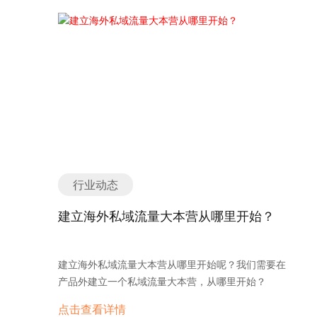
等方面进一步推进减税举措。法案一经签署，便在美
好的技术实力，实现了将客户产品信息一键自动同步
源，指的是开放源码，就是说被认证标记的开源软件
政坛与全球财经圈引发轩然大波。 其中最引人注目的
到这些平台上，并且可以清晰直观的查询自己产品所
或者系统可以被公众免费下载使用，并且此系统的使
反对声音，来自硅谷科技巨头埃隆·马斯克。就在特朗
发布的成功与否状态，免去了找平台、发布产品的繁
用、修改、发行也不受许可证限制。用户可以去这些
普签字的第二天，马斯克在社交平台上发文：“今
琐操作，业务员可以将更多的精力放在谈客户、成交
电子商务系统官网下载安装和使用这些软件，但是，
天，‘美国党’的成立还给你们自由。”这句颇具讽刺意
客户上。另外，如上所述，必须有一个外贸网站作为
这些系统的使用相对于平台比较难，因为建站涉及的
味的声明，既是对该法案“偏向传统资本利益”的批
基础，免费B2B推广才能发挥其作用。如果您还属于
技术方面很多，比如购买域名，服务器，解析配置，
评，也是对特朗普以“经济民族主义”重塑规则路径的
外贸起步阶段，没有外贸网站的话，购买询盘云B2B
服务器的维护等等都需要比较专业的知识。而且，这
警告。 更值得关注的是，《大而美法案》在国会的通
流量包，可以免费送入门级外贸网站一个。询盘云
些电子商务系统对服务器的要求比较高，除了每月服
过过程几乎是一场“刀尖上的投票”：参议院以51:50的
+B2B流量包=100个B2B群发+一个外贸网站+网站聊
务器上的花费，还需要做推广引流，所以如果没有大
微弱优势勉强通过，依赖副总统万斯的决定性投票；
天工具+外贸CRM系统，最低成本的开启您的外贸之
量的资金和完善的设备支持，做起来会相当吃力，当
众议院同样险胜，仅以218:214通过——显示出这项
旅。
行业动态
然这些条件都具备的话，那么回报也是会很丰厚的。
法案在美国政界的高度争议性。外界普遍认为，这是
此类的电子商务平台有
特朗普对党内强势控制力的再证明，也是一项“不得
建立海外私域流量大本营从哪里开始？
Opencart,,Prestashop,Woocommerce,Zen
不赌”的政策豪赌。 这部法案引发了三方面的舆论焦
Cart,Oscommerce. 三、Saas电子商务系统 此类的
点与系统性担忧： 1️⃣ 财政赤字持续扩大 《纽约时
电子商务系统有Shopify, Magento, BigCommerce，
报》指出，该法案将在未来 10 年令美国联邦财政赤
建立海外私域流量大本营从哪里开始呢？我们需要在
Volusion，Bigcartel，3dcart等等。Shopify和
字增加约 3.3 万亿美元，远高于疫情前的赤字基线。
产品外建立一个私域流量大本营，从哪里开始？
Magento都是电子商务网站建站系统。Shopify类的
曼哈顿研究所研究员评论称，这是“自上世纪60年代
电子商务系统属于SaaS Based Ecommerce
点击查看详情
以来最昂贵的一项立法”，其带来的财政风险堪比战