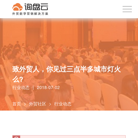
询盘云
下载APP
首页
产品服务
客户案例
内容社区
致外贸人，你见过三点半多城市灯火
关于我们
么?
行业动态
|
2018-07-02
首页
>
外贸社区
>
行业动态