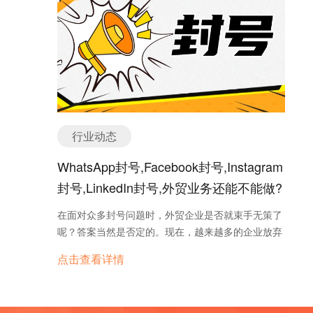
主对此需求要求并不强烈，但是可以把农民的需求融
的，客户也是你的。 我有个做户外家具的朋友，死守
效，也有助于拓展获客渠道。 2.…
入到这个以零售店主需求为代表的用户模型里。 那么
平台时平均客单价才5000刀，转做独立站+谷歌广告
现在问题就来了，到底什么是用户角色呢？ 用户角色
后，客单价直接飙到15000刀！📈 为什么？因为独立
其实就是真实用户的综合原型。我们对产品使用者的
站能通过内容筛选客户，把你展现得更专业，而不是
目标、行为、观点等进行研究，将这些要素抽象综合
只会拼价格。 2️⃣ 选对渠道：谷歌还是FB？看这三
成为一组对典型产品使用者的描述，以辅助产品的决
点！ 🎯 别瞎投钱了！选渠道有逻辑的： 看市场：
策和设计。人物角色一般会包含一些个人基本信息，
欧美发达国家、搜素意图强的，必须上 Google；南
家庭、工作、生活环境描述，与产品使用相关的具体
美、东南亚这些喜欢泡社媒的，Facebook 更容易种
行业动态
情境。这里需要注意的一点，大家通常会把用户角色
草。看客户： 想抓专业采购经理、大B客户，Google
和用户画像搞混，用户画像的正式名称是User
也是首选；想做小B或者个人采购，Facebook 效果
WhatsApp封号,Facebook封号,Instagram
Profile，而用户角色则是User Persona，前者是根据
更好。看预算： 预算少（<3000）先跑FB试错；预
封号,LinkedIn封号,外贸业务还能不能做?
大数据给用户加上可视化标签，后者则是目标用户的
算足想打透市场，Google必须安排。 ⚠️千万别用做
集合，并不指代具体的谁而是聚焦在某类人群上。 下
平台的“铺货思维”去做广告，谷歌看的是搜索意图，
在面对众多封号问题时，外贸企业是否就束手无策了
面我们以音乐播放器的用户角色设定作为例子： 要注
不是让你堆关键词！ 3️⃣ 布局全网：只做SEO不够，
呢？答案当然是否定的。现在，越来越多的企业放弃
意的是，用户角色模型不是一个人，而是融合了相近
你需要“侧面证人” 现在老外也很精，光看官网不信
骚扰式开发客户的方式，开始转向Facebook广告，
同类用户需求的一个代表，是一大类需求相近的用户
点击查看详情
你。现在的AI搜索和客户背调，会看你的全网足迹。
利用其强大的定向广告功能，有效触达目标客户。
代表，之所会做成具体某个人的形式是因为这样更生
除了网站SEO，你得有社媒（LinkedIn/FB）和视频
动，更容易在公司里边作为问题讨论的承载体。 创建
（YouTube）做背书。 这就好比，你自己说自己好没
用户角色模型可以分为下图所示的三个步骤： 现在我
用，得让行业论坛、社媒上的“侧面证人”说你专业。