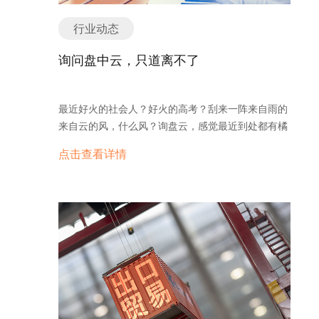
行业动态
询问盘中云，只道离不了
最近好火的社会人？好火的高考？刮来一阵来自雨的
来自云的风，什么风？询盘云，感觉最近到处都有橘
黄的一朵云在我眼前飘荡，绝不是我老了，也不是我
点击查看详情
梦游，主要的还有那些穿T恤漂亮的小姐姐，我其实
一点也没惦记小姐姐，那朵云好像真的引起了我的注
意力。因为我看到了云后面的好东西。 啥好东西，独
好不如众好哒，那好哒，确认了眼神，我愿意我们众
好。询盘云是什么，外贸人的福音？otz，快快道来
外贸营销解决方案——询盘云 从客户建站到线上推广
的转化，再到转化营销，形成一个闭环。询盘云的主
要价值是，帮助企业获得更多的流量，提升转化率
（流量——询盘——订单）。 询盘云是如何做到这些
的？ 首先要了解询盘云的初衷：不是简简单单的让企