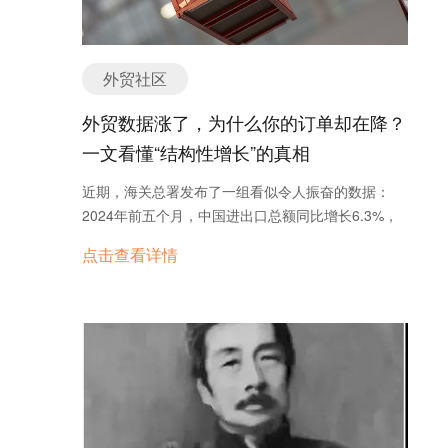
业在付费的前几天获得寥寥的客户，而是真真正正的
解决用户的海外营销问题，让用户在若干年后仍能健
康、持续、高效的获客。 怎样才能做到这些？ 只有
外贸社区
让流量到达营销管理和销售管理全部打通的系统才能
是真正的解决方案。 以流量为例，流量的来源有很多
外贸数据涨了，为什么你的订单却在降？
种渠道：SEM，SEO，SNS，B2B平台等，首先SEO
一文看懂“结构性增长”的真相
是在已知产品的关键词上做文章；B2B平台主要是为
企业做店铺，是典型的流量贩子；而前期建议企业做
近期，海关总署发布了一组看似令人振奋的数据：
SEM的目的是能更有效的确定产品的关键词，使其更
2024年前五个月，中国进出口总额同比增长6.3%，
精准化，让企业推广的排名更规范化，可以更快的获
达到17.5万亿元。看上去形势一片向好，但许多外贸
点击查看详情
得精准的用户，也能让企业自己有效的把控自己的推
人却陷入了困惑：订单没有起色，利润被一再压缩，
广费用，并快速的让关键词达到万级数量，这个时候
行业竞争日益加剧。数据与现实，究竟哪一个才是真
可以再去做SEO。而目前免费的B2B平台有很多，企
相？ 这并不是错觉，而是结构性增长正在重塑外贸
业完全可以自己先去大量注册免费的平台去引流。 所
格局。本文将围绕“数据现象背后的逻辑”进行深入分
以我们的询盘云因为它有源源不断的高质量询盘，也
析，帮助企业看清趋势、摆脱焦虑，并找准下一步的
能让你知道这些流量从哪里来，帮你提升营业额，并
增长路径。 表面“增长”，实际是“结构性狂飙” 从总
自建引流体系，还打通外贸营销推广和销售环节管
量来看，今年1至5月中国外贸进出口总额达到17.5万
理，建立一套真正属于你的健康，持续，稳定流量体
亿元，同比增长6.3%。但需要警惕的是，这并非“普