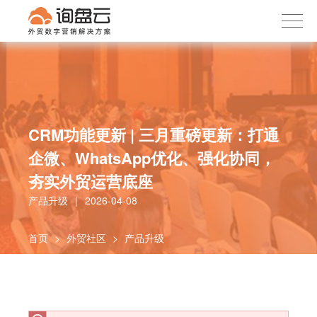
询盘云
下载APP
首页
产品服务
客户案例
内容社区
CRM功能更新 | 三月重磅更新：打通
企微、WhatsApp优化、强化协同，
关于我们
夯实外贸运营底座
产品升级
|
2026-04-08
首页
>
外贸社区
>
产品升级