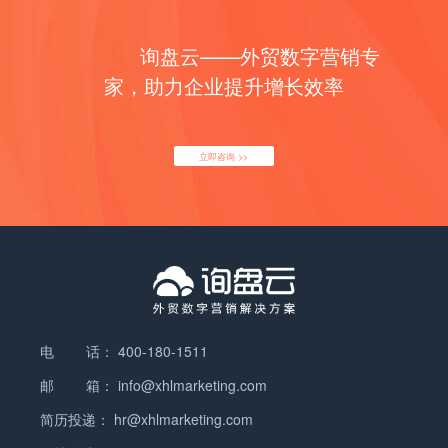
们明白了什么是用户角色也知道了如何设定它，但是
📷 网站是根据地，社媒是僚机，打配合战才能拿下大
创建用户角色的意义何在呢？ 为什么要创建用户角
客户！ 如果不清楚自己的品类适合哪个渠道，添加我
询盘云——外贸数字营销专
色？ 1.专注资源 人物角色的第一信条是“不可能建立
微信【jiadingqiang】！我们要做的不是最努力的，
家，助力企业提升增长效率
一个适合所有人的网站”。成功的商业模式通常只针
而是最聪明的那个！
对特定的群体。一个团队再怎么强势，资源终究是有
限的，要保证好钢用在刀刃上； 2.引起共鸣 感同身
受，是产品设计的秘诀之一； 3.促成意见统一 帮助
立即咨询 >>
团队内部确立适当地期望值和目标，一起去创造一个
精确的共享版本。人物角色帮助大家心往一处想，力
往一处使，用理解代替无意义的PK； 4.创造效率 让
每个人都优先考虑有关目标用户和功能的问题。确保
从开始就是正确的，因为没有什么比无需求的产品更
浪费资源和打击士气了。 5.带来更好的决策 与传统
的市场细分不同，用户角色关注的是用户的目标、行
为和观点用户目标或产品使用行为描述等。一个产品
电 话：
400-180-1511
通常会设计3～6个角色代表所有的用户群体，如果太
邮 箱：
info@xhlmarketing.com
多了说明产品功能过于臃肿，需要简化了。 当你确定
简历投递：
hr@xhlmarketing.com
了自己的用户角色，要如何保证广告能更精确地覆盖
到自己的目标用户呢？ 不用担心，询盘云会助你一臂