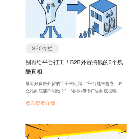
扬，成为各类基础设施、清洁能源项目的主要资金投
跑车，因为马力足、外形酷、好玩； B是个家庭主
入区域。 这一变化意味着，企业在做市场选择时，
妇，希望自己的车能安全、舒适、空间大； C是个零
不能再一味押注欧美市场，而应更多考虑哪些国家在
售店主，经常拉货，所以希望自己的车解释耐用； D
基建提速、能源转型、工业升级，围绕这些关键节点
是个上班族，希望停车方便、省油； E是个农民，希
展开市场布局。 外部压力骤增，外贸人被“多重夹
望能够结实耐用动力强劲； F..； G...； 还有很多小
击” 除了宏观变化，更让人焦虑的是外贸企业日益承
众的用户需求，如果把ABCDEFG每个人的需求都集
SEO专栏
受的运营压力： 客户压价严重：很多客户甚至提
中在一辆车上来实现的话，那就会出现一辆四不像的
出“今天下单，明天交货，还要提供质保售后”这类极
车。正确的做法是将他们的需求最大程度的整合，比
别再给平台打工！B2B外贸搞钱的3个残
限要求； 成本持续上涨：汇率波动难以预测，原材料
如农民的需求可能和零售店主的需求相近，就把零售
酷真相
与人工成本叠加上涨，利润空间被一再压缩； 区域竞
店主的需求代表了农民的需求，同样家庭主妇和上班
争升级：越南、印度等国家正以“非中国制造”作为标
族的需求差别也不大，所以设计三辆不同的车就能满
最近好多做外贸的宝子来问我：“平台越来越卷，独
签，通过FTA与地缘政治机会，加速从中国争夺订
足大部分的用户需求了，其余特别小众的需求可以不
立站到底能不能做？”、“谷歌和FB广告到底投哪
单。 这使得不少外贸企业陷入“算毛利靠祈祷”的无
考虑了。 由此可以看出，之前提到的逻辑是错误的，
个？” 今天就把我们这就几年的血泪经验，总结成 3
奈境地，能否守住利润，完全取决于汇率和材料价格
点击查看详情
成功容纳大量用户的最好方式是为具有特定需求的特
个核心干货，帮大家省下几十万的试错费！ 1️⃣ 认清
的波动。 出路何在？看清三大趋势，别被旧逻辑拖
定个体类型设计。 其实以上的例子就是一个简单地用
本质：是“摆地摊”还是“开专卖店”？ 🏠 好多人觉得
住脚步 尽管挑战重重，但一些企业已通过主动调
户角色设定，ABC即为三个具有代表性需求的用户，
平台用了好几年，不想折腾。但你要知道，B2B平台
整，成功突围。以下三大策略，值得参考： 1. 投资
在此基础可以加入一些类似的需求，比如农民希望汽
就是个大卖场，客户来了就是疯狂比价，你没有主动
新技术，提升竞争门槛 通过AI工具提升内容生产效
车有挡泥板能够遮挡农田里飞溅的泥浆，虽然零售店
权。 做独立站是自己开“品牌旗舰店”！✨ 流量是你
率、通过自动化工具优化销售管理流程，不仅降本提