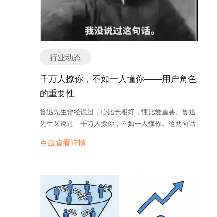
系，用上询盘云订单翻翻了，也就越来越离不开了。
涨”。 真正拉动这波增长的，是所谓的“新三样”：电
动车、锂电池、光伏板。 电动车：在欧洲市场渗透
率持续提升，几乎已成为新一代出行刚需； 光伏板：
在中东、非洲大量基建项目中出现频率极高； 锂电
池：甚至在拉美都成为紧俏商品，广泛应用于储能、
行业动态
电动工具等多个领域。 这些新兴产业占据了外贸增
长的大头，但与此同时，大量传统行业却仍陷在订单
千万人撩你，不如一人懂你——用户角色
下滑、客户流失、利润压缩的泥淖之中。 传统品类
的重要性
增长乏力，外贸不是退潮，而是换风口 对于还在依
赖服装、箱包、家居、饰品等传统品类的企业来说，
鲁迅先生曾经说过，心比长相好，懂比爱重要。鲁迅
这波红利未必能切实触达。 当前外贸的变化，不是
先生又说过，千万人撩你，不如一人懂你。这两句话
整体退潮，而是风口迁移。产业结构正从低附加值品
对外贸人来讲可以说是很形象了，只有真正的了解客
点击查看详情
类向高技术含量、绿色能源、智能制造转型。若继续
户，才能得到用户。所以鲁迅先生特别强调，确定用
坚持旧有路径，不但难以搭上增长列车，反而会被加
户角色真的很重要！ 不知道小伙伴们在讨论开发产品
速边缘化。 市场重构：避开欧美，转向东盟与“新友
设计的时候是否会觉得为了容纳更多的用户，产品功
圈” 过去，中国70%以上的出口面向欧美。但在当前
能应该越广泛越好，然而这种逻辑是正确的吗？不急
地缘政治与贸易政策动荡之下，全球市场格局正在发
着下结论，我们先来看一个案例： 假设一家汽车公司
生深刻变化。 东盟已超越欧盟，连续成为中国第一
准备设计一款新车，他们的产品种类广泛，一直以来
大贸易伙伴； 拉美、中东、非洲的增长曲线持续上
的主要销售对象是如下几类人： A是个富二代，喜欢